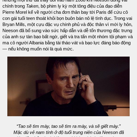
Nhưng mọi thứ đã thay đổi vào năm 2008 khi Neeson đóng vai
chính trong
Taken
, bộ phim ly kỳ một tông điệu của đạo diễn
Pierre Morel kể về người cha đơn thân bay tới Paris để cứu cô
con gái tuổi teen thoát khỏi bọn buôn bán nô lệ tình dục. Trong vai
Bryan Mills, một cựu đặc vụ chính phủ và độc thân vì mới ly hôn,
Neeson đã bổ sung vào sức hấp dẫn và dễ tổn thương đặc trưng
của anh sự tàn bạo bất ngờ, giết và tra tấn một nhóm tội phạm và
ma cô người Albania bằng tài tháo vát và bạo lực đáng báo động
— nếu không muốn nói là quá mức.
“Tao sẽ tìm mày, tao sẽ tìm ra mày, và sẽ giết mày.”
Mặc dù vẻ nam tính ở độ tuổi trung niên của Neeson đã