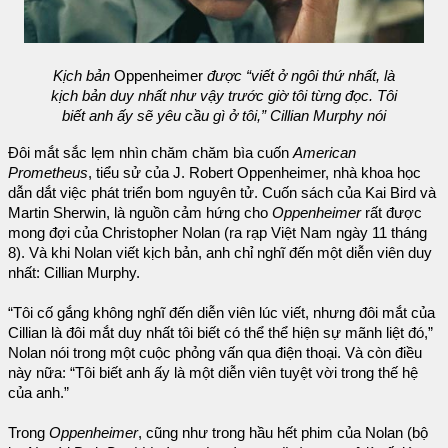
Kịch bản
Oppenheimer
được “viết ở ngôi thứ nhất, là
kịch bản duy nhất như vậy trước giờ tôi từng đọc. Tôi
biết anh ấy sẽ yêu cầu gì ở tôi,” Cillian Murphy nói
Đôi mắt sắc lẹm nhìn chăm chăm bìa cuốn
American
Prometheus
, tiểu sử của J. Robert Oppenheimer, nhà khoa học
dẫn dắt việc phát triển bom nguyên tử. Cuốn sách của Kai Bird và
Martin Sherwin, là nguồn cảm hứng cho
Oppenheimer
rất được
mong đợi của Christopher Nolan (ra rạp Việt Nam ngày 11 tháng
8). Và khi Nolan viết kịch bản, anh chỉ nghĩ đến một diễn viên duy
nhất: Cillian Murphy.
“Tôi cố gắng không nghĩ đến diễn viên lúc viết, nhưng đôi mắt của
Cillian là đôi mắt duy nhất tôi biết có thể thể hiện sự mãnh liệt đó,”
Nolan nói trong một cuộc phỏng vấn qua điện thoại. Và còn điều
này nữa: “Tôi biết anh ấy là một diễn viên tuyệt vời trong thế hệ
của anh.”
Trong
Oppenheimer
, cũng như trong hầu hết phim của Nolan (bộ