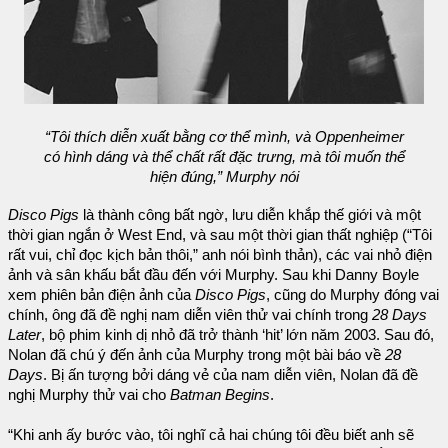
“Tôi thích diễn xuất bằng cơ thể mình, và Oppenheimer
có hình dáng và thể chất rất đặc trưng, mà tôi muốn thể
hiện đúng,” Murphy nói
Disco Pigs
là thành công bất ngờ, lưu diễn khắp thế giới và một
thời gian ngắn ở West End, và sau một thời gian thất nghiệp (“Tôi
rất vui, chỉ đọc kịch bản thôi,” anh nói bình thản), các vai nhỏ điện
ảnh và sân khấu bắt đầu đến với Murphy. Sau khi Danny Boyle
xem phiên bản điện ảnh của
Disco Pigs
, cũng do Murphy đóng vai
chính, ông đã đề nghị nam diễn viên thử vai chính trong
28 Days
Later
, bộ phim kinh dị nhỏ đã trở thành ‘hit’ lớn năm 2003. Sau đó,
Nolan đã chú ý đến ảnh của Murphy trong một bài báo về
28
Days
. Bị ấn tượng bởi dáng vẻ của nam diễn viên, Nolan đã đề
nghị Murphy thử vai cho
Batman Begins
.
“Khi anh ấy bước vào, tôi nghĩ cả hai chúng tôi đều biết anh sẽ