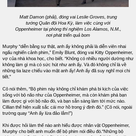
Matt Damon (phải), đóng vai Leslie Groves, trung
tướng Quân đội Hoa Kỳ, làm việc cùng với
Oppenheimer tại phòng thí nghiệm Los Alamos, N.M.,
nơi phát triển quả bom
Murphy “diễn bằng sự thật, anh ấy không phải là diễn viên nhai
ngấu nghiến cảnh phim,” Emily Blunt, đóng vai Kitty Oppenheimer,
vợ của nhà khoa học, cho biết. “Không có nhiều người dường như
không làm gì mà có sức hút như anh ấy. Và đó không chỉ là về
những tia laze chiếu vào mặt anh ấy! Anh ấy đã suy nghĩ mọi chi
tiết.”
Cô nói thêm, “Bộ phim này không chỉ khám phá bi kịch của việc
sống với bộ não như của Oppenheimer, mà còn khám phá bạn
làm được gì với bộ não đó, và bạn sẵn sàng làm tới mức nào.
Cillian thể hiện xuất sắc cái mơ hồ trong ý định đó.” (Cô nói, ngoài
trường quay “Anh ấy lừa đảo lắm!”)
Khi được hỏi làm thế nào anh hiểu được nhân vật Oppenheimer,
Murphy cho biết anh muốn để bộ phim nói điều đó.“Những bộ