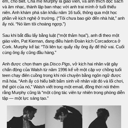
em, cho biết. Cha mẹ Murphy là giáo viên, và anh thích đọc sách
và âm nhạc, thành lập ban nhạc với anh trai mình ở tuổi thiếu
niên. Anh khám phá sân khấu năm 16 tuổi, thông qua một học
phần về kịch nghệ ở trường. (“Tôi chưa bao giờ đến nhà hát,” anh
ấy nói. “Nó làm tôi choáng ngợp.”)
Sau khi bắt đầu lấy bằng luật (“một thảm họa”), anh đi theo một
giáo viên, Pat Kiernan, đang điều hành Đoàn kịch Corcadorca ở
Cork. Murphy kể lại: “Tôi liên tục quấy rầy ông ấy để thử vai. Cuối
cùng ông ấy cũng đầu hàng.”
Anh được chọn tham gia
Disco Pigs
, vở kịch hai nhân vật gây
chấn động của Walsh từ năm 1996 kể về một cặp vợ chồng tuổi
teen chạy điên cuồng trong khi nói chuyện bằng ngôn ngữ được
mã hóa. “Anh ấy có hiểu biết bẩm sinh về nhân vật đó và lối chơi,
thế giới của nó,” Walsh viết trong một email, đồng thời nói thêm
rằng Murphy cũng là “một cộng tác viên tự nhiên trong phòng diễn
tập — một lực sáng tạo.”