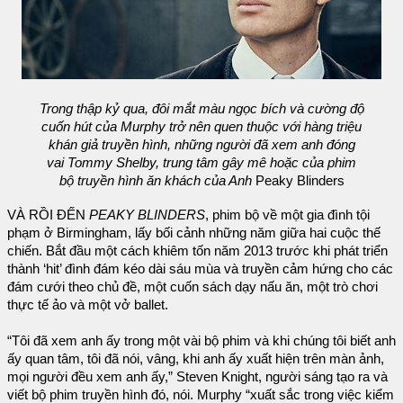
Trong thập kỷ qua, đôi mắt màu ngọc bích và cường độ
cuốn hút của Murphy trở nên quen thuộc với hàng triệu
khán giả truyền hình, những người đã xem anh đóng
vai Tommy Shelby, trung tâm gây mê hoặc của phim
bộ truyền hình ăn khách của Anh
Peaky Blinders
VÀ RỒI ĐẾN
PEAKY BLINDERS
, phim bộ về một gia đình tội
phạm ở Birmingham, lấy bối cảnh những năm giữa hai cuộc thế
chiến. Bắt đầu một cách khiêm tốn năm 2013 trước khi phát triển
thành ‘hit’ đình đám kéo dài sáu mùa và truyền cảm hứng cho các
đám cưới theo chủ đề, một cuốn sách dạy nấu ăn, một trò chơi
thực tế ảo và một vở ballet.
“Tôi đã xem anh ấy trong một vài bộ phim và khi chúng tôi biết anh
ấy quan tâm, tôi đã nói, vâng, khi anh ấy xuất hiện trên màn ảnh,
mọi người đều xem anh ấy,” Steven Knight, người sáng tạo ra và
viết bộ phim truyền hình đó, nói. Murphy “xuất sắc trong việc kiểm