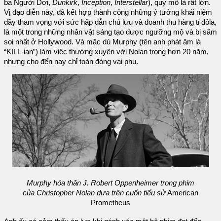
ba Người Dơi,
Dunkirk
,
Inception
,
Interstellar
), quy mô là rất lớn.
Vị đạo diễn này, đã kết hợp thành công những ý tưởng khái niệm
đầy tham vọng với sức hấp dẫn chủ lưu và doanh thu hàng tỉ đôla,
là một trong những nhân vật sáng tạo được ngưỡng mộ và bị săm
soi nhất ở Hollywood. Và mặc dù Murphy (tên anh phát âm là
“KILL-ian”) làm việc thường xuyên với Nolan trong hơn 20 năm,
nhưng cho đến nay chỉ toàn đóng vai phụ.
Murphy hóa thân J. Robert Oppenheimer trong phim
của Christopher Nolan dựa trên cuốn tiểu sử
American
Prometheus