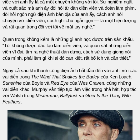
việc với anh ấy là cả một chuyện khủng với tôi. Sự nghiêm ngặt
và xuất sắc mà anh ấy đòi hỏi từ dàn diễn viên và đoàn làm phim,
đòi hỏi ngôn ngữ điện ảnh bản địa của anh ấy, cách anh nói
chuyện với diễn viên, cách ghi chú ngắn gọn — là một hiện tượng
và rất quan trọng đối với tôi về mặt tay nghề.”
Quan trọng không kém là những gì anh học được trên sân khấu.
“Tôi không được đào tạo làm diễn viên, và quan sát những diễn
viên vĩ đại, tìm ra nghệ thuật dàn dựng, cách sử dụng giọng nói
của mình, phải làm gì khi ai đó cạn kiệt, rất bổ ích và cần thiết.”
Ngay cả sau khi thành công điện ảnh bắt đầu đến với anh, với các
vai diễn trong
The Wind That Shakes the Barley
của Ken Loach,
Sunshine
của Boyle và
Red Eye
của Wes Craven, cùng những
vai diễn khác, Murphy vẫn tiếp tục làm việc trong nhà hát, hợp tác
với Walsh trong
Misterman
,
Ballyturk
và
Grief Is the Thing With
Feathers
.