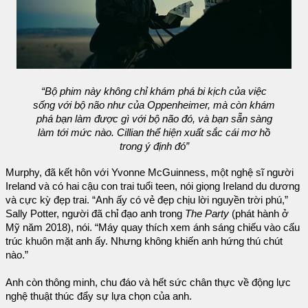
“Bộ phim này không chỉ khám phá bi kịch của việc
sống với bộ não như của Oppenheimer, mà còn khám
phá bạn làm được gì với bộ não đó, và bạn sẵn sàng
làm tới mức nào. Cillian thể hiện xuất sắc cái mơ hồ
trong ý định đó”
Murphy, đã kết hôn với Yvonne McGuinness, một nghệ sĩ người
Ireland và có hai cậu con trai tuổi teen, nói giọng Ireland du dương
và cực kỳ đẹp trai. “Anh ấy có vẻ đẹp chịu lời nguyền trời phú,”
Sally Potter, người đã chỉ đạo anh trong
The Party
(phát hành ở
Mỹ năm 2018), nói. “Máy quay thích xem ánh sáng chiếu vào cấu
trúc khuôn mặt anh ấy. Nhưng không khiến anh hứng thú chút
nào.”
Anh còn thông minh, chu đáo và hết sức chân thực về động lực
nghệ thuật thúc đẩy sự lựa chọn của anh.