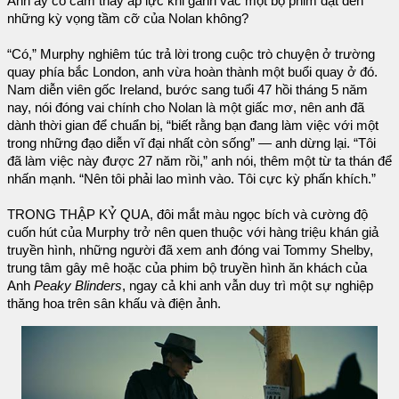
Anh ấy có cảm thấy áp lực khi gánh vác một bộ phim đạt đến
những kỳ vọng tầm cỡ của Nolan không?
“Có,” Murphy nghiêm túc trả lời trong cuộc trò chuyện ở trường
quay phía bắc London, anh vừa hoàn thành một buổi quay ở đó.
Nam diễn viên gốc Ireland, bước sang tuổi 47 hồi tháng 5 năm
nay, nói đóng vai chính cho Nolan là một giấc mơ, nên anh đã
dành thời gian để chuẩn bị, “biết rằng bạn đang làm việc với một
trong những đạo diễn vĩ đại nhất còn sống” — anh dừng lại. “Tôi
đã làm việc này được 27 năm rồi,” anh nói, thêm một từ ta thán để
nhấn mạnh. “Nên tôi phải lao mình vào. Tôi cực kỳ phấn khích.”
TRONG THẬP KỶ QUA, đôi mắt màu ngọc bích và cường độ
cuốn hút của Murphy trở nên quen thuộc với hàng triệu khán giả
truyền hình, những người đã xem anh đóng vai Tommy Shelby,
trung tâm gây mê hoặc của phim bộ truyền hình ăn khách của
Anh
Peaky Blinders
, ngay cả khi anh vẫn duy trì một sự nghiệp
thăng hoa trên sân khấu và điện ảnh.