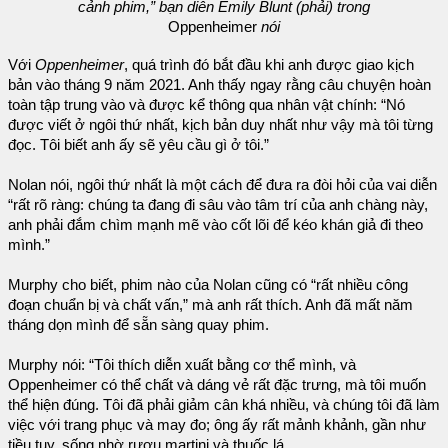
cảnh phim,” bạn diễn Emily Blunt (phải) trong
Oppenheimer
nói
Với
Oppenheimer
, quá trình đó bắt đầu khi anh được giao kịch
bản vào tháng 9 năm 2021. Anh thấy ngay rằng câu chuyện hoàn
toàn tập trung vào và được kể thông qua nhân vật chính: “Nó
được viết ở ngôi thứ nhất, kịch bản duy nhất như vậy mà tôi từng
đọc. Tôi biết anh ấy sẽ yêu cầu gì ở tôi.”
Nolan nói, ngôi thứ nhất là một cách để đưa ra đòi hỏi của vai diễn
“rất rõ ràng: chúng ta đang đi sâu vào tâm trí của anh chàng này,
anh phải đắm chìm mạnh mẽ vào cốt lõi để kéo khán giả đi theo
mình.”
Murphy cho biết, phim nào của Nolan cũng có “rất nhiều công
đoạn chuẩn bị và chất vấn,” mà anh rất thích. Anh đã mất năm
tháng dọn mình để sẵn sàng quay phim.
Murphy nói: “Tôi thích diễn xuất bằng cơ thể mình, và
Oppenheimer có thể chất và dáng vẻ rất đặc trưng, mà tôi muốn
thể hiện đúng. Tôi đã phải giảm cân khá nhiều, và chúng tôi đã làm
việc với trang phục và may đo; ông ấy rất mảnh khảnh, gần như
tiều tụy, sống nhờ rượu martini và thuốc lá.