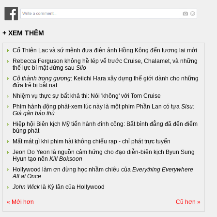
+ XEM THÊM
Cổ Thiên Lạc và sứ mệnh đưa điện ảnh Hồng Kông đến tương lai mới
Rebecca Ferguson không hề lép vế trước Cruise, Chalamet, và những
thế lực bí mật đứng sau
Silo
Cô thành trong gương
: Keiichi Hara xây dựng thế giới dành cho những
đứa trẻ bị bắt nạt
Nhiệm vụ thực sự bất khả thi: Nói 'không' với Tom Cruise
Phim hành động phải-xem lúc này là một phim Phần Lan có tựa
Sisu:
Già gân báo thù
Hiệp hội Biên kịch Mỹ tiến hành đình công: Bất bình đẳng đã đến điểm
bùng phát
Mất mát gì khi phim hài không chiếu rạp - chỉ phát trực tuyến
Jeon Do Yeon là nguồn cảm hứng cho đạo diễn-biên kịch Byun Sung
Hyun tạo nên
Kill Boksoon
Hollywood làm ơn đừng học nhầm chiêu của
Everything Everywhere
All at Once
John Wick
là Kỳ lân của Hollywood
« Mới hơn
Cũ hơn »