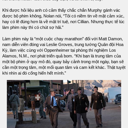
Khi được hỏi liệu anh có cảm thấy chắc chắn Murphy gánh vác
được bộ phim không, Nolan nói, “Tôi có niềm tin về mặt cảm xúc,
hay có lẽ đúng hơn là về mặt trí tuệ, nơi Cillian. Nhưng thực tế lúc
làm phim này thì có chút sợ hãi.”
Làm phim này là “một cuộc chạy marathon” đối với Matt Damon,
nam diễn viên đóng vai Leslie Groves, trung tướng Quân đội Hoa
Kỳ, làm việc cùng với Oppenheimer tại phòng thí nghiệm Los
Alamos, N.M., nơi phát triển quả bom. “Khi bạn là trung tâm của
một bộ phim ở quy mô đó, quay bảy cảnh trong một ngày, bạn sẽ
cần một trọng tâm, một mối quan tâm và cam kết khác. Thật tuyệt
khi nhìn ai đó cống hiến hết mình.”