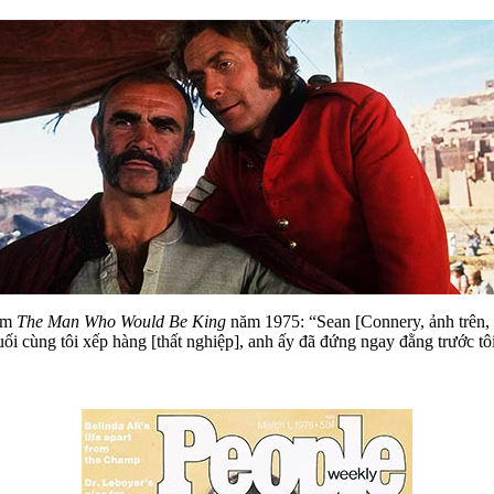
him
The Man Who Would Be King
năm 1975: “Sean [Connery, ảnh trên, t
cuối cùng tôi xếp hàng [thất nghiệp], anh ấy đã đứng ngay đằng trước tô