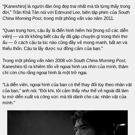
“[Kaneshiro] là người đàn ông đẹp trai nhất mà tôi từng thấy trong
đời,” Trần Khả Tân nói với Edmund Lee, biên tập phim của
South
China Morning Post
, trong một phỏng vấn vào năm 2011.
“Quan trọng hơn, cậu ấy là điển hình hiếm hoi [trong số các diễn
viên] — và tôi không biết cậu ấy đã gặp chuyện gì trong thời thơ
ấu — ở cách cậu ta lúc nào cũng đầy vẻ mong manh, bất an và
thiếu thốn. Cậu ta lấy được sự đồng cảm của bạn.”
Trong một phỏng vấn năm 2008 với
South China Morning Post
,
Kaneshiro tỏ ra khiêm tốn về ngoại hình ưa nhìn của mình, thậm
chí còn cho rằng ngoại hình là một trở ngại.
“Là diễn viên, ngoại hình của bạn có thể thay đổi tùy theo nhân vật
của bạn,” anh nói. “Đôi khi, tôi cảm thấy như thể vẻ ngoài đã làm
lu mờ diễn xuất và công sức mà tôi dành cho các nhân vật của
mình.”