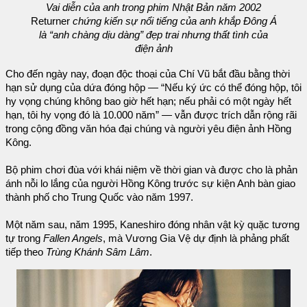
Vai diễn của anh trong phim Nhật Bản năm 2002
Returner
chứng kiến sự nổi tiếng của anh khắp Đông Á
là “anh chàng dịu dàng” đẹp trai nhưng thất tình của
điện ảnh
Cho đến ngày nay, đoạn độc thoại của Chí Vũ bắt đầu bằng thời
hạn sử dụng của dứa đóng hộp — “Nếu ký ức có thể đóng hộp, tôi
hy vọng chúng không bao giờ hết hạn; nếu phải có một ngày hết
hạn, tôi hy vọng đó là 10.000 năm” — vẫn được trích dẫn rộng rãi
trong cộng đồng văn hóa đại chúng và người yêu điện ảnh Hồng
Kông.
Bộ phim chơi đùa với khái niệm về thời gian và được cho là phản
ánh nỗi lo lắng của người Hồng Kông trước sự kiện Anh bàn giao
thành phố cho Trung Quốc vào năm 1997.
Một năm sau, năm 1995, Kaneshiro đóng nhân vật kỳ quặc tương
tự trong
Fallen Angels
, mà Vương Gia Vệ dự định là phảng phất
tiếp theo
Trùng Khánh Sâm Lâm
.