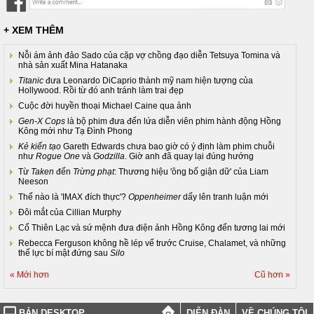
+ XEM THÊM
Nỗi ám ảnh đảo Sado của cặp vợ chồng đạo diễn Tetsuya Tomina và
nhà sản xuất Mina Hatanaka
Titanic
đưa Leonardo DiCaprio thành mỹ nam hiện tượng của
Hollywood. Rồi từ đó anh tránh làm trai đẹp
Cuộc đời huyền thoại Michael Caine qua ảnh
Gen-X Cops
là bộ phim đưa đến lứa diễn viên phim hành động Hồng
Kông mới như Tạ Đình Phong
Kẻ kiến tạo
Gareth Edwards chưa bao giờ có ý định làm phim chuỗi
như
Rogue One
và
Godzilla
. Giờ anh đã quay lại đúng hướng
Từ
Taken
đến
Trừng phạt
: Thương hiệu 'ông bố giận dữ' của Liam
Neeson
Thế nào là 'IMAX đích thực'?
Oppenheimer
dấy lên tranh luận mới
Đôi mắt của Cillian Murphy
Cổ Thiên Lạc và sứ mệnh đưa điện ảnh Hồng Kông đến tương lai mới
Rebecca Ferguson không hề lép vế trước Cruise, Chalamet, và những
thế lực bí mật đứng sau
Silo
« Mới hơn
Cũ hơn »
BẢN DESKTOP
DIỄN ĐÀN
VỀ CHÚNG TÔI