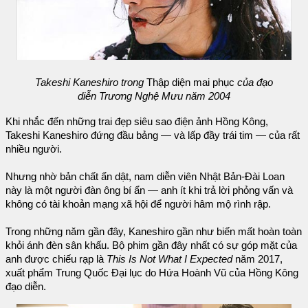
Takeshi Kaneshiro trong
Thập diện mai phục
của đạo
diễn Trương Nghệ Mưu năm 2004
Khi nhắc đến những trai đẹp siêu sao điện ảnh Hồng Kông,
Takeshi Kaneshiro đứng đầu bảng — và lấp đầy trái tim — của rất
nhiều người.
Nhưng nhờ bản chất ẩn dật, nam diễn viên Nhật Bản-Đài Loan
này là một người đàn ông bí ẩn — anh ít khi trả lời phỏng vấn và
không có tài khoản mạng xã hội để người hâm mộ rình rập.
Trong những năm gần đây, Kaneshiro gần như biến mất hoàn toàn
khỏi ánh đèn sân khấu. Bộ phim gần đây nhất có sự góp mặt của
anh được chiếu rạp là
This Is Not What I Expected
năm 2017,
xuất phẩm Trung Quốc Đại lục do Hứa Hoành Vũ của Hồng Kông
đạo diễn.