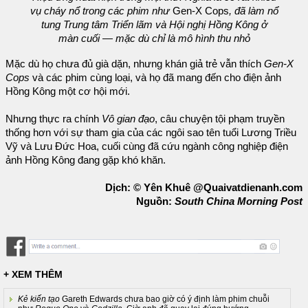
vụ cháy nổ trong các phim như
Gen-X Cops
, đã làm nổ
tung Trung tâm Triển lãm và Hội nghị Hồng Kông ở
màn cuối — mặc dù chỉ là mô hình thu nhỏ
Mặc dù họ chưa đủ già dặn, nhưng khán giả trẻ vẫn thích
Gen-X
Cops
và các phim cùng loại, và họ đã mang đến cho điện ảnh
Hồng Kông một cơ hội mới.
Nhưng thực ra chính
Vô gian đạo
, câu chuyện tội phạm truyền
thống hơn với sự tham gia của các ngôi sao tên tuổi Lương Triều
Vỹ và Lưu Đức Hoa, cuối cùng đã cứu ngành công nghiệp điện
ảnh Hồng Kông đang gặp khó khăn.
Dịch: © Yên Khuê @Quaivatdienanh.com
Nguồn:
South China Morning Post
+ XEM THÊM
Kẻ kiến tạo
Gareth Edwards chưa bao giờ có ý định làm phim chuỗi