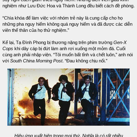
nghiệm như Lưu Đức Hoa và Thành Long đều biết cách đề phòng.
“Chìa khóa để làm việc với nhóm trẻ này là cung cấp cho họ
những pha nguy hiểm không quá nguy hiểm và đã được các diễn
viên thế thân của họ thử nghiệm.”
Kể lại, Tạ Đình Phong bị thương nặng trên phim trường
Gen-X
Cops
khi dây cáp bị đứt làm anh rơi xuống một mỏm đá. Cuối
cùng anh phải nhập viện. “Tôi muốn bất tỉnh và chết luôn,” anh nói
với
South China Morning Post
. “Đau không chịu nổi.”
Hiệu ứng xuất hiện trong mọi thứ. Nghĩa là có rất nhiều