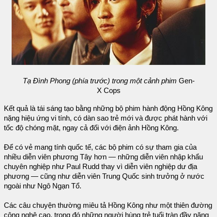
Tạ Đình Phong (phía trước) trong một cảnh phim
Gen-
X Cops
Kết quả là tái sáng tạo bằng những bộ phim hành động Hồng Kông
nặng hiệu ứng vi tính, có dàn sao trẻ mới và được phát hành với
tốc độ chóng mặt, ngay cả đối với điện ảnh Hồng Kông.
Để có vẻ mang tính quốc tế, các bộ phim có sự tham gia của
nhiều diễn viên phương Tây hơn — những diễn viên nhập khẩu
chuyên nghiệp như Paul Rudd thay vì diễn viên nghiệp dư địa
phương — cũng như diễn viên Trung Quốc sinh trưởng ở nước
ngoài như Ngô Ngạn Tổ.
Các câu chuyện thường miêu tả Hồng Kông như một thiên đường
công nghệ cao, trong đó những người hùng trẻ tuổi tràn đầy năng