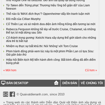
như
Rogue One
và
Godzilla
. Giờ anh đã quay lại đúng hướng
Từ
Taken
đến
Trừng phạt
: Thương hiệu 'ông bố giận dữ' của Liam
Neeson
Thế nào là 'IMAX đích thực'?
Oppenheimer
dấy lên tranh luận mới
Đôi mắt của Cillian Murphy
Cổ Thiên Lạc và sứ mệnh đưa điện ảnh Hồng Kông đến tương lai mới
Rebecca Ferguson không hề lép vế trước Cruise, Chalamet, và những
thế lực bí mật đứng sau
Silo
Cô thành trong gương
: Keiichi Hara xây dựng thế giới dành cho những
đứa trẻ bị bắt nạt
Nhiệm vụ thực sự bất khả thi: Nói 'không' với Tom Cruise
Phim hành động phải-xem lúc này là một phim Phần Lan có tựa
Sisu:
Già gân báo thù
Hiệp hội Biên kịch Mỹ tiến hành đình công: Bất bình đẳng đã đến điểm
bùng phát
« Mới hơn
Cũ hơn »
BẢN DESKTOP
DIỄN ĐÀN
VỀ CHÚNG TÔI
© Quaivatdienanh.com, since 2010
» Trang web do các thành viên Diễn đàn Quái vật Điện ảnh xây dựng và