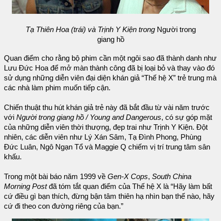
Tạ Thiên Hoa (trái) và Trịnh Y Kiện trong
Người trong
giang hồ
Quan điểm cho rằng bộ phim cần một ngôi sao đã thành danh như
Lưu Đức Hoa để mở màn thành công đã bị loại bỏ và thay vào đó
sử dụng những diễn viên đại diện khán giả “Thế hệ X” trẻ trung mà
các nhà làm phim muốn tiếp cận.
Chiến thuật thu hút khán giả trẻ này đã bắt đầu từ vài năm trước
với
Người trong giang hồ / Young and Dangerous
, có sự góp mặt
của những diễn viên thời thượng, đẹp trai như Trịnh Y Kiện. Đột
nhiên, các diễn viên như Lý Xán Sâm, Tạ Đình Phong, Phùng
Đức Luân, Ngô Ngạn Tổ và Maggie Q chiếm vị trí trung tâm sân
khấu.
Trong một bài báo năm 1999 về
Gen-X Cops
,
South China
Morning Post
đã tóm tắt quan điểm của Thế hệ X là “Hãy làm bất
cứ điều gì bạn thích, đừng bận tâm thiên hạ nhìn bạn thế nào, hãy
cứ đi theo con đường riêng của bạn.”