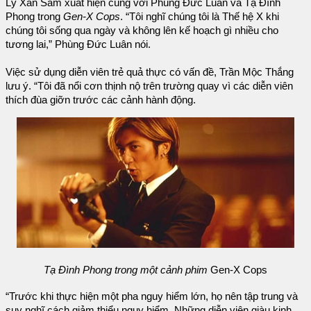
Lý Xán Sâm xuất hiện cùng với Phùng Đức Luân và Tạ Đình
Phong trong
Gen-X Cops
. “Tôi nghĩ chúng tôi là Thế hệ X khi
chúng tôi sống qua ngày và không lên kế hoạch gì nhiều cho
tương lai,” Phùng Đức Luân nói.
Việc sử dụng diễn viên trẻ quả thực có vấn đề, Trần Mộc Thắng
lưu ý. “Tôi đã nổi cơn thịnh nộ trên trường quay vì các diễn viên
thích đùa giỡn trước các cảnh hành động.
Tạ Đình Phong trong một cảnh phim
Gen-X Cops
“Trước khi thực hiện một pha nguy hiểm lớn, họ nên tập trung và
suy nghĩ cách giảm thiểu nguy hiểm. Những diễn viên giàu kinh