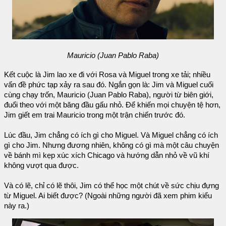
Mauricio (Juan Pablo Raba)
Kết cuộc là Jim lao xe đi với Rosa và Miguel trong xe tải; nhiều
vấn đề phức tạp xảy ra sau đó. Ngắn gọn là: Jim và Miguel cuối
cùng chạy trốn, Mauricio (Juan Pablo Raba), người từ biên giới,
đuổi theo với một băng đầu gấu nhỏ. Để khiến mọi chuyện tệ hơn,
Jim giết em trai Mauricio trong một trận chiến trước đó.
Lúc đầu, Jim chẳng có ích gì cho Miguel. Và Miguel chẳng có ích
gì cho Jim. Nhưng đương nhiên, không có gì mà một câu chuyện
về bánh mì kẹp xúc xích Chicago và hướng dẫn nhỏ về vũ khí
không vượt qua được.
Và có lẽ, chỉ có lẽ thôi, Jim có thể học một chút về sức chịu đựng
từ Miguel. Ai biết được? (Ngoài những người đã xem phim kiểu
này ra.)