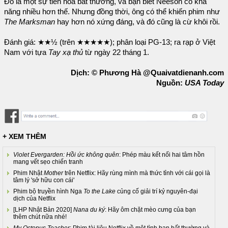
Đó là một sự tiến hóa bất thường, và bạn biết Neeson có khả
năng nhiều hơn thế. Nhưng đồng thời, ông có thể khiến phim như
The Marksman
hay hơn nó xứng đáng, và đó cũng là cừ khôi rồi.
Đánh giá: ★★½ (trên ★★★★★); phân loại PG-13; ra rạp ở Việt
Nam với tựa
Tay xạ thủ
từ ngày 22 tháng 1.
Dịch: © Phương Hà @Quaivatdienanh.com
Nguồn:
USA Today
+ XEM THÊM
Violet Evergarden: Hồi ức không quên
: Phép màu kết nối hai tâm hồn
mang vết sẹo chiến tranh
Phim Nhật
Mother
trên Netflix: Hãy rùng mình mà thức tỉnh với cái gọi là
tâm lý 'sở hữu con cái'
Phim bộ truyền hình Nga
To the Lake
củng cố giải trí kỷ nguyên-đại
dịch của Netflix
[LHP Nhật Bản 2020]
Nana du ký
: Hãy ôm chặt mèo cưng của bạn
thêm chút nữa nhé!
My Octopus Teacher
: Phim tài liệu Netflix về một tình bạn bất thường và