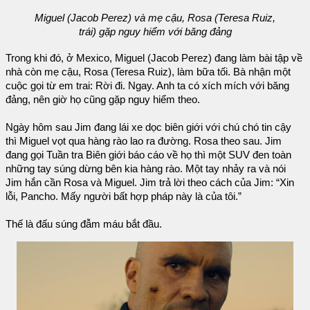
Miguel (Jacob Perez) và mẹ cậu, Rosa (Teresa Ruiz,
trái) gặp nguy hiểm với băng đảng
Trong khi đó, ở Mexico, Miguel (Jacob Perez) đang làm bài tập về
nhà còn mẹ cậu, Rosa (Teresa Ruiz), làm bữa tối. Bà nhận một
cuộc gọi từ em trai: Rời đi. Ngay. Anh ta có xích mích với băng
đảng, nên giờ họ cũng gặp nguy hiểm theo.
Ngày hôm sau Jim đang lái xe dọc biên giới với chú chó tin cậy
thì Miguel vọt qua hàng rào lao ra đường. Rosa theo sau. Jim
đang gọi Tuần tra Biên giới báo cáo về họ thì một SUV đen toàn
những tay súng dừng bên kia hàng rào. Một tay nhảy ra và nói
Jim hắn cần Rosa và Miguel. Jim trả lời theo cách của Jim: “Xin
lỗi, Pancho. Mấy người bất hợp pháp này là của tôi.”
Thế là đấu súng đẫm máu bắt đầu.