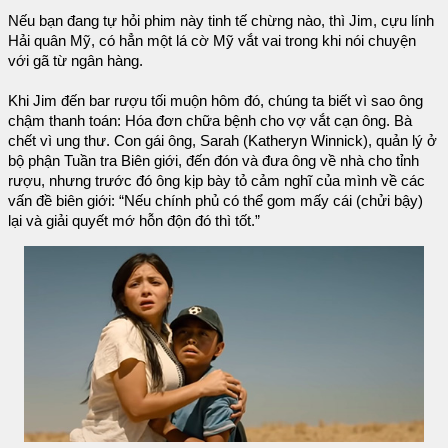
Nếu bạn đang tự hỏi phim này tinh tế chừng nào, thì Jim, cựu lính
Hải quân Mỹ, có hẳn một lá cờ Mỹ vắt vai trong khi nói chuyện
với gã từ ngân hàng.
Khi Jim đến bar rượu tối muộn hôm đó, chúng ta biết vì sao ông
chậm thanh toán: Hóa đơn chữa bệnh cho vợ vắt cạn ông. Bà
chết vì ung thư. Con gái ông, Sarah (Katheryn Winnick), quản lý ở
bộ phận Tuần tra Biên giới, đến đón và đưa ông về nhà cho tỉnh
rượu, nhưng trước đó ông kịp bày tỏ cảm nghĩ của mình về các
vấn đề biên giới: “Nếu chính phủ có thể gom mấy cái (chửi bậy)
lại và giải quyết mớ hỗn độn đó thì tốt.”