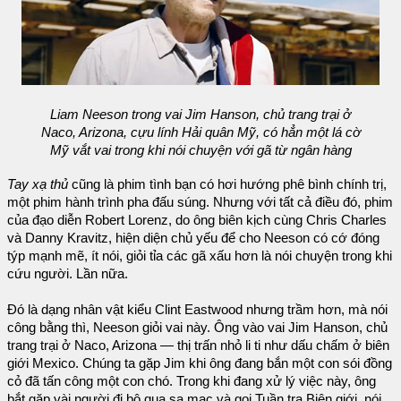
Liam Neeson trong vai Jim Hanson, chủ trang trại ở
Naco, Arizona, cựu lính Hải quân Mỹ, có hẳn một lá cờ
Mỹ vắt vai trong khi nói chuyện với gã từ ngân hàng
Tay xạ thủ
cũng là phim tình bạn có hơi hướng phê bình chính trị,
một phim hành trình pha đấu súng. Nhưng với tất cả điều đó, phim
của đạo diễn Robert Lorenz, do ông biên kịch cùng Chris Charles
và Danny Kravitz, hiện diện chủ yếu để cho Neeson có cớ đóng
týp mạnh mẽ, ít nói, giỏi tỉa các gã xấu hơn là nói chuyện trong khi
cứu người. Lần nữa.
Đó là dạng nhân vật kiểu Clint Eastwood nhưng trầm hơn, mà nói
công bằng thì, Neeson giỏi vai này. Ông vào vai Jim Hanson, chủ
trang trại ở Naco, Arizona — thị trấn nhỏ li ti như dấu chấm ở biên
giới Mexico. Chúng ta gặp Jim khi ông đang bắn một con sói đồng
cỏ đã tấn công một con chó. Trong khi đang xử lý việc này, ông
bắt gặp vài người đi bộ qua sa mạc và gọi Tuần tra Biên giới, nói