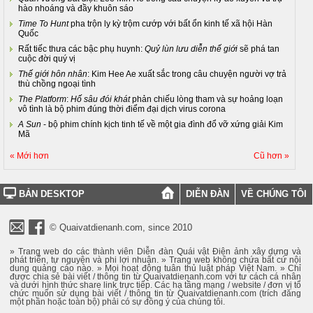
hào nhoáng và đầy khuôn sáo
Time To Hunt
pha trộn ly kỳ trộm cướp với bất ổn kinh tế xã hội Hàn
Quốc
Rất tiếc thưa các bậc phụ huynh:
Quỷ lùn lưu diễn thế giới
sẽ phá tan
cuộc đời quý vị
Thế giới hôn nhân
: Kim Hee Ae xuất sắc trong câu chuyện người vợ trả
thù chồng ngoại tình
The Platform
:
Hố sâu đói khát
phản chiếu lòng tham và sự hoảng loạn
vô tình là bộ phim đúng thời điểm đại dịch virus corona
A Sun
- bộ phim chính kịch tinh tế về một gia đình đổ vỡ xứng giải Kim
Mã
« Mới hơn
Cũ hơn »
BẢN DESKTOP
DIỄN ĐÀN
VỀ CHÚNG TÔI
© Quaivatdienanh.com, since 2010
» Trang web do các thành viên Diễn đàn Quái vật Điện ảnh xây dựng và
phát triển, tự nguyện và phi lợi nhuận. » Trang web không chứa bất cứ nội
dung quảng cáo nào. » Mọi hoạt động tuân thủ luật pháp Việt Nam. » Chỉ
được chia sẻ bài viết / thông tin từ Quaivatdienanh.com với tư cách cá nhân
và dưới hình thức share link trực tiếp. Các hạ tầng mạng / website / đơn vị tổ
chức muốn sử dụng bài viết / thông tin từ Quaivatdienanh.com (trích đăng
một phần hoặc toàn bộ) phải có sự đồng ý của chúng tôi.