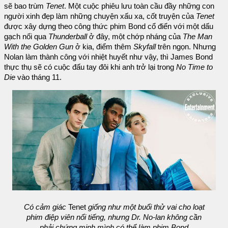
sẽ bao trùm
Tenet
. Một cuộc phiêu lưu toàn cầu đầy những con
người xinh đẹp làm những chuyện xấu xa, cốt truyện của
Tenet
được xây dựng theo công thức phim Bond cổ điển với một dấu
gạch nối qua
Thunderball
ở đây, một chớp nháng của
The Man
With the Golden Gun
ở kia, điểm thêm
Skyfall
trên ngọn. Nhưng
Nolan làm thành công với nhiệt huyết như vậy, thì James Bond
thực thụ sẽ có cuộc đấu tay đôi khi anh trở lại trong
No Time to
Die
vào tháng 11.
Có cảm giác
Tenet
giống như một buổi thử vai cho loạt
phim điệp viên nổi tiếng, nhưng Dr. No-lan không cần
phải chứng minh mình có thể làm phim Bond