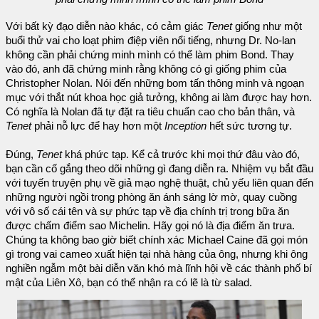
Với bất kỳ đạo diễn nào khác, có cảm giác
Tenet
giống như một
buổi thử vai cho loạt phim điệp viên nổi tiếng, nhưng Dr. No-lan
không cần phải chứng minh mình có thể làm phim Bond. Thay
vào đó, anh đã chứng minh rằng không có gì giống phim của
Christopher Nolan. Nói đến những bom tấn thông minh và ngoạn
mục với thắt nút khoa học giả tưởng, không ai làm được hay hơn.
Có nghĩa là Nolan đã tự đặt ra tiêu chuẩn cao cho bản thân, và
Tenet
phải nỗ lực để hay hơn một
Inception
hết sức tương tự.
Đúng,
Tenet
khá phức tạp. Kể cả trước khi mọi thứ đâu vào đó,
bạn cần cố gắng theo dõi những gì đang diễn ra. Nhiệm vụ bắt đầu
với tuyến truyện phụ về giả mạo nghệ thuật, chủ yếu liên quan đến
những người ngồi trong phòng ăn ánh sáng lờ mờ, quay cuồng
với vô số cái tên và sự phức tạp về địa chính trị trong bữa ăn
được chấm điểm sao Michelin. Hãy gọi nó là địa điểm ăn trưa.
Chúng ta không bao giờ biết chính xác Michael Caine đã gọi món
gì trong vai cameo xuất hiện tại nhà hàng của ông, nhưng khi ông
nghiền ngẫm một bài diễn văn khó mà lĩnh hội về các thành phố bí
mật của Liên Xô, bạn có thể nhận ra có lẽ là từ salad.