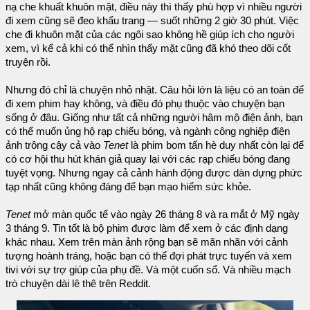
nạ che khuất khuôn mặt, điều này thì thấy phù hợp vì nhiều người
đi xem cũng sẽ đeo khẩu trang — suốt những 2 giờ 30 phút. Việc
che đi khuôn mặt của các ngôi sao không hề giúp ích cho người
xem, vì kể cả khi có thể nhìn thấy mặt cũng đã khó theo dõi cốt
truyện rồi.
Nhưng đó chỉ là chuyện nhỏ nhặt. Câu hỏi lớn là liệu có an toàn để
đi xem phim hay không, và điều đó phụ thuộc vào chuyện bạn
sống ở đâu. Giống như tất cả những người hâm mộ điện ảnh, bạn
có thể muốn ủng hộ rạp chiếu bóng, và ngành công nghiệp điện
ảnh trông cậy cả vào
Tenet
là phim bom tấn hè duy nhất còn lại để
có cơ hội thu hút khán giả quay lại với các rạp chiếu bóng đang
tuyệt vọng. Nhưng ngay cả cảnh hành động được dàn dựng phức
tạp nhất cũng không đáng để bạn mạo hiểm sức khỏe.
Tenet
mở màn quốc tế vào ngày 26 tháng 8 và ra mắt ở Mỹ ngày
3 tháng 9. Tin tốt là bộ phim được làm để xem ở các định dạng
khác nhau. Xem trên màn ảnh rộng bạn sẽ mãn nhãn với cảnh
tượng hoành tráng, hoặc bạn có thể đợi phát trực tuyến và xem
tivi với sự trợ giúp của phụ đề. Và một cuốn sổ. Và nhiều mạch
trò chuyện dài lê thê trên Reddit.