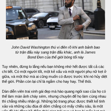
John David Washington thú vị điên rồ khi anh bảnh bao
từ trận đấu này sang trận đấu khác, anh là James
Bond Đen của thế giới bóng tối này
Tuy nhiên, đừng lo lắng nếu bạn không nhớ hết được tất cả các
chi tiết. Có một người tốt, một kẻ xấu và một người phụ nữ kẹt ở
giữa, và một thứ mà ai cũng muốn có được trước khi nó hủy diệt
thế giới. Phần còn lại chỉ là ngắm cho hay hay. Thế thôi.
Dàn diễn viên trai xinh gái đẹp mà hào quang ngôi sao của họ có
thể làm màn ảnh cháy sém, nhưng chuyện để họ làm cùng nhau
thì chẳng nhiều nhặn gì. Những bộ trang phục được thiết kế tinh
xảo và những câu đùa dí dỏm chẳng có mấy chiều sâu, là một