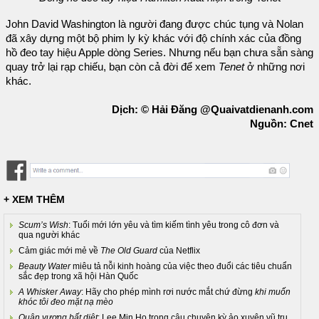
John David Washington là người đang được chúc tụng và Nolan
đã xây dựng một bộ phim ly kỳ khác với độ chính xác của đồng
hồ đeo tay hiệu Apple dòng Series. Nhưng nếu bạn chưa sẵn sàng
quay trở lại rạp chiếu, bạn còn cả đời để xem
Tenet
ở những nơi
khác.
Dịch: © Hải Đăng @Quaivatdienanh.com
Nguồn: Cnet
+ XEM THÊM
Scum’s Wish
: Tuổi mới lớn yêu và tìm kiếm tình yêu trong cô đơn và
qua người khác
Cảm giác mới mẻ về
The Old Guard
của Netflix
Beauty Water
miêu tả nỗi kinh hoàng của việc theo đuổi các tiêu chuẩn
sắc đẹp trong xã hội Hàn Quốc
A Whisker Away
: Hãy cho phép mình rơi nước mắt chứ đừng
khi muốn
khóc tôi đeo mặt nạ mèo
Quân vương bất diệt
: Lee Min Ho trong câu chuyện kỳ ảo xuyên vũ trụ