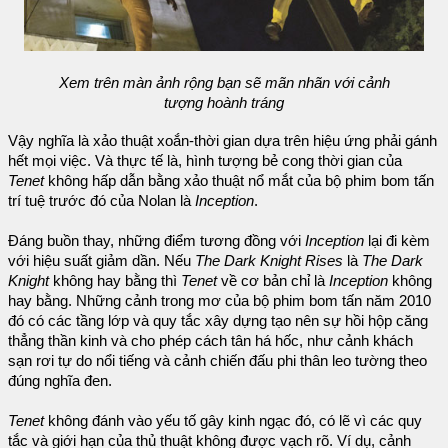
Xem trên màn ảnh rộng bạn sẽ mãn nhãn với cảnh
tượng hoành tráng
Vậy nghĩa là xảo thuật xoắn-thời gian dựa trên hiệu ứng phải gánh
hết mọi việc. Và thực tế là, hình tượng bẻ cong thời gian của
Tenet
không hấp dẫn bằng xảo thuật nổ mắt của bộ phim bom tấn
trí tuệ trước đó của Nolan là
Inception
.
Đáng buồn thay, những điểm tương đồng với
Inception
lại đi kèm
với hiệu suất giảm dần. Nếu
The Dark Knight Rises
là
The Dark
Knight
không hay bằng thì
Tenet
về cơ bản chỉ là
Inception
không
hay bằng. Những cảnh trong mơ của bộ phim bom tấn năm 2010
đó có các tầng lớp và quy tắc xây dựng tạo nên sự hồi hộp căng
thẳng thần kinh và cho phép cách tân há hốc, như cảnh khách
sạn rơi tự do nổi tiếng và cảnh chiến đấu phi thân leo tường theo
đúng nghĩa đen.
Tenet
không đánh vào yếu tố gây kinh ngạc đó, có lẽ vì các quy
tắc và giới hạn của thủ thuật không được vạch rõ. Ví dụ, cảnh