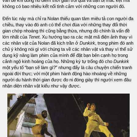
vấn đề khi đồng hồ điểm thời gian trôi qua và bạn bị mắc kẹt mà
không có bao nhiêu kết nối tình cảm với những con người đó.
Đến lúc này mà chỉ ra Nolan thiếu quan tâm miêu tả con người đa
chiều, thay vào đó anh có thể chơi đùa với những thay đổi thời
gian chớp nhoáng thì cũng bằng thừa, nhưng đó chính là vấn đề
lớn nhất của
Tenet
. Xu hướng tạo ra các mật mã điện ảnh thay vì
các nhân vật của Nolan đã kịch trần ở
Dunkirk
, trong phim đó anh
chủ ý không nói gì với chúng ta về các nhân vật và thay vì thế sử
dụng kỹ năng làm phim của mình để đặt bạn bên cạnh họ trong
cảnh ngộ kinh hoàng của họ. Những ký tự trống đó cho
Dunkirk
một yếu tố “bạn sẽ làm gì?” nhưng đấy là câu chuyện chiến tranh
ngoài đời thực; với một phim hành động hào nhoáng về những
người du hành thời gian được đo ni đóng giày thì người xem đâu
nhận diện nhân vật kiểu như vậy được.