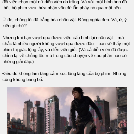
đối việc chọn một nữ diễn viên da trắng. Và với một hình ảnh đó
thôi, bộ phim vừa thừa nhận vấn đề lẫn phẩy nó qua một bên.
Ừ đó, chúng tôi đã trắng hóa nhân vật. Đúng nghĩa đen. Và, ừ, ý
kiến gì chứ?
Nhưng khi bạn vượt qua được việc cấu hình lại nhân vật – mà
chắc là nhiều người không vượt qua được đâu – bạn sẽ thấy một
phim thị giác lộng lẫy, và diễn viên giỏi. (Và cả diễn viên đã được
chỉnh lại về chủng tộc mà trong câu chuyện về sau phần nào có
những giải đáp.)
Điều đó không làm tăng cảm xúc lâng lâng của bộ phim. Nhưng
cũng không báng bổ.