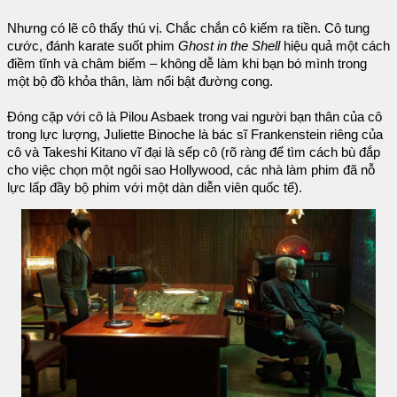
Nhưng có lẽ cô thấy thú vị. Chắc chắn cô kiếm ra tiền. Cô tung
cước, đánh karate suốt phim
Ghost in the Shell
hiệu quả một cách
điềm tĩnh và châm biếm – không dễ làm khi bạn bó mình trong
một bộ đồ khỏa thân, làm nổi bật đường cong.
Đóng cặp với cô là Pilou Asbaek trong vai người bạn thân của cô
trong lực lượng, Juliette Binoche là bác sĩ Frankenstein riêng của
cô và Takeshi Kitano vĩ đại là sếp cô (rõ ràng để tìm cách bù đắp
cho việc chọn một ngôi sao Hollywood, các nhà làm phim đã nỗ
lực lấp đầy bộ phim với một dàn diễn viên quốc tế).