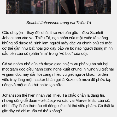
Scarlett Johansson trong vai Thiếu Tá
Câu chuyện – thay đổi chút ít so với bản gốc – đưa Scarlett
Johansson vào vai Thiếu Tá, nạn nhân của một cuộc tấn công
khủng bố được tái sinh làm người máy đặc vụ chính phủ có một
cơ thể gần như bất hoại giờ đây bảo vệ bộ não người thông minh
sắc bén của cô (phần "ma" trong "vỏ bọc" của cô).
Cô và nhóm nhỏ của cô được giao nhiệm vụ phá vụ án sát hại
một giám đốc điều hành công nghệ xuất chúng. Nhưng vụ giết hại
vị giám đốc này dẫn tới càng nhiều vụ giết người khác, rồi đến
việc truy lùng một hacker bí ẩn gọi là Kuze, có mưu đồ phức tạp
riêng và một quá khứ phức tạp nữa.
Johansson thể hiện nhân vật Thiếu Tá chắc chắn là đáng tin,
nhưng cũng dễ đoán – xét
Lucy
và các vai Marvel khác của cô,
chí ít đây là lần thứ sáu cô đóng kiểu sát thủ siêu phàm. Có thật là
giờ đây cô chỉ muốn có thế không?