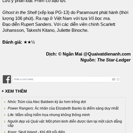
Lưu ý phân loại: Phim có bạo lực
Ghost in the Shell
(xếp loại PG-13) do Paramount phát hành (thời
lượng 106 phút). Ra rạp ở Việt Nam với tựa
Vỏ bọc ma
.
Đạo diễn Rupert Sanders. Với các diễn viên chính Scarlett
Johansson, Takeshi Kitano, Juliette Binoche.
Đánh giá:
★★½
Dịch: © Ngân Mai @Quaivatdienanh.com
Nguồn:
The Star-Ledger
+ XEM THÊM
Nhóc Trùm
của Alec Baldwin kỳ ảo hơn trông đợi
Power Rangers
: Ác nhân của Elizabeth Banks là điểm sáng duy nhất
Life
: Mầm sống hiểm họa nhưng không thông minh
Người đẹp và Quái vật
: Một phim kinh điển được làm lại một cách đẳng
cấp
Kong: Skull Island
- Khỉ đột nổi điên