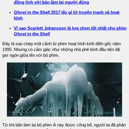
đồng tình với bản làm lại người đóng
Ghost in the Shell
2017 lấy gì từ truyện tranh và hoạt
hình
Vì sao Scarlett Johansson là lựa chọn tốt nhất cho phim
Ghost in the Shell
Đây là sao chép một cảnh từ phim hoạt hình kinh điển gốc năm
1995. Nhưng có cảm giác như những nhà phê bình đầu tiên đã
giơ ngón giữa lên với bộ phim.
Từ khi bản làm lại bộ phim Á này được công bố, người ta đã phản