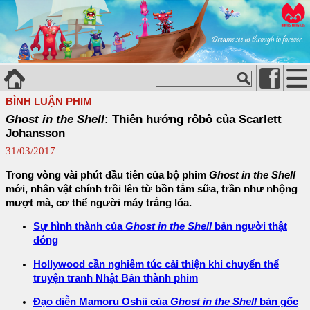
BÌNH LUẬN PHIM
Ghost in the Shell
: Thiên hướng rôbô của Scarlett
Johansson
31/03/2017
Trong vòng vài phút đầu tiên của bộ phim
Ghost in the Shell
mới, nhân vật chính trồi lên từ bồn tắm sữa, trần như nhộng
mượt mà, cơ thể người máy trắng lóa.
Sự hình thành của
Ghost in the Shell
bản người thật
đóng
Hollywood cần nghiêm túc cải thiện khi chuyển thể
truyện tranh Nhật Bản thành phim
Đạo diễn Mamoru Oshii của
Ghost in the Shell
bản gốc