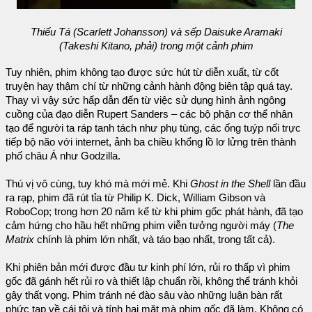
Thiếu Tá (Scarlett Johansson) và sếp Daisuke Aramaki
(Takeshi Kitano, phải) trong một cảnh phim
Tuy nhiên, phim không tạo được sức hút từ diễn xuất, từ cốt
truyện hay thậm chí từ những cảnh hành động biên tập quá tay.
Thay vì vậy sức hấp dẫn đến từ việc sử dụng hình ảnh ngông
cuồng của đạo diễn Rupert Sanders – các bộ phận cơ thể nhân
tạo để người ta ráp tanh tách như phụ tùng, các ống tuýp nối trực
tiếp bộ não với internet, ảnh ba chiều khổng lồ lơ lửng trên thành
phố châu Á như Godzilla.
Thú vị vô cùng, tuy khó mà mới mẻ. Khi
Ghost in the Shell
lần đầu
ra rạp, phim đã rút tỉa từ Philip K. Dick, William Gibson và
RoboCop; trong hơn 20 năm kể từ khi phim gốc phát hành, đã tạo
cảm hứng cho hầu hết những phim viễn tưởng người máy (
The
Matrix
chính là phim lớn nhất, và táo bạo nhất, trong tất cả).
Khi phiên bản mới được đầu tư kinh phí lớn, rủi ro thấp vì phim
gốc đã gánh hết rủi ro và thiết lập chuẩn rồi, không thể tránh khỏi
gây thất vọng. Phim tránh né đào sâu vào những luận bàn rất
phức tạp về cái tôi và tính hai mặt mà phim gốc đã làm. Không có