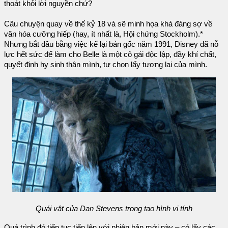
thoát khỏi lời nguyền chứ?
Câu chuyện quay về thế kỷ 18 và sẽ minh họa khá đáng sợ về
văn hóa cưỡng hiếp (hay, ít nhất là, Hội chứng Stockholm).*
Nhưng bắt đầu bằng việc kể lại bản gốc năm 1991, Disney đã nỗ
lực hết sức để làm cho Belle là một cô gái độc lập, đầy khí chất,
quyết định hy sinh thân mình, tự chọn lấy tương lai của mình.
Quái vật của Dan Stevens trong tạo hình vi tính
Quá trình đó tiếp tục tiến lên với phiên bản mới này – có lấy các