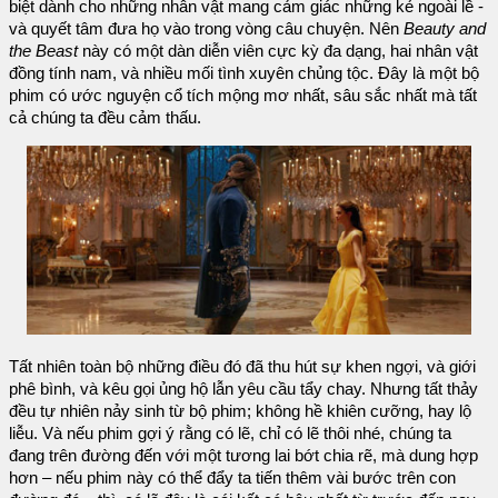
biệt dành cho những nhân vật mang cảm giác những kẻ ngoài lề -
và quyết tâm đưa họ vào trong vòng câu chuyện. Nên
Beauty and
the Beast
này có một dàn diễn viên cực kỳ đa dạng, hai nhân vật
đồng tính nam, và nhiều mối tình xuyên chủng tộc. Đây là một bộ
phim có ước nguyện cổ tích mộng mơ nhất, sâu sắc nhất mà tất
cả chúng ta đều cảm thấu.
Tất nhiên toàn bộ những điều đó đã thu hút sự khen ngợi, và giới
phê bình, và kêu gọi ủng hộ lẫn yêu cầu tẩy chay. Nhưng tất thảy
đều tự nhiên nảy sinh từ bộ phim; không hề khiên cưỡng, hay lộ
liễu. Và nếu phim gợi ý rằng có lẽ, chỉ có lẽ thôi nhé, chúng ta
đang trên đường đến với một tương lai bớt chia rẽ, mà dung hợp
hơn – nếu phim này có thể đẩy ta tiến thêm vài bước trên con