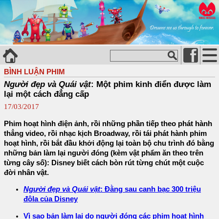
BÌNH LUẬN PHIM
Người đẹp và Quái vật
: Một phim kinh điển được làm
lại một cách đẳng cấp
17/03/2017
Phim hoạt hình điện ảnh, rồi những phần tiếp theo phát hành
thẳng video, rồi nhạc kịch Broadway, rồi tái phát hành phim
hoạt hình, rồi bắt đầu khởi động lại toàn bộ chu trình đó bằng
những bản làm lại người đóng (kèm vật phẩm ăn theo trên
từng cây số): Disney biết cách bòn rút từng chút một cuộc
đời nhân vật.
Người đẹp và Quái vật
: Đằng sau canh bạc 300 triệu
đôla của Disney
Vì sao bản làm lại do người đóng các phim hoạt hình