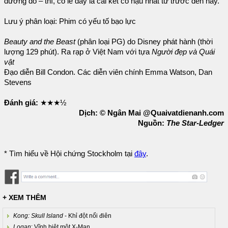
đường đó – thì, có lẽ đây là cái kết có hậu nhất từ trước đến nay.
Lưu ý phân loại: Phim có yếu tố bạo lực
Beauty and the Beast
(phân loại PG) do Disney phát hành (thời
lượng 129 phút). Ra rạp ở Việt Nam với tựa
Người đẹp và Quái
vật
Đạo diễn Bill Condon. Các diễn viên chính Emma Watson, Dan
Stevens
Đánh giá:
★★★½
Dịch: © Ngân Mai @Quaivatdienanh.com
Nguồn:
The Star-Ledger
* Tìm hiểu về Hội chứng Stockholm tại
đây
.
+ XEM THÊM
Kong: Skull Island
- Khỉ đột nổi điên
Logan
: Vĩnh biệt một X-Man