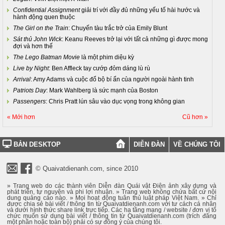
Confidential Assignment
giải trí với đầy đủ những yếu tố hài hước và
hành động quen thuộc
The Girl on the Train
: Chuyến tàu trắc trở của Emily Blunt
Sát thủ John Wick
: Keanu Reeves trở lại với tất cả những gì được mong
đợi và hơn thế
The Lego Batman Movie
là một phim diệu kỳ
Live by Night
: Ben Affleck tay cướp đỏm dáng lù rù
Arrival
: Amy Adams và cuộc đổ bộ bí ẩn của người ngoài hành tinh
Patriots Day
: Mark Wahlberg là sức mạnh của Boston
Passengers
: Chris Pratt lún sâu vào dục vọng trong không gian
« Mới hơn
Cũ hơn »
BẢN DESKTOP
DIỄN ĐÀN
VỀ CHÚNG TÔI
© Quaivatdienanh.com, since 2010
» Trang web do các thành viên Diễn đàn Quái vật Điện ảnh xây dựng và
phát triển, tự nguyện và phi lợi nhuận. » Trang web không chứa bất cứ nội
dung quảng cáo nào. » Mọi hoạt động tuân thủ luật pháp Việt Nam. » Chỉ
được chia sẻ bài viết / thông tin từ Quaivatdienanh.com với tư cách cá nhân
và dưới hình thức share link trực tiếp. Các hạ tầng mạng / website / đơn vị tổ
chức muốn sử dụng bài viết / thông tin từ Quaivatdienanh.com (trích đăng
một phần hoặc toàn bộ) phải có sự đồng ý của chúng tôi.