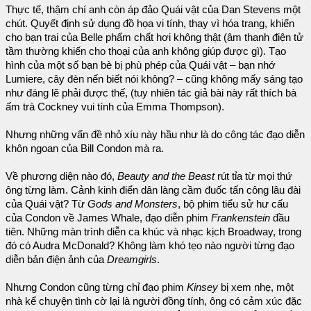
Thực tế, thậm chí anh còn áp đảo Quái vật của Dan Stevens một
chút. Quyết định sử dụng đồ họa vi tính, thay vì hóa trang, khiến
cho bạn trai của Belle phẩm chất hơi không thật (âm thanh điện tử
tầm thường khiến cho thoại của anh không giúp được gì). Tạo
hình của một số bạn bè bị phù phép của Quái vật – bạn nhớ
Lumiere, cây đèn nến biết nói không? – cũng không mấy sáng tạo
như đáng lẽ phải được thế, (tuy nhiên tác giả bài này rất thích bà
ấm trà Cockney vui tính của Emma Thompson).
Nhưng những vấn đề nhỏ xíu này hầu như là do công tác đạo diễn
khôn ngoan của Bill Condon mà ra.
Về phương diện nào đó,
Beauty and the Beast
rút tỉa từ mọi thứ
ông từng làm. Cảnh kinh điển dân làng cầm đuốc tấn công lâu đài
của Quái vật? Từ
Gods and Monsters
, bộ phim tiểu sử hư cấu
của Condon về James Whale, đạo diễn phim
Frankenstein
đầu
tiên. Những màn trình diễn ca khúc và nhạc kịch Broadway, trong
đó có Audra McDonald? Không làm khó tẹo nào người từng đạo
diễn bản điện ảnh của
Dreamgirls
.
Nhưng Condon cũng từng chỉ đạo phim
Kinsey
bị xem nhẹ, một
nhà kể chuyện tình cờ lại là người đồng tính, ông có cảm xúc đặc