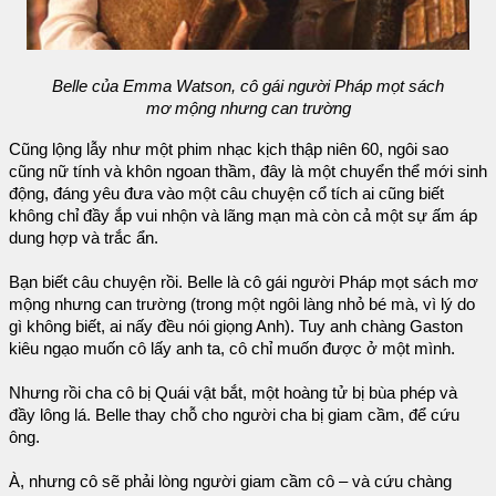
Belle của Emma Watson, cô gái người Pháp mọt sách
mơ mộng nhưng can trường
Cũng lộng lẫy như một phim nhạc kịch thập niên 60, ngôi sao
cũng nữ tính và khôn ngoan thầm, đây là một chuyển thể mới sinh
động, đáng yêu đưa vào một câu chuyện cổ tích ai cũng biết
không chỉ đầy ắp vui nhộn và lãng mạn mà còn cả một sự ấm áp
dung hợp và trắc ẩn.
Bạn biết câu chuyện rồi. Belle là cô gái người Pháp mọt sách mơ
mộng nhưng can trường (trong một ngôi làng nhỏ bé mà, vì lý do
gì không biết, ai nấy đều nói giọng Anh). Tuy anh chàng Gaston
kiêu ngạo muốn cô lấy anh ta, cô chỉ muốn được ở một mình.
Nhưng rồi cha cô bị Quái vật bắt, một hoàng tử bị bùa phép và
đầy lông lá. Belle thay chỗ cho người cha bị giam cầm, để cứu
ông.
À, nhưng cô sẽ phải lòng người giam cầm cô – và cứu chàng