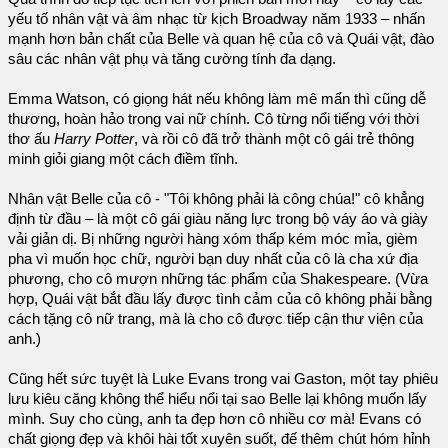
yếu tố nhân vật và âm nhạc từ kịch Broadway năm 1933 – nhấn
mạnh hơn bản chất của Belle và quan hệ của cô và Quái vật, đào
sâu các nhân vật phụ và tăng cường tính đa dạng.
Emma Watson, có giọng hát nếu không làm mê mẩn thì cũng dễ
thương, hoàn hảo trong vai nữ chính. Cô từng nổi tiếng với thời
thơ ấu
Harry Potter
, và rồi cô đã trở thành một cô gái trẻ thông
minh giỏi giang một cách điềm tĩnh.
Nhân vật Belle của cô - "Tôi không phải là công chúa!" cô khẳng
định từ đầu – là một cô gái giàu năng lực trong bộ váy áo và giày
vải giản dị. Bị những người hàng xóm thấp kém móc mỉa, gièm
pha vì muốn học chữ, người bạn duy nhất của cô là cha xứ địa
phương, cho cô mượn những tác phẩm của Shakespeare. (Vừa
hợp, Quái vật bắt đầu lấy được tình cảm của cô không phải bằng
cách tặng cô nữ trang, mà là cho cô được tiếp cận thư viện của
anh.)
Cũng hết sức tuyệt là Luke Evans trong vai Gaston, một tay phiêu
lưu kiêu căng không thể hiểu nổi tại sao Belle lại không muốn lấy
mình. Suy cho cùng, anh ta đẹp hơn cô nhiều cơ mà! Evans có
chất giọng đẹp và khôi hài tốt xuyên suốt, đế thêm chút hóm hỉnh