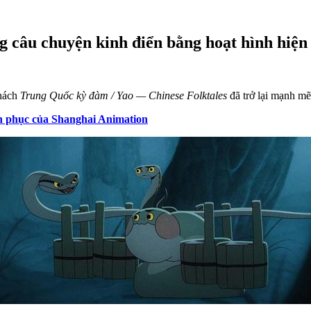
g câu chuyện kinh điển bằng hoạt hình hiện
khách
Trung Quốc kỳ đàm / Yao — Chinese Folktales
đã trở lại mạnh mẽ
án phục của Shanghai Animation