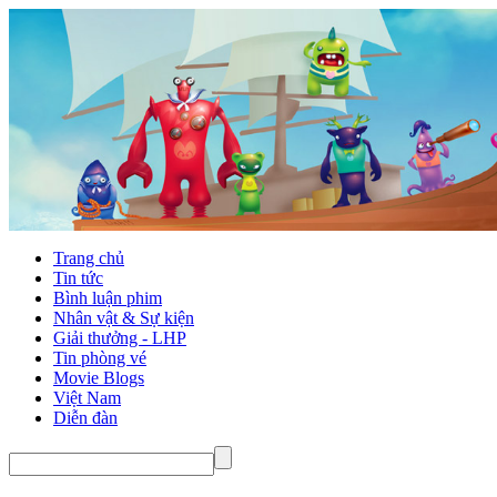
Trang chủ
Tin tức
Bình luận phim
Nhân vật & Sự kiện
Giải thưởng - LHP
Tin phòng vé
Movie Blogs
Việt Nam
Diễn đàn