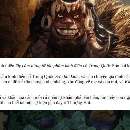
nh thiên
lấy cảm hứng từ tác phẩm kinh điển cổ Trung Quốc
Sơn hải k
phẩm kinh điển cổ Trung Quốc
Sơn hải kinh
, và câu chuyện gia đình c
 len nỉ để kể câu chuyện nhẹ nhàng, xúc động về mẹ và con trai, và
Ki
và khắc họa cách mỗi cá nhân tự khám phá bản thân, tìm thấy con người
i cho biết tại một sự kiện gần đây ở Thượng Hải.