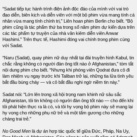
“Sadat tiếp tục hành trình điện ảnh độc đáo của mình với vai trò
đạo diễn, biên kịch và diễn viên với một bộ phim vừa mang tính cá
nhân vừa mang tính chính trị,” Liên hoan phim Berlin cho biết. “Bộ
phim cũng là tác phẩm thứ ba trong số năm phim dự kiến dựa trên
các tác phẩm tự truyện của nhà văn kiêm diễn viên Anwar
Hashimi.” Trên thực tế, Hashimi đóng vai chính trong phim cùng
với Sadat.
“Naru (Sadat), quay phim nữ duy nhất tại đài truyền hình Kabul, tin
chắc rằng không có người đàn ông tốt nào ở Afghanistan,” tóm tắt
nội dung phim cho biết. “Nhưng khi phóng viên Qodrat đưa cô đi
làm nhiệm vụ ngay trước khi Taliban trở lại, những tia lửa tình yêu
bắt đầu bùng cháy — và cô bắt đầu nghi ngờ niềm tin này.”
Sadat nói: “Lớn lên trong xã hội trọng nam khinh nữ sâu sắc
Afghanistan, tôi tin không có người đàn ông tốt nào — cho đến khi
tôi phát hiện thực ra là có, và tôi hy vọng bộ phim này sẽ mang lại
hy vọng cho những phụ nữ trẻ và một tấm gương cho những
chàng trai trẻ.”
No Good Men
là dự án hợp tác quốc tế giữa Đức, Pháp, Na Uy,