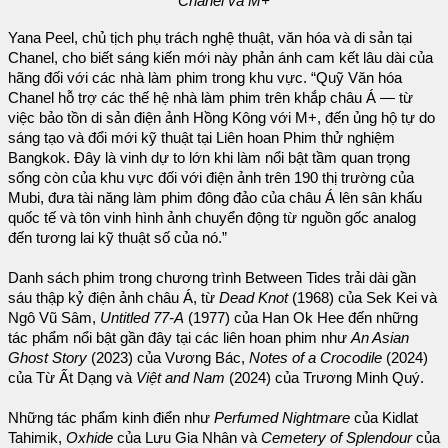
Chanel và M+
Yana Peel, chủ tịch phụ trách nghệ thuật, văn hóa và di sản tại
Chanel, cho biết sáng kiến mới này phản ánh cam kết lâu dài của
hãng đối với các nhà làm phim trong khu vực. “Quỹ Văn hóa
Chanel hỗ trợ các thế hệ nhà làm phim trên khắp châu Á — từ
việc bảo tồn di sản điện ảnh Hồng Kông với M+, đến ủng hộ tự do
sáng tạo và đổi mới kỹ thuật tại Liên hoan Phim thử nghiệm
Bangkok. Đây là vinh dự to lớn khi làm nổi bật tầm quan trọng
sống còn của khu vực đối với điện ảnh trên 190 thị trường của
Mubi, đưa tài năng làm phim đông đảo của châu Á lên sân khấu
quốc tế và tôn vinh hình ảnh chuyển động từ nguồn gốc analog
đến tương lai kỹ thuật số của nó.”
Danh sách phim trong chương trình Between Tides trải dài gần
sáu thập kỷ điện ảnh châu Á, từ
Dead Knot
(1968) của Sek Kei và
Ngô Vũ Sâm,
Untitled 77-A
(1977) của Han Ok Hee đến những
tác phẩm nổi bật gần đây tại các liên hoan phim như
An Asian
Ghost Story
(2023) của Vương Bác,
Notes of a Crocodile
(2024)
của Từ Ất Dạng và
Việt and Nam
(2024) của Trương Minh Quý.
Những tác phẩm kinh điển như
Perfumed Nightmare
của Kidlat
Tahimik,
Oxhide
của Lưu Gia Nhân và
Cemetery of Splendour
của