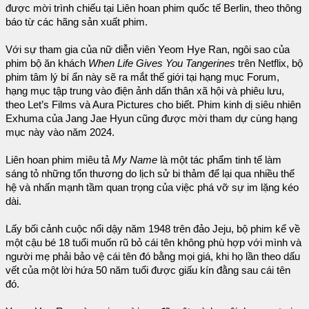
được mời trình chiếu tại Liên hoan phim quốc tế Berlin, theo thông
báo từ các hãng sản xuất phim.
Với sự tham gia của nữ diễn viên Yeom Hye Ran, ngôi sao của
phim bộ ăn khách
When Life Gives You Tangerines
trên Netflix, bộ
phim tâm lý bí ẩn này sẽ ra mắt thế giới tại hạng mục Forum,
hạng mục tập trung vào điện ảnh dấn thân xã hội và phiêu lưu,
theo Let’s Films và Aura Pictures cho biết. Phim kinh dị siêu nhiên
Exhuma của Jang Jae Hyun cũng được mời tham dự cùng hạng
mục này vào năm 2024.
Liên hoan phim miêu tả
My Name
là một tác phẩm tinh tế làm
sáng tỏ những tổn thương do lịch sử bi thảm để lại qua nhiều thế
hệ và nhấn mạnh tầm quan trọng của việc phá vỡ sự im lặng kéo
dài.
Lấy bối cảnh cuộc nổi dậy năm 1948 trên đảo Jeju, bộ phim kể về
một cậu bé 18 tuổi muốn rũ bỏ cái tên không phù hợp với mình và
người mẹ phải bảo vệ cái tên đó bằng mọi giá, khi họ lần theo dấu
vết của một lời hứa 50 năm tuổi được giấu kín đằng sau cái tên
đó.