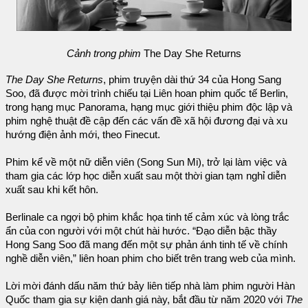
Cảnh trong phim
The Day She Returns
The Day She Returns
, phim truyện dài thứ 34 của Hong Sang
Soo, đã được mời trình chiếu tại Liên hoan phim quốc tế Berlin,
trong hạng mục Panorama, hạng mục giới thiệu phim độc lập và
phim nghệ thuật đề cập đến các vấn đề xã hội đương đại và xu
hướng điện ảnh mới, theo Finecut.
Phim kể về một nữ diễn viên (Song Sun Mi), trở lại làm việc và
tham gia các lớp học diễn xuất sau một thời gian tạm nghỉ diễn
xuất sau khi kết hôn.
Berlinale ca ngợi bộ phim khắc họa tinh tế cảm xúc và lòng trắc
ẩn của con người với một chút hài hước. “Đạo diễn bậc thầy
Hong Sang Soo đã mang đến một sự phản ánh tinh tế về chính
nghề diễn viên,” liên hoan phim cho biết trên trang web của mình.
Lời mời đánh dấu năm thứ bảy liên tiếp nhà làm phim người Hàn
Quốc tham gia sự kiện danh giá này, bắt đầu từ năm 2020 với
The