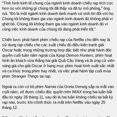
“Tình hình kinh tế chung của ngành kinh doanh chiếu rạp tích cực
hơn so với những gì chúng tôi đã thấy và đã tự mô phỏng,” ông
nói. “Đó là một ngành kinh doanh lành mạnh và sinh lời đối với họ.
Chúng tôi không tham gia vào ngành kinh doanh đó không phải vì
ghét bỏ. Chúng tôi không tham gia vào ngành kinh doanh đó vì
công việc kinh doanh của chúng tôi đang phát triển tốt.”
Chiến lược phát hành phim chiếu rạp của Netflix cho đến nay là
sử dụng rạp chiếu cho các suất chiếu đủ điều kiện tranh giải
Oscar hoặc trong những trường hợp đặc biệt như phát hành độc
quyền cuối tuần năm ngoái của
Kpop Demon Hunters
, phim hoạt
hình ăn khách vừa thắng hai giải Quả Cầu Vàng và là ứng cử viên
sáng giá cho giải Oscar ở hạng mục phim hoạt hình xuất sắc nhất
và ca khúc trong phim hay nhất, và việc phát hành tập cuối mùa
phim
Stranger Things
tại rạp.
Ngoài ra còn có bộ phim
Narnia
của Greta Gerwig sắp ra mắt vào
cuối năm, sẽ được chiếu độc quyền trên IMAX trong hai tuần bắt
đầu từ ngày 26 tháng 11, sau đó là hai tuần không chiếu tại bất kỳ
rạp nào, trước khi chính thức ra mắt trên Netflix vào ngày 25
tháng 12.