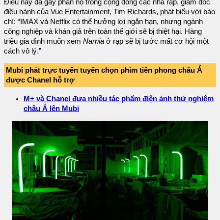
Điều này đã gây phẫn nộ trong cộng đồng các nhà rạp, giám đốc
điều hành của Vue Entertainment, Tim Richards, phát biểu với báo
chí: “IMAX và Netflix có thể hưởng lợi ngắn hạn, nhưng ngành
công nghiệp và khán giả trên toàn thế giới sẽ bị thiệt hại. Hàng
triệu gia đình muốn xem
Narnia
ở rạp sẽ bị tước mất cơ hội một
cách vô lý.”
Mubi phát trực tuyến tuyển chọn phim tiên phong châu Á
được Chanel hỗ trợ
M+ và Chanel đưa nhiều tác phẩm điện ảnh thử nghiệm
châu Á lên Mubi