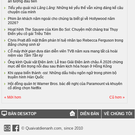
ấn tượng đầu tiên
Tiểu yêu quái núi Lãng Lãng
: Những kẻ yếu thế vẫn xứng đáng kể câu
chuyện của mình
Phim ăn khách năm ngoái cho chúng ta biết gì về Hollywood năm
2026?
Hoạt hình
The Square
của Kim Bo Sol: Chuyện một chàng trai Thụy
Điển yêu cô gái Triều Tiên
Chris Pratt đối mặt thẩm phán trí tuệ nhân tạo Rebecca Ferguson trong
Bằng chứng sinh tử
Cỗ máy thời gian
đưa dàn diễn viên TVB năm xưa mang tất cả hoài
niệm vào
Tầm Tần ký
Ống kính Quái vật Điện ảnh: Lễ trao Giải Điện ảnh châu Á 2026 chừng
mực để tôn trọng nỗi đau sau thảm kịch hỏa hoạn ở Hồng Kông
Khi
oppa
biến thành
-ssi
: Những dấu hiệu ngôn ngữ trong phim bộ
truyền hình Hàn Quốc
Hội đồng quản trị Warner Bros. bác đề nghị của Paramount và khuyên
cổ đông chọn Netflix
« Mới hơn
Cũ hơn »
BẢN DESKTOP
DIỄN ĐÀN
VỀ CHÚNG TÔI
© Quaivatdienanh.com, since 2010