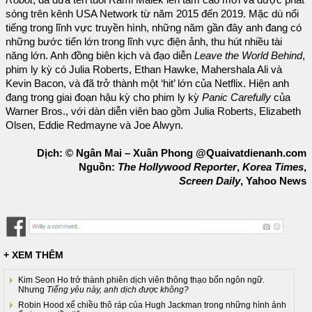
Robot
, đã đưa tên tuổi Rami Malek lên tầm cao mới và được phát
sóng trên kênh USA Network từ năm 2015 đến 2019. Mặc dù nổi
tiếng trong lĩnh vực truyền hình, những năm gần đây anh đang có
những bước tiến lớn trong lĩnh vực điện ảnh, thu hút nhiều tài
năng lớn. Anh đồng biên kịch và đạo diễn
Leave the World Behind
,
phim ly kỳ có Julia Roberts, Ethan Hawke, Mahershala Ali và
Kevin Bacon, và đã trở thành một ‘hit’ lớn của Netflix. Hiện anh
đang trong giai đoạn hậu kỳ cho phim ly kỳ
Panic Carefully
của
Warner Bros., với dàn diễn viên bao gồm Julia Roberts, Elizabeth
Olsen, Eddie Redmayne và Joe Alwyn.
Dịch: © Ngân Mai – Xuân Phong @Quaivatdienanh.com
Nguồn:
The Hollywood Reporter
,
Korea Times
,
Screen Daily
, Yahoo News
+ XEM THÊM
Kim Seon Ho trở thành phiên dịch viên thông thạo bốn ngôn ngữ.
Nhưng
Tiếng yêu này, anh dịch được không?
Robin Hood xế chiều thô ráp của Hugh Jackman trong những hình ảnh