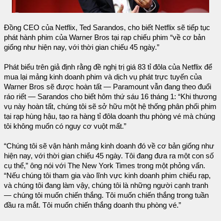
Đồng CEO của Netflix, Ted Sarandos, cho biết Netflix sẽ tiếp tục
phát hành phim của Warner Bros tại rạp chiếu phim “về cơ bản
giống như hiện nay, với thời gian chiếu 45 ngày.”
Phát biểu trên giả định rằng đề nghị trị giá 83 tỉ đôla của Netflix để
mua lại mảng kinh doanh phim và dịch vụ phát trực tuyến của
Warner Bros sẽ được hoàn tất — Paramount vẫn đang theo đuổi
ráo riết — Sarandos cho biết hôm thứ sáu 16 tháng 1: “Khi thương
vụ này hoàn tất, chúng tôi sẽ sở hữu một hệ thống phân phối phim
tại rạp hùng hậu, tạo ra hàng tỉ đôla doanh thu phòng vé mà chúng
tôi không muốn có nguy cơ vuột mất.”
“Chúng tôi sẽ vận hành mảng kinh doanh đó về cơ bản giống như
hiện nay, với thời gian chiếu 45 ngày. Tôi đang đưa ra một con số
cụ thể,” ông nói với The New York Times trong một phỏng vấn.
“Nếu chúng tôi tham gia vào lĩnh vực kinh doanh phim chiếu rạp,
và chúng tôi đang làm vậy, chúng tôi là những người cạnh tranh
— chúng tôi muốn chiến thắng. Tôi muốn chiến thắng trong tuần
đầu ra mắt. Tôi muốn chiến thắng doanh thu phòng vé.”