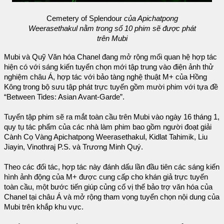
Cemetery of Splendour
của Apichatpong
Weerasethakul nằm trong số 10 phim sẽ được phát
trên Mubi
Mubi và Quỹ Văn hóa Chanel đang mở rộng mối quan hệ hợp tác
hiện có với sáng kiến tuyển chọn mới tập trung vào điện ảnh thử
nghiệm châu Á, hợp tác với bảo tàng nghệ thuật M+ của Hồng
Kông trong bộ sưu tập phát trực tuyến gồm mười phim với tựa đề
“Between Tides: Asian Avant-Garde”.
Tuyển tập phim sẽ ra mắt toàn cầu trên Mubi vào ngày 16 tháng 1,
quy tụ tác phẩm của các nhà làm phim bao gồm người đoạt giải
Cành Cọ Vàng Apichatpong Weerasethakul, Kidlat Tahimik, Liu
Jiayin, Vinothraj P.S. và Trương Minh Quý.
Theo các đối tác, hợp tác này đánh dấu lần đầu tiên các sáng kiến
hình ảnh động của M+ được cung cấp cho khán giả trực tuyến
toàn cầu, một bước tiến giúp củng cố vị thế bảo trợ văn hóa của
Chanel tại châu Á và mở rộng tham vọng tuyển chọn nội dung của
Mubi trên khắp khu vực.