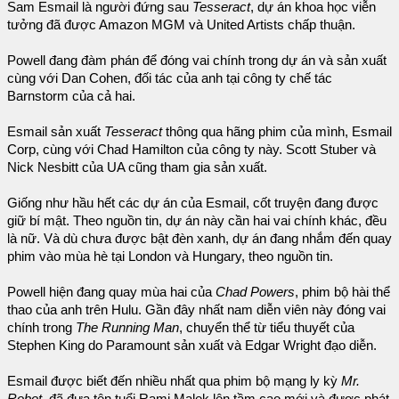
Sam Esmail là người đứng sau
Tesseract
, dự án khoa học viễn
tưởng đã được Amazon MGM và United Artists chấp thuận.
Powell đang đàm phán để đóng vai chính trong dự án và sản xuất
cùng với Dan Cohen, đối tác của anh tại công ty chế tác
Barnstorm của cả hai.
Esmail sản xuất
Tesseract
thông qua hãng phim của mình, Esmail
Corp, cùng với Chad Hamilton của công ty này. Scott Stuber và
Nick Nesbitt của UA cũng tham gia sản xuất.
Giống như hầu hết các dự án của Esmail, cốt truyện đang được
giữ bí mật. Theo nguồn tin, dự án này cần hai vai chính khác, đều
là nữ. Và dù chưa được bật đèn xanh, dự án đang nhắm đến quay
phim vào mùa hè tại London và Hungary, theo nguồn tin.
Powell hiện đang quay mùa hai của
Chad Powers
, phim bộ hài thể
thao của anh trên Hulu. Gần đây nhất nam diễn viên này đóng vai
chính trong
The Running Man
, chuyển thể từ tiểu thuyết của
Stephen King do Paramount sản xuất và Edgar Wright đạo diễn.
Esmail được biết đến nhiều nhất qua phim bộ mạng ly kỳ
Mr.