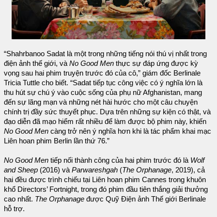
“Shahrbanoo Sadat là một trong những tiếng nói thú vị nhất trong
điện ảnh thế giới, và
No Good Men
thực sự đáp ứng được kỳ
vọng sau hai phim truyện trước đó của cô,” giám đốc Berlinale
Tricia Tuttle cho biết. “Sadat tiếp tục công việc có ý nghĩa lớn là
thu hút sự chú ý vào cuộc sống của phụ nữ Afghanistan, mang
đến sự lãng mạn và những nét hài hước cho một câu chuyện
chính trị đầy sức thuyết phục. Dựa trên những sự kiện có thật, và
đạo diễn đã mạo hiểm rất nhiều để làm được bộ phim này, khiến
No Good Men
càng trở nên ý nghĩa hơn khi là tác phẩm khai mạc
Liên hoan phim Berlin lần thứ 76.”
No Good Men
tiếp nối thành công của hai phim trước đó là
Wolf
and Sheep
(2016) và
Parwareshgah
(
The Orphanage
, 2019), cả
hai đều được trình chiếu tại Liên hoan phim Cannes trong khuôn
khổ Directors’ Fortnight, trong đó phim đầu tiên thắng giải thưởng
cao nhất.
The Orphanage
được Quỹ Điện ảnh Thế giới Berlinale
hỗ trợ.