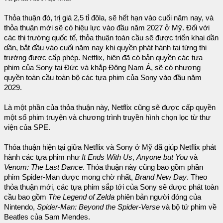
Thỏa thuận đó, trị giá 2,5 tỉ đôla, sẽ hết hạn vào cuối năm nay, và
thỏa thuận mới sẽ có hiệu lực vào đầu năm 2027 ở Mỹ. Đối với
các thị trường quốc tế, thỏa thuận toàn cầu sẽ được triển khai dần
dần, bắt đầu vào cuối năm nay khi quyền phát hành tại từng thị
trường được cấp phép. Netflix, hiện đã có bản quyền các tựa
phim của Sony tại Đức và khắp Đông Nam Á, sẽ có nhượng
quyền toàn cầu toàn bộ các tựa phim của Sony vào đầu năm
2029.
Là một phần của thỏa thuận này, Netflix cũng sẽ được cấp quyền
một số phim truyện và chương trình truyền hình chọn lọc từ thư
viện của SPE.
Thỏa thuận hiện tại giữa Netflix và Sony ở Mỹ đã giúp Netflix phát
hành các tựa phim như
It Ends With Us
,
Anyone but You
và
Venom: The Last Dance
. Thỏa thuận này cũng bao gồm phần
phim Spider-Man được mong chờ nhất,
Brand New Day
. Theo
thỏa thuận mới, các tựa phim sắp tới của Sony sẽ được phát toàn
cầu bao gồm
The Legend of Zelda
phiên bản người đóng của
Nintendo,
Spider-Man: Beyond the Spider-Verse
và bộ tứ phim về
Beatles của Sam Mendes.