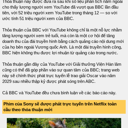
Thỏa thuận này được đưa ra sau khi số liệu phân tích năm ngoái
cho thấy lượng người xem YouTube đã vượt qua BBC lần đầu
tiên, với 52 triệu người xem YouTube trong tháng 12 — so với
ước tính 51 triệu người xem của BBC.
Thỏa thuận của BBC với YouTube không chỉ là một nỗ lực nhằm
tăng lượng người xem trẻ tuổi, mà còn là một cơ hội để tăng
doanh thu của đài truyền hình bằng cách quảng cáo nội dung mới
của họ bên ngoài Vương quốc Anh. Là một đài truyền hình công,
BBC hiện không thu được lợi nhuận từ quảng cáo trong nước.
Thỏa thuận gần đây của YouTube với Giải thưởng Viện Hàn lâm
cũng có thể đã góp phần vào sự quan tâm của BBC; trang web
này sẽ chính thức phát trực tuyến lễ trao giải Oscar vào năm
2029 sau nhiều thập kỷ được phát sóng trên ABC.
Cả BBC và YouTube đều chưa bình luận về các báo cáo này.
Phim của Sony sẽ được phát trực tuyến trên Netflix toàn
cầu theo thỏa thuận mới