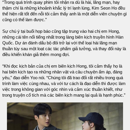
“Trong quá trình quay phim tôi nhận ra dù là hài, lãng mạn, hay
thậm chí là những khoảnh khắc lý trí lạnh lùng, Kim Seon Ho đều
thể hiện rất tốt đến nỗi tôi cảm thấy anh là một diễn viên chuyện gì
cũng có thể làm được.”
Sự chú ý tại buổi họp báo cũng tập trung vào hai chị em Hong,
những cái tên nổi tiếng nhất trong làng biên kịch truyền hình Hàn
Quốc. Dự án đánh dấu bộ đôi trở lại với thể loại hài lãng mạn
thuần túy sau một loạt các tác phẩm giả tưởng, và thay đổi này là
điều khiến khán giả thêm mong đợi.
“Khi đọc kịch bản của chị em biên kịch Hong, tôi cảm thấy họ là
hai biên kịch tạo ra những nhân vật và câu chuyện ấm áp, đáng
yêu,” đạo diễn Yoo nói. “Chúng tôi đã trao đổi rất nhiều trong quá
trình làm việc cùng nhau, và với tư cách là đạo diễn thì được làm
việc trong không gian với góc nhìn và cảm xúc thuần khiết, như
trong truyện cổ tích mà các biên kịch mang lại quả là hạnh phúc.”