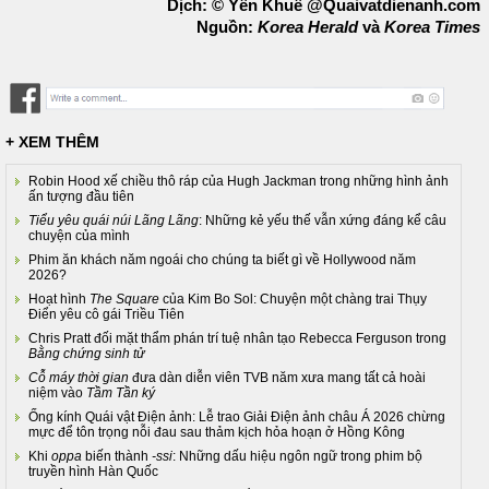
Dịch: © Yên Khuê @Quaivatdienanh.com
Nguồn:
Korea Herald
và
Korea Times
+ XEM THÊM
Robin Hood xế chiều thô ráp của Hugh Jackman trong những hình ảnh
ấn tượng đầu tiên
Tiểu yêu quái núi Lãng Lãng
: Những kẻ yếu thế vẫn xứng đáng kể câu
chuyện của mình
Phim ăn khách năm ngoái cho chúng ta biết gì về Hollywood năm
2026?
Hoạt hình
The Square
của Kim Bo Sol: Chuyện một chàng trai Thụy
Điển yêu cô gái Triều Tiên
Chris Pratt đối mặt thẩm phán trí tuệ nhân tạo Rebecca Ferguson trong
Bằng chứng sinh tử
Cỗ máy thời gian
đưa dàn diễn viên TVB năm xưa mang tất cả hoài
niệm vào
Tầm Tần ký
Ống kính Quái vật Điện ảnh: Lễ trao Giải Điện ảnh châu Á 2026 chừng
mực để tôn trọng nỗi đau sau thảm kịch hỏa hoạn ở Hồng Kông
Khi
oppa
biến thành
-ssi
: Những dấu hiệu ngôn ngữ trong phim bộ
truyền hình Hàn Quốc