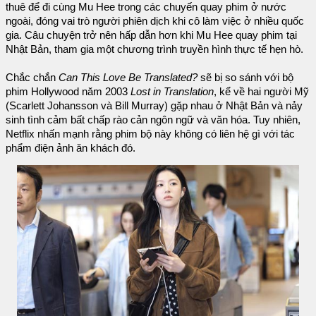
thuê để đi cùng Mu Hee trong các chuyến quay phim ở nước
ngoài, đóng vai trò người phiên dịch khi cô làm việc ở nhiều quốc
gia. Câu chuyện trở nên hấp dẫn hơn khi Mu Hee quay phim tại
Nhật Bản, tham gia một chương trình truyền hình thực tế hẹn hò.
Chắc chắn
Can This Love Be Translated?
sẽ bị so sánh với bộ
phim Hollywood năm 2003
Lost in Translation
, kể về hai người Mỹ
(Scarlett Johansson và Bill Murray) gặp nhau ở Nhật Bản và nảy
sinh tình cảm bất chấp rào cản ngôn ngữ và văn hóa. Tuy nhiên,
Netflix nhấn mạnh rằng phim bộ này không có liên hệ gì với tác
phẩm điện ảnh ăn khách đó.