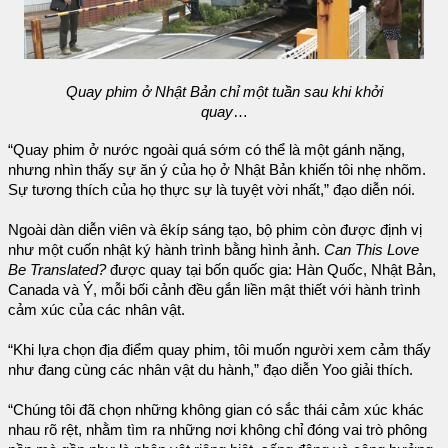
Quay phim ở Nhật Bản chỉ một tuần sau khi khởi
quay
…
“Quay phim ở nước ngoài quá sớm có thể là một gánh nặng,
nhưng nhìn thấy sự ăn ý của họ ở Nhật Bản khiến tôi nhẹ nhõm.
Sự tương thích của họ thực sự là tuyệt vời nhất,” đạo diễn nói.
Ngoài dàn diễn viên và êkíp sáng tạo, bộ phim còn được định vị
như một cuốn nhật ký hành trình bằng hình ảnh.
Can This Love
Be Translated?
được quay tại bốn quốc gia: Hàn Quốc, Nhật Bản,
Canada và Ý, mỗi bối cảnh đều gắn liền mật thiết với hành trình
cảm xúc của các nhân vật.
“Khi lựa chọn địa điểm quay phim, tôi muốn người xem cảm thấy
như đang cùng các nhân vật du hành,” đạo diễn Yoo giải thích.
“Chúng tôi đã chọn những không gian có sắc thái cảm xúc khác
nhau rõ rệt, nhằm tìm ra những nơi không chỉ đóng vai trò phông