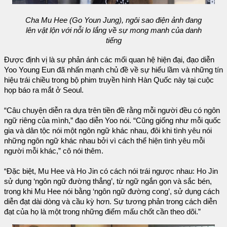
Cha Mu Hee (Go Youn Jung), ngôi sao điện ảnh đang
lên vật lộn với nỗi lo lắng về sự mong manh của danh
tiếng
Được định vị là sự phản ánh các mối quan hệ hiện đại, đạo diễn
Yoo Young Eun đã nhấn mạnh chủ đề về sự hiểu lầm và những tín
hiệu trái chiều trong bộ phim truyền hình Hàn Quốc này tại cuộc
họp báo ra mắt ở Seoul.
“Câu chuyện diễn ra dựa trên tiền đề rằng mỗi người đều có ngôn
ngữ riêng của mình,” đạo diễn Yoo nói. “Cũng giống như mỗi quốc
gia và dân tộc nói một ngôn ngữ khác nhau, đôi khi tình yêu nói
những ngôn ngữ khác nhau bởi vì cách thể hiện tình yêu mỗi
người mỗi khác,” cô nói thêm.
“Đặc biệt, Mu Hee và Ho Jin có cách nói trái ngược nhau: Ho Jin
sử dụng ‘ngôn ngữ đường thẳng’, từ ngữ ngắn gọn và sắc bén,
trong khi Mu Hee nói bằng ‘ngôn ngữ đường cong’, sử dụng cách
diễn đạt dài dòng và cầu kỳ hơn. Sự tương phản trong cách diễn
đạt của họ là một trong những điểm mấu chốt cần theo dõi.”