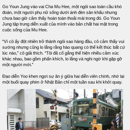
Go Youn Jung vào vai Cha Mu Hee, một ngôi sao toàn cầu khó
đoán, một người phụ nữ sống dưới ánh đèn sân khấu nhưng
chưa bao giờ cảm thấy hoàn toàn thoải mái trong đó. Go Youn
Jung tập trung diễn xuất của mình vào bản chất hai mặt trong
cuộc sống của Mu Hee.
“Vì cô ấy đột nhiên trở thành ngôi sao hàng đầu, cô cảm thấy vui
sướng nhưng cũng lo lắng rằng hào quang có thể kết thúc bất cứ
lúc nào,” cô giải thích. “Tôi đã cố gắng thể hiện nhiều cảm xúc
khác nhau, bao gồm phấn khích, lo lắng và nghi ngờ khi gặp gỡ
một người mới.”
Đạo diễn Yoo khen ngợi sự ăn ý giữa hai diễn viên chính, nhớ lại
một buổi quay phim ở Nhật Bản chỉ một tuần sau khi khởi quay.