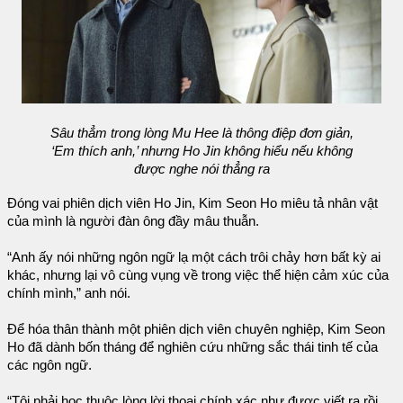
Sâu thẳm trong lòng Mu Hee là thông điệp đơn giản,
‘Em thích anh,’ nhưng Ho Jin không hiểu nếu không
được nghe nói thẳng ra
Đóng vai phiên dịch viên Ho Jin, Kim Seon Ho miêu tả nhân vật
của mình là người đàn ông đầy mâu thuẫn.
“Anh ấy nói những ngôn ngữ lạ một cách trôi chảy hơn bất kỳ ai
khác, nhưng lại vô cùng vụng về trong việc thể hiện cảm xúc của
chính mình,” anh nói.
Để hóa thân thành một phiên dịch viên chuyên nghiệp, Kim Seon
Ho đã dành bốn tháng để nghiên cứu những sắc thái tinh tế của
các ngôn ngữ.
“Tôi phải học thuộc lòng lời thoại chính xác như được viết ra rồi