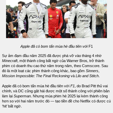
Apple đã có bom tấn mùa hè đầu tiên với
F1
Sự ảm đạm đầu năm 2025 đã được phá vỡ vào tháng 4 nhờ
Minecraft
, một thành công bất ngờ của Warner Bros, trở thành
phim có doanh thu cao thứ năm trong năm, theo Comscore. Sau
đó là một loạt các phim thành công khác, bao gồm
Sinners
,
Mission Impossible: The Final Reckoning
và
Lilo and Stitch
.
Apple đã có bom tấn mùa hè đầu tiên với
F1
, do Brad Pitt thủ vai
chính, và DC cũng gặt hái được một số thành công với phiên bản
làm lại
Superman
. Nhưng mùa phim hè 2025 lại kém thành công
hơn so với hai năm trước đó — tạo tiền đề cho Netflix có được cú
‘hit’ bất ngờ.