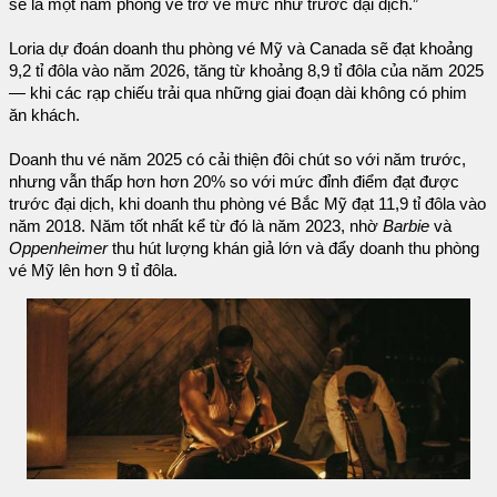
sẽ là một năm phòng vé trở về mức như trước đại dịch.”
Loria dự đoán doanh thu phòng vé Mỹ và Canada sẽ đạt khoảng
9,2 tỉ đôla vào năm 2026, tăng từ khoảng 8,9 tỉ đôla của năm 2025
— khi các rạp chiếu trải qua những giai đoạn dài không có phim
ăn khách.
Doanh thu vé năm 2025 có cải thiện đôi chút so với năm trước,
nhưng vẫn thấp hơn hơn 20% so với mức đỉnh điểm đạt được
trước đại dịch, khi doanh thu phòng vé Bắc Mỹ đạt 11,9 tỉ đôla vào
năm 2018. Năm tốt nhất kể từ đó là năm 2023, nhờ
Barbie
và
Oppenheimer
thu hút lượng khán giả lớn và đẩy doanh thu phòng
vé Mỹ lên hơn 9 tỉ đôla.