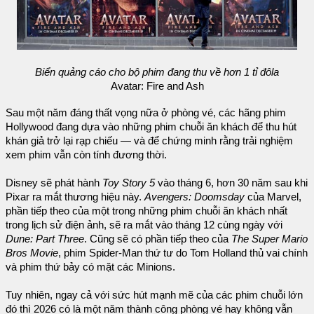
Biển quảng cáo cho bộ phim đang thu về hơn 1 tỉ đôla
Avatar: Fire and Ash
Sau một năm đáng thất vọng nữa ở phòng vé, các hãng phim
Hollywood đang dựa vào những phim chuỗi ăn khách để thu hút
khán giả trở lại rạp chiếu — và để chứng minh rằng trải nghiệm
xem phim vẫn còn tính đương thời.
Disney sẽ phát hành
Toy Story 5
vào tháng 6, hơn 30 năm sau khi
Pixar ra mắt thương hiệu này.
Avengers: Doomsday
của Marvel,
phần tiếp theo của một trong những phim chuỗi ăn khách nhất
trong lịch sử điện ảnh, sẽ ra mắt vào tháng 12 cùng ngày với
Dune: Part Three
. Cũng sẽ có phần tiếp theo của
The Super Mario
Bros Movie
, phim Spider-Man thứ tư do Tom Holland thủ vai chính
và phim thứ bảy có mặt các Minions.
Tuy nhiên, ngay cả với sức hút mạnh mẽ của các phim chuỗi lớn
đó thì 2026 có là một năm thành công phòng vé hay không vẫn