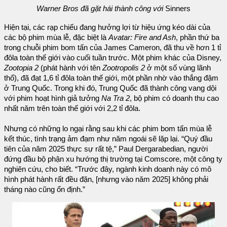
Warner Bros đã gặt hái thành công với
Sinners
Hiện tại, các rạp chiếu đang hưởng lợi từ hiệu ứng kéo dài của
các bộ phim mùa lễ, đặc biệt là
Avatar: Fire and Ash
, phần thứ ba
trong chuỗi phim bom tấn của James Cameron, đã thu về hơn 1 tỉ
đôla toàn thế giới vào cuối tuần trước. Một phim khác của Disney,
Zootopia 2
(phát hành với tên
Zootropolis 2
ở một số vùng lãnh
thổ), đã đạt 1,6 tỉ đôla toàn thế giới, một phần nhờ vào thắng đậm
ở Trung Quốc. Trong khi đó, Trung Quốc đã thành công vang dội
với phim hoạt hình giả tưởng
Na Tra 2
, bộ phim có doanh thu cao
nhất năm trên toàn thế giới với 2,2 tỉ đôla.
Nhưng có những lo ngại rằng sau khi các phim bom tấn mùa lễ
kết thúc, tình trạng ảm đạm như năm ngoái sẽ lặp lại. “Quý đầu
tiên của năm 2025 thực sự rất tệ,” Paul Dergarabedian, người
đứng đầu bộ phận xu hướng thị trường tại Comscore, một công ty
nghiên cứu, cho biết. “Trước đây, ngành kinh doanh này có mô
hình phát hành rất đều đặn, [nhưng vào năm 2025] không phải
tháng nào cũng ổn định.”