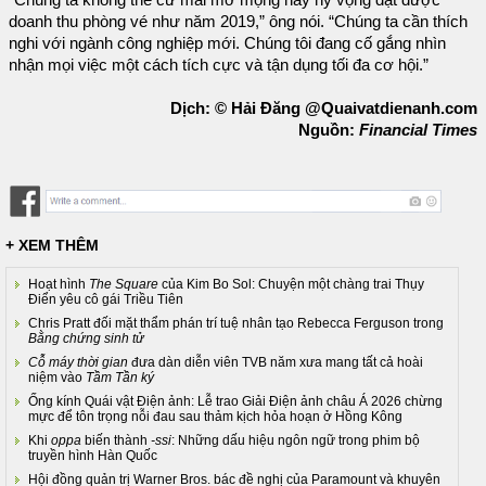
“Chúng ta không thể cứ mãi mơ mộng hay hy vọng đạt được
doanh thu phòng vé như năm 2019,” ông nói. “Chúng ta cần thích
nghi với ngành công nghiệp mới. Chúng tôi đang cố gắng nhìn
nhận mọi việc một cách tích cực và tận dụng tối đa cơ hội.”
Dịch: © Hải Đăng @Quaivatdienanh.com
Nguồn:
Financial Times
+ XEM THÊM
Hoạt hình
The Square
của Kim Bo Sol: Chuyện một chàng trai Thụy
Điển yêu cô gái Triều Tiên
Chris Pratt đối mặt thẩm phán trí tuệ nhân tạo Rebecca Ferguson trong
Bằng chứng sinh tử
Cỗ máy thời gian
đưa dàn diễn viên TVB năm xưa mang tất cả hoài
niệm vào
Tầm Tần ký
Ống kính Quái vật Điện ảnh: Lễ trao Giải Điện ảnh châu Á 2026 chừng
mực để tôn trọng nỗi đau sau thảm kịch hỏa hoạn ở Hồng Kông
Khi
oppa
biến thành
-ssi
: Những dấu hiệu ngôn ngữ trong phim bộ
truyền hình Hàn Quốc
Hội đồng quản trị Warner Bros. bác đề nghị của Paramount và khuyên