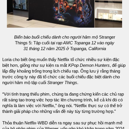
Biển báo buổi chiếu dành cho người hâm mộ
Stranger
Things 5: Tập cuối
tại rạp AMC Topanga 12 vào ngày
31 tháng 12 năm 2025 ở Topanga, California
Loria cho biết ông muốn thấy Netflix tổ chức nhiều sự kiện đặc
biệt hơn, giống như sự kiện ra mắt
KPop Demon Hunters
, để giúp
lấp đầy khoảng trống trong lịch chiếu rạp. Ông lưu ý rằng tháng
trước công ty này đã tổ chức các buổi chiếu đặc biệt dành cho
người hâm mộ tập cuối
Stranger Things
.
“Với tình trạng thiếu phim, chúng ta đang chứng kiến các chủ rạp
rất sáng tạo trong việc hợp tác lên chương trình, kể cả khi đó có
nghĩa là làm việc với Netflix,” ông nói. “Netflix thực sự có thể trở
thành giải pháp cho những vấn đề này tùy từng trường hợp.”
Thỏa thuận Netflix-WBD diễn ra ngay sau sự phục hồi mạnh mẽ
của bộ phận phim của Warner, vốn gặp khó khăn trong năm 2024.