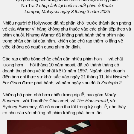
Na Tra 2
chụp ảnh tại buổi ra mắt phim ở Kuala
Lumpur, Malaysia ngày 8 tháng 3 năm 2025
Nhiều người ở Hollywood đã rất phấn khởi trước thành tích phòng
vé của Warner vì hãng không phụ thuộc vào các phần tiếp theo và
phim chuỗi. Nhưng Warner đã không phát hành thêm phim nào
trong phần còn lại của năm, khiến các chủ rạp thêm lo lắng về
việc không có nguồn cung phim ổn định.
Các rạp chiếu bóng chắc chắn cần nhiều phim hơn — và chất
lượng hơn — hồi tháng 10 năm ngoái, đã trở thành tháng có
doanh thu phòng vé tệ nhất kể từ năm 1997. Ngành kinh doanh
điện ảnh chỉ thực sự khởi sắc vào ngày 21 tháng 11, khi
Wicked:
For Good
được phát hành, và năm ngày sau đó là
Zootopia 2
.
Những bộ phim nhỏ hơn chiếu trong dịp lễ, bao gồm
Marty
Supreme
, với Timothée Chalamet, và
The Housemaid
, với
Sydney Sweeney, đã có doanh thu tốt trong kỳ nghỉ lễ, cho thấy
có nhu cầu với những bộ phim không phải bom tấn.