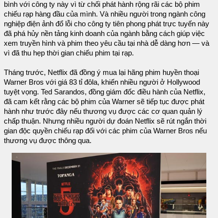
bình với công ty này vì từ chối phát hành rộng rãi các bộ phim
chiếu rạp hàng đầu của mình. Và nhiều người trong ngành công
nghiệp điện ảnh đổ lỗi cho công ty tiên phong phát trực tuyến này
đã phá hủy nền tảng kinh doanh của ngành bằng cách giúp việc
xem truyền hình và phim theo yêu cầu tại nhà dễ dàng hơn — và
vì đã thu hẹp thời gian chiếu phim tại rạp.
Tháng trước, Netflix đã đồng ý mua lại hãng phim huyền thoại
Warner Bros với giá 83 tỉ đôla, khiến nhiều người ở Hollywood
tuyệt vọng. Ted Sarandos, đồng giám đốc điều hành của Netflix,
đã cam kết rằng các bộ phim của Warner sẽ tiếp tục được phát
hành như trước đây nếu thương vụ được các cơ quan quản lý
chấp thuận. Nhưng nhiều người dự đoán Netflix sẽ rút ngắn thời
gian độc quyền chiếu rạp đối với các phim của Warner Bros nếu
thương vụ được thông qua.