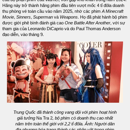
Hãng này trở thành hãng phim đầu tiên vượt mốc 4 tỉ đôla doanh
thu phòng vé toàn cầu vào năm 2025, nhờ các phim
A Minecraft
Movie
,
Sinners
,
Superman
và
Weapons
. Họ đã phát hành bộ phim
được giới phê bình đánh giá cao
One Battle After Another
, với sự
tham gia của Leonardo DiCaprio và do Paul Thomas Anderson
đạo diễn, vào tháng 9.
Trung Quốc đã thành công vang dội với phim hoạt hình
giả tưởng
Na Tra 2
, bộ phim có doanh thu cao nhất
năm trên toàn thế giới với 2,2 tỉ đôla. Ảnh: Người dân
địa phương hóa trang thành các nhân vật trong phim