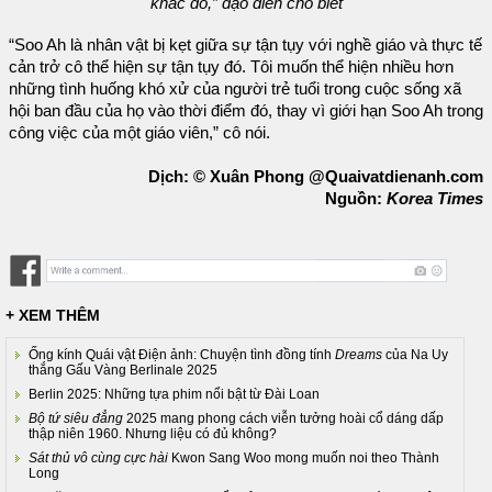
khắc đó,” đạo diễn cho biết
“Soo Ah là nhân vật bị kẹt giữa sự tận tụy với nghề giáo và thực tế
cản trở cô thể hiện sự tận tụy đó. Tôi muốn thể hiện nhiều hơn
những tình huống khó xử của người trẻ tuổi trong cuộc sống xã
hội ban đầu của họ vào thời điểm đó, thay vì giới hạn Soo Ah trong
công việc của một giáo viên,” cô nói.
Dịch: © Xuân Phong @Quaivatdienanh.com
Nguồn:
Korea Times
+ XEM THÊM
Ống kính Quái vật Điện ảnh: Chuyện tình đồng tính
Dreams
của Na Uy
thắng Gấu Vàng Berlinale 2025
Berlin 2025: Những tựa phim nổi bật từ Đài Loan
Bộ tứ siêu đẳng
2025 mang phong cách viễn tưởng hoài cổ dáng dấp
thập niên 1960. Nhưng liệu có đủ không?
Sát thủ vô cùng cực hài
Kwon Sang Woo mong muốn noi theo Thành
Long