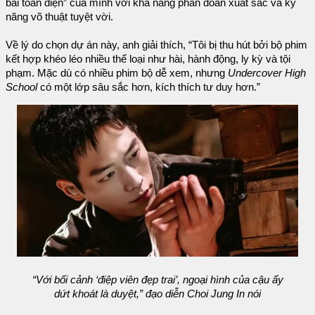
bài toàn diện” của mình với khả năng phán đoán xuất sắc và kỹ
năng võ thuật tuyệt vời.
Về lý do chọn dự án này, anh giải thích, “Tôi bị thu hút bởi bộ phim
kết hợp khéo léo nhiều thể loại như hài, hành động, ly kỳ và tội
phạm. Mặc dù có nhiều phim bộ dễ xem, nhưng
Undercover High
School
có một lớp sâu sắc hơn, kích thích tư duy hơn.”
“Với bối cảnh ‘điệp viên đẹp trai’, ngoại hình của cậu ấy
dứt khoát là duyệt,” đạo diễn Choi Jung In nói