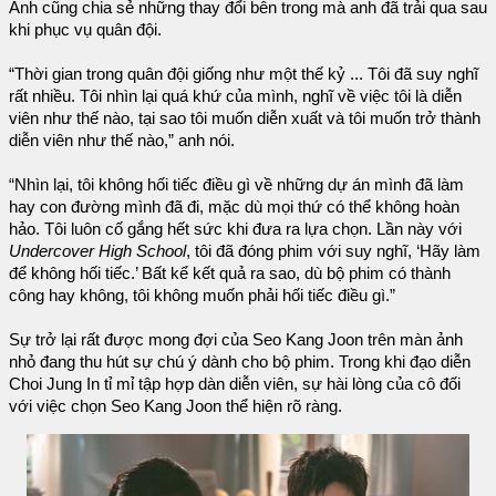
Anh cũng chia sẻ những thay đổi bên trong mà anh đã trải qua sau
khi phục vụ quân đội.
“Thời gian trong quân đội giống như một thế kỷ ... Tôi đã suy nghĩ
rất nhiều. Tôi nhìn lại quá khứ của mình, nghĩ về việc tôi là diễn
viên như thế nào, tại sao tôi muốn diễn xuất và tôi muốn trở thành
diễn viên như thế nào,” anh nói.
“Nhìn lại, tôi không hối tiếc điều gì về những dự án mình đã làm
hay con đường mình đã đi, mặc dù mọi thứ có thể không hoàn
hảo. Tôi luôn cố gắng hết sức khi đưa ra lựa chọn. Lần này với
Undercover High School
, tôi đã đóng phim với suy nghĩ, ‘Hãy làm
để không hối tiếc.’ Bất kể kết quả ra sao, dù bộ phim có thành
công hay không, tôi không muốn phải hối tiếc điều gì.”
Sự trở lại rất được mong đợi của Seo Kang Joon trên màn ảnh
nhỏ đang thu hút sự chú ý dành cho bộ phim. Trong khi đạo diễn
Choi Jung In tỉ mỉ tập hợp dàn diễn viên, sự hài lòng của cô đối
với việc chọn Seo Kang Joon thể hiện rõ ràng.