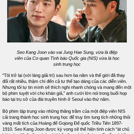
Seo Kang Joon vào vai Jung Hae Sung, vừa là điệp
viên của Cơ quan Tình báo Quốc gia (NIS) vừa là học
sinh trung học
“Tôi trở lại (với làng giải trí) sau hơn ba năm và thế giới đã thay
đổi rất nhiều, thậm chí đến cả tư thế tạo dáng của các diễn viên.
Nhưng tôi tự tin mình sẽ thích nghi nhanh chóng và mang đến một
bộ phim tuyệt vời cho khán giả,” anh cười lớn nói trong buổi họp
báo tại trụ sở của đài truyền hình ở Seoul vào thứ năm.
Bộ phim tập trung vào những thăng trầm của một điệp viên NIS
cải trang thành học sinh trung học để truy tìm tung tích những thỏi
vàng mất tích của Hoàng đế Gojong Đế quốc Triều Tiên 1897-
1910. Seo Kang Joon được kỳ vọng sẽ thể hiện tính cách “át chủ