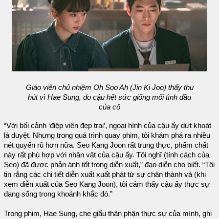
Giáo viên chủ nhiệm Oh Soo Ah (Jin Ki Joo) thấy thu
hút vì Hae Sung, do cậu hết sức giống mối tình đầu
của cô
“Với bối cảnh ‘điệp viên đẹp trai’, ngoại hình của cậu ấy dứt khoát
là duyệt. Nhưng trong quá trình quay phim, tôi khám phá ra nhiều
nét quyến rũ hơn nữa. Seo Kang Joon rất trung thực, phẩm chất
này rất phù hợp với nhân vật của cậu ấy. Tôi nghĩ (tính cách của
Seo) đã được phản ánh tốt trong diễn xuất,” đạo diễn cho biết. “Tôi
tin rằng các chi tiết diễn xuất xuất phát từ sự chân thành và (khi
xem diễn xuất của Seo Kang Joon), tôi cảm thấy cậu ấy thực sự
đang sống trong khoảnh khắc đó.”
Trong phim, Hae Sung, che giấu thân phận thực sự của mình, ghi