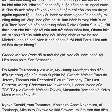
mở một nhà hàng mới ở Paris để theo đuổi ngôi sao Michelin thứ
ba khó nắm bắt. Nhưng Obana thấy cuộc sống người ngoài cuộc
ở Kinh đô Ánh sáng rất khó khăn, và thậm chí còn khó tìm được
nguồn nguyên liệu. Lòng kiêu hãnh và tham vọng của anh gây ra
căng thẳng với êkíp, bao gồm người làm bánh bướng bỉnh Yuan
(Ok Taec Yeon) và bếp phó trung thành Rinko (Kyoka Suzuki). Khi
thực đơn cho bữa tiệc tối của anh trở thành thảm họa, Obana hứa
với sư phụ cũ của mình rằng nếu không nhận được ba sao
Michelin, anh sẽ nghỉ việc ở nhà hàng và rời khỏi Paris. Liệu anh
có làm được không?
Grande Maison Paris
đã ra mắt thế giới vào đầu năm ngoái tại
Liên hoan phim San Sebastián.
Do Ayuko Tsukahara (
Last Mile
,
My Happy Marriage
) đạo diễn,
tiếp tục công việc của mình từ phim bộ,
Grande Maison Paris
do
Jeremy Thomas của Recorded Picture Company (
The Last
Emperor
,
Merry Christmas Mr Lawrence
), Hidenori Iyoda của
TBS TV (
La Grande Maison: Tokyo
), Masanobu Yamada và Keiko
Matsumoto sản xuất.
Kyōka Suzuki, Yuta Tamamori, Kanichiro, Anne Nakamura, Ai
Tominaga, Mitsuhiro Oikawa và Ikki Sawamura làm tròn dàn diễn