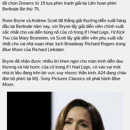
đã chọn
Dreams
từ 19 tựa phim tranh giải tại Liên hoan phim
Berlinale lần thứ 75.
Rose Bryne và Andrew Scott đã thắng giải thưởng diễn xuất hàng
đầu tại Berlinale năm nay, với Bryne lấy giải diễn viên chính xuất
sắc nhất cho vai diễn bùng nổ của cô trong
If I Had Legs, I’d Kick
You
của Mary Bronstein, và Scott lấy giải diễn viên phụ xuất sắc
nhất cho vai nhà soạn nhạc kịch Broadway Richard Rogers trong
Blue Moon
của Richard Linklater.
Bryne đã nhận được nhiều lời khen ngợi cho màn trình diễn đau
thương và hài hước của cô trong
If I Had Legs
, cô vào vai một
nhà trị liệu đang trên bờ vực suy nhược thần kinh. A24 đang chào
đón bộ phim tại Mỹ. Sony Pictures Classics sẽ phát hành
Blue
Moon
.