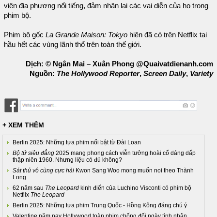
viên địa phương nổi tiếng, đảm nhận lại các vai diễn của họ trong
phim bộ.
Phim bộ gốc
La Grande Maison: Tokyo
hiện đã có trên Netflix tại
hầu hết các vùng lãnh thổ trên toàn thế giới.
Dịch: © Ngân Mai – Xuân Phong @Quaivatdienanh.com
Nguồn:
The Hollywood Reporter
,
Screen Daily
,
Variety
+ XEM THÊM
Berlin 2025: Những tựa phim nổi bật từ Đài Loan
Bộ tứ siêu đẳng
2025 mang phong cách viễn tưởng hoài cổ dáng dấp
thập niên 1960. Nhưng liệu có đủ không?
Sát thủ vô cùng cực hài
Kwon Sang Woo mong muốn noi theo Thành
Long
62 năm sau
The Leopard
kinh điển của Luchino Visconti có phim bộ
Netflix
The Leopard
Berlin 2025: Những tựa phim Trung Quốc - Hồng Kông đáng chú ý
Valentine năm nay Hollywood toàn phim chống đối ngày tình nhân