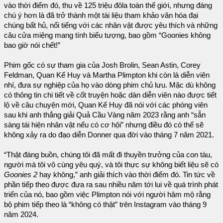
vào thời điểm đó, thu về 125 triệu đôla toàn thế giới, nhưng đáng
chú ý hơn là đã trở thành một tài liệu tham khảo văn hóa đại
chúng bất hủ, nổi tiếng với các nhân vật được yêu thích và những
câu cửa miệng mang tính biểu tượng, bao gồm “Goonies không
bao giờ nói chết!”
Phim gốc có sự tham gia của Josh Brolin, Sean Astin, Corey
Feldman, Quan Kế Huy và Martha Plimpton khi còn là diễn viên
nhí, đưa sự nghiệp của họ vào dòng phim chủ lưu. Mặc dù không
có thông tin chi tiết về cốt truyện hoặc dàn diễn viên nào được tiết
lộ về câu chuyện mới, Quan Kế Huy đã nói với các phóng viên
sau khi anh thắng giải Quả Cầu Vàng năm 2023 rằng anh “sẵn
sàng tái hiện nhân vật nếu có cơ hội” nhưng điều đó có thể sẽ
không xảy ra do đạo diễn Donner qua đời vào tháng 7 năm 2021.
“Thật đáng buồn, chúng tôi đã mất đi thuyền trưởng của con tàu,
người mà tôi vô cùng yêu quý, và tôi thực sự không biết liệu sẽ có
Goonies 2
hay không,” anh giải thích vào thời điểm đó. Tin tức về
phần tiếp theo được đưa ra sau nhiều năm tới lui về quá trình phát
triển của nó, bao gồm việc Plimpton nói với người hâm mộ rằng
bộ phim tiếp theo là “không có thật” trên Instagram vào tháng 9
năm 2024.