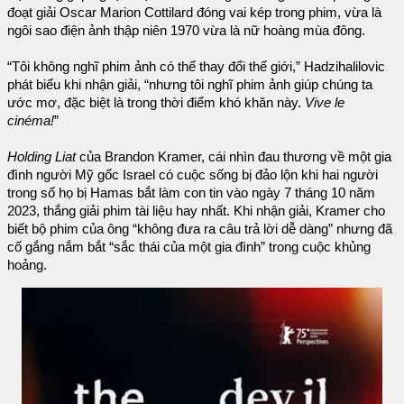
đoạt giải Oscar Marion Cottilard đóng vai kép trong phim, vừa là
ngôi sao điện ảnh thập niên 1970 vừa là nữ hoàng mùa đông.
“Tôi không nghĩ phim ảnh có thể thay đổi thế giới,” Hadzihalilovic
phát biểu khi nhận giải, “nhưng tôi nghĩ phim ảnh giúp chúng ta
ước mơ, đặc biệt là trong thời điểm khó khăn này.
Vive le
cinéma!
”
Holding Liat
của Brandon Kramer, cái nhìn đau thương về một gia
đình người Mỹ gốc Israel có cuộc sống bị đảo lộn khi hai người
trong số họ bị Hamas bắt làm con tin vào ngày 7 tháng 10 năm
2023, thắng giải phim tài liệu hay nhất. Khi nhận giải, Kramer cho
biết bộ phim của ông “không đưa ra câu trả lời dễ dàng” nhưng đã
cố gắng nắm bắt “sắc thái của một gia đình” trong cuộc khủng
hoảng.