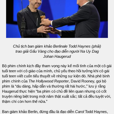
Chủ tịch ban giám khảo Berlinale Todd Haynes (phải)
trao giải Gấu Vàng cho đạo diễn người Na Uy Dag
Johan Haugerud
Bộ phim chính kịch đầy tham vọng này kể mối tình của một cô gái
tuổi teen với cô giáo của mình, chủ yếu theo hồi tưởng khi cô gái
tuổi teen viết cuốn tiểu thuyết về những sự kiện đó. Nhà phê bình
phim chính của
The Hollywood Reporter
, David Rooney, gọi bộ
phim là “dịu dàng, hấp dẫn và thường rất hài hước,” lưu ý rằng
Haugerud thực hiện “ba phim có chủ đề liên quan nhưng có cốt
truyện riêng biệt trong một năm thật xuất sắc; tất cả đều tuyệt vời,
thậm chí còn hơn thế nữa.”
Ban giám khảo Berlin, đứng đầu là đạo diễn
Carol
Todd Haynes,