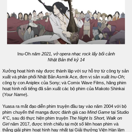
Inu-Oh
năm 2021, vở opera nhạc rock lấy bối cảnh
Nhật Bản thế kỷ 14
Xưởng hoạt hình này được thành lập với sự hỗ trợ từ công ty sản
xuất và phân phối Nhật Bản Asmik Ace, đơn vị sản xuất
Inu-Oh
;
công ty con Aniplex của Sony; và Comix Wave Films, hãng phim
hoạt hình nổi tiếng đã sản xuất các bộ phim của Makoto Shinkai
(
Your Name
).
Yuasa ra mắt đạo diễn phim truyện đầu tay vào năm 2004 với bộ
phim chuyển thể manga được đánh giá cao
Mind Game
tại Studio
4°C, sau đó thực hiện phim truyện
The Night Is Short, Walk on
Girl
năm 2017, được trình chiếu tại một số liên hoan phim và
thắng giải phim hoạt hình hay nhất tại Giải thưởng Viện Hàn lâm