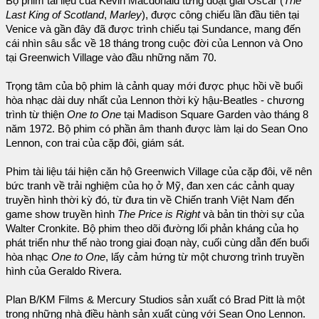
Bộ phim tài liệu của Kevin Macdonald từng đoạt giải Oscar (
The
Last King of Scotland
,
Marley
), được công chiếu lần đầu tiên tại
Venice và gần đây đã được trình chiếu tại Sundance, mang đến
cái nhìn sâu sắc về 18 tháng trong cuộc đời của Lennon và Ono
tại Greenwich Village vào đầu những năm 70.
Trọng tâm của bộ phim là cảnh quay mới được phục hồi về buổi
hòa nhạc dài duy nhất của Lennon thời kỳ hậu-Beatles - chương
trình từ thiện
One to One
tại Madison Square Garden vào tháng 8
năm 1972. Bộ phim có phần âm thanh được làm lại do Sean Ono
Lennon, con trai của cặp đôi, giám sát.
Phim tài liệu tái hiện căn hộ Greenwich Village của cặp đôi, vẽ nên
bức tranh về trải nghiệm của họ ở Mỹ, đan xen các cảnh quay
truyền hình thời kỳ đó, từ đưa tin về Chiến tranh Việt Nam đến
game show truyền hình
The Price is Right
và bản tin thời sự của
Walter Cronkite. Bộ phim theo dõi đường lối phản kháng của họ
phát triển như thế nào trong giai đoạn này, cuối cùng dẫn đến buổi
hòa nhạc
One to One
, lấy cảm hứng từ một chương trình truyền
hình của Geraldo Rivera.
Plan B/KM Films & Mercury Studios sản xuất có Brad Pitt là một
trong những nhà điều hành sản xuất cùng với Sean Ono Lennon.