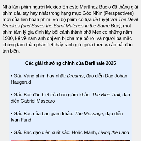
Nhà làm phim người Mexico Ernesto Martínez Bucio đã thắng giải
phim đầu tay hay nhất trong hạng mục Góc Nhìn (Perspectives)
mới của liên hoan phim, với bộ phim có tựa đề tuyệt vời
The Devil
Smokes (and Saves the Burnt Matches in the Same Box)
, một
phim tâm lý gia đình lấy bối cảnh thành phố Mexico những năm
1990, kể về năm anh chị em bị cha mẹ bỏ rơi và người bà mắc
chứng tâm thần phân liệt thấy ranh giới giữa thực và ảo bắt đầu
tan biến.
Các giải thưởng chính của Berlinale 2025
• Gấu Vàng phim hay nhất:
Dreams
, đạo diễn Dag Johan
Haugerud
• Gấu Bạc đặc biệt của ban giám khảo:
The Blue Trail
, đạo
diễn Gabriel Mascaro
• Gấu Bạc của ban giám khảo:
The Message
, đạo diễn
Ivan Fund
• Gấu Bạc đạo diễn xuất sắc: Hoắc Mãnh,
Living the Land