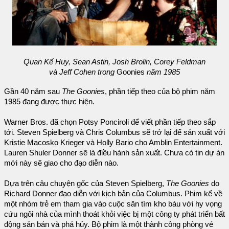
Quan Kế Huy, Sean Astin, Josh Brolin, Corey Feldman
và Jeff Cohen trong
Goonies
năm 1985
Gần 40 năm sau
The Goonies
, phần tiếp theo của bộ phim năm
1985 đang được thực hiện.
Warner Bros. đã chọn Potsy Ponciroli để viết phần tiếp theo sắp
tới. Steven Spielberg và Chris Columbus sẽ trở lại để sản xuất với
Kristie Macosko Krieger và Holly Bario cho Amblin Entertainment.
Lauren Shuler Donner sẽ là điều hành sản xuất. Chưa có tin dự án
mới này sẽ giao cho đạo diễn nào.
Dựa trên câu chuyện gốc của Steven Spielberg,
The Goonies
do
Richard Donner đạo diễn với kịch bản của Columbus. Phim kể về
một nhóm trẻ em tham gia vào cuộc săn tìm kho báu với hy vọng
cứu ngôi nhà của mình thoát khỏi việc bị một công ty phát triển bất
động sản bán và phá hủy. Bộ phim là một thành công phòng vé