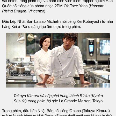
vai chính trong phim bộ, và nam diễn viên kiêm rapper người Hàn
Quốc nổi tiếng của nhóm nhạc 2PM Ok Taec Yeon (
Hansan:
Rising Dragon
,
Vincenzo
).
Đầu bếp Nhật Bản ba sao Michelin nổi tiếng Kei Kobayashi từ nhà
hàng Kei ở Paris sáng tạo ẩm thực trong phim.
Takuya Kimura và bếp phó trung thành Rinko (Kyoka
Suzuki) trong phim bộ gốc
La Grande Maison: Tokyo
Trong phim, đầu bếp Nhật Bản nổi tiếng Obana (Takuya Kimura)