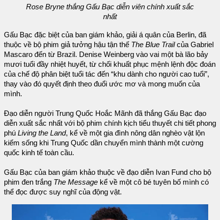
Rose Bryne thắng Gấu Bạc diễn viên chính xuất sắc
nhất
Gấu Bạc đặc biệt của ban giám khảo, giải á quân của Berlin, đã
thuộc về bộ phim giả tưởng hậu tận thế
The Blue Trail
của Gabriel
Mascaro đến từ Brazil. Denise Weinberg vào vai một bà lão bảy
mươi tuổi đầy nhiệt huyết, từ chối khuất phục mệnh lệnh độc đoán
của chế độ phân biệt tuổi tác đến “khu dành cho người cao tuổi”,
thay vào đó quyết định theo đuổi ước mơ và mong muốn của
mình.
Đạo diễn người Trung Quốc Hoắc Mãnh đã thắng Gấu Bạc đạo
diễn xuất sắc nhất với bộ phim chính kịch tiểu thuyết chi tiết phong
phú
Living the Land
, kể về một gia đình nông dân nghèo vật lộn
kiếm sống khi Trung Quốc dần chuyển mình thành một cường
quốc kinh tế toàn cầu.
Gấu Bạc của ban giám khảo thuộc về đạo diễn Ivan Fund cho bộ
phim đen trắng
The Message
kể về một cô bé tuyên bố mình có
thể đọc được suy nghĩ của động vật.