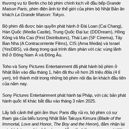
thương vụ từ Berlin cho bộ phim chính kịch về đầu bếp
Grande
Maison Paris
, phim điện ảnh từ thế giới của phim bộ Nhật Bản ăn
khách
La Grande Maison: Tokyo
.
Bộ phim đã được bán quyền phát hành ở Đài Loan (Cai Chang),
Hàn Quốc (Media Castle), Trung Quốc Đại lục (DDDream), Hồng
Kông và Ma Cao (First Distributors), Thái Lan (SF Cinema), Tây
Ban Nha (A Contracorriente Films), CIS (Arna Media) và Israel
(YesDBS), và đang trong quá trình đàm phán với các vùng lãnh
thổ ở Đông Nam Á và Đông Âu.
Toho và Sony Pictures Entertainment đã phát hành bộ phim ở
Nhật Bản vào đầu tháng 1, hiện đã thu về hơn 26 triệu đôla (4 tỉ
yen), trở thành một trong những bộ phim nội địa ăn khách đầu tiên
của năm nay.
Sony Pictures Entertainment phát hành tại Pháp, với các bản phát
hành quốc tế khác bắt đầu vào tháng 3 năm 2025.
Lấy bối cảnh thế giới ẩm thực Paris đầy rủi ro, bộ phim có sự
tham gia của biểu tượng Nhật Bản Takuya Kimura (
Blade of the
Immortal
,
Love and Honor
,
The Boy and the Heron
), đảm nhận lại