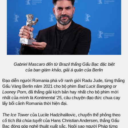
Gabriel Mascaro đến từ Brazil thắng Gấu Bạc đặc biệt
của ban giám khảo, giải á quân của Berlin
Đạo diễn người Romania phá vỡ ranh giới Radu Jude, từng thắng
Gấu Vàng Berlin năm 2021 cho bộ phim
Bad Luck Banging or
Looney Porn
, đã thắng giải kịch bản hay nhất cho bộ phim mới
nhất của mình là
Kontinental ’25
, câu chuyện đạo đức chua cay
lấy bối cảnh Romania thời hiện đại.
The Ice Tower
của Lucile Hadzihalilovic, chuyển thể phỏng theo
cổ tích
Bà chúa tuyết
của Hans Christian Andersen, thắng Gấu
Bạc đóng góp nghệ thuật xuất sắc. Ngôi sao người Pháp từng