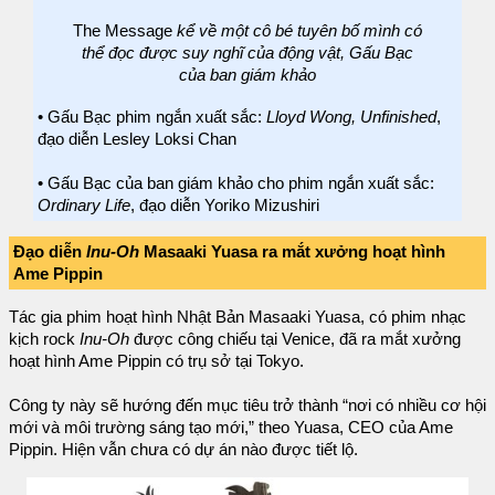
The Message
kể về một cô bé tuyên bố mình có
thể đọc được suy nghĩ của động vật, Gấu Bạc
của ban giám khảo
• Gấu Bạc phim ngắn xuất sắc:
Lloyd Wong, Unfinished
,
đạo diễn Lesley Loksi Chan
• Gấu Bạc của ban giám khảo cho phim ngắn xuất sắc:
Ordinary Life
, đạo diễn Yoriko Mizushiri
Đạo diễn
Inu-Oh
Masaaki Yuasa ra mắt xưởng hoạt hình
Ame Pippin
Tác gia phim hoạt hình Nhật Bản Masaaki Yuasa, có phim nhạc
kịch rock
Inu-Oh
được công chiếu tại Venice, đã ra mắt xưởng
hoạt hình Ame Pippin có trụ sở tại Tokyo.
Công ty này sẽ hướng đến mục tiêu trở thành “nơi có nhiều cơ hội
mới và môi trường sáng tạo mới,” theo Yuasa, CEO của Ame
Pippin. Hiện vẫn chưa có dự án nào được tiết lộ.