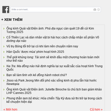
+ XEM THÊM
Ống kính Quái vật Điện ảnh:
Phá địa ngục
càn quét 19 đề cử Kim
Tượng 2025
Cổ Thiên Lạc và dàn nhân vật bi hài học cách chấp nhận số phận
Võ
đường đại náo
Vũ trụ Bóng tối trở lại có khi làm nên chuyện năm nay
Hàn Quốc 'được mùa' phim hoạt hình 2025
Thế giới khủng long: Tái sinh
sẽ khởi đầu một chương hoàn toàn mới
như thế nào
Na Tra: Ma đồng náo hải
định nghĩa lại sự xuất sắc của hoạt hình Trung
Quốc
Bạn sẽ làm tình với
kẻ đồng hành
robot chứ?
Jisoo và Park Jeong Min đối phó xác sống kinh dị pha lẫn hài hước
Newtopia
Ống kính Quái vật Điện ảnh: Juliette Binoche là chủ tịch ban giám khảo
LHP Cannes 2025
Phong thần tam bộ khúc: Hỏa chiến Tây Kỳ
đưa sử thi trở lại trong cách
kể chuyện hiện đại
« Mới hơn
Cũ hơn »