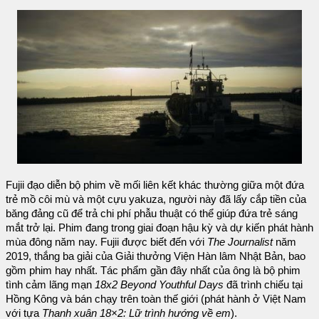
Fujii đạo diễn bộ phim về mối liên kết khác thường giữa một đứa
trẻ mồ côi mù và một cựu yakuza, người này đã lấy cắp tiền của
băng đảng cũ để trả chi phí phẫu thuật có thể giúp đứa trẻ sáng
mắt trở lại. Phim đang trong giai đoạn hậu kỳ và dự kiến ​​phát hành
mùa đông năm nay. Fujii được biết đến với
The Journalist
năm
2019, thắng ba giải của Giải thưởng Viện Hàn lâm Nhật Bản, bao
gồm phim hay nhất. Tác phẩm gần đây nhất của ông là bộ phim
tình cảm lãng mạn
18x2 Beyond Youthful Days
đã trình chiếu tại
Hồng Kông và bán chạy trên toàn thế giới (phát hành ở Việt Nam
với tựa
Thanh xuân 18×2: Lữ trình hướng về em
).