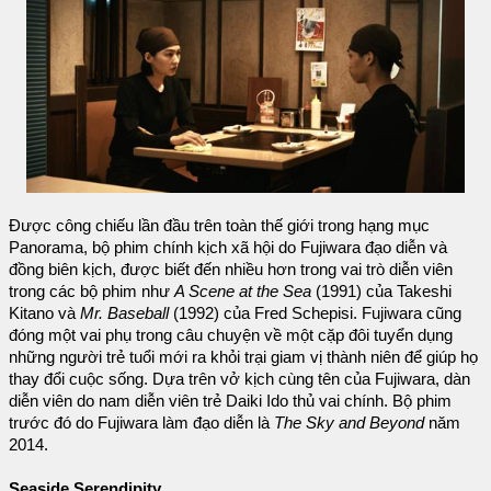
Được công chiếu lần đầu trên toàn thế giới trong hạng mục
Panorama, bộ phim chính kịch xã hội do Fujiwara đạo diễn và
đồng biên kịch, được biết đến nhiều hơn trong vai trò diễn viên
trong các bộ phim như
A Scene at the Sea
(1991) của Takeshi
Kitano và
Mr. Baseball
(1992) của Fred Schepisi. Fujiwara cũng
đóng một vai phụ trong câu chuyện về một cặp đôi tuyển dụng
những người trẻ tuổi mới ra khỏi trại giam vị thành niên để giúp họ
thay đổi cuộc sống. Dựa trên vở kịch cùng tên của Fujiwara, dàn
diễn viên do nam diễn viên trẻ Daiki Ido thủ vai chính. Bộ phim
trước đó do Fujiwara làm đạo diễn là
The Sky and Beyond
năm
2014.
Seaside Serendipity