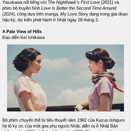
Yasukawa nổi tiếng với
The Nighthawk’s First Love
(2021) và
phim bộ truyền hình
Love Is Better the Second Time Around
(2024), cũng dựa trên manga.
My Love Story
đang trong giai đoạn
hậu kỳ, dự kiến phát hành ở Nhật ngày 28 tháng 3.
A Pale View of Hills
Đạo diễn Kei Ishikawa
Bộ phim chuyển thể từ tiểu thuyết năm 1982 của Kazuo Ishiguro
hé lộ ký ức của một góa phụ người Nhật, diễn ra ở Nhật Bản