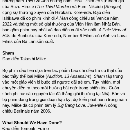
những năm 1950 và Anh những năm 1980. Phim có sự tham gia
của Suzu Hirose (
The Third Murder
) và Fumi Nikaido (
Shogun
) —
cộng sự thường xuyên của Hirokazu Kore-eda. Đạo diễn
Ishikawa đã có phim kinh dị
A Man
công chiếu tại Venice năm
2022 và thắng một số giải thưởng của Viện Hàn lâm Nhật Bản,
bao gồm phim hay nhất và đạo diễn xuất sắc nhất.
A Pale View of
Hills
do Bunbuku của Kore-eda, Number 9 Films của Anh và Lava
Films của Ba Lan sản xuất.
Sham
Đạo diễn Takashi Miike
Bộ phim đầu tiên dựa trên tác phẩm báo chí điều tra có thật của
bậc thầy thể loại Miike (
Audition
,
13 Assassins
),
Sham
tập trung
vào một giáo viên bị buộc tội ngược đãi trẻ em. Tuy nhiên, mọi
chuyện diễn ra theo một hướng bất ngờ trong phiên tòa. Cuốn
sách phi hư cấu nguyên tác đã thắng giải thưởng tại Nhật Bản và
bộ phim đang trong giai đoạn hậu kỳ, dự kiến ​​phát hành trong năm
nay. Miike đã có phim tâm lý
Big Bang Love
,
Juvenile A
công
chiếu Berlinale năm 2006.
What Should We Have Done?
Đạo diễn Tomoaki Fujino