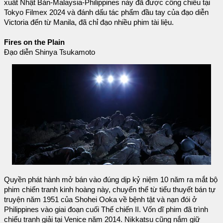
xuất Nhật Bản-Malaysia-Philippines này đã được công chiếu tại
Tokyo Filmex 2024 và đánh dấu tác phẩm đầu tay của đạo diễn
Victoria đến từ Manila, đã chỉ đạo nhiều phim tài liệu.
Fires on the Plain
Đạo diễn Shinya Tsukamoto
Quyền phát hành mở bán vào đúng dịp kỷ niệm 10 năm ra mắt bộ
phim chiến tranh kinh hoàng này, chuyển thể từ tiểu thuyết bán tự
truyện năm 1951 của Shohei Ooka về bệnh tật và nạn đói ở
Philippines vào giai đoạn cuối Thế chiến II. Vốn dĩ phim đã trình
chiếu tranh giải tại Venice năm 2014. Nikkatsu cũng nắm giữ