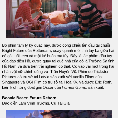
Bộ phim tâm lý kỳ quặc này, được công chiếu lần đầu tại chuỗi
Bright Future của Rotterdam, xoay quanh mối tình tay ba giữa hai
cô gái tuổi teen và một kẻ buôn ma túy. Đây là tác phẩm đầu tay
của đạo diễn Hồ, được quay tại quê nhà của cô là Trường Sa tỉnh
Hồ Nam và dựa trên trải nghiệm có thật. Cô vào vai một trong hai
nhân vật nữ chính cùng với Trần Huyền Vũ. Phim do Trickster
Pictures có trụ sở tại Latvia sản xuất với Vanilla Films của
Singapore và OGI Film có trụ sở tại Hoa Kỳ, và được Eric Roth,
biên kịch từng đoạt giải Oscar của
Forrest Gump
, sản xuất.
Boonie Bears: Future Reborn
Đạo diễn Lâm Vĩnh Trường, Cù Tài Giai