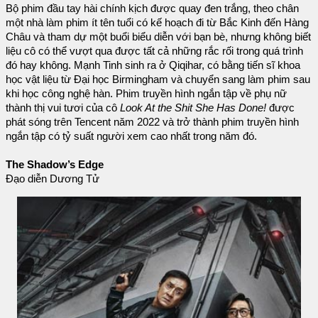
Bộ phim đầu tay hài chính kịch được quay đen trắng, theo chân
một nhà làm phim ít tên tuổi có kế hoạch đi từ Bắc Kinh đến Hàng
Châu và tham dự một buổi biểu diễn với bạn bè, nhưng không biết
liệu cô có thể vượt qua được tất cả những rắc rối trong quá trình
đó hay không. Mạnh Tinh sinh ra ở Qiqihar, có bằng tiến sĩ khoa
học vật liệu từ Đại học Birmingham và chuyển sang làm phim sau
khi học công nghệ hàn. Phim truyền hình ngắn tập về phụ nữ
thành thị vui tươi của cô
Look At the Shit She Has Done!
được
phát sóng trên Tencent năm 2022 và trở thành phim truyền hình
ngắn tập có tỷ suất người xem cao nhất trong năm đó.
The Shadow’s Edge
Đạo diễn Dương Tử