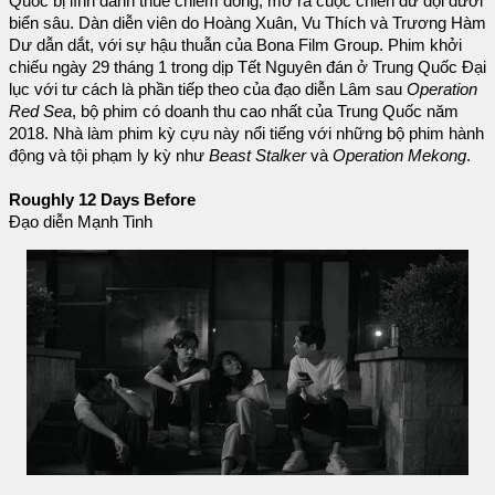
Quốc bị lính đánh thuê chiếm đóng, mở ra cuộc chiến dữ dội dưới
biển sâu. Dàn diễn viên do Hoàng Xuân, Vu Thích và Trương Hàm
Dư dẫn dắt, với sự hậu thuẫn của Bona Film Group. Phim khởi
chiếu ngày 29 tháng 1 trong dịp Tết Nguyên đán ở Trung Quốc Đại
lục với tư cách là phần tiếp theo của đạo diễn Lâm sau
Operation
Red Sea
, bộ phim có doanh thu cao nhất của Trung Quốc năm
2018. Nhà làm phim kỳ cựu này nổi tiếng với những bộ phim hành
động và tội phạm ly kỳ như
Beast Stalker
và
Operation Mekong
.
Roughly 12 Days Before
Đạo diễn Mạnh Tinh