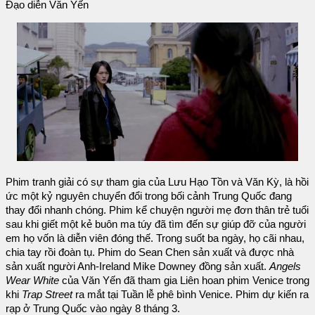
Đạo diễn Văn Yến
Phim tranh giải có sự tham gia của Lưu Hạo Tồn và Văn Kỳ, là hồi
ức một kỷ nguyên chuyển đổi trong bối cảnh Trung Quốc đang
thay đổi nhanh chóng. Phim kể chuyện người mẹ đơn thân trẻ tuổi
sau khi giết một kẻ buôn ma túy đã tìm đến sự giúp đỡ của người
em họ vốn là diễn viên đóng thế. Trong suốt ba ngày, họ cãi nhau,
chia tay rồi đoàn tụ. Phim do Sean Chen sản xuất và được nhà
sản xuất người Anh-Ireland Mike Downey đồng sản xuất.
Angels
Wear White
của Văn Yến đã tham gia Liên hoan phim Venice trong
khi
Trap Street
ra mắt tại Tuần lễ phê bình Venice. Phim dự kiến ​​ra
rạp ở Trung Quốc vào ngày 8 tháng 3.