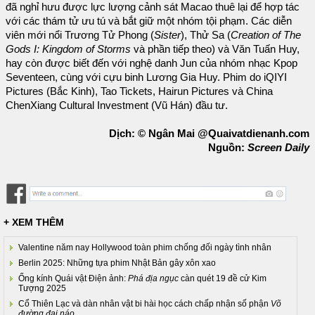
đã nghỉ hưu được lực lượng cảnh sát Macao thuê lại để hợp tác
với các thám tử ưu tú và bắt giữ một nhóm tội phạm. Các diễn
viên mới nổi Trương Tử Phong (
Sister
), Thử Sa (
Creation of The
Gods I: Kingdom of Storms
và phần tiếp theo) và Văn Tuấn Huy,
hay còn được biết đến với nghệ danh Jun của nhóm nhạc Kpop
Seventeen, cùng với cựu binh Lương Gia Huy. Phim do iQIYI
Pictures (Bắc Kinh), Tao Tickets, Hairun Pictures và China
ChenXiang Cultural Investment (Vũ Hán) đầu tư.
Dịch: © Ngân Mai @Quaivatdienanh.com
Nguồn:
Screen Daily
+ XEM THÊM
Valentine năm nay Hollywood toàn phim chống đối ngày tình nhân
Berlin 2025: Những tựa phim Nhật Bản gây xôn xao
Ống kính Quái vật Điện ảnh:
Phá địa ngục
càn quét 19 đề cử Kim
Tượng 2025
Cổ Thiên Lạc và dàn nhân vật bi hài học cách chấp nhận số phận
Võ
đường đại náo