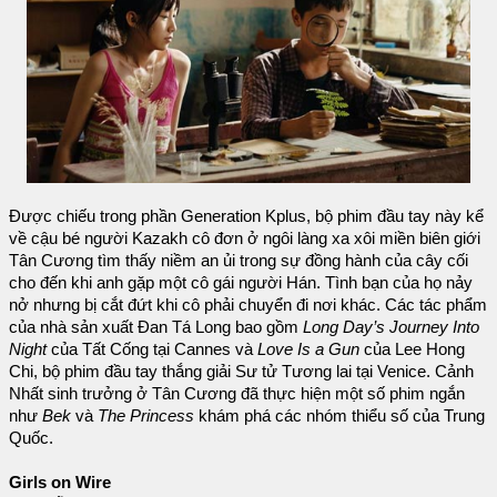
Được chiếu trong phần Generation Kplus, bộ phim đầu tay này kể
về cậu bé người Kazakh cô đơn ở ngôi làng xa xôi miền biên giới
Tân Cương tìm thấy niềm an ủi trong sự đồng hành của cây cối
cho đến khi anh gặp một cô gái người Hán. Tình bạn của họ nảy
nở nhưng bị cắt đứt khi cô phải chuyển đi nơi khác. Các tác phẩm
của nhà sản xuất Đan Tá Long bao gồm
Long Day’s Journey Into
Night
của Tất Cống tại Cannes và
Love Is a Gun
của Lee Hong
Chi, bộ phim đầu tay thắng giải Sư tử Tương lai tại Venice. Cảnh
Nhất sinh trưởng ở Tân Cương đã thực hiện một số phim ngắn
như
Bek
và
The Princess
khám phá các nhóm thiểu số của Trung
Quốc.
Girls on Wire