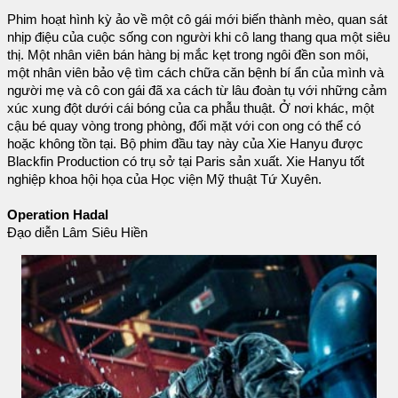
Phim hoạt hình kỳ ảo về một cô gái mới biến thành mèo, quan sát
nhịp điệu của cuộc sống con người khi cô lang thang qua một siêu
thị. Một nhân viên bán hàng bị mắc kẹt trong ngôi đền son môi,
một nhân viên bảo vệ tìm cách chữa căn bệnh bí ẩn của mình và
người mẹ và cô con gái đã xa cách từ lâu đoàn tụ với những cảm
xúc xung đột dưới cái bóng của ca phẫu thuật. Ở nơi khác, một
cậu bé quay vòng trong phòng, đối mặt với con ong có thể có
hoặc không tồn tại. Bộ phim đầu tay này của Xie Hanyu được
Blackfin Production có trụ sở tại Paris sản xuất. Xie Hanyu tốt
nghiệp khoa hội họa của Học viện Mỹ thuật Tứ Xuyên.
Operation Hadal
Đạo diễn Lâm Siêu Hiền