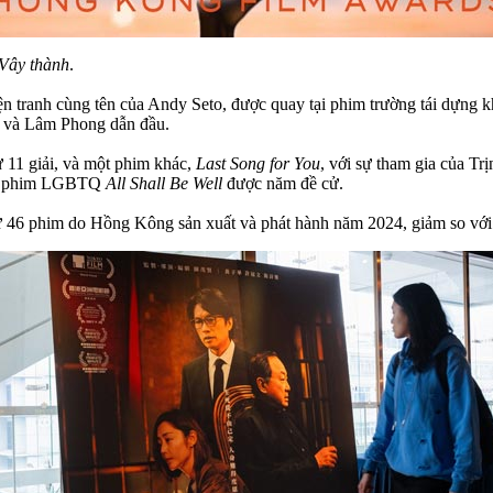
 Vây thành
.
 tranh cùng tên của Andy Seto, được quay tại phim trường tái dựng kh
ề và Lâm Phong dẫn đầu.
 11 giải, và một phim khác,
Last Song for You
, với sự tham gia của T
 và phim LGBTQ
All Shall Be Well
được năm đề cử.
ừ 46 phim do Hồng Kông sản xuất và phát hành năm 2024, giảm so với