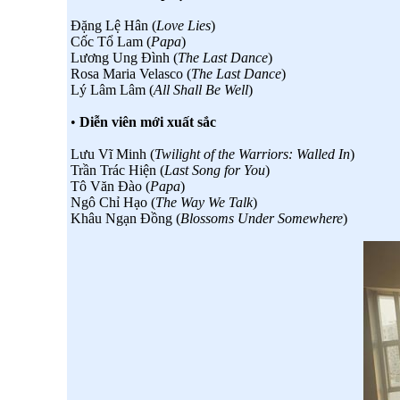
Đặng Lệ Hân (
Love Lies
)
Cốc Tổ Lam (
Papa
)
Lương Ung Đình (
The Last Dance
)
Rosa Maria Velasco (
The Last Dance
)
Lý Lâm Lâm (
All Shall Be Well
)
•
Diễn viên mới xuất sắc
Lưu Vĩ Minh (
Twilight of the Warriors: Walled In
)
Trần Trác Hiện (
Last Song for You
)
Tô Văn Đào (
Papa
)
Ngô Chỉ Hạo (
The Way We Talk
)
Khâu Ngạn Đồng (
Blossoms Under Somewhere
)