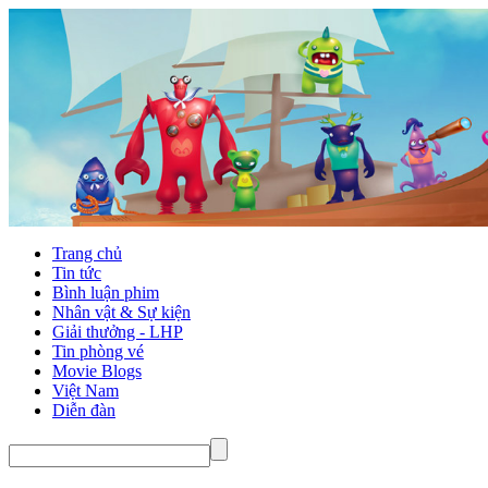
Trang chủ
Tin tức
Bình luận phim
Nhân vật & Sự kiện
Giải thưởng - LHP
Tin phòng vé
Movie Blogs
Việt Nam
Diễn đàn