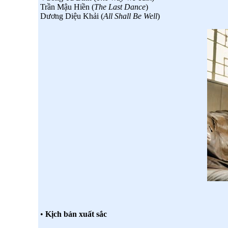
Trần Mậu Hiền (
The Last Dance
)
Dương Diệu Khải (
All Shall Be Well
)
•
Kịch bản xuất sắc