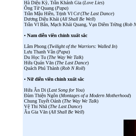
Hà Diệu Kỳ, Trần Khánh Gia (
Love Lies
)
Ông Tử Quang (
Papa
)
Trần Mậu Hiền, Trịnh Vĩ Cơ (
The Last Dance
)
Dương Diệu Khải (
All Shall Be Well
)
Trần Vĩ Bân, Mạch Khải Quang, Vạn Diêm Trừng (
Rob N
•
Nam diễn viên chính xuất sắc
Lâm Phong (
Twilight of the Warriors: Walled In
)
Lưu Thanh Vân (
Papa
)
Du Học Tu (
The Way We Talk
)
Hứa Quán Văn (
The Last Dance
)
Quách Phú Thành (
Rob N Roll
)
•
Nữ diễn viên chính xuất sắc
Hứa Ân Di (
Last Song for You
)
Đàm Thiện Ngôn (
Montages of a Modern Motherhood
)
Chung Tuyết Oánh (
The Way We Talk
)
Vệ Thi Nhã (
The Last Dance
)
Âu Gia Văn (
All Shall Be Well
)