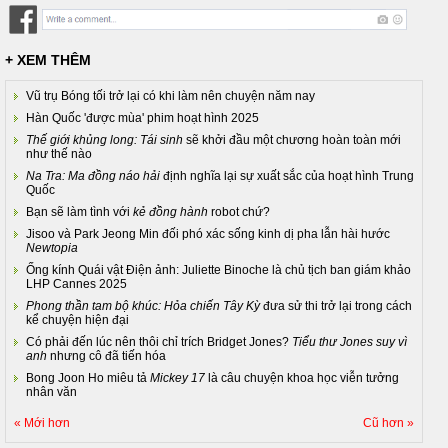
+ XEM THÊM
Vũ trụ Bóng tối trở lại có khi làm nên chuyện năm nay
Hàn Quốc 'được mùa' phim hoạt hình 2025
Thế giới khủng long: Tái sinh
sẽ khởi đầu một chương hoàn toàn mới
như thế nào
Na Tra: Ma đồng náo hải
định nghĩa lại sự xuất sắc của hoạt hình Trung
Quốc
Bạn sẽ làm tình với
kẻ đồng hành
robot chứ?
Jisoo và Park Jeong Min đối phó xác sống kinh dị pha lẫn hài hước
Newtopia
Ống kính Quái vật Điện ảnh: Juliette Binoche là chủ tịch ban giám khảo
LHP Cannes 2025
Phong thần tam bộ khúc: Hỏa chiến Tây Kỳ
đưa sử thi trở lại trong cách
kể chuyện hiện đại
Có phải đến lúc nên thôi chỉ trích Bridget Jones?
Tiểu thư Jones suy vì
anh
nhưng cô đã tiến hóa
Bong Joon Ho miêu tả
Mickey 17
là câu chuyện khoa học viễn tưởng
nhân văn
« Mới hơn
Cũ hơn »