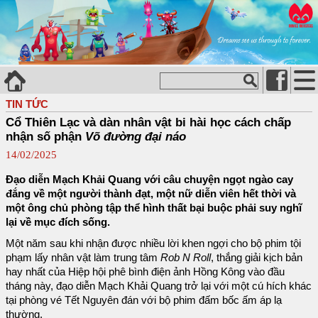
TIN TỨC
Cổ Thiên Lạc và dàn nhân vật bi hài học cách chấp
nhận số phận
Võ đường đại náo
14/02/2025
Đạo diễn Mạch Khải Quang với câu chuyện ngọt ngào cay
đắng về một người thành đạt, một nữ diễn viên hết thời và
một ông chủ phòng tập thể hình thất bại buộc phải suy nghĩ
lại về mục đích sống.
Một năm sau khi nhận được nhiều lời khen ngợi cho bộ phim tội
phạm lấy nhân vật làm trung tâm
Rob N Roll
, thắng giải kịch bản
hay nhất của Hiệp hội phê bình điện ảnh Hồng Kông vào đầu
tháng này, đạo diễn Mạch Khải Quang trở lại với một cú hích khác
tại phòng vé Tết Nguyên đán với bộ phim đấm bốc ấm áp lạ
thường.