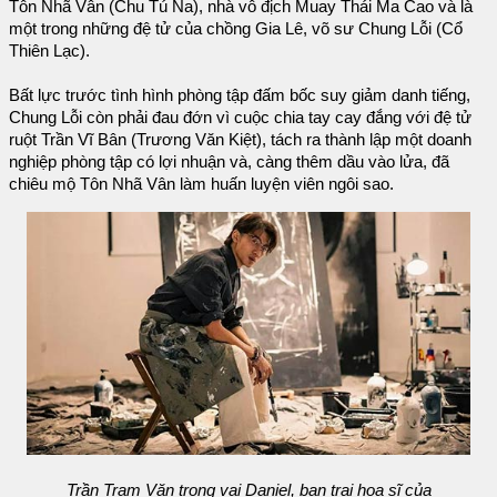
Tôn Nhã Vân (Chu Tú Na), nhà vô địch Muay Thái Ma Cao và là
một trong những đệ tử của chồng Gia Lê, võ sư Chung Lỗi (Cổ
Thiên Lạc).
Bất lực trước tình hình phòng tập đấm bốc suy giảm danh tiếng,
Chung Lỗi còn phải đau đớn vì cuộc chia tay cay đắng với đệ tử
ruột Trần Vĩ Bân (Trương Văn Kiệt), tách ra thành lập một doanh
nghiệp phòng tập có lợi nhuận và, càng thêm dầu vào lửa, đã
chiêu mộ Tôn Nhã Vân làm huấn luyện viên ngôi sao.
Trần Trạm Văn trong vai Daniel, bạn trai họa sĩ của