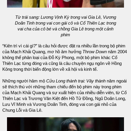
Từ trái sang: Lương Vịnh Kỳ trong vai Gia Lê, Vương
Doãn Tinh trong vai con gái cô và Cổ Thiên Lạc trong
vai cha của cô bé và chồng Gia Lê trong một cảnh
phim
“Kiên trì vì cái gì?” là câu hỏi được đặt ra nhiều lần trong bộ phim
của Mạch Khải Quang, mơ hồ âm hưởng
Throw Down
năm 2004
không thể phân loại của Đỗ Kỳ Phong, một bộ phim khác Cổ
Thiên Lạc từng đóng và cũng là câu chuyện ngụ ngôn về Hồng
Kông trong thời biến động lớn về xã hội và kinh tế.
Những người hâm mộ
Cửu Long thành trại: Vây thành
năm ngoái
sẽ thích thú với những tham chiếu đến bộ phim này trong phim
của Mạch Khải Quang và sự xuất hiện của nhiều diễn viên, từ Cổ
Thiên Lạc và Trương Văn Kiệt đến Hồ Tử Đồng, Ngũ Doãn Long,
Lưu Vĩ Minh và Vương Doãn Tinh, đóng vai con gái nhỏ của
Chung Lỗi và Gia Lê.