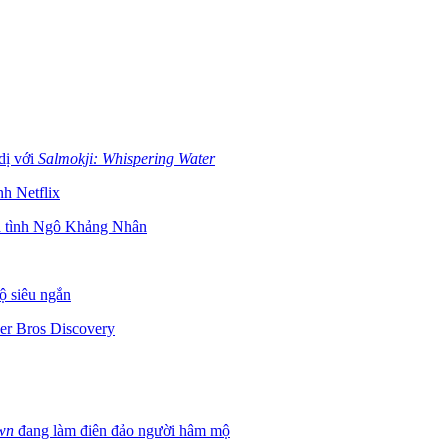
dị với
Salmokji: Whispering Water
nh Netflix
ừa tình Ngô Khảng Nhân
ộ siêu ngắn
er Bros Discovery
wn
đang làm điên đảo người hâm mộ