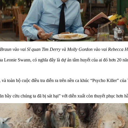
 Braun vào vai Sĩ quan Tim Derry và Molly Gordon vào vai Rebecca 
a Leonie Swann, có nghĩa đây là dự án tâm huyết của ai đó hơn 20 nă
, và toàn bộ cuộc điều tra diễn ra trên nền ca khúc “Psycho Killer” củ
ăn bầy cừu chúng ta đã bị sát hại” với diễn xuất còn thuyết phục hơn