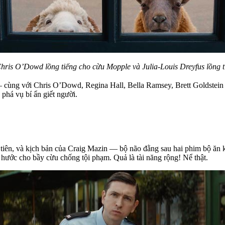
Chris O’Dowd lồng tiếng cho cừu Mopple và Julia-Louis Dreyfus lồng t
ùng với Chris O’Dowd, Regina Hall, Bella Ramsey, Brett Goldstein và
phá vụ bí ẩn giết người.
tiên, và kịch bản của Craig Mazin — bộ não đằng sau hai phim bộ ăn
 hước cho bầy cừu chống tội phạm. Quả là tài năng rộng! Nể thật.