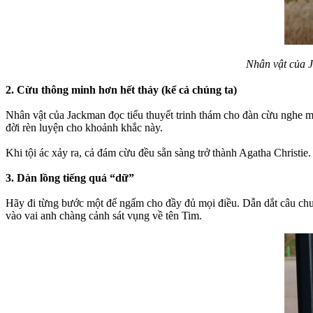
Nhân vật của J
2. Cừu thông minh hơn hết thảy (kể cả chúng ta)
Nhân vật của Jackman đọc tiểu thuyết trinh thám cho đàn cừu nghe m
đời rèn luyện cho khoảnh khắc này.
Khi tội ác xảy ra, cả đám cừu đều sẵn sàng trở thành Agatha Christie
3. Dàn lồng tiếng quá “dữ”
Hãy đi từng bước một để ngấm cho đầy đủ mọi điều. Dẫn dắt câu chuyệ
vào vai anh chàng cảnh sát vụng về tên Tim.