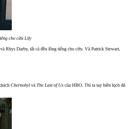
iếng cho cừu Lily
 Rhys Darby, tất cả đều lồng tiếng cho cừu. Và Patrick Stewart,
 khách
Chernobyl
và
The Last of Us
của HBO. Thì ra tay biên kịch đã