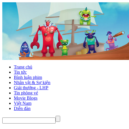
Trang chủ
Tin tức
Bình luận phim
Nhân vật & Sự kiện
Giải thưởng - LHP
Tin phòng vé
Movie Blogs
Việt Nam
Diễn đàn