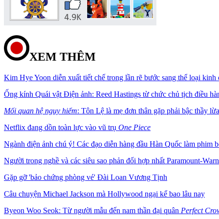
XEM THÊM
Kim Hye Yoon diễn xuất tiết chế trong lần rẽ bước sang thể loại kinh 
Ống kính Quái vật Điện ảnh: Reed Hastings từ chức chủ tịch điều hà
Mối quan hệ nguy hiểm
: Tôn Lệ là mẹ đơn thân gặp phải bậc thầy l
Netflix đang dồn toàn lực vào vũ trụ
One Piece
Ngành điện ảnh chú ý! Các đạo diễn hàng đầu Hàn Quốc làm phim b
Người trong nghề và các siêu sao phản đối hợp nhất Paramount-Warn
Gặp gỡ 'bảo chứng phòng vé' Đài Loan Vương Tịnh
Câu chuyện Michael Jackson mà Hollywood ngại kể bao lâu nay
Byeon Woo Seok: Từ người mẫu đến nam thần đại quân
Perfect Cro