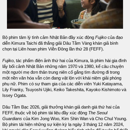
Bộ phim tâm lý tình cảm Nhật Bản đầy xúc động
Fujiko
của đạo
diễn Kimura Taichi đã thắng giải Dâu Tằm Vàng khán giả bình
chọn tại Liên hoan phim Viễn Đông lần thứ 28 (FEFF).
Fujiko
, tác phẩm điện ảnh thứ hai của Kimura, là phim hài gia đình
lấy bối cảnh Nhật Bản những năm 1970 và 1980, kể câu chuyện
một người mẹ đơn thân trung niên cố gắng tìm đường đi trong
một nền văn hóa vẫn còn đang vật lộn với khái niệm giải phóng
phụ nữ. Phim có sự tham gia của các diễn viên Yuki Katayama,
Lily Franky, Tsuyoshi Ujiki, Keiko Takeshita, Kayoko Kishimoto và
Issey Ogata.
Dâu Tằm Bạc 2026, giải thưởng khán giả danh giá thứ hai của
FEFF, thuộc về bộ phim tài liệu đầy xúc động
The Seoul
Guardians
của Kim Jong Woo, Kim Shin Wan và Cho Chul Young.
Bộ phim tái hiện những sự kiện kỳ lạ ngày 3 tháng 12 năm 2024,