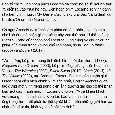
Ban tổ chức Liên hoan phim Locarno đã công bố, tại lễ hội lần thứ
79 diễn ra vào mùa hè này, Liên hoan phim Locarno sẽ vinh danh
nhà làm phim người Mỹ Darren Aronofsky giải Báo Vàng danh dự,
Pardo d’Onore, do Manor tài trợ.
Ca ngợi Aronofsky là “nhà làm phim có tầm nhìn”, ban tổ chức
cho biết ông sẽ nhận giải thưởng này vào thứ sáu 14 tháng 8, tại
Piazza Grand của thành phố Locarno. Ông cũng sẽ giới thiệu hai
phim của mình trong khuôn khổ liên hoan, đó là
The Fountain
(2006) và
Mother!
(2017).
"Với những bộ phim mang tính định hình thời đại như
π
(1998),
Requiem for a Dream
(2000), bộ phim đoạt giải tại Liên hoan phim
Venice
The Wrestler
(2008),
Black Swan
(2010),
Noah
(2014), và
The Whale
(2022), mà Brendan Fraser đã xứng đáng nhận giải
Oscar nam diễn viên chính xuất sắc nhất, Darren Aronofsky đã
tạo dựng một vị trí riêng trong điện ảnh đương đại khó có thể phân
loại một cách rành mạch,” Locarno cho biết. “Vừa khiêu khích,
vừa mang tính tâm linh, lại vừa táo bạo về hình thức, phim của
ông trong hơn một phần tư thế kỷ đã khám phá những giới hạn xa
nhất của đức tin, khát vọng và nỗi ám ảnh.”