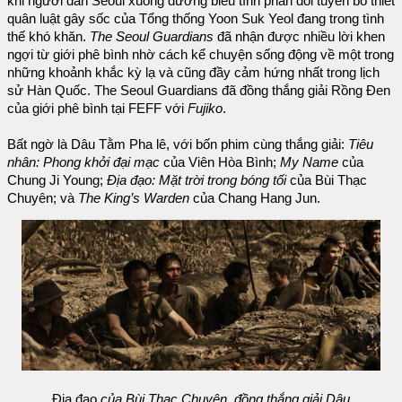
khi người dân Seoul xuống đường biểu tình phản đối tuyên bố thiết
quân luật gây sốc của Tổng thống Yoon Suk Yeol đang trong tình
thế khó khăn.
The Seoul Guardians
đã nhận được nhiều lời khen
ngợi từ giới phê bình nhờ cách kể chuyện sống động về một trong
những khoảnh khắc kỳ lạ và cũng đầy cảm hứng nhất trong lịch
sử Hàn Quốc. The Seoul Guardians đã đồng thắng giải Rồng Đen
của giới phê bình tại FEFF với
Fujiko
.
Bất ngờ là Dâu Tằm Pha lê, với bốn phim cùng thắng giải:
Tiêu
nhân: Phong khởi đại mạc
của Viên Hòa Bình;
My Name
của
Chung Ji Young;
Địa đạo: Mặt trời trong bóng tối
của Bùi Thạc
Chuyên; và
The King’s Warden
của Chang Hang Jun.
Địa đạo
của Bùi Thạc Chuyên, đồng thắng giải Dâu