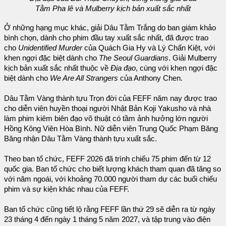
Tằm Pha lê và Mulberry kịch bản xuất sắc nhất
Ở những hạng mục khác, giải Dâu Tằm Trắng do ban giám khảo
bình chọn, dành cho phim đầu tay xuất sắc nhất, đã được trao
cho
Unidentified Murder
của Quách Gia Hy và Lý Chấn Kiệt, với
khen ngợi đặc biệt dành cho
The Seoul Guardians
. Giải Mulberry
kịch bản xuất sắc nhất thuộc về
Địa đạo
, cùng với khen ngợi đặc
biệt dành cho
We Are All Strangers
của Anthony Chen.
Dâu Tằm Vàng thành tựu Trọn đời của FEFF năm nay được trao
cho diễn viên huyền thoại người Nhật Bản Koji Yakusho và nhà
làm phim kiêm biên đạo võ thuật có tầm ảnh hưởng lớn người
Hồng Kông Viên Hòa Bình. Nữ diễn viên Trung Quốc Phạm Băng
Băng nhận Dâu Tằm Vàng thành tựu xuất sắc.
Theo ban tổ chức, FEFF 2026 đã trình chiếu 75 phim đến từ 12
quốc gia. Ban tổ chức cho biết lượng khách tham quan đã tăng so
với năm ngoái, với khoảng 70.000 người tham dự các buổi chiếu
phim và sự kiện khác nhau của FEFF.
Ban tổ chức cũng tiết lộ rằng FEFF lần thứ 29 sẽ diễn ra từ ngày
23 tháng 4 đến ngày 1 tháng 5 năm 2027, và tập trung vào điện