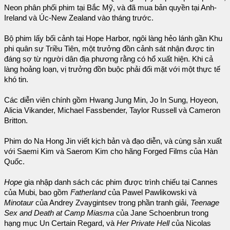
Neon phân phối phim tại Bắc Mỹ, và đã mua bản quyền tại Anh-
Ireland và Úc-New Zealand vào tháng trước.
Bộ phim lấy bối cảnh tại Hope Harbor, ngôi làng hẻo lánh gần Khu
phi quân sự Triều Tiên, một trưởng đồn cảnh sát nhận được tin
đáng sợ từ người dân địa phương rằng có hổ xuất hiện. Khi cả
làng hoảng loạn, vị trưởng đồn buộc phải đối mặt với một thực tế
khó tin.
Các diễn viên chính gồm Hwang Jung Min, Jo In Sung, Hoyeon,
Alicia Vikander, Michael Fassbender, Taylor Russell và Cameron
Britton.
Phim do Na Hong Jin viết kịch bản và đạo diễn, và cùng sản xuất
với Saemi Kim và Saerom Kim cho hãng Forged Films của Hàn
Quốc.
Hope
gia nhập danh sách các phim được trình chiếu tại Cannes
của Mubi, bao gồm
Fatherland
của Pawel Pawlikowski và
Minotaur
của Andrey Zvaygintsev trong phần tranh giải,
Teenage
Sex and Death at Camp Miasma
của Jane Schoenbrun trong
hạng mục Un Certain Regard, và
Her Private Hell
của Nicolas