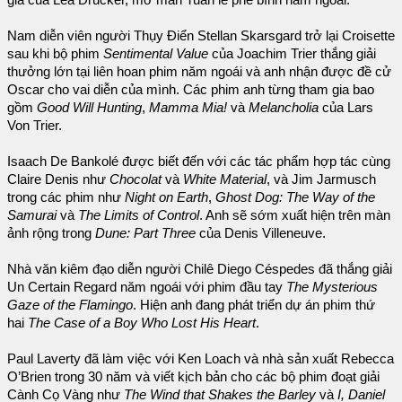
Nam diễn viên người Thụy Điển Stellan Skarsgard trở lại Croisette
sau khi bộ phim
Sentimental Value
của Joachim Trier thắng giải
thưởng lớn tại liên hoan phim năm ngoái và anh nhận được đề cử
Oscar cho vai diễn của mình. Các phim anh từng tham gia bao
gồm
Good Will Hunting
,
Mamma Mia!
và
Melancholia
của Lars
Von Trier.
Isaach De Bankolé được biết đến với các tác phẩm hợp tác cùng
Claire Denis như
Chocolat
và
White Material
, và Jim Jarmusch
trong các phim như
Night on Earth
,
Ghost Dog: The Way of the
Samurai
và
The Limits of Control
. Anh sẽ sớm xuất hiện trên màn
ảnh rộng trong
Dune: Part Three
của Denis Villeneuve.
Nhà văn kiêm đạo diễn người Chilê Diego Céspedes đã thắng giải
Un Certain Regard năm ngoái với phim đầu tay
The Mysterious
Gaze of the Flamingo
. Hiện anh đang phát triển dự án phim thứ
hai
The Case of a Boy Who Lost His Heart
.
Paul Laverty đã làm việc với Ken Loach và nhà sản xuất Rebecca
O’Brien trong 30 năm và viết kịch bản cho các bộ phim đoạt giải
Cành Cọ Vàng như
The Wind that Shakes the Barley
và
I, Daniel