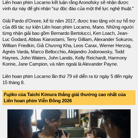
Liên hoan phim Locarno kết luận rằng Aronofsky sẽ nhận được
vinh dự này để ghi nhận “sự độc đáo của một thế lực nghệ thuật.”
Giải Pardo d’Onore, kể từ năm 2017, được trao tặng với sự hỗ trợ
của đối tác sự kiện Liên hoan phim Locarno, Mano. Những người
từng nhận giải bao gồm Bernardo Bertolucci, Ken Loach, Jean-
Luc Godard, Abbas Kiarostami, Terry Gilliam, Alexander Sokurov,
William Friedkin, Giả Chương Kha, Leos Carax, Werner Herzog,
Agnès Varda, Marco Bellocchio, Alejandro Jodorowsky, Todd
Haynes, John Waters, John Landis, Kelly Reichardt, Harmony
Korine, Jane Campion, và năm ngoái là Alexander Payne.
Liên hoan phim Locarno lần thứ 79 sẽ diễn ra từ ngày 5 đến ngày
15 tháng 8.
Fujiko
của Taichi Kimura thắng giải thưởng cao nhất của
Liên hoan phim Viễn Đông 2026