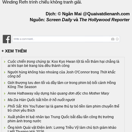
Winding Refn trình chiếu không tranh giải.
Dịch: © Ngân Mai @Quaivatdienanh.com
Nguồn:
Screen Daily
và
The Hollywood Reporter
+ XEM THÊM
Cuộc chiến trong chúng ta
: Koo Kyo Hwan lột tả nỗi thảm hại chẳng là
ai khi bạn bè trang lứa đều thành công
Người hùng không hào nhoáng của Josh O'Connor trong
Thời khắc
công bố
Giới thượng lưu đen tối và đầy tâm cơ trong phim bộ bối cảnh Hồng
Kông
The Season
Anne Hathaway xây dựng
hào quang đơn độc
cho
Mother Mary
Ma Da Hàn Quốc
bắt hồn ở
hồ nuốt người
Phổi Sắt
: Khi YouTuber lại là game thủ tự bỏ tiền làm phim chuyển thể
trò chơi yêu thích
Xuất phẩm trí tuệ nhân tạo Trung Quốc bắt đầu tấn công thị trường
phim ảnh trong nước
Ống kính Quái vật Điện ảnh: Lương Triều Vỹ làm chủ tịch giám khảo
LHP Thượng Hải 2026