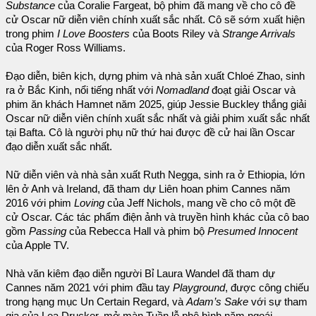
Substance
của Coralie Fargeat, bộ phim đã mang về cho cô đề
cử Oscar nữ diễn viên chính xuất sắc nhất. Cô sẽ sớm xuất hiện
trong phim
I Love Boosters
của Boots Riley và
Strange Arrivals
của Roger Ross Williams.
Đạo diễn, biên kịch, dựng phim và nhà sản xuất Chloé Zhao, sinh
ra ở Bắc Kinh, nổi tiếng nhất với
Nomadland
đoạt giải Oscar và
phim ăn khách Hamnet năm 2025, giúp Jessie Buckley thắng giải
Oscar nữ diễn viên chính xuất sắc nhất và giải phim xuất sắc nhất
tại Bafta. Cô là người phụ nữ thứ hai được đề cử hai lần Oscar
đạo diễn xuất sắc nhất.
Nữ diễn viên và nhà sản xuất Ruth Negga, sinh ra ở Ethiopia, lớn
lên ở Anh và Ireland, đã tham dự Liên hoan phim Cannes năm
2016 với phim
Loving
của Jeff Nichols, mang về cho cô một đề
cử Oscar. Các tác phẩm điện ảnh và truyền hình khác của cô bao
gồm
Passing
của Rebecca Hall và phim bộ
Presumed Innocent
của Apple TV.
Nhà văn kiêm đạo diễn người Bỉ Laura Wandel đã tham dự
Cannes năm 2021 với phim đầu tay
Playground
, được công chiếu
trong hạng mục Un Certain Regard, và
Adam’s Sake
với sự tham
gia của Lea Drucker, mở màn Tuần lễ phê bình năm ngoái.