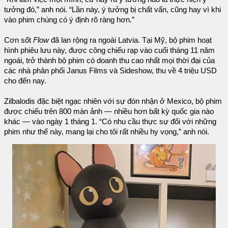
tưởng đó,” anh nói. “Lần này, ý tưởng bị chất vấn, cũng hay vì khi
vào phim chúng có ý định rõ ràng hơn.”
Cơn sốt
Flow
đã lan rộng ra ngoài Latvia. Tại Mỹ, bộ phim hoạt
hình phiêu lưu này, được công chiếu rạp vào cuối tháng 11 năm
ngoái, trở thành bộ phim có doanh thu cao nhất mọi thời đại của
các nhà phân phối Janus Films và Sideshow, thu về 4 triệu USD
cho đến nay.
Zilbalodis đặc biệt ngạc nhiên với sự đón nhận ở Mexico, bộ phim
được chiếu trên 800 màn ảnh — nhiều hơn bất kỳ quốc gia nào
khác — vào ngày 1 tháng 1. “Có nhu cầu thực sự đối với những
phim như thế này, mang lại cho tôi rất nhiều hy vọng,” anh nói.