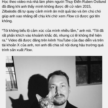
Học theo video mà nhà làm phim người Thụy Điển Ruben Ostlund
đã đăng khi anh thấy mình không được đề cử năm 2015,
Zilbalodis đã tự quay cảnh mình ăn một quả táo và ôm chú chó
giúp anh xao nhãng dễ chịu khi chờ xem
Flow
có được gọi tên
không.
“Tôi không biểu lộ cảm xúc của mình nhiều lắm,” anh nói. “Tôi đã
rất phấn khích vào khoảnh khắc đó, nhưng có lẽ không thể hiện
ra.” Video đã được đăng trên kênh YouTube của đạo diễn và trên
tài khoản X của anh, nơi anh đã chia sẻ nội dung hậu trường quá
trình sản xuất
Flow
.