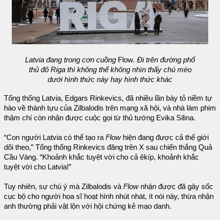
Latvia đang trong cơn cuồng
Flow
. Đi trên đường phố
thủ đô Riga thì không thể không nhìn thấy chú mèo
dưới hình thức này hay hình thức khác
Tổng thống Latvia, Edgars Rinkevics, đã nhiều lần bày tỏ niềm tự
hào về thành tựu của Zilbalodis trên mạng xã hội, và nhà làm phim
thậm chí còn nhận được cuộc gọi từ thủ tướng Evika Silina.
“Con người Latvia có thể tạo ra
Flow
hiện đang được cả thế giới
dõi theo,” Tổng thống Rinkevics đăng trên X sau chiến thắng Quả
Cầu Vàng. “Khoảnh khắc tuyệt vời cho cả êkíp, khoảnh khắc
tuyệt vời cho Latvia!”
Tuy nhiên, sự chú ý mà Zilbalodis và
Flow
nhận được đã gây sốc
cục bộ cho người họa sĩ hoạt hình nhút nhát, ít nói này, thừa nhận
anh thường phải vật lộn với hội chứng kẻ mạo danh.