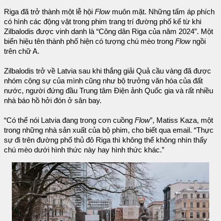
Riga đã trở thành một lễ hội
Flow
muôn mặt. Những tấm áp phích
có hình các động vật trong phim trang trí đường phố kể từ khi
Zilbalodis được vinh danh là “Công dân Riga của năm 2024”. Một
biển hiệu tên thành phố hiện có tượng chú mèo trong
Flow
ngồi
trên chữ A.
Zilbalodis trở về Latvia sau khi thắng giải Quả cầu vàng đã được
nhóm cộng sự của mình cũng như bộ trưởng văn hóa của đất
nước, người đứng đầu Trung tâm Điện ảnh Quốc gia và rất nhiều
nhà báo hồ hởi đón ở sân bay.
“Có thể nói Latvia đang trong cơn cuồng
Flow
”, Matiss Kaza, một
trong những nhà sản xuất của bộ phim, cho biết qua email. “Thực
sự đi trên đường phố thủ đô Riga thì không thể không nhìn thấy
chú mèo dưới hình thức này hay hình thức khác.”