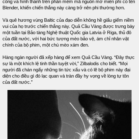
công và hình thành trên phần mềm mã nguồn mở miễn phí có tên
Blender, khiến chiến thắng này càng trở nên phi thường hơn.
Và quê hương vùng Baltic của đạo diễn không hề giấu giếm niềm
vui của họ trước chiến thắng này. Quả Cầu Vàng được trưng bày
một tuần tại Bảo tàng Nghệ thuật Quốc gia Latvia ở Riga, thủ đô
của đất nước, với hai bức tượng mèo bảo vệ, ám chỉ nhân vật
chính của bộ phim, một chú mèo xám đen.
Hàng ngàn người đã xếp hàng để xem Quả Cầu Vàng. “Đây thực
sự là một khích lệ tinh thần tuyệt vời,” Zilbalodis cho biết. “Mọi
người đã chán ngấy những tin tức xấu và có lẽ bộ phim này đại
diện cho điều gì đó lạc quan và tràn đầy hy vọng về lòng tự tôn
của đất nước.”