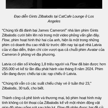
Đạo diễn Gints Zilbalodis tại CatCafe Lounge ở Los
Angeles
“Chúng tôi đã đánh bại James Cameron!” nhà làm phim Gints
Zilbalodis cười bẽn lẽn nói trong một video phỏng vấn gần đây.
Flow
, phim hoạt hình thứ hai của anh, hiện là một trong những
phim có doanh thu cao nhất từ trước đến nay tại quê nhà Latvia
của vị đạo diễn, thậm chí còn vượt qua cả chuỗi phim
Avatar
của
Cameron ở phòng vé địa phương.
Latvia có dân số khoảng 1,8 triệu người và
Flow
đã bán được hơn
255.000 vé kể từ lần đầu phát hành vào tháng 8 năm 2024. Phim
vẫn đang được chiếu tại các rạp chiếu ở Latvia.
“Chúng tôi vẫn có các suất chiếu cháy vé ở tuần thứ 23,”
Zilbalodis, 30 tuổi, cho biết.
Thành công cả phê bình và thương mại, bộ phim hoạt hình máy
tính không có lời thoại của Zilbalodis kể về một nhóm động vật
giúp đỡ nhau sống sót sau trận lụt.
Flow
đã nhận được hai đề cử