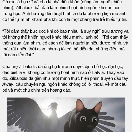
Có mẹ là họa sĩ và cha là nhà điêu khắc (cũng làm nghề chiếu
phim), Zilbalodis bắt đầu làm phim hoạt hình ngắn khi còn học
trung học. Anh hướng đến hoạt hình vì đó là phương tiện mà anh
có thể tự mình khám phá khi còn là một chàng trai trẻ thiếu tự tin.
“Tôi cảm thấy bực dọc khi có bao nhiêu là suy nghĩ trừu tượng và
tôi không thể khiến người khác hiểu mình,” anh nói. “Tôi cảm thấy
thông qua làm phim, có cách để làm người ta hiểu được mình, và
mất rất nhiều thời gian, nhưng tôi có thể diễn đạt những điều mà
tôi cần diễn đạt.”
Cha mẹ Zilbalodis đã ủng hộ khi anh quyết định bỏ học đại học,
đặc biệt là vì không có trường hoạt hình nào ở Latvia. Thay vào
đó, Zilbalodis đã gần như một mình thực hiện phim truyện đầu tay
Away
, câu chuyện ngụ ngôn khác không có lời thoại, về một cậu
bé và một chú chim trên hoang đảo.