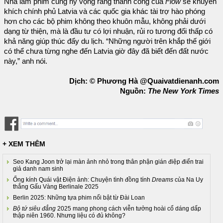
Nhà làm phim cũng hy vọng rằng thành công của
Flow
sẽ khuyến
khích chính phủ Latvia và các quốc gia khác tài trợ hào phóng
hơn cho các bộ phim không theo khuôn mẫu, không phải dưới
dạng từ thiện, mà là đầu tư có lợi nhuận, rủi ro tương đối thấp có
khả năng giúp thúc đẩy du lịch. “Những người trên khắp thế giới
có thể chưa từng nghe đến Latvia giờ đây đã biết đến đất nước
này,” anh nói.
Dịch: © Phương Hà @Quaivatdienanh.com
Nguồn:
The New York Times
+ XEM THÊM
Seo Kang Joon trở lại màn ảnh nhỏ trong thân phận gián điệp điển trai
giả danh nam sinh
Ống kính Quái vật Điện ảnh: Chuyện tình đồng tính
Dreams
của Na Uy
thắng Gấu Vàng Berlinale 2025
Berlin 2025: Những tựa phim nổi bật từ Đài Loan
Bộ tứ siêu đẳng
2025 mang phong cách viễn tưởng hoài cổ dáng dấp
thập niên 1960. Nhưng liệu có đủ không?