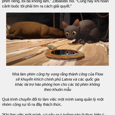
phim riêng, tôi đã không làm,” Zilbalodis nói. “Cũng hay khi hoàn
cảnh buộc tôi phải tìm ra cách giải quyết.”
Nhà làm phim cũng hy vọng rằng thành công của
Flow
sẽ khuyến khích chính phủ Latvia và các quốc gia
khác tài trợ hào phóng hơn cho các bộ phim không
theo khuôn mẫu
Quá trình chuyển đổi từ làm việc một mình sang quản lý một
nhóm cộng sự tỏ ra đầy thách thức.
“Khi làm việc một mình, cứ nảy ra ý tưởng nào là thực hiện ý