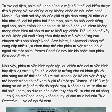
Trước đại dịch, phim siêu anh hùng là một số ít thể loại kiếm được
tiền ở phòng vé, và chúng cũng không chắc ăn nếu nằm ngoài
Marvel. Sự sinh sôi nảy nở của giải trí gia đình trong 20 năm qua
hầu như đã loại bỏ phim hài lãng mạn, phim ăn nhờ danh tiếng
ngôi sao, phim chính kịch cho người lớn và các khái niệm không
mang nhãn hiệu tài sản trí tuệ ra khỏi rạp chiếu. Điều gì có thể xảy
ra nếu khán giả cuối cùng cảm thấy mệt mỏi với những câu
chuyện siêu anh hùng? Ngoài
Star Wars
, Hollywood không thể
cung cấp nhiều lựa chọn thay thế cho phim truyện tranh, có lẽ
ngoại trừ một phim
James Bond
lúc này lúc kia hoặc một phim
Fast and Furious
.
Như vậy, phim truyền hình ngắn tập, dù chiếu trên đài truyền hình
hay dịch vụ trực tuyến, sẽ là cách lý tưởng cho cả khán giả và
nhà sáng tạo để thử các nỗ lực mới trong việc kể chuyện ở quy
mô hoành tráng có thể xem ở giá rẻ (một gói Disney+ 6 USD một
tháng so với một đêm đắt đỏ ngoài rạp). Không chịu mức đầu tư
dài nhiều năm, nó đưa ra các điểm truy cập tối ưu cho cả tài năng
— có lý do McConaughey không quay lại vào mùa hai của
True
Detective
— và cả người xem.