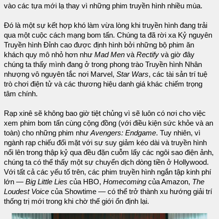
vào các tựa mới lạ thay vì những phim truyền hình nhiều mùa.
Đó là một sự kết hợp khó làm vừa lòng khi truyền hình đang trải
qua một cuộc cách mạng bom tấn. Chúng ta đã rời xa Kỷ nguyên
Truyền hình Đỉnh cao được định hình bởi những bộ phim ăn
khách quy mô nhỏ hơn như
Mad Men
và
Rectify
và giờ đây
chúng ta thấy mình đang ở trong phong trào Truyền hình Nhân
nhượng vô nguyên tắc nơi Marvel,
Star Wars
, các tài sản trí tuệ
trò chơi điện tử và các thương hiệu danh giá khác chiếm trọng
tâm chính.
Rạp xinê sẽ không bao giờ tiệt chủng vì sẽ luôn có nơi cho việc
xem phim bom tấn cùng cộng đồng (với điều kiện sức khỏe và an
toàn) cho những phim như
Avengers: Endgame
. Tuy nhiên, vì
ngành rạp chiếu đối mặt với sự suy giảm kéo dài và truyền hình
nổi lên trong thập kỷ qua đều đặn cuỗm lấy các ngôi sao điện ảnh,
chúng ta có thể thấy một sự chuyển dịch dòng tiền ở Hollywood.
Với tất cả các yếu tố trên, các phim truyền hình ngắn tập kinh phí
lớn —
Big Little Lies
của HBO,
Homecoming
của Amazon,
The
Loudest Voice
của Showtime — có thể trở thành xu hướng giải trí
thống trị mới trong khi chờ thế giới ổn định lại.