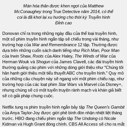
Màn hóa thân được khen ngợi của Matthew
McConaughey trong
True Detective
năm 2014, có thể
coi là đã khơi lại xu hướng cho thời kỳ Truyền hình
Đỉnh cao
Donovan chỉ ra trong những ngày đầu của thể loại truyền hình,
một số phim truyền hình ngắn tập sẽ chiếu trong vài tháng, như
trường họp của
War and Remembrance
12 tập. Thường được
dựa trên những cuốn sách danh tiếng như
Rich Man, Poor Man
của Irwin Shaw,
Roots
của Alex Haley,
The Winds of War
của
Herman Wouk và
Shogun
của James Clavell, các đài truyền hình
thường quảng cáo phim với những dòng giới thiệu như “Chúng tôi
hân hạnh giới thiệu một tiểu thuyết ABC cho truyền hình.” Quy mô
của những câu chuyện này sẽ ngang với một phim chiếu rạp, như
trường hợp của các loạt phim
Star Wars
và Marvel của Disney+,
nhưng chúng sẽ có một tuyến truyện rành mạch và khán giả biết
sẽ có giải pháp chung cuộc.
Netflix tung ra phim truyền hình ngắn bảy tập
The Queen’s Gambit
của Anya Taylor-Joy được giới phê bình đón nhận nhiệt liệt tháng
trước. HBO đang chiếu phim ngắn tập
The Undoing
có Nicole
Kidman và Hugh Grant đóng chính. CBS All Access sẽ cho ra mắt