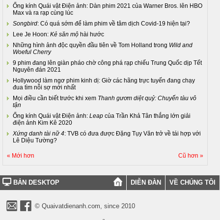
Ống kính Quái vật Điện ảnh: Dàn phim 2021 của Warner Bros. lên HBO
Max và ra rạp cùng lúc
Songbird
: Có quá sớm để làm phim về tâm dịch Covid-19 hiện tại?
Lee Je Hoon:
Kẻ săn mộ
hài hước
Những hình ảnh độc quyền đầu tiên về Tom Holland trong
Wild and
Woeful Cherry
9 phim đang lên giàn pháo chờ công phá rạp chiếu Trung Quốc dịp Tết
Nguyên đán 2021
Hollywood làm ngơ phim kinh dị: Giờ các hãng trực tuyến đang chạy
đua tìm nỗi sợ mới nhất
Mọi điều cần biết trước khi xem
Thanh gươm diệt quỷ: Chuyến tàu vô
tận
Ống kính Quái vật Điện ảnh:
Leap
của Trần Khả Tân thắng lớn giải
điện ảnh Kim Kê 2020
Xứng danh tài nữ 4
: TVB có đưa được Đặng Tụy Văn trở về tái hợp với
Lê Diệu Tường?
« Mới hơn
Cũ hơn »
BẢN DESKTOP
DIỄN ĐÀN
VỀ CHÚNG TÔI
© Quaivatdienanh.com, since 2010