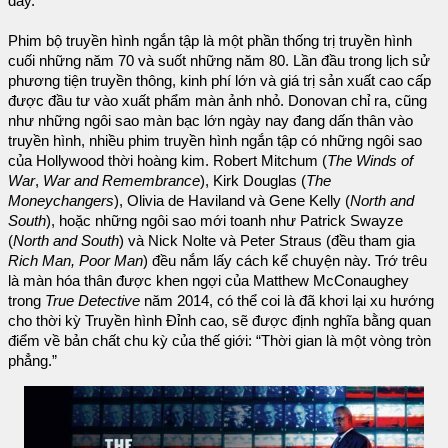
đây.”
Phim bộ truyền hình ngắn tập là một phần thống trị truyền hình
cuối những năm 70 và suốt những năm 80. Lần đầu trong lịch sử
phương tiện truyền thông, kinh phí lớn và giá trị sản xuất cao cấp
được đầu tư vào xuất phẩm màn ảnh nhỏ. Donovan chỉ ra, cũng
như những ngôi sao màn bạc lớn ngày nay đang dấn thân vào
truyền hình, nhiều phim truyền hình ngắn tập có những ngôi sao
của Hollywood thời hoàng kim. Robert Mitchum (
The Winds of
War
,
War and Remembrance
), Kirk Douglas (
The
Moneychangers
), Olivia de Haviland và Gene Kelly (
North and
South
), hoặc những ngôi sao mới toanh như Patrick Swayze
(
North and South
) và Nick Nolte và Peter Straus (đều tham gia
Rich Man, Poor Man
) đều nắm lấy cách kể chuyện này. Trớ trêu
là màn hóa thân được khen ngợi của Matthew McConaughey
trong
True Detective
năm 2014, có thể coi là đã khơi lại xu hướng
cho thời kỳ Truyền hình Đỉnh cao, sẽ được định nghĩa bằng quan
điểm về bản chất chu kỳ của thế giới: “Thời gian là một vòng tròn
phẳng.”