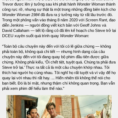
Trevor được lên ý tưởng sau khi phát hành
Wonder Woman
thành
công rực rỡ, nhưng sự thật là một trong những đồng biên kịch cho
Wonder Woman 1984
đã đưa ra ý tưởng này từ rất lâu trước đó.
Trong một phỏng vấn vào tháng 8 năm 2020 với
Screen Rant
, đạo
diễn Jenkins — người đồng viết kịch bản với Geoff Johns và
David Callaham — tiết lộ rằng cô đã lên kế hoạch cho Steve trở lại
DCEU xuyên suốt quá trình quay
Wonder Woman
:
“Toàn bộ câu chuyện này đến với tôi có lẽ giữa chừng — không
phải toàn bộ, không quá chi tiết — nhưng hình dạng của câu
chuyện này đến với tôi đang quay bộ phim đầu tiên được giữa
chừng. Không phải kiểu, ‘Ôi chết tiệt, tuyệt quá. Chúng ta phải đưa
Steve trở lại.’ Thực ra tất cả là một câu chuyện khớp nhau. Tôi
thích hai người họ cùng nhau. Tôi nghĩ họ rất tuyệt và vì vậy để họ
quay lại với nhau thì rất hay. ... Hiển nhiên tôi không thể nói cho
bạn biết. Đó là bí mật, nhưng thậm chí không quan trọng. Bạn vẫn
phải xem phim để hiểu làm thế nào.”