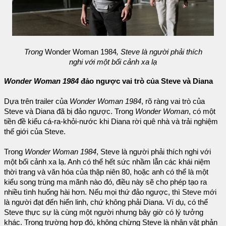
Trong
Wonder Woman 1984
, Steve là người phải thích
nghi với một bối cảnh xa lạ
Wonder Woman 1984
đảo ngược vai trò của Steve và Diana
Dựa trên trailer của
Wonder Woman 1984
, rõ ràng vai trò của
Steve và Diana đã bị đảo ngược. Trong
Wonder Woman
, có một
tiền đề kiểu cá-ra-khỏi-nước khi Diana rời quê nhà và trải nghiệm
thế giới của Steve.
Trong
Wonder Woman 1984
, Steve là người phải thích nghi với
một bối cảnh xa lạ. Anh có thể hết sức nhầm lẫn các khái niệm
thời trang và văn hóa của thập niên 80, hoặc anh có thể là một
kiểu song trùng ma mãnh nào đó, điều này sẽ cho phép tạo ra
nhiều tình huống hài hơn. Nếu mọi thứ đảo ngược, thì Steve mới
là người đạt đến hiển linh, chứ không phải Diana. Ví dụ, có thể
Steve thực sự là cùng một người nhưng bây giờ có lý tưởng
khác. Trong trường hợp đó, không chừng Steve là nhân vật phản