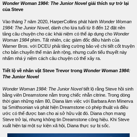
Wonder Woman 1984: The Junior Novel
giải thích sự trở lại
của Steve
Vào tháng 7 năm 2020, HarperCollins phát hành
Wonder Woman
1984: The Junior Novel
, dành cho lứa tuổi từ 8 đến 12 đặt nền
tảng câu chuyện cho các khái niệm có thể áp dụng cho
Wonder
Woman 1984
phim. Tất nhiên, các giám đốc điều hành của
Warner Bros. với DCEU phải tăng cường bảo vệ chi tiết cốt truyện
cho bản chuyển thể màn ảnh rộng, nhưng cuốn tiểu thuyết này
nhấm nhá ý niệm cách câu chuyện có thể xảy ra.
Tiết lộ về nhân vật Steve Trevor trong
Wonder Woman 1984:
The Junior Novel
Wonder Woman 1984: The Junior Novel
tiết lộ rằng Steve hồi sinh
bằng viên Dreamstone nằm trong chiếc nhẫn citrine. Trong dòng
thời gian những năm 80, Diana làm việc với Barbara Ann Minerva
tại Smithsonian và phát hiện Dreamstone có phép thuật và điều
ước có thể được ban cho ai sở hữu vật đó. Diana chọn mang
Steve trở lại, nhưng không tin Dreamstone công hiệu. Khi Steve
xuất hiện tại một sự kiện xã hội, Diana thực sự bị sốc.