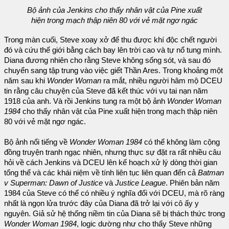
Bộ ảnh của Jenkins cho thấy nhân vật của Pine xuất
hiện trong mạch thập niên 80 với vẻ mặt ngơ ngác
Trong màn cuối, Steve xoay xở để thu được khí độc chết người
đó và cứu thế giới bằng cách bay lên trời cao và tự nổ tung mình.
Diana đương nhiên cho rằng Steve không sống sót, và sau đó
chuyển sang tập trung vào việc giết Thần Ares. Trong khoảng một
năm sau khi
Wonder Woman
ra mắt, nhiều người hâm mộ DCEU
tin rằng câu chuyện của Steve đã kết thúc với vụ tai nạn năm
1918 của anh. Và rồi Jenkins tung ra một bộ ảnh
Wonder Woman
1984
cho thấy nhân vật của Pine xuất hiện trong mạch thập niên
80 với vẻ mặt ngơ ngác.
Bộ ảnh nổi tiếng về
Wonder Woman 1984
có thể không làm cộng
đồng truyện tranh ngạc nhiên, nhưng thực sự đặt ra rất nhiều câu
hỏi về cách Jenkins và DCEU lên kế hoạch xử lý dòng thời gian
tổng thể và các khái niệm về tính liên tục liên quan đến cả
Batman
v Superman: Dawn of Justice
và
Justice League
. Phiên bản năm
1984 của Steve có thể có nhiều ý nghĩa đối với DCEU, mà rõ ràng
nhất là ngọn lửa trước đây của Diana đã trở lại với cô ấy y
nguyên. Giả sử hệ thống niềm tin của Diana sẽ bị thách thức trong
Wonder Woman 1984
, logic dường như cho thấy Steve những