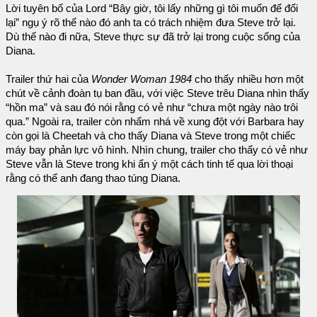
Lời tuyên bố của Lord “Bây giờ, tôi lấy những gì tôi muốn để đổi
lại” ngụ ý rõ thế nào đó anh ta có trách nhiệm đưa Steve trở lại.
Dù thế nào đi nữa, Steve thực sự đã trở lại trong cuộc sống của
Diana.
Trailer thứ hai của
Wonder Woman 1984
cho thấy nhiều hơn một
chút về cảnh đoàn tụ ban đầu, với việc Steve trêu Diana nhìn thấy
“hồn ma” và sau đó nói rằng có vẻ như “chưa một ngày nào trôi
qua.” Ngoài ra, trailer còn nhấm nhá về xung đột với Barbara hay
còn gọi là Cheetah và cho thấy Diana và Steve trong một chiếc
máy bay phản lực vô hình. Nhìn chung, trailer cho thấy có vẻ như
Steve vẫn là Steve trong khi ẩn ý một cách tinh tế qua lời thoại
rằng có thể anh đang thao túng Diana.