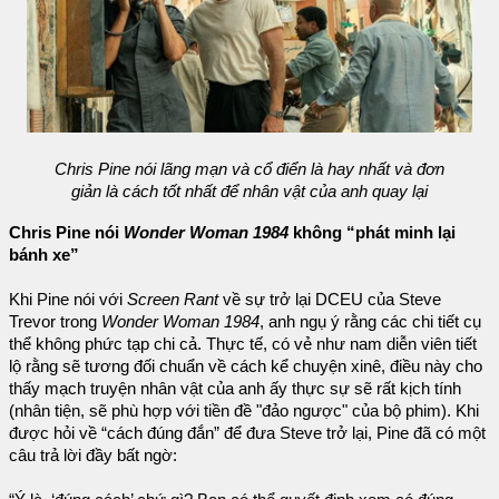
Chris Pine nói lãng mạn và cổ điển là hay nhất và đơn
giản là cách tốt nhất để nhân vật của anh quay lại
Chris Pine nói
Wonder Woman 1984
không “phát minh lại
bánh xe”
Khi Pine nói với
Screen Rant
về sự trở lại DCEU của Steve
Trevor trong
Wonder Woman 1984
, anh ngụ ý rằng các chi tiết cụ
thể không phức tạp chi cả. Thực tế, có vẻ như nam diễn viên tiết
lộ rằng sẽ tương đối chuẩn về cách kể chuyện xinê, điều này cho
thấy mạch truyện nhân vật của anh ấy thực sự sẽ rất kịch tính
(nhân tiện, sẽ phù hợp với tiền đề "đảo ngược" của bộ phim). Khi
được hỏi về “cách đúng đắn” để đưa Steve trở lại, Pine đã có một
câu trả lời đầy bất ngờ: