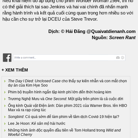
Nếu khái niệm đó áp dụng cho phim
Wonder Woman 1984
, thì nó
có thể giải thích tại sao Jenkins và hai vai chính đã nhấn mạnh
rằng hành trình và kết quả cuối cùng quan trọng hơn nhiều so với
hậu cần cho sự trở lại DCEU của Steve Trevor.
Dịch: © Hải Đăng @Quaivatdienanh.com
Nguồn:
Screen Rant
+ XEM THÊM
The Day I Died: Unclosed Case
cho thấy sự kiên nhẫn và con mắt chọn
dự án của Kim Hye Soo
Phim bộ truyền hình ngắn tập kinh phí lớn đến thời hoàng kim
Trương Nghệ Mưu và
One Second
: Một giây trên phim là cả cuộc đời
Ống kính Quái vật Điện ảnh: Dàn phim 2021 của Warner Bros. lên HBO
Max và ra rạp cùng lúc
Songbird
: Có quá sớm để làm phim về tâm dịch Covid-19 hiện tại?
Lee Je Hoon:
Kẻ săn mộ
hài hước
Những hình ảnh độc quyền đầu tiên về Tom Holland trong
Wild and
Woeful Cherry