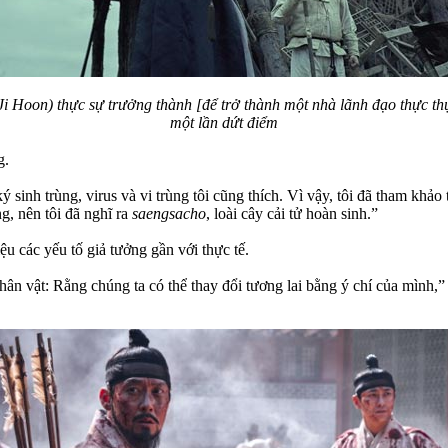
i Hoon) thực sự trưởng thành [để trở thành một nhà lãnh đạo thực thụ],
một lần dứt điểm
g.
 sinh trùng, virus và vi trùng tôi cũng thích. Vì vậy, tôi đã tham khảo 
ng, nên tôi đã nghĩ ra
saengsacho
, loài cây cải tử hoàn sinh.”
u các yếu tố giả tưởng gần với thực tế.
ân vật: Rằng chúng ta có thể thay đổi tương lai bằng ý chí của mình,” 