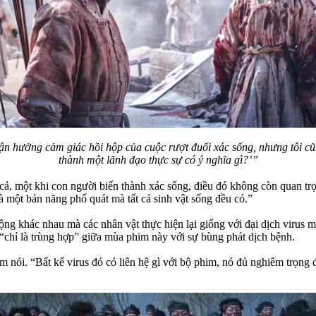
ận hưởng cảm giác hồi hộp của cuộc rượt đuổi xác sống, nhưng tôi cũng
thành một lãnh đạo thực sự có ý nghĩa gì?’”
 cả, một khi con người biến thành xác sống, điều đó không còn quan trọ
à một bản năng phổ quát mà tất cả sinh vật sống đều có.”
ng khác nhau mà các nhân vật thực hiện lại giống với đại dịch virus m
“chỉ là trùng hợp” giữa mùa phim này với sự bùng phát dịch bệnh.
im nói. “Bất kể virus đó có liên hệ gì với bộ phim, nó đủ nghiêm trọn