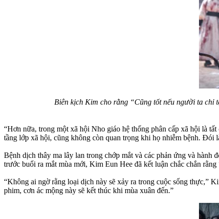
Biên kịch Kim cho rằng “Cũng tốt nếu người ta chỉ t
“Hơn nữa, trong một xã hội Nho giáo hệ thống phân cấp xã hội là tất
tầng lớp xã hội, cũng không còn quan trọng khi họ nhiễm bệnh. Đói l
Bệnh dịch thây ma lây lan trong chớp mắt và các phản ứng và hành độ
trước buổi ra mắt mùa mới, Kim Eun Hee đã kết luận chắc chắn rằng 
“Không ai ngờ rằng loại dịch này sẽ xảy ra trong cuộc sống thực,” K
phim, cơn ác mộng này sẽ kết thúc khi mùa xuân đến.”