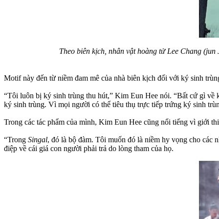
Theo biên kịch, nhân vật hoàng tử Lee Chang (jun J
Motif này đến từ niềm đam mê của nhà biên kịch đối với ký sinh trùn
“Tôi luôn bị ký sinh trùng thu hút,” Kim Eun Hee nói. “Bất cứ gì về ký
ký sinh trùng. Vì mọi người có thể tiêu thụ trực tiếp trứng ký sinh trù
Trong các tác phẩm của mình, Kim Eun Hee cũng nổi tiếng vì giới thiệ
“Trong
Singal
, đó là bộ đàm. Tôi muốn đó là niềm hy vọng cho các nh
điệp về cái giá con người phải trả do lòng tham của họ.