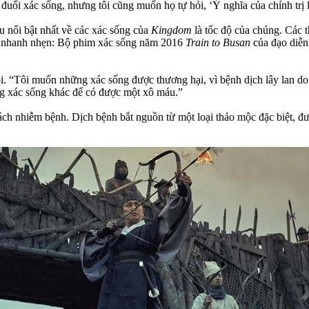
đuổi xác sống, nhưng tôi cũng muốn họ tự hỏi, ‘Ý nghĩa của chính trị l
u nổi bật nhất về các xác sống của
Kingdom
là tốc độ của chúng. Các 
sự nhanh nhẹn: Bộ phim xác sống năm 2016
Train to Busan
của đạo diễn
“Tôi muốn những xác sống được thương hại, vì bệnh dịch lây lan do ch
g xác sống khác để có được một xô máu.”
ách nhiễm bệnh. Dịch bệnh bắt nguồn từ một loại thảo mộc đặc biệt, đ