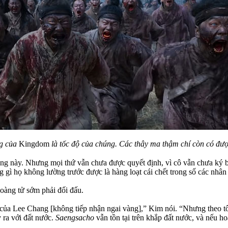
ng của
Kingdom
là tốc độ của chúng. Các thây ma thậm chí còn có đượ
ng này. Nhưng mọi thứ vẫn chưa được quyết định, vì cô vẫn chưa ký b
gì họ không lường trước được là hàng loạt cái chết trong số các nhân 
oàng tử sớm phải đối đấu.
 của Lee Chang [không tiếp nhận ngai vàng],” Kim nói. “Nhưng theo tô
 ra với đất nước.
Saengsacho
vẫn tồn tại trên khắp đất nước, và nếu h