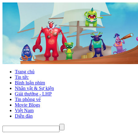
Trang chủ
Tin tức
Bình luận phim
Nhân vật & Sự kiện
Giải thưởng - LHP
Tin phòng vé
Movie Blogs
Việt Nam
Diễn đàn