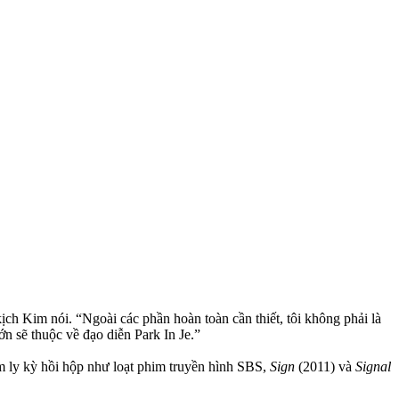
ịch Kim nói. “Ngoài các phần hoàn toàn cần thiết, tôi không phải là
n sẽ thuộc về đạo diễn Park In Je.”
m ly kỳ hồi hộp như loạt phim truyền hình SBS,
Sign
(2011) và
Signal