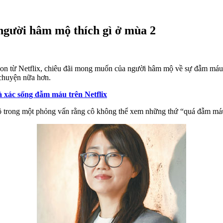
người hâm mộ thích gì ở mùa 2
seon từ Netflix, chiêu đãi mong muốn của người hâm mộ về sự đẫm máu 
 chuyện nữa hơn.
à xác sống đẫm máu trên Netflix
t lộ trong một phỏng vấn rằng cô không thể xem những thứ “quá đẫm má