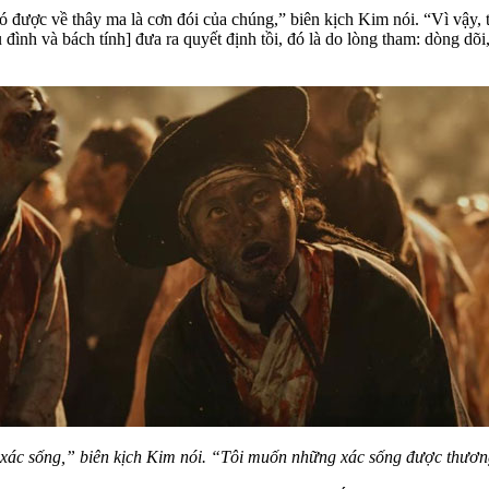
 được về thây ma là cơn đói của chúng,” biên kịch Kim nói. “Vì vậy, tôi
iều đình và bách tính] đưa ra quyết định tồi, đó là do lòng tham: dòng d
ác sống,” biên kịch Kim nói. “Tôi muốn những xác sống được thương h