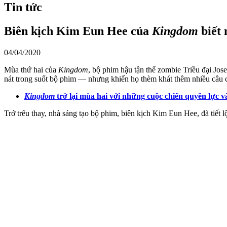
Tin tức
Biên kịch Kim Eun Hee của
Kingdom
biết 
04/04/2020
Mùa thứ hai của
Kingdom
, bộ phim hậu tận thế zombie Triều đại Jo
nát trong suốt bộ phim — nhưng khiến họ thèm khát thêm nhiều câu
Kingdom
trở lại mùa hai với những cuộc chiến quyền lực v
Trớ trêu thay, nhà sáng tạo bộ phim, biên kịch Kim Eun Hee, đã tiế