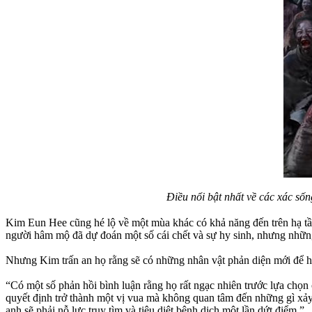
Điều nổi bật nhất về các xác số
Kim Eun Hee cũng hé lộ về một mùa khác có khả năng đến trên hạ tầ
người hâm mộ đã dự đoán một số cái chết và sự hy sinh, nhưng những 
Nhưng Kim trấn an họ rằng sẽ có những nhân vật phản diện mới để h
“Có một số phản hồi bình luận rằng họ rất ngạc nhiên trước lựa chọn
quyết định trở thành một vị vua mà không quan tâm đến những gì xảy
anh sẽ phải nỗ lực truy tìm và tiêu diệt bệnh dịch một lần dứt điểm.”