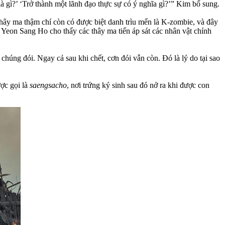
à gì?’ ‘Trở thành một lãnh đạo thực sự có ý nghĩa gì?’” Kim bổ sung.
thây ma thậm chí còn có được biệt danh trìu mến là K-zombie, và đây
 Yeon Sang Ho cho thấy các thây ma tiến áp sát các nhân vật chính
úng đói. Ngay cả sau khi chết, cơn đói vẫn còn. Đó là lý do tại sao
ược gọi là
saengsacho
, nơi trứng ký sinh sau đó nở ra khi được con