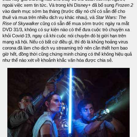
ngoài việc xem tin tức. Và trong khi Disney+ đã bổ sung
Frozen 2
vào danh mục sớm ba tháng (trước đây nó chỉ có sẵn để cho
thuê và mua trên nhiều dịch vụ khác nhau), và
Star Wars: The
Rise of Skywalker
cũng có sẵn để mua sớm trước ngày ra mắt
DVD 31/3, không có sự kiện nào có thể đưa cuộc trò chuyện xa
khỏi Covid-19, ngay cả khi cuộc nói chuyện đó bị giới hạn trên
mạng xã hội. Nếu có bất cứ điều gì, thì đó là khủng hoảng virus
corona đã làm cho dịch vụ streaming trở nên cần thiết hơn bao
giờ hết, đồng thời cũng chứng minh chúng có thể không hiệu quả
như thế nào xét về khoảnh khắc văn hóa được chia sẻ.