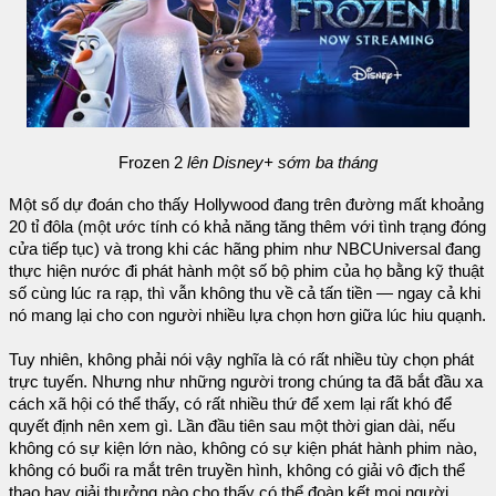
Frozen 2
lên Disney+ sớm ba tháng
Một số dự đoán cho thấy Hollywood đang trên đường mất khoảng
20 tỉ đôla (một ước tính có khả năng tăng thêm với tình trạng đóng
cửa tiếp tục) và trong khi các hãng phim như NBCUniversal đang
thực hiện nước đi phát hành một số bộ phim của họ bằng kỹ thuật
số cùng lúc ra rạp, thì vẫn không thu về cả tấn tiền — ngay cả khi
nó mang lại cho con người nhiều lựa chọn hơn giữa lúc hiu quạnh.
Tuy nhiên, không phải nói vậy nghĩa là có rất nhiều tùy chọn phát
trực tuyến. Nhưng như những người trong chúng ta đã bắt đầu xa
cách xã hội có thể thấy, có rất nhiều thứ để xem lại rất khó để
quyết định nên xem gì. Lần đầu tiên sau một thời gian dài, nếu
không có sự kiện lớn nào, không có sự kiện phát hành phim nào,
không có buổi ra mắt trên truyền hình, không có giải vô địch thể
thao hay giải thưởng nào cho thấy có thể đoàn kết mọi người,