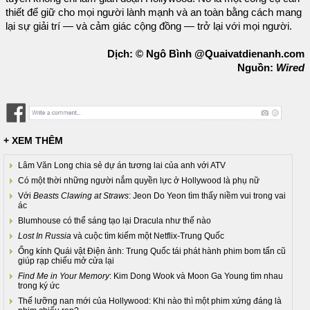
thiết để giữ cho mọi người lành mạnh và an toàn bằng cách mang
lại sự giải trí — và cảm giác cộng đồng — trở lại với mọi người.
Dịch: © Ngô Bình @Quaivatdienanh.com
Nguồn:
Wired
+ XEM THÊM
Lâm Văn Long chia sẻ dự án tương lai của anh với ATV
Có một thời những người nắm quyền lực ở Hollywood là phụ nữ
Với
Beasts Clawing at Straws
: Jeon Do Yeon tìm thấy niềm vui trong vai
ác
Blumhouse có thể sáng tạo lại Dracula như thế nào
Lost In Russia
và cuộc tìm kiếm một Netflix-Trung Quốc
Ống kính Quái vật Điện ảnh: Trung Quốc tái phát hành phim bom tấn cũ
giúp rạp chiếu mở cửa lại
Find Me in Your Memory
: Kim Dong Wook và Moon Ga Young tìm nhau
trong ký ức
Thế lưỡng nan mới của Hollywood: Khi nào thì một phim xứng đáng là