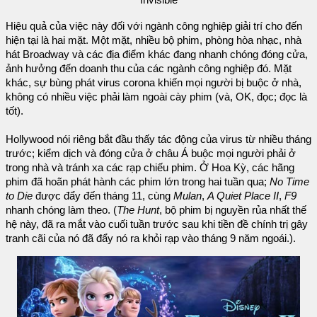
Hiệu quả của việc này đối với ngành công nghiệp giải trí cho đến
hiện tại là hai mặt. Một mặt, nhiều bộ phim, phòng hòa nhạc, nhà
hát Broadway và các địa điểm khác đang nhanh chóng đóng cửa,
ảnh hưởng đến doanh thu của các ngành công nghiệp đó. Mặt
khác, sự bùng phát virus corona khiến mọi người bị buộc ở nhà,
không có nhiều việc phải làm ngoài cày phim (và, OK, đọc; đọc là
tốt).
Hollywood nói riêng bắt đầu thấy tác động của virus từ nhiều tháng
trước; kiểm dịch và đóng cửa ở châu Á buộc mọi người phải ở
trong nhà và tránh xa các rạp chiếu phim. Ở Hoa Kỳ, các hãng
phim đã hoãn phát hành các phim lớn trong hai tuần qua;
No Time
to Die
được đẩy đến tháng 11, cùng
Mulan
,
A Quiet Place II
,
F9
nhanh chóng làm theo. (
The Hunt
, bộ phim bị nguyền rủa nhất thế
hệ này, đã ra mắt vào cuối tuần trước sau khi tiền đề chính trị gây
tranh cãi của nó đã đẩy nó ra khỏi rạp vào tháng 9 năm ngoái.).