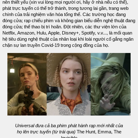
nên thiết yếu (xin vui lòng mọi người ơi, hãy ở nhà nếu có thể),
phát trực tuyến có thể trở thành, trong tương lai gần, trang web
chính của trải nghiệm văn hóa tổng thể. Các trường học đang
đóng cửa; rạp chiếu phim và không gian biểu diễn nghệ thuật đang
đóng cửa; thể thao bị trì hoãn. Đột nhiên, các thư viện lớn của
Netflix, Amazon, Hulu, Apple, Disney+, Spotify, v.v..., là mối quan
hệ tiêu dùng nghệ thuật của nhân loại khi loài người cố gắng ngăn
chặn sự lan truyền Covid-19 trong cộng đồng của họ.
Universal đưa cả ba phim phát hành rạp mới nhất của
họ lên trực tuyến (từ trái qua)
The Hunt, Emma, The
Invisible