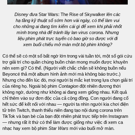
Disney đưa
Star Wars: The Rise of Skywalker
lên các
hạ tầng kỹ thuật số sớm hơn vài ngày, có thể làm vui
cho những ai đang tìm kiếm cái gì để xem khi phải nhốt
mình trong nhà để tránh lây lan virus corona. Nhưng
liệu phim phát trực tuyến có bao giờ so được với đi
xem buổi chiếu mở màn một bộ phim không?
Có thể sẽ có một số bất ngờ lớn trong vài tuần tới, một số gói cứu
trợ giải trí cho quần chúng buồn chán mong muốn được khuyên
nên xem gì? Có thể. (Người viết chắc chắn sẽ không buồn nếu
Beyoncé thả một album hình ảnh mới mà không báo trước.)
Nhưng cho đến lúc đó, mọi người bị mắc kẹt trong lựa chọn giải trí
của riêng họ. Ngoài bộ phim
Contagion
đột nhiên đương thời
không ngờ, dường như không ai đang xem giống nhau. Kết quả
chỉ thêm vào sự đơn độc của cả cộng đồng. Con người đang cố
hết sức để kết nối với nhau — người ta nhìn người kia chơi điện
tử trên Twitch, thanh thiếu niên đang tạo nội dung corona trên
TikTok và bạn bè của bạn đột nhiên phát trực tiếp trên Instagram
— nhưng rất ít thứ có thể làm được giống như việc đi xem ca
nhạc hay xem bộ phim
Star Wars
mới vào buổi mở màn.