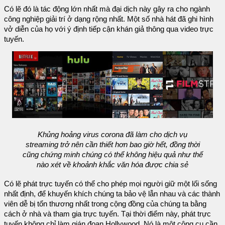
Có lẽ đó là tác động lớn nhất mà đại dịch này gây ra cho ngành
công nghiệp giải trí ở dạng rộng nhất. Một số nhà hát đã ghi hình
vở diễn của họ với ý định tiếp cận khán giả thông qua video trực
tuyến.
Khủng hoảng virus corona đã làm cho dịch vụ
streaming trở nên cần thiết hơn bao giờ hết, đồng thời
cũng chứng minh chúng có thể không hiệu quả như thế
nào xét về khoảnh khắc văn hóa được chia sẻ
Có lẽ phát trực tuyến có thể cho phép mọi người giữ một lối sống
nhất định, để khuyến khích chúng ta bảo vệ lẫn nhau và các thành
viên dễ bị tổn thương nhất trong cộng đồng của chúng ta bằng
cách ở nhà và tham gia trực tuyến. Tại thời điểm này, phát trực
tuyến không chỉ làm gián đoạn Hollywood. Nó là một công cụ cần