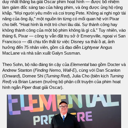
duy nhất thắng ba giải Oscar phim hoạt hình — được bổ nhiệm
làm giám đốc sáng tạo của hãng phim, và ông được ủng hộ rộng
khắp. “Mọi người yêu mến và coi trọng Pete. Không ai nghi ngờ tài
năng của ông ấy,” một nguồn tin từng có mối quan hệ với Pixar
cho biết. “Hoạt hình là một trò chơi lâu dài. Sự thành công hay
không thành công của một bộ phim không là gì cả.” Tuy nhiên, vào
tháng 6, Pixar — công ty vẫn đặt trụ sở ở Emeryville, ngoại vi San
Francisco — đã chịu tổn thất từ việc Disney sa thải ồ ạt, ảnh
hưởng đến 75 nhân viên, gồm cả đạo diễn
Lightyear
Angus
MacLane và nhà sản xuất Galyn Susman.
Theo Sohn, bộ não đáng tin cậy của
Elemental
bao gồm Docter và
Andrew Stanton (
Finding Nemo
,
Wall-E
), cùng với Dan Scanlon
(
Onward
), Domee Shi (
Turning Red
), Julia Cho (biên kịch
Turning
Red
) và Brian Larsen (trưởng bộ phận cốt truyện của phim hoạt
hình ngắn
Piper
đoạt giải Oscar).