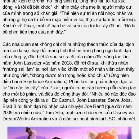
một sự kiện ở Bronx, nơi ông sinh ra. Ông nhớ lại “tôi rất xúc
động, và tôi đã bật khóc” khi nhìn thấy cha mẹ là người nhập cư
của mình trong số khán giả. “Thể hiện sự tri ân nỗi nhọc nhằn và
những gì họ đã từ bỏ và mạo hiểm vì tôi, thực sự làm tôi mủi lòng.
Khi trở về Pixar, một số bạn bè và sếp của tôi lúc ấy đã nói: ‘Đó là
bộ phim tiếp theo của anh đấy.’”
Các nhà quan sát không chỉ chỉ ra những thách thức của đại dịch
mà còn là sự thay đổi mang tính thế hệ trong hàng ngũ lãnh đạo
của công ty, đặc biệt là sau sự ra đi của giám đốc sáng tạo lâu
năm John Lasseter vào năm 2018, đã rời đi sau khi thừa nhận
“những sai lầm” tại nơi làm việc khiến một số nhân viên cảm thấy,
như ông viết, “không được tôn trọng hoặc khó chịu.” (Ông hiện
điều hành Skydance Animation.) Phần lớn tác phẩm được tạo ra
từ “bộ não tin cậy” của Pixar, người cung cấp hướng dẫn sáng tạo
cho mỗi bộ phim, và điều đó cũng thay đổi. “Nhiều bộ não độc đáo
lập nên công ty đã ra đi: Ed Catmull, John Lasseter, Steve Jobs,
Brad Bird, lãnh đạo bộ phận câu chuyện Joe Ranft [qua đời năm
2005] và nhiều nữa,” Tom Sito, một cựu nhân viên của Disney và
DreamWorks Animation và là giáo sư hoạt hình tại USC, nhận xét.