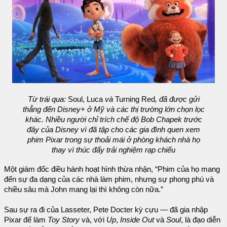
Từ trái qua:
Soul, Luca
và
Turning Red
, đã được gửi
thẳng đến Disney+ ở Mỹ và các thị trường lớn chọn lọc
khác. Nhiều người chỉ trích chế độ Bob Chapek trước
đây của Disney vì đã tập cho các gia đình quen xem
phim Pixar trong sự thoải mái ở phòng khách nhà họ
thay vì thúc đẩy trải nghiệm rạp chiếu
Một giám đốc điều hành hoạt hình thừa nhận, “Phim của họ mang
đến sự đa dạng của các nhà làm phim, nhưng sự phong phú và
chiều sâu mà John mang lại thì không còn nữa.”
Sau sự ra đi của Lasseter, Pete Docter kỳ cựu — đã gia nhập
Pixar để làm
Toy Story
và, với
Up
,
Inside Out
và
Soul
, là đạo diễn