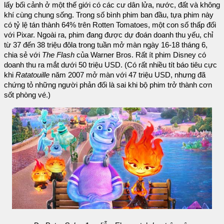
lấy bối cảnh ở một thế giới có các cư dân lửa, nước, đất và không
khí cùng chung sống. Trong số bình phim ban đầu, tựa phim này
có tỷ lệ tán thành 64% trên Rotten Tomatoes, một con số thấp đối
với Pixar. Ngoài ra, phim đang được dự đoán doanh thu yếu, chỉ
từ 37 đến 38 triệu đôla trong tuần mở màn ngày 16-18 tháng 6,
chia sẻ với
The Flash
của Warner Bros. Rất ít phim Disney có
doanh thu ra mắt dưới 50 triệu USD. (Có rất nhiều tít báo tiêu cực
khi
Ratatouille
năm 2007 mở màn với 47 triệu USD, nhưng đã
chứng tỏ những người phản đối là sai khi bộ phim trở thành cơn
sốt phòng vé.)