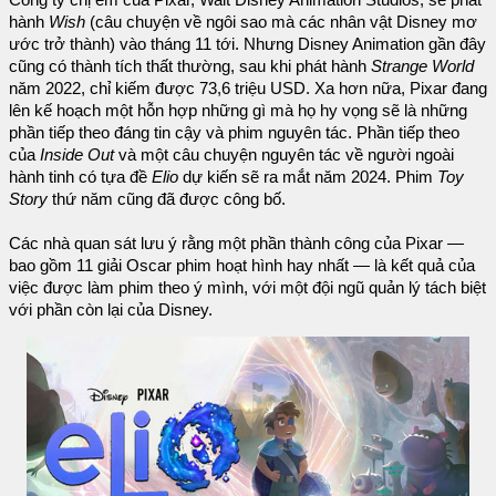
hành
Wish
(câu chuyện về ngôi sao mà các nhân vật Disney mơ
ước trở thành) vào tháng 11 tới. Nhưng Disney Animation gần đây
cũng có thành tích thất thường, sau khi phát hành
Strange World
năm 2022, chỉ kiếm được 73,6 triệu USD. Xa hơn nữa, Pixar đang
lên kế hoạch một hỗn hợp những gì mà họ hy vọng sẽ là những
phần tiếp theo đáng tin cậy và phim nguyên tác. Phần tiếp theo
của
Inside Out
và một câu chuyện nguyên tác về người ngoài
hành tinh có tựa đề
Elio
dự kiến sẽ ra mắt năm 2024. Phim
Toy
Story
thứ năm cũng đã được công bố.
Các nhà quan sát lưu ý rằng một phần thành công của Pixar —
bao gồm 11 giải Oscar phim hoạt hình hay nhất — là kết quả của
việc được làm phim theo ý mình, với một đội ngũ quản lý tách biệt
với phần còn lại của Disney.