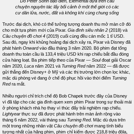
Do Peter Sohn đạo diễn,
Elemental
dựa trên câu
chuyện nguyên tác lấy bối cảnh ở một thế giới có các
cư dân lửa, nước, đất và không khí cùng chung sống
Trước đại dịch, khó có thể tưởng tượng doanh thu mở màn cỡ đó
cho một tựa phim mới của Pixar.
Gia đình siêu nhân 2
(2018) và
Câu chuyện đồ chơi 4
(2019) cuối cùng đều cán mốc 1 tỉ USD.
Sau đó, ngay khi khủng hoảng đại dịch xảy ra, Pixar và Disney đã
phát hành
Onward
vào đầu tháng 3 năm 2020. Bộ phim đạt tổng
doanh thu toàn cầu là 133,4 triệu USD khi rạp chiếu bắt đầu đóng
cửa hàng loạt. Ba phim tiếp theo của Pixar —
Soul
đoạt giải Oscar
năm 2020,
Luca
năm 2021 và
Turning Red
năm 2022 — đã được
gửi thẳng đến Disney+ ở Mỹ và các thị trường lớn chọn lọc khác,
mặc dù phòng vé đang ở chế độ phục hồi vào thời điểm
Turning
Red
ra mắt.
Nhiều người chỉ trích chế độ Bob Chapek trước đây của Disney
vì đã tập cho các gia đình quen xem phim Pixar trong sự thoải mái
ở phòng khách nhà họ thay vì thúc đẩy trải nghiệm rạp chiếu.
Lightyear
thực sự đã được phát hành trên màn ảnh rộng vào
tháng 6 năm 2022, vài tháng sau
Turning Red
. Mặc dù dựa trên
một trong những nhân vật
Câu chuyện đồ chơi
mang tính biểu
tượng nhất của hãng phim, phim chỉ kiếm được 218,8 triệu đôla,