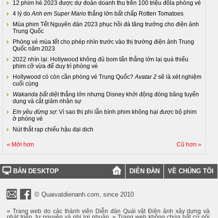
12 phim hè 2023 được dự đoán doanh thu trên 100 triệu đôla phòng vé
4 lý do
Anh em Super Mario
thắng lớn bất chấp Rotten Tomatoes
Mùa phim Tết Nguyên đán 2023 phục hồi đà tăng trưởng cho điện ảnh
Trung Quốc
Phòng vé mùa tết cho phép nhìn trước vào thị trường điện ảnh Trung
Quốc năm 2023
2022 nhìn lại: Hollywood không đủ bom tấn thắng lớn lại quá thiếu
phim cỡ vừa để duy trì phòng vé
Hollywood có còn cần phòng vé Trung Quốc?
Avatar 2
sẽ là xét nghiệm
cuối cùng
Wakanda bất diệt
thắng lớn nhưng Disney khởi động đóng băng tuyển
dụng và cắt giảm nhân sự
Em yêu đừng sợ
: Vì sao thị phi lẫn bình phim không hại được bộ phim
ở phòng vé
Nút thắt rạp chiếu hậu đại dịch
« Mới hơn
Cũ hơn »
BẢN DESKTOP
DIỄN ĐÀN
VỀ CHÚNG TÔI
© Quaivatdienanh.com, since 2010
» Trang web do các thành viên Diễn đàn Quái vật Điện ảnh xây dựng và
phát triển, tự nguyện và phi lợi nhuận. » Trang web không chứa bất cứ nội