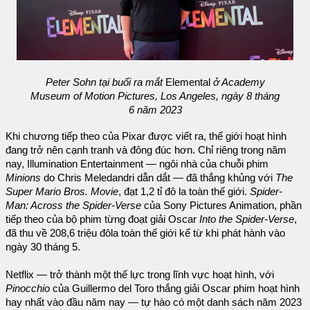
Peter Sohn tại buổi ra mắt
Elemental
ở Academy
Museum of Motion Pictures, Los Angeles, ngày 8 tháng
6 năm 2023
Khi chương tiếp theo của Pixar được viết ra, thế giới hoạt hình
đang trở nên cạnh tranh và đông đúc hơn. Chỉ riêng trong năm
nay, Illumination Entertainment — ngôi nhà của chuỗi phim
Minions
do Chris Meledandri dẫn dắt — đã thắng khủng với
The
Super Mario Bros. Movie
, đạt 1,2 tỉ đô la toàn thế giới.
Spider-
Man: Across the Spider-Verse
của Sony Pictures Animation, phần
tiếp theo của bộ phim từng đoạt giải Oscar
Into the Spider-Verse
,
đã thu về 208,6 triệu đôla toàn thế giới kể từ khi phát hành vào
ngày 30 tháng 5.
Netflix — trở thành một thế lực trong lĩnh vực hoạt hình, với
Pinocchio
của Guillermo del Toro thắng giải Oscar phim hoạt hình
hay nhất vào đầu năm nay — tự hào có một danh sách năm 2023