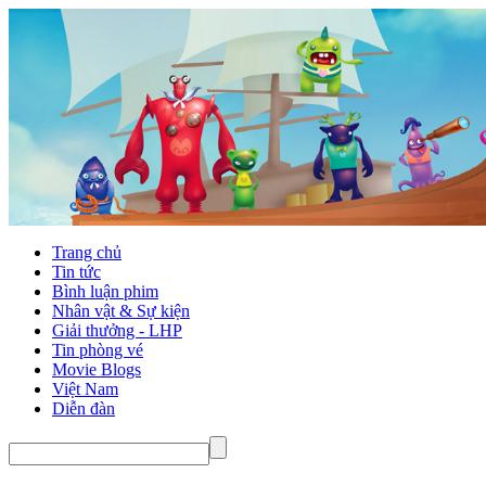
Trang chủ
Tin tức
Bình luận phim
Nhân vật & Sự kiện
Giải thưởng - LHP
Tin phòng vé
Movie Blogs
Việt Nam
Diễn đàn