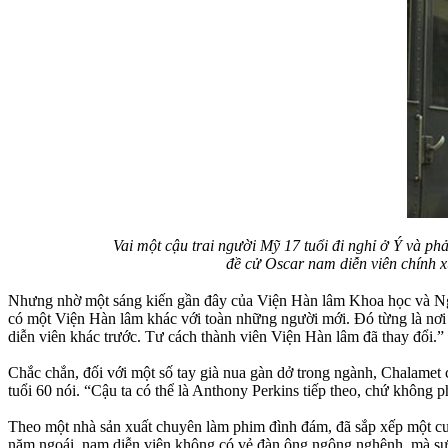
Vai một cậu trai người Mỹ 17 tuổi đi nghỉ ở Ý và p
đề cử Oscar nam diễn viên chính x
Nhưng nhờ một sáng kiến gần đây của Viện Hàn lâm Khoa học và Nghệ
có một Viện Hàn lâm khác với toàn những người mới. Đó từng là nơi 5
diễn viên khác trước. Tư cách thành viên Viện Hàn lâm đã thay đổi.”
Chắc chắn, đối với một số tay già nua gàn dở trong ngành, Chalamet 
tuổi 60 nói. “Cậu ta có thể là Anthony Perkins tiếp theo, chứ không ph
Theo một nhà sản xuất chuyên làm phim đình đám, đã sắp xếp một cu
năm ngoái, nam diễn viên không có vẻ đàn ông ngông nghênh, mà sự 