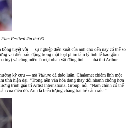
Film Festival lần thứ 61
 bồng tuyệt vời — sự nghiệp diễn xuất của anh cho đến nay có thể so
g vai diễn xúc động trong một loạt phim tâm lý tinh tế bao gồm
ma túy) và cũng miêu tả một nhân vật đồng tính — nhà thơ Arthur
i thưởng kỳ cựu — mà
Vulture
đã thảo luận, Chalamet chiếm lĩnh một
a nam tính hiện đại. “Trong nền văn hóa đang thay đổi nhanh chóng hơn
ng trình giải trí Artist International Group, nói. “Nam chính có thể
n của điều đó. Anh là biểu tượng chàng trai trẻ cảm xúc.”