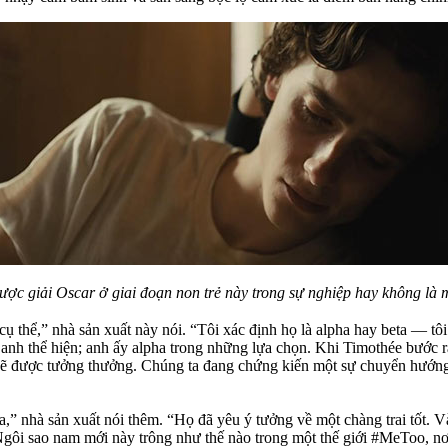
ợc giải Oscar ở giai đoạn non trẻ này trong sự nghiệp hay không là 
cụ thể,” nhà sản xuất này nói. “Tôi xác định họ là alpha hay beta — tô
anh thể hiện; anh ấy alpha trong những lựa chọn. Khi Timothée bước ra 
, sẽ được tưởng thưởng. Chúng ta đang chứng kiến một sự chuyển hướng
ta,” nhà sản xuất nói thêm. “Họ đã yêu ý tưởng về một chàng trai tốt. 
Ngôi sao nam mới này trông như thế nào trong một thế giới #MeToo, nơ