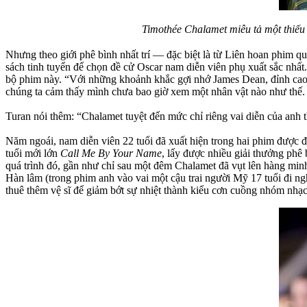
Timothée Chalamet miêu tả một thiếu 
Nhưng theo giới phê bình nhất trí — đặc biệt là từ Liên hoan phim q
sách tinh tuyển để chọn đề cử Oscar nam diễn viên phụ xuất sắc nhất
bộ phim này. “Với những khoảnh khắc gợi nhớ James Dean, đỉnh cao 
chúng ta cảm thấy mình chưa bao giờ xem một nhân vật nào như thế. 
Turan nói thêm: “Chalamet tuyệt đến mức chỉ riêng vai diễn của anh
Năm ngoái, nam diễn viên 22 tuổi đã xuất hiện trong hai phim được đ
tuổi mới lớn
Call Me By Your Name
, lấy được nhiều giải thưởng phê
quá trình đó, gần như chỉ sau một đêm Chalamet đã vụt lên hàng minh 
Hàn lâm (trong phim anh vào vai một cậu trai người Mỹ 17 tuổi đi ng
thuê thêm vệ sĩ để giảm bớt sự nhiệt thành kiểu cơn cuồng nhóm nhạc