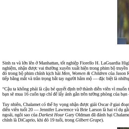
Sinh ra và lớn lên ở Manhattan, tốt nghiệp Fiorello H. LaGuardia H
nghiệm, nhận được vai thường xuyên xuất hiện trong phim bộ truyền 
đó trong bộ phim chính kịch hài
Men, Women & Children
của Jason R
tiếp bằng mắt và trân trọng bắt tay người hâm mộ — đặc biệt là những 
“Cậu ta không phải là cậu bé quyết định trở thành diễn viên vì muốn t
bạn sẽ mua 16 cuốn tạp chí để lấy ảnh gắn trên tường phòng của bạn
Tuy nhiên, Chalamet có thể hy vọng nhận được giải Oscar ở giai đoạn
diễn viên tuổi 20 — Jennifer Lawrence và Brie Larson là hai ví dụ 
ngoái, ngôi sao của
Darkest Hour
Gary Oldman đã đánh bại Chalamet l
chính là DiCaprio, khi đó 19 tuổi, trong
Gilbert Grape
).