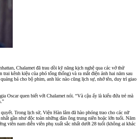
hattan, Chalamet đã trau dồi kỹ năng kịch nghệ qua các vở thử
trai kênh kiệu của phó tổng thống) và ra mắt điện ảnh hai năm sau
uảng bá cho bộ phim, anh lúc nào cũng lịch sự, nhớ tên, duy trì giao
 gia Oscar quen biết với Chalamet nói. “Và cậu ấy là kiểu đứa trẻ mà
.”
 quyết. Trong lịch sử, Viện Hàn lâm đã hào phóng trao cho các nữ
 nhất gần như độc toàn những đàn ông trung niên hoặc lớn tuổi. Năm
ng viên nam diễn viên phụ xuất sắc nhất dưới 28 tuổi (không ai khác