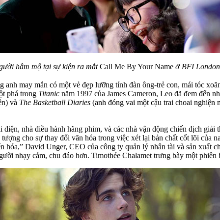
gười hâm mộ tại sự kiện ra mắt
Call Me By Your Name
ở BFI London 
 anh may mắn có một vẻ đẹp lưỡng tính đàn ông-trẻ con, mái tóc xoăn
ột phá trong
Titanic
năm 1997 của James Cameron, Leo đã đem đến nhữn
ên) và
The Basketball Diaries
(anh đóng vai một cậu trai choai nghiện 
i diện, nhà điều hành hãng phim, và các nhà vận động chiến dịch giả
u tượng cho sự thay đổi văn hóa trong việc xét lại bản chất cốt lõi củ
ến hóa,” David Unger, CEO của công ty quản lý nhân tài và sản xuất chươ
gười nhạy cảm, chu đáo hơn. Timothée Chalamet trưng bày một phiên bả