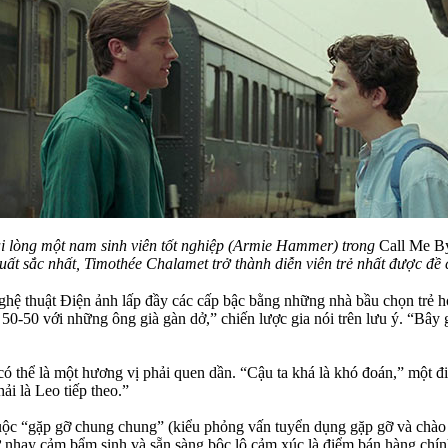
hải lòng một nam sinh viên tốt nghiệp (Armie Hammer) trong
Call Me B
uất sắc nhất, Timothée Chalamet trở thành diễn viên trẻ nhất được đ
 thuật Điện ảnh lấp đầy các cấp bậc bằng những nhà bầu chọn trẻ hơn
0-50 với những ông già gàn dở,” chiến lược gia nói trên lưu ý. “Bây g
có thể là một hương vị phải quen dần. “Cậu ta khá là khó đoán,” một 
ải là Leo tiếp theo.”
ộc “gặp gỡ chung chung” (kiểu phỏng vấn tuyển dụng gặp gỡ và chào 
nhạy cảm bẩm sinh và sẵn sàng bộc lộ cảm xúc là điểm bán hàng chín