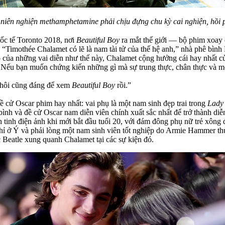
niên nghiện methamphetamine phải chịu đựng chu kỳ cai nghiện, hồi p
uốc tế Toronto 2018, nơi
Beautiful Boy
ra mắt thế giới — bộ phim xoay 
. “Timothée Chalamet có lẽ là nam tài tử của thế hệ anh,” nhà phê bìn
của những vai diễn như thế này, Chalamet cộng hưởng cái hay nhất của
Nếu bạn muốn chứng kiến những gì mà sự trung thực, chân thực và một 
 thôi cũng đáng để xem
Beautiful Boy
rồi.”
ề cử Oscar phim hay nhất: vai phụ là một nam sinh đẹp trai trong
Lady 
 bình và đề cử Oscar nam diễn viên chính xuất sắc nhất để trở thành d
tinh điện ảnh khi mới bắt đầu tuổi 20, với đám đông phụ nữ trẻ xông đ
hỉ ở Ý và phải lòng một nam sinh viên tốt nghiệp do Armie Hammer thủ
 Beatle xung quanh Chalamet tại các sự kiện đó.