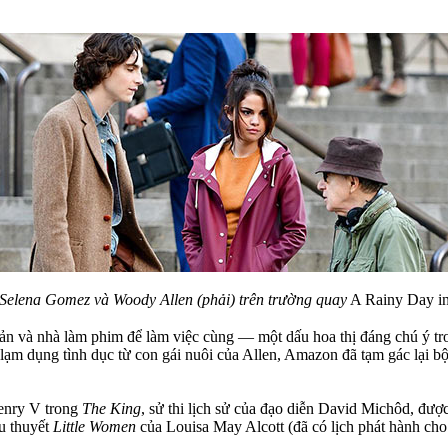
Selena Gomez và Woody Allen (phải) trên trường quay
A Rainy Day i
ản và nhà làm phim để làm việc cùng — một dấu hoa thị đáng chú ý tr
lạm dụng tình dục từ con gái nuôi của Allen, Amazon đã tạm gác lại b
Henry V trong
The King
, sử thi lịch sử của đạo diễn David Michôd, đượ
u thuyết
Little Women
của Louisa May Alcott (đã có lịch phát hành ch