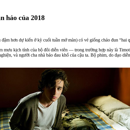
n hảo của 2018
hu đậm hơn dự kiến ở kỳ cuối tuần mở màn) có vẻ giống chảo đun “hai q
mưu kịch tính của bộ đôi diễn viên — trong trường hợp này là Timothé
ghiện, và người cha nhà báo đau khổ của cậu ta. Bộ phim, do đạo diễn