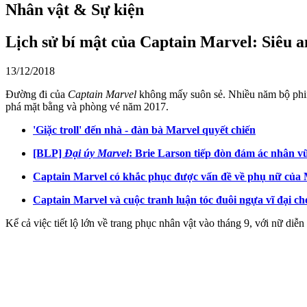
Nhân vật & Sự kiện
Lịch sử bí mật của Captain Marvel: Siêu a
13/12/2018
Đường đi của
Captain Marvel
không mấy suôn sẻ. Nhiều năm bộ phim 
phá mặt bằng và phòng vé năm 2017.
'Giặc troll' đến nhà - đàn bà Marvel quyết chiến
[BLP]
Đại úy Marvel
: Brie Larson tiếp đòn đám ác nhân vũ 
Captain Marvel có khắc phục được vấn đề về phụ nữ của
Captain Marvel và cuộc tranh luận tóc đuôi ngựa vĩ đại ch
Kể cả việc tiết lộ lớn về trang phục nhân vật vào tháng 9, với nữ di