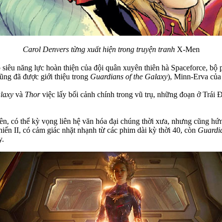
Carol Denvers từng xuất hiện trong truyện tranh
X-Men
 siêu năng lực hoàn thiện của đội quân xuyên thiên hà Spaceforce, bộ 
ũng đã được giới thiệu trong
Guardians of the Galaxy
), Minn-Erva của
laxy
và
Thor
việc lấy bối cảnh chính trong vũ trụ, những đoạn ở Trái Đ
tiên, có thể kỳ vọng liên hệ văn hóa đại chúng thời xưa, nhưng cũng hứ
hiến II, có cảm giác nhặt nhạnh từ các phim dài kỳ thời 40, còn
Guardia
y.