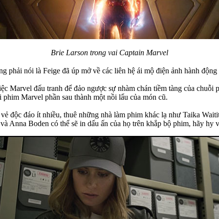
Brie Larson trong vai Captain Marvel
ng phải nói là Feige đã úp mở về các liên hệ ái mộ điện ảnh hành độ
việc Marvel đấu tranh để đảo ngược sự nhàm chán tiềm tàng của chuỗi 
 phim Marvel phần sau thành một nồi lẩu của món cũ.
 độc đáo ít nhiều, thuê những nhà làm phim khác lạ như Taika Waiti
 và Anna Boden có thể sẽ in dấu ấn của họ trên khắp bộ phim, hãy hy 