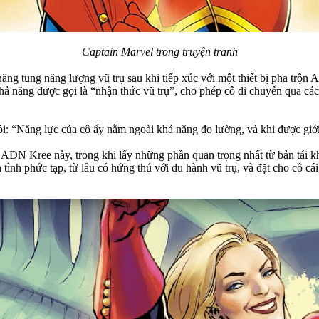
Captain Marvel trong truyện tranh
ăng tung năng lượng vũ trụ sau khi tiếp xúc với một thiết bị pha trộ
hả năng được gọi là “nhận thức vũ trụ”, cho phép cô di chuyển qua các
 “Năng lực của cô ấy nằm ngoài khả năng đo lường, và khi được giới t
n ADN Kree này, trong khi lấy những phần quan trọng nhất từ bản tái k
tình phức tạp, từ lâu có hứng thú với du hành vũ trụ, và đặt cho cô cái