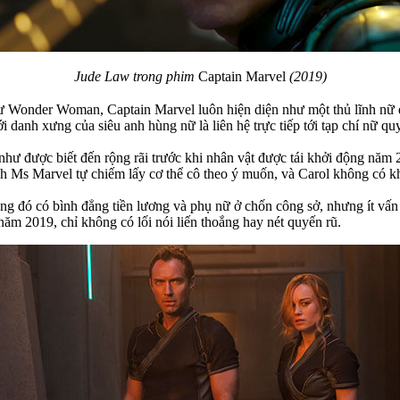
Jude Law trong phim
Captain Marvel
(2019)
 Wonder Woman, Captain Marvel luôn hiện diện như một thủ lĩnh nữ qu
ới danh xưng của siêu anh hùng nữ là liên hệ trực tiếp tới tạp chí nữ q
hư được biết đến rộng rãi trước khi nhân vật được tái khởi động năm 
ch Ms Marvel tự chiếm lấy cơ thể cô theo ý muốn, và Carol không có 
rong đó có bình đẳng tiền lương và phụ nữ ở chốn công sở, nhưng ít vấ
năm 2019, chỉ không có lối nói liến thoắng hay nét quyến rũ.