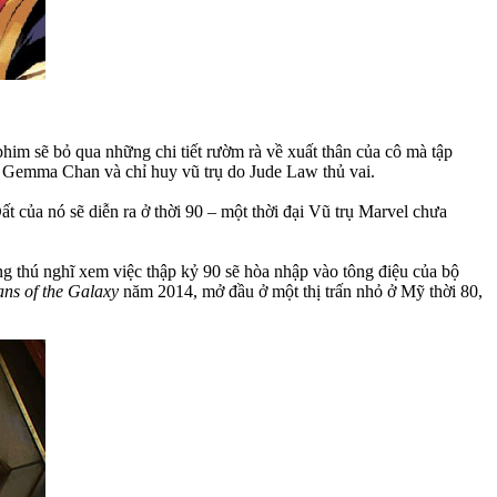
phim sẽ bỏ qua những chi tiết rườm rà về xuất thân của cô mà tập
 Gemma Chan và chỉ huy vũ trụ do Jude Law thủ vai.
ất của nó sẽ diễn ra ở thời 90 – một thời đại Vũ trụ Marvel chưa
ng thú nghĩ xem việc thập kỷ 90 sẽ hòa nhập vào tông điệu của bộ
ns of the Galaxy
năm 2014, mở đầu ở một thị trấn nhỏ ở Mỹ thời 80,