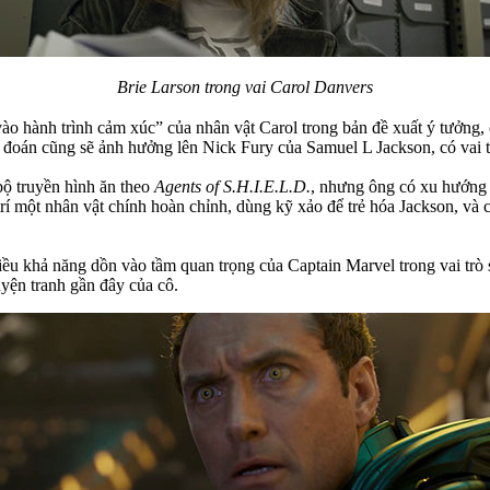
Brie Larson trong vai Carol Danvers
vào hành trình cảm xúc” của nhân vật Carol trong bản đề xuất ý tưởng,
g đoán cũng sẽ ảnh hưởng lên Nick Fury của Samuel L Jackson, có vai t
bộ truyền hình ăn theo
Agents of S.H.I.E.L.D.
, nhưng ông có xu hướng 
trí một nhân vật chính hoàn chỉnh, dùng kỹ xảo để trẻ hóa Jackson, và 
hiều khả năng dồn vào tầm quan trọng của Captain Marvel trong vai t
uyện tranh gần đây của cô.