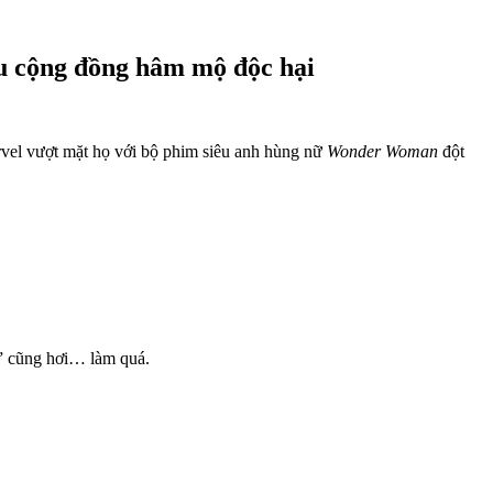
ểu cộng đồng hâm mộ độc hại
rvel vượt mặt họ với bộ phim siêu anh hùng nữ
Wonder Woman
đột
t,” cũng hơi… làm quá.