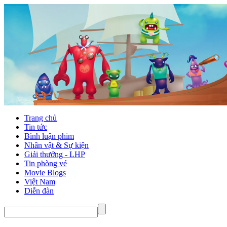
Trang chủ
Tin tức
Bình luận phim
Nhân vật & Sự kiện
Giải thưởng - LHP
Tin phòng vé
Movie Blogs
Việt Nam
Diễn đàn