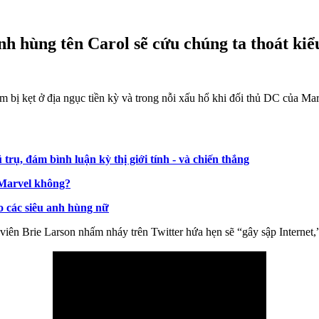
nh hùng tên Carol sẽ cứu chúng ta thoát ki
bị kẹt ở địa ngục tiền kỳ và trong nỗi xấu hổ khi đối thủ DC của Ma
trụ, đám bình luận kỳ thị giới tính - và chiến thắng
 Marvel không?
o các siêu anh hùng nữ
ễn viên Brie Larson nhấm nháy trên Twitter hứa hẹn sẽ “gây sập Interne