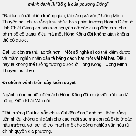
mệnh danh là “
Bố già
của phương Đông”
“Đại lục có rất nhiều không gian, tài năng và vốn,” Uông Minh
Thuyên nói, chỉ ra rằng khu phức hợp phim trường Hoành Điếm ở
tỉnh Chiết Giang có bản sao nguyên cỡ các cung điện xưa cho
phim bộ cổ trang, điều mà một Hồng Kông đói không gian không
thể có được.
Đại lục còn trả thù lao tốt hơn. “Một số nghệ sĩ có thể kiếm được
vài trăm nghìn nhân dân tệ bằng cách hát một vài bài hát. Điều
này là không thể tưởng tượng được ở Hồng Kông,” Uông Minh
Thuyên nói thêm.
Đi chênh vênh trên dây kiểm duyệt
Ngành công nghiệp điện ảnh Hồng Kông đã lưu ý việc rút cạn tài
năng, Điền Khải Văn nói.
“Thị trường Đại lục vẫn chưa đạt đến đỉnh,” anh nói, thêm rằng
tiền nhiều không chỉ dành cho các ngôi sao mà còn cả êkíp ở các
hậu trường, với sự hỗ trợ mạnh mẽ cho công nghiệp văn hóa từ
chính quyền địa phương.