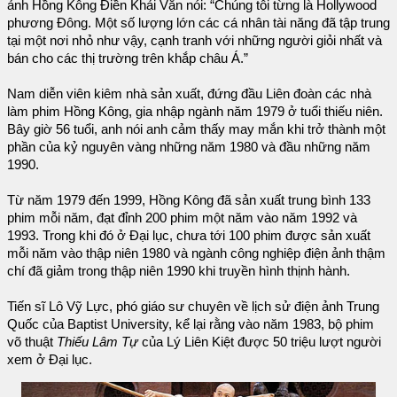
ảnh Hồng Kông Điền Khải Văn nói: “Chúng tôi từng là Hollywood
phương Đông. Một số lượng lớn các cá nhân tài năng đã tập trung
tại một nơi nhỏ như vậy, cạnh tranh với những người giỏi nhất và
bán cho các thị trường trên khắp châu Á.”
Nam diễn viên kiêm nhà sản xuất, đứng đầu Liên đoàn các nhà
làm phim Hồng Kông, gia nhập ngành năm 1979 ở tuổi thiếu niên.
Bây giờ 56 tuổi, anh nói anh cảm thấy may mắn khi trở thành một
phần của kỷ nguyên vàng những năm 1980 và đầu những năm
1990.
Từ năm 1979 đến 1999, Hồng Kông đã sản xuất trung bình 133
phim mỗi năm, đạt đỉnh 200 phim một năm vào năm 1992 và
1993. Trong khi đó ở Đại lục, chưa tới 100 phim được sản xuất
mỗi năm vào thập niên 1980 và ngành công nghiệp điện ảnh thậm
chí đã giảm trong thập niên 1990 khi truyền hình thịnh hành.
Tiến sĩ Lô Vỹ Lực, phó giáo sư chuyên về lịch sử điện ảnh Trung
Quốc của Baptist University, kể lại rằng vào năm 1983, bộ phim
võ thuật
Thiếu Lâm Tự
của Lý Liên Kiệt được 50 triệu lượt người
xem ở Đại lục.