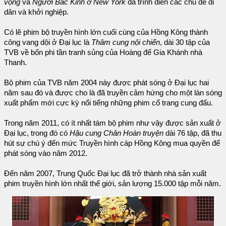
vọng
và
Người Bắc Kinh ở New York
đã trình diễn các chủ đề di
dân và khởi nghiệp.
Có lẽ phim bộ truyền hình lớn cuối cùng của Hồng Kông thành
công vang dội ở Đại lục là
Thâm cung nội chiến
, dài 30 tập của
TVB về bốn phi tần tranh sủng của Hoàng đế Gia Khánh nhà
Thanh.
Bộ phim của TVB năm 2004 này được phát sóng ở Đại lục hai
năm sau đó và được cho là đã truyền cảm hứng cho một làn sóng
xuất phẩm mới cực kỳ nổi tiếng những phim cổ trang cung đấu.
Trong năm 2011, có ít nhất tám bộ phim như vậy được sản xuất ở
Đại lục, trong đó có
Hậu cung Chân Hoàn truyện
dài 76 tập, đã thu
hút sự chú ý đến mức Truyền hình cáp Hồng Kông mua quyền để
phát sóng vào năm 2012.
Đến năm 2007, Trung Quốc Đại lục đã trở thành nhà sản xuất
phim truyền hình lớn nhất thế giới, sản lượng 15.000 tập mỗi năm.