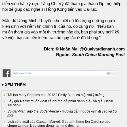
diễn viên hài kỳ cựu Tằng Chí Vỹ đã tham gia thành lập một hiệp
hội để giúp các nghệ sĩ Hồng Kông tiến vào Đại lục.
Mặc dù Uông Minh Thuyên cho biết cô tôn trọng những người
kiên định với niềm tin chính trị của họ, cô cũng nói: “Nếu bạn
muốn tham gia vào một thị trường nào đó, bạn phải suy nghĩ kỹ
về việc bạn có nên kiểm tra các quy tắc ở đó không.”
Dịch: © Ngân Mai @Quaivatdienanh.com
Nguồn:
South China Morning Post
+ XEM THÊM
Tái tạo Mary Poppins cho 2018? Emily Blunt có một vài ý tưởng
Bây giờ Netflix muốn đoạt cả những bộ phim danh giá - và giải Oscar.
Tại sao?
Spider-Man: Into the Spder-Verse
- Hướng dẫn người xem đi vào
vũ trụ
mới
Lịch sử bí mật của Captain Marvel: Siêu anh hùng tên Carol sẽ cứu
chúng ta thoát kiểu cộng đồng hâm mộ độc hại