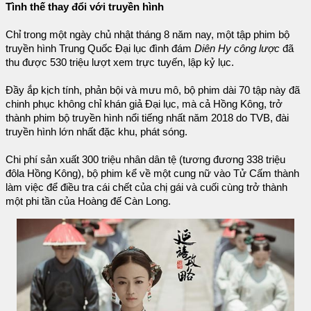
Tình thế thay đổi với truyền hình
Chỉ trong một ngày chủ nhật tháng 8 năm nay, một tập phim bộ
truyền hình Trung Quốc Đại lục đình đám
Diên Hy công lược
đã
thu được 530 triệu lượt xem trực tuyến, lập kỷ lục.
Đầy ắp kịch tính, phản bội và mưu mô, bộ phim dài 70 tập này đã
chinh phục không chỉ khán giả Đại lục, mà cả Hồng Kông, trở
thành phim bộ truyền hình nổi tiếng nhất năm 2018 do TVB, đài
truyền hình lớn nhất đặc khu, phát sóng.
Chi phí sản xuất 300 triệu nhân dân tệ (tương đương 338 triệu
đôla Hồng Kông), bộ phim kể về một cung nữ vào Tử Cấm thành
làm việc để điều tra cái chết của chị gái và cuối cùng trở thành
một phi tần của Hoàng đế Càn Long.