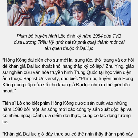
Phim bộ truyền hình
Lộc đỉnh ký
năm 1984 của TVB
đưa Lương Triều Vỹ (thứ hai từ phải qua) thành một cái
tên quen thuộc ở Đại lục
“Hồng Kông đại diện cho sự mới lạ, sung túc, thời trang và cơ hội
để khán giả Đại lục thoát khỏi hàng thập kỷ cô lập,” Zhu Ying, giáo
sư nghiên cứu văn hóa truyền hình Trung Quốc tại học viện điện
ảnh thuộc Baptist University, cho biết. “Phim bộ truyền hình Hồng
Kông cung cấp cửa sổ cho khán giả Đại lục nhìn ra thế giới bên
ngoài.”
Tiến sĩ Lô cho biết phim Hồng Kông được sản xuất vào những
năm 1980 bởi một làn sóng mới các công ty sản xuất độc lập và
có nhiều ngoại cảnh, địa điểm đời thực, cũng có tác động tương
tự.
“Khán giả Đại lục giờ đây thực sự có thể nhìn thấy thành phố này