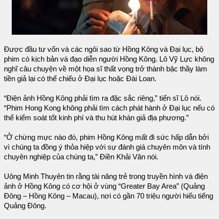
Được đầu tư vốn và các ngôi sao từ Hồng Kông và Đại lục, bộ
phim có kịch bản và đạo diễn người Hồng Kông. Lô Vỹ Lực không
nghĩ câu chuyện về một họa sĩ thất vọng trở thành bậc thầy làm
tiền giả lại có thể chiếu ở Đại lục hoặc Đài Loan.
“Điện ảnh Hồng Kông phải tìm ra đặc sắc riêng,” tiến sĩ Lô nói.
“Phim Hong Kong không phải tìm cách phát hành ở Đại lục nếu có
thể kiểm soát tốt kinh phí và thu hút khán giả địa phương.”
“Ở chừng mực nào đó, phim Hồng Kông mất đi sức hấp dẫn bởi
vì chúng ta đồng ý thỏa hiệp với sự đánh giá chuyên môn và tính
chuyên nghiệp của chúng ta,” Điền Khải Văn nói.
Uông Minh Thuyên tin rằng tài năng trẻ trong truyền hình và điện
ảnh ở Hồng Kông có cơ hội ở vùng “Greater Bay Area” (Quảng
Đông – Hồng Kông – Macau), nơi có gần 70 triệu người hiểu tiếng
Quảng Đông.