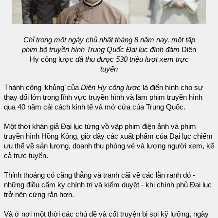
Chỉ trong một ngày chủ nhật tháng 8 năm nay, một tập
phim bộ truyền hình Trung Quốc Đại lục đình đám
Diên
Hy công lược
đã thu được 530 triệu lượt xem trực
tuyến
Thành công ‘khủng’ của
Diên Hy công lược
là điển hình cho sự
thay đổi lớn trong lĩnh vực truyền hình và làm phim truyền hình
qua 40 năm cải cách kinh tế và mở cửa của Trung Quốc.
Một thời khán giả Đại lục từng vồ vập phim điện ảnh và phim
truyền hình Hồng Kông, giờ đây các xuất phẩm của Đại lục chiếm
ưu thế về sản lượng, doanh thu phòng vé và lượng người xem, kể
cả trực tuyến.
Thỉnh thoảng có căng thẳng và tranh cãi về các lằn ranh đỏ -
những điều cấm kỵ chính trị và kiểm duyệt - khi chính phủ Đại lục
trở nên cứng rắn hơn.
Và ở nơi một thời các chủ đề và cốt truyện bị soi kỹ lưỡng, ngày