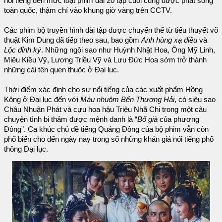
nổi tiếng đến mức loạt phim dài 20 tập cuối cùng được phát sóng
toàn quốc, thậm chí vào khung giờ vàng trên CCTV.
Các phim bộ truyền hình dài tập được chuyển thể từ tiểu thuyết võ
thuật Kim Dung đã tiếp theo sau, bao gồm
Anh hùng xạ điêu
và
Lộc đỉnh ký
. Những ngôi sao như Huỳnh Nhật Hoa, Ông Mỹ Linh,
Miêu Kiều Vỹ, Lương Triều Vỹ và Lưu Đức Hoa sớm trở thành
những cái tên quen thuộc ở Đại lục.
Thời điểm xác định cho sự nổi tiếng của các xuất phẩm Hồng
Kông ở Đại lục đến với
Máu nhuộm Bến Thượng Hải
, có siêu sao
Châu Nhuận Phát và cựu hoa hậu Triệu Nhã Chi trong một câu
chuyện tình bi thảm được mệnh danh là “
Bố già
của phương
Đông”. Ca khúc chủ đề tiếng Quảng Đông của bộ phim vẫn còn
phổ biến cho đến ngày nay trong số những khán giả nói tiếng phổ
thông Đại lục.