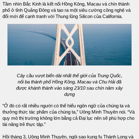
Tầm nhìn Bắc Kinh là kết nối Hồng Kông, Macau và chín thành
phố ở tỉnh Quảng Đông và tạo ra một siêu cường công nghệ và
đổi mới để cạnh tranh với Thung lũng Silicon của California.
Cây cầu vượt biển dài nhất thế giới của Trung Quốc,
nối ba thành phố Hồng Kông, Macau và Chu Hải đã
được khánh thành vào sáng 23/10 sau chín năm xây
dựng
“Ở đó có rất nhiều người có thể hiểu ngôn ngữ của chúng ta và
thưởng thức tác phẩm của chúng ta,” Uông Minh Thuyên nói. “Và
quy mô thị trường không lớn bằng cả Đại lục nên sẽ phù hợp cho
tài năng trẻ thực tập.”
Hồi tháng 3, Uông Minh Thuyên, ngôi sao kung fu Thành Long và