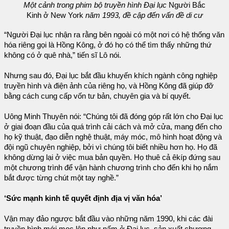
Một cảnh trong phim bộ truyền hình Đại lục
Người Bắc
Kinh ở New York
năm 1993, đề cập đến vấn đề di cư
“Người Đại lục nhận ra rằng bên ngoài có một nơi có hệ thống văn
hóa riêng gọi là Hồng Kông, ở đó họ có thể tìm thấy những thứ
không có ở quê nhà,” tiến sĩ Lô nói.
Nhưng sau đó, Đại lục bắt đầu khuyến khích ngành công nghiệp
truyền hình và điện ảnh của riêng họ, và Hồng Kông đã giúp đỡ
bằng cách cung cấp vốn tư bản, chuyên gia và bí quyết.
Uông Minh Thuyên nói: “Chúng tôi đã đóng góp rất lớn cho Đại lục
ở giai đoạn đầu của quá trình cải cách và mở cửa, mang đến cho
họ kỹ thuật, đạo diễn nghệ thuật, máy móc, mô hình hoạt động và
đội ngũ chuyên nghiệp, bởi vì chúng tôi biết nhiều hơn họ. Họ đã
không dừng lại ở việc mua bản quyền. Họ thuê cả êkíp đứng sau
một chương trình để vận hành chương trình cho đến khi họ nắm
bắt được từng chút một tay nghề.”
‘Sức mạnh kinh tế quyết định địa vị văn hóa’
Vận may đảo ngược bắt đầu vào những năm 1990, khi các đài
truyền hình mới mọc lên như nấm ở Đại lục, sản xuất chương