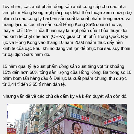
Tuy nhiên, các xuất phẩm đồng sản xuất cung cấp cho các nhà
làm phim Hồng Kông một giải pháp. Một thỏa thuận xem những bộ
phim do các công ty hai bên sản xuất là xuất phẩm trong nước và
mang lại cho các nhà sản xuất Hồng Kông 35% doanh thu vé,
thay vì chỉ 15%. Thỏa thuận này là một phần của Thỏa thuận đối
tác kinh tế chặt chẽ hơn (CEPA) giữa chính phủ Trung Quốc Đại
lục và Hồng Kông vào tháng 10 năm 2003 nhằm thúc đẩy nền
kinh tế của đặc khu, khi nó đang vật lộn để phục hồi sau suy thoái
từ đại dịch Sars năm đó.
15 năm qua, tỷ lệ xuất phẩm đồng sản xuất tăng vọt từ khoảng
15% đến hơn 60% tổng sản lượng của Hồng Kông. Ba trong số 10
phim bom tấn hàng đầu ở Đại lục là xuất phẩm chung, thu được
từ 2,44 tỉ đến 3,65 tỉ nhân dân tệ.
Nhưng vấn đề về các chủ đề cấm kỵ và kiểm duyệt vẫn còn đó.