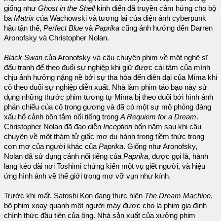
giống như
Ghost in the Shell
kinh điển đã truyền cảm hứng cho bộ
ba
Matrix
của Wachowski và tương lai của điện ảnh cyberpunk
hậu tận thế,
Perfect Blue
và
Paprika
cũng ảnh hưởng đến Darren
Aronofsky và Christopher Nolan.
Black Swan
của Aronofsky và câu chuyện phim về một nghệ sĩ
đấu tranh để theo đuổi sự nghiệp khi giữ được cái tâm của mình
chịu ảnh hưởng nặng nề bởi sự tha hóa đến điên dại của Mima khi
cô theo đuổi sự nghiệp diễn xuất. Nhà làm phim táo bạo này sử
dụng những thước phim tương tự Mima bị theo đuổi bởi hình ảnh
phản chiếu của cô trong gương và đã có một sự mô phỏng đáng
xấu hổ cảnh bồn tắm nổi tiếng trong
A Requiem for a Dream
.
Christopher Nolan đã đạo diễn
Inception
bốn năm sau khi câu
chuyện về một thám tử giấc mơ du hành trong tiềm thức trong
cơn mơ của người khác của
Paprika
. Giống như Aronofsky,
Nolan đã sử dụng cảnh nổi tiếng của
Paprika
, được gọi là, hành
lang kéo dài nơi Toshimi chứng kiến một vụ giết người, và hiệu
ứng hình ảnh về thế giới trong mơ vỡ vụn như kính.
Trước khi mất, Satoshi Kon đang thực hiện
The Dream Machine
,
bộ phim xoay quanh một người máy được cho là phim gia đình
chính thức đầu tiên của ông. Nhà sản xuất của xưởng phim