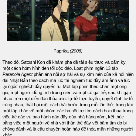
Paprika
(2006)
Theo đó, Satoshi Kon đã khám phá đề tài siêu thực và cấm kỵ
một cách hóm hỉnh đen tối độc đáo. Loạt phim ngắn 13 tập
Paranoia Agent
phản ánh nỗi sợ hãi và sự kìm nén của xã hội hiện
đại Nhật Bản theo cách mà lúc thì nghiêm túc đầy ám ảnh và lúc
lại ngốc nghếch đầy quyến rũ. Một tập phim theo chân một ông
già, một người đồng tính trung niên và một cô gái trẻ, sau khi gặp
nhau trên một diễn đàn thỏa ước tự tử trực tuyến, quyết định tự tử
cùng nhau, thất bại một cách hài hước trong mỗi lần thử; trong khi
một tập khác về một nhóm các bà nội trợ tìm cách hơn thua trong
việc kể các vụ bạo hành gần đây của nhà hàng xóm, kết thúc
bằng việc một người về nhà với thân thể đầy vết bầm tím do bị
chồng đánh và là câu chuyện hoàn hảo để thỏa mãn những người
khác.