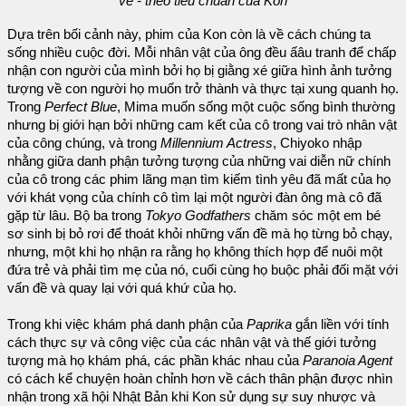
vẻ - theo tiêu chuẩn của Kon
Dựa trên bối cảnh này, phim của Kon còn là về cách chúng ta
sống nhiều cuộc đời. Mỗi nhân vật của ông đều ấâu tranh để chấp
nhận con người của mình bởi họ bị giằng xé giữa hình ảnh tưởng
tượng về con người họ muốn trở thành và thực tại xung quanh họ.
Trong
Perfect Blue
, Mima muốn sống một cuộc sống bình thường
nhưng bị giới hạn bởi những cam kết của cô trong vai trò nhân vật
của công chúng, và trong
Millennium Actress
, Chiyoko nhập
nhằng giữa danh phận tưởng tượng của những vai diễn nữ chính
của cô trong các phim lãng mạn tìm kiếm tình yêu đã mất của họ
với khát vọng của chính cô tìm lại một người đàn ông mà cô đã
gặp từ lâu. Bộ ba trong
Tokyo Godfathers
chăm sóc một em bé
sơ sinh bị bỏ rơi để thoát khỏi những vấn đề mà họ từng bỏ chạy,
nhưng, một khi họ nhận ra rằng họ không thích hợp để nuôi một
đứa trẻ và phải tìm mẹ của nó, cuối cùng họ buộc phải đối mặt với
vấn đề và quay lại với quá khứ của họ.
Trong khi việc khám phá danh phận của
Paprika
gắn liền với tính
cách thực sự và công việc của các nhân vật và thế giới tưởng
tượng mà họ khám phá, các phần khác nhau của
Paranoia Agent
có cách kể chuyện hoàn chỉnh hơn về cách thân phận được nhìn
nhận trong xã hội Nhật Bản khi Kon sử dụng sự suy nhược và