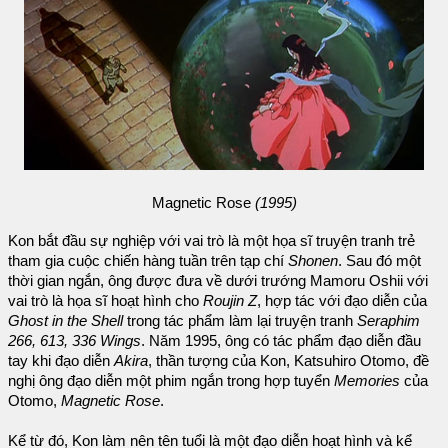
Magnetic Rose
(1995)
Kon bắt đầu sự nghiệp với vai trò là một họa sĩ truyện tranh trẻ
tham gia cuộc chiến hàng tuần trên tạp chí
Shonen
. Sau đó một
thời gian ngắn, ông được đưa về dưới trướng Mamoru Oshii với
vai trò là họa sĩ hoạt hình cho
Roujin Z
, hợp tác với đạo diễn của
Ghost in the Shell
trong tác phẩm làm lại truyện tranh
Seraphim
266, 613, 336 Wings
. Năm 1995, ông có tác phẩm đạo diễn đầu
tay khi đạo diễn
Akira
, thần tượng của Kon, Katsuhiro Otomo, đề
nghị ông đạo diễn một phim ngắn trong hợp tuyển
Memories
của
Otomo,
Magnetic Rose
.
Kể từ đó, Kon làm nên tên tuổi là một đạo diễn hoạt hình và kể