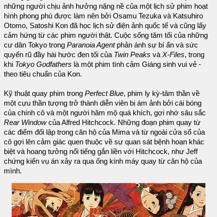
những người chịu ảnh hưởng nặng nề của một lịch sử phim hoạt
hình phong phú được làm nên bởi Osamu Tezuka và Katsuhiro
Otomo, Satoshi Kon đã học lịch sử điện ảnh quốc tế và cũng lấy
cảm hứng từ các phim người thật. Cuộc sống tăm tối của những
cư dân Tokyo trong
Paranoia Agent
phản ánh sự bí ẩn và sức
quyến rũ đầy hài hước đen tối của
Twin Peaks
và
X-Files
, trong
khi
Tokyo Godfathers
là một phim tình cảm Giáng sinh vui vẻ -
theo tiêu chuẩn của Kon.
Kỹ thuật quay phim trong
Perfect Blue
, phim ly kỳ-tâm thần về
một cựu thần tượng trở thành diễn viên bị ám ảnh bởi cái bóng
của chính cô và một người hâm mộ quá khích, gợi nhớ sâu sắc
Rear Window
của Alfred Hitchcock. Những đoạn phim quay từ
các điểm đối lập trong căn hộ của Mima và từ ngoài cửa sổ của
cô gợi lên cảm giác quen thuộc về sự quan sát bệnh hoạn khác
biệt và hoang tưởng nổi tiếng gắn liền với Hitchcock, như Jeff
chứng kiến vụ án xảy ra qua ống kính máy quay từ căn hộ của
mình.