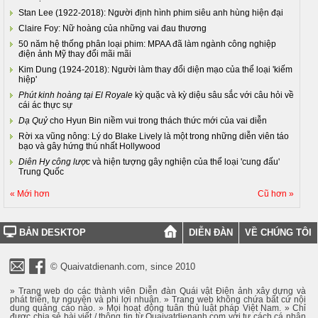
Stan Lee (1922-2018): Người định hình phim siêu anh hùng hiện đại
Claire Foy: Nữ hoàng của những vai đau thương
50 năm hệ thống phân loại phim: MPAA đã làm ngành công nghiệp
điện ảnh Mỹ thay đổi mãi mãi
Kim Dung (1924-2018): Người làm thay đổi diện mạo của thể loại 'kiếm
hiệp'
Phút kinh hoàng tại El Royale
kỳ quặc và kỳ diệu sâu sắc với câu hỏi về
cái ác thực sự
Dạ Quỷ
cho Hyun Bin niềm vui trong thách thức mới của vai diễn
Rời xa vũng nông: Lý do Blake Lively là một trong những diễn viên táo
bạo và gây hứng thú nhất Hollywood
Diên Hy công lược
và hiện tượng gây nghiện của thể loại 'cung đấu'
Trung Quốc
« Mới hơn
Cũ hơn »
BẢN DESKTOP
DIỄN ĐÀN
VỀ CHÚNG TÔI
© Quaivatdienanh.com, since 2010
» Trang web do các thành viên Diễn đàn Quái vật Điện ảnh xây dựng và
phát triển, tự nguyện và phi lợi nhuận. » Trang web không chứa bất cứ nội
dung quảng cáo nào. » Mọi hoạt động tuân thủ luật pháp Việt Nam. » Chỉ
được chia sẻ bài viết / thông tin từ Quaivatdienanh.com với tư cách cá nhân