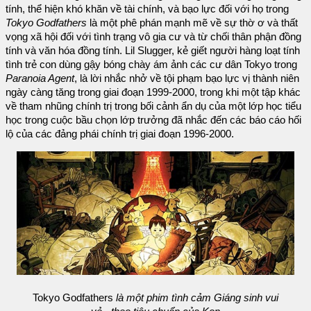
tính, thể hiện khó khăn về tài chính, và bạo lực đối với họ trong
Tokyo Godfathers
là một phê phán mạnh mẽ về sự thờ ơ và thất
vọng xã hội đối với tình trạng vô gia cư và từ chối thân phận đồng
tính và văn hóa đồng tính. Lil Slugger, kẻ giết người hàng loạt tính
tình trẻ con dùng gậy bóng chày ám ảnh các cư dân Tokyo trong
Paranoia Agent
, là lời nhắc nhở về tội phạm bạo lực vị thành niên
ngày càng tăng trong giai đoạn 1999-2000, trong khi một tập khác
về tham nhũng chính trị trong bối cảnh ẩn dụ của một lớp học tiểu
học trong cuộc bầu chọn lớp trưởng đã nhắc đến các báo cáo hối
lộ của các đảng phái chính trị giai đoạn 1996-2000.
Tokyo Godfathers
là một phim tình cảm Giáng sinh vui