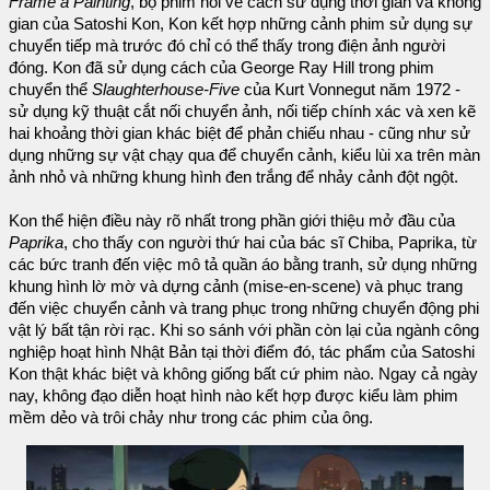
Frame a Painting
, bộ phim nói về cách sử dụng thời gian và không
gian của Satoshi Kon, Kon kết hợp những cảnh phim sử dụng sự
chuyển tiếp mà trước đó chỉ có thể thấy trong điện ảnh người
đóng. Kon đã sử dụng cách của George Ray Hill trong phim
chuyển thể
Slaughterhouse-Five
của Kurt Vonnegut năm 1972 -
sử dụng kỹ thuật cắt nối chuyển ảnh, nối tiếp chính xác và xen kẽ
hai khoảng thời gian khác biệt để phản chiếu nhau - cũng như sử
dụng những sự vật chạy qua để chuyển cảnh, kiểu lùi xa trên màn
ảnh nhỏ và những khung hình đen trắng để nhảy cảnh đột ngột.
Kon thể hiện điều này rõ nhất trong phần giới thiệu mở đầu của
Paprika
, cho thấy con người thứ hai của bác sĩ Chiba, Paprika, từ
các bức tranh đến việc mô tả quần áo bằng tranh, sử dụng những
khung hình lờ mờ và dựng cảnh (mise-en-scene) và phục trang
đến việc chuyển cảnh và trang phục trong những chuyển động phi
vật lý bất tận rời rạc. Khi so sánh với phần còn lại của ngành công
nghiệp hoạt hình Nhật Bản tại thời điểm đó, tác phẩm của Satoshi
Kon thật khác biệt và không giống bất cứ phim nào. Ngay cả ngày
nay, không đạo diễn hoạt hình nào kết hợp được kiểu làm phim
mềm dẻo và trôi chảy như trong các phim của ông.