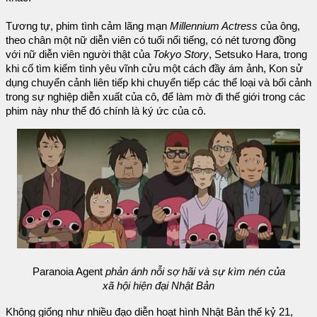
Tương tự, phim tình cảm lãng mạn
Millennium Actress
của ông,
theo chân một nữ diễn viên có tuổi nổi tiếng, có nét tương đồng
với nữ diễn viên người thật của
Tokyo Story
, Setsuko Hara, trong
khi cố tìm kiếm tình yêu vĩnh cửu một cách đầy ám ảnh, Kon sử
dụng chuyển cảnh liên tiếp khi chuyển tiếp các thể loại và bối cảnh
trong sự nghiệp diễn xuất của cô, để làm mờ đi thế giới trong các
phim này như thể đó chính là ký ức của cô.
Paranoia Agent
phản ánh nỗi sợ hãi và sự kìm nén của
xã hội hiện đại Nhật Bản
Không giống như nhiều đạo diễn hoạt hình Nhật Bản thế kỷ 21,