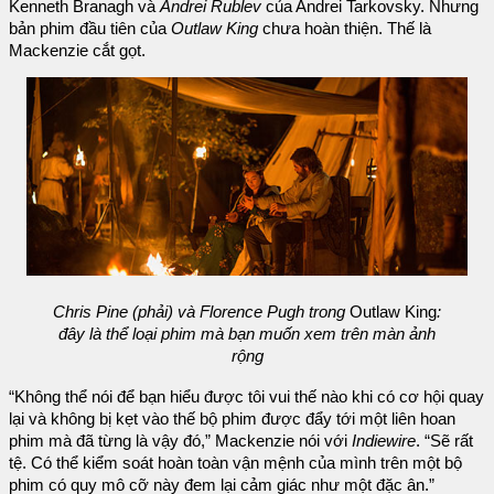
Kenneth Branagh và
Andrei Rublev
của Andrei Tarkovsky. Nhưng
bản phim đầu tiên của
Outlaw King
chưa hoàn thiện. Thế là
Mackenzie cắt gọt.
Chris Pine (phải) và Florence Pugh trong
Outlaw King
:
đây là thể loại phim mà bạn muốn xem trên màn ảnh
rộng
“Không thể nói để bạn hiểu được tôi vui thế nào khi có cơ hội quay
lại và không bị kẹt vào thế bộ phim được đẩy tới một liên hoan
phim mà đã từng là vậy đó,” Mackenzie nói với
Indiewire
. “Sẽ rất
tệ. Có thể kiểm soát hoàn toàn vận mệnh của mình trên một bộ
phim có quy mô cỡ này đem lại cảm giác như một đặc ân.”