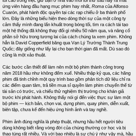
tối cao trong việc giữ bạn ở nhà vào mỗi tối thứ sáu này ra mắt
ứng viên hàng đầu hạng mục phim hay nhất,
Roma
của Alfonso
Cuarón, phát hành độc quyền tại các rạp chiếu ở ba thành phố
lớn. Đây là những biểu hiện theo dòng thời sự của một công ty
cảm thấy mình đang lẩn khuất trong bóng tối, tìm ra cách tái tạo
một hệ thống đã không thay đổi gì nhiều 50 năm qua, và nâng cổ
phần sở hữu trong tương lai của cách chúng ta xem phim. Không
hẳn là David Copperfield băng qua Vạn Lý Trường Thành Trung
Quốc; đây giống như lấy lại cho bạn thời gian đã mất. Dù sao đó
cũng là một xảo thuật.
Các bước cần thiết để làm nên một bộ phim thành công trong
năm 2018 hầu như không đếm xuể. Nhiều thập kỷ qua, các hãng
phim đã tinh chỉnh một quy trình bao gồm phân tích dữ liệu chỉ ra
các điểm quan tâm, trả tiền mua sỉ quyền làm phim chuyển thể từ
tài sản có trước, và chiếu thử nghiệm thị trường cho khán giả
trước khi phát hành. Không thấy nói gì đến việc thực sự làm một
bộ phim — kịch bản, chọn vai, dựng phim, quay phim, diễn xuất,
biên tập, chưa kể đến hiệu ứng hình ảnh và tay nghề.
Phim ảnh đúng nghĩa là phép thuật, nhưng hầu hết người tiêu
dùng không biết rằng vòng đời của chúng thường cơ học và bị
thao túng rất nhiều. Và với bao nhiêu là sự chú ý như vậy mà, hầu