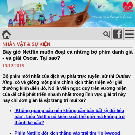
NHÂN VẬT & SỰ KIỆN
Bây giờ Netflix muốn đoạt cả những bộ phim danh giá
- và giải Oscar. Tại sao?
19/12/2018
Bộ phim mới nhất của dịch vụ phát trực tuyến, sử thi
Outlaw
King
, có vẻ giống một phim chính kịch thân thiện với giải
thưởng kinh điển đó. Nó là viên ngọc quý trên vương miện
của đế chế phát triển nhanh nhất trong lĩnh vực giải trí này
hay chỉ đơn giản là vật trang trí mui xe?
'Không quảng cáo nên không cần bán bất kỳ dữ liệu
nào': Liệu Netflix có kiểm soát thế giới mà không trở
thành kẻ xấu?
Phim Netflix đột kích thẳng vào trái tim Hollywood