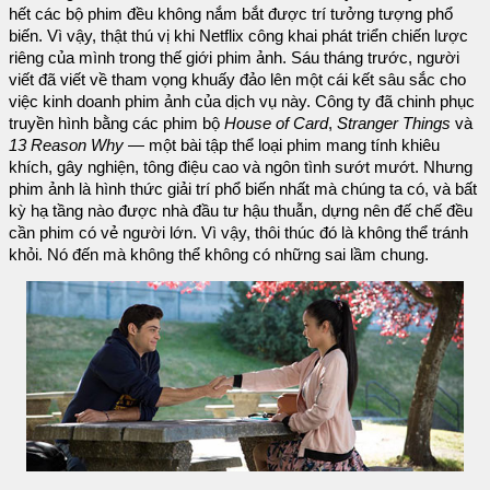
hết các bộ phim đều không nắm bắt được trí tưởng tượng phổ
biến. Vì vậy, thật thú vị khi Netflix công khai phát triển chiến lược
riêng của mình trong thế giới phim ảnh. Sáu tháng trước, người
viết đã viết về tham vọng khuấy đảo lên một cái kết sâu sắc cho
việc kinh doanh phim ảnh của dịch vụ này. Công ty đã chinh phục
truyền hình bằng các phim bộ
House of Card
,
Stranger Things
và
13 Reason Why
— một bài tập thể loại phim mang tính khiêu
khích, gây nghiện, tông điệu cao và ngôn tình sướt mướt. Nhưng
phim ảnh là hình thức giải trí phổ biến nhất mà chúng ta có, và bất
kỳ hạ tầng nào được nhà đầu tư hậu thuẫn, dựng nên đế chế đều
cần phim có vẻ người lớn. Vì vậy, thôi thúc đó là không thể tránh
khỏi. Nó đến mà không thể không có những sai lầm chung.