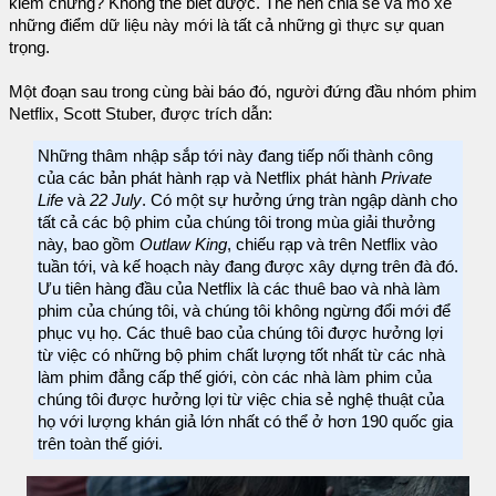
kiểm chứng? Không thể biết được. Thế nên chia sẻ và mổ xẻ
những điểm dữ liệu này mới là tất cả những gì thực sự quan
trọng.
Một đoạn sau trong cùng bài báo đó, người đứng đầu nhóm phim
Netflix, Scott Stuber, được trích dẫn:
Những thâm nhập sắp tới này đang tiếp nối thành công
của các bản phát hành rạp và Netflix phát hành
Private
Life
và
22 July
. Có một sự hưởng ứng tràn ngập dành cho
tất cả các bộ phim của chúng tôi trong mùa giải thưởng
này, bao gồm
Outlaw King
, chiếu rạp và trên Netflix vào
tuần tới, và kế hoạch này đang được xây dựng trên đà đó.
Ưu tiên hàng đầu của Netflix là các thuê bao và nhà làm
phim của chúng tôi, và chúng tôi không ngừng đổi mới để
phục vụ họ. Các thuê bao của chúng tôi được hưởng lợi
từ việc có những bộ phim chất lượng tốt nhất từ các nhà
làm phim đẳng cấp thế giới, còn các nhà làm phim của
chúng tôi được hưởng lợi từ việc chia sẻ nghệ thuật của
họ với lượng khán giả lớn nhất có thể ở hơn 190 quốc gia
trên toàn thế giới.