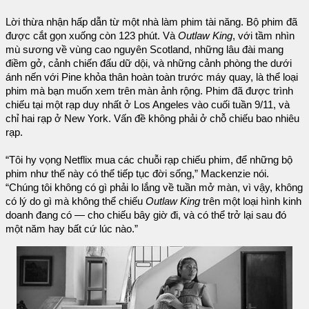
Lời thừa nhận hấp dẫn từ một nhà làm phim tài năng. Bộ phim đã
được cắt gọn xuống còn 123 phút. Và
Outlaw King
, với tầm nhìn
mù sương về vùng cao nguyên Scotland, những lâu đài mang
điềm gở, cảnh chiến đấu dữ dội, và những cảnh phòng the dưới
ánh nến với Pine khỏa thân hoàn toàn trước máy quay, là thể loại
phim mà bạn muốn xem trên màn ảnh rộng. Phim đã được trình
chiếu tại một rạp duy nhất ở Los Angeles vào cuối tuần 9/11, và
chỉ hai rạp ở New York. Vấn đề không phải ở chỗ chiếu bao nhiêu
rạp.
“Tôi hy vọng Netflix mua các chuỗi rạp chiếu phim, để những bộ
phim như thế này có thể tiếp tục đời sống,” Mackenzie nói.
“Chúng tôi không có gì phải lo lắng về tuần mở màn, vì vậy, không
có lý do gì mà không thể chiếu
Outlaw King
trên một loại hình kinh
doanh đang có — cho chiếu bây giờ đi, và có thể trở lại sau đó
một năm hay bất cứ lúc nào.”