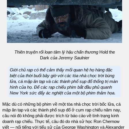
Thiên truyện rối loạn tâm lý hậu chấn thương
Hold the
Dark
của Jeremy Saulnier
Giới chủ rạp có thể cảm thấy mối quan hệ họ hàng đặc
biệt của thời buổi bây giờ với các tòa nhà chọc trời bùng
lửa, cá mập ăn tạp và các thành phố sụp đổ thống trị màn
hình của họ. Để các rạp chiếu phim bắt đầu phủ quanh
New York sức đẩy ác nghiệt của một bộ phim thảm họa.
Mặc dù có những bộ phim về một tòa nhà chọc trời bốc lửa, cá
mập ăn tạp và các thành phố sụp đổ ở cụm rạp chiếu năm nay,
câu nói đó không phải được trích từ báo cáo về tình trạng kinh
doanh rạp chiếu. Thực tế, câu đó do nhà sử học Ron Chernow
viết — nổi tiếng với tiểu sử của George Washington và Alexander