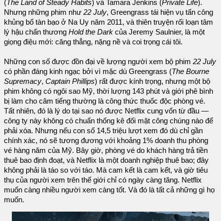
(
The Land of Steady Habits
) và Tamara Jenkins (
Private Life
).
Nhưng những phim như
22 July
, Greengrass tái hiện vụ tấn công
khủng bố tàn bạo ở Na Uy năm 2011, và thiên truyện rối loạn tâm
lý hậu chấn thương
Hold the Dark
của Jeremy Saulnier, là một
giọng điệu mới: căng thẳng, nặng nề và coi trọng cái tôi.
Những con số được đồn đại về lượng người xem bộ phim
22 July
có phần đáng kinh ngạc bởi vì mặc dù Greengrass (
The Bourne
Supremacy
,
Captain Phillips
) rất được kính trọng, nhưng một bộ
phim không có ngôi sao Mỹ, thời lượng 143 phút và giới phê bình
bị làm cho câm tiếng thường là công thức thuốc độc phòng vé.
Tất nhiên, đó là lý do tại sao nó được Netflix cung vốn từ đầu —
công ty này không có chuẩn thống kê đối mặt công chúng nào để
phải xóa. Nhưng nếu con số 14,5 triệu lượt xem đó dù chỉ gần
chính xác, nó sẽ tương đương với khoảng 1% doanh thu phòng
vé hàng năm của Mỹ. Bây giờ, phòng vé do khách hàng trả tiền
thuê bao định đoạt, và Netflix là một doanh nghiệp thuê bao; đây
không phải là táo so với táo. Mà cam kết là cam kết, và giờ tiêu
thụ của người xem trên thế giới chỉ có ngày càng tăng. Netflix
muốn càng nhiều người xem càng tốt. Và đó là tất cả những gì họ
muốn.