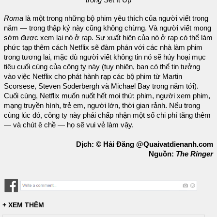
Roma
là một trong những bộ phim yêu thích của người viết trong
năm — trong thập kỷ này cũng không chừng. Và người viết mong
sớm được xem lại nó ở rạp. Sự xuất hiện của nó ở rạp có thể làm
phức tạp thêm cách Netflix sẽ đàm phán với các nhà làm phim
trong tương lai, mặc dù người viết không tin nó sẽ hủy hoại mục
tiêu cuối cùng của công ty này (tuy nhiên, bạn có thể tin tưởng
vào việc Netflix cho phát hành rạp các bộ phim từ Martin
Scorsese, Steven Soderbergh và Michael Bay trong năm tới).
Cuối cùng, Netflix muốn nuốt hết mọi thứ: phim, người xem phim,
mạng truyền hình, trẻ em, người lớn, thời gian rảnh. Nếu trong
cùng lúc đó, công ty này phải chấp nhận một số chi phí tăng thêm
— và chút ê chề — họ sẽ vui vẻ làm vậy.
Dịch: © Hải Đăng @Quaivatdienanh.com
Nguồn:
The Ringer
+ XEM THÊM