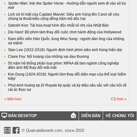
Spider-Man: Into the Spder-Verse
- Hướng dẫn người xem đi vào
vũ trụ
mới
Lịch sử bí mật của Captain Marvel: Siêu anh hùng tên Carol sẽ cứu
chúng ta thoát kiểu cộng đồng hâm mộ độc hại
Satoshi Kon: Tài hoa hoạt hình độc nhất vô nhị của Nhật Bản
Die Hard
: Bộ phim làm thay đổi cuộc chơi hành động của Hollywood
Nam diễn viên Hàn Quốc Jung Woo Sung - người đàn ông của những
sứ mệnh
Stan Lee (1922-2018): Người định hình phim siêu anh hùng hiện đại
Claire Foy: Nữ hoàng của những vai đau thương
50 năm hệ thống phân loại phim: MPAA đã làm ngành công nghiệp
điện ảnh Mỹ thay đổi mãi mãi
Kim Dung (1924-2018): Người làm thay đổi diện mạo của thể loại 'kiếm
hiệp'
Phút kinh hoàng tại El Royale
kỳ quặc và kỳ diệu sâu sắc với câu hỏi về
cái ác thực sự
« Mới hơn
Cũ hơn »
BẢN DESKTOP
DIỄN ĐÀN
VỀ CHÚNG TÔI
© Quaivatdienanh.com, since 2010