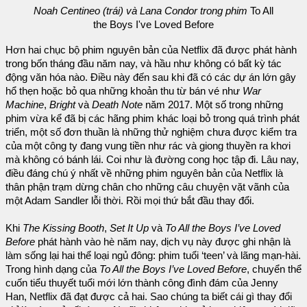
Noah Centineo (trái) và Lana Condor trong phim
To All
the Boys I've Loved Before
Hơn hai chục bộ phim nguyên bản của Netflix đã được phát hành
trong bốn tháng đầu năm nay, và hầu như không có bất kỳ tác
động văn hóa nào. Điều này đến sau khi đã có các dự án lớn gây
hổ thẹn hoặc bỏ qua những khoản thu từ bán vé như
War
Machine
,
Bright
và
Death Note
năm 2017. Một số trong những
phim vừa kể đã bị các hãng phim khác loại bỏ trong quá trình phát
triển, một số đơn thuần là những thử nghiệm chưa được kiểm tra
của một công ty đang vung tiền như rác và giong thuyền ra khơi
mà không có bánh lái. Coi như là đường cong học tập đi. Lâu nay,
điều đáng chú ý nhất về những phim nguyên bản của Netflix là
thân phận trạm dừng chân cho những câu chuyện vặt vãnh của
một Adam Sandler lỗi thời. Rồi mọi thứ bắt đầu thay đổi.
Khi
The Kissing Booth
,
Set It Up
và
To All the Boys I’ve Loved
Before
phát hành vào hè năm nay, dịch vụ này được ghi nhận là
làm sống lại hai thể loại ngủ đông: phim tuổi ‘teen’ và lãng mạn-hài.
Trong hình dạng của
To All the Boys I’ve Loved Before
, chuyển thể
cuốn tiểu thuyết tuổi mới lớn thành công đình đám của Jenny
Han, Netflix đã đạt được cả hai. Sao chúng ta biết cái gì thay đổi