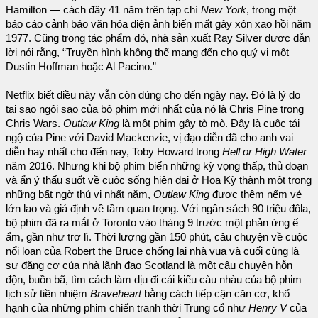
Hamilton — cách đây 41 năm trên tạp chí
New York
, trong một
báo cáo cảnh báo văn hóa điện ảnh biến mất gây xôn xao hồi năm
1977. Cũng trong tác phẩm đó, nhà sản xuất Ray Silver được dẫn
lời nói rằng, “Truyền hình không thể mang đến cho quý vị một
Dustin Hoffman hoặc Al Pacino.”
Netflix biết điều này vẫn còn đúng cho đến ngày nay. Đó là lý do
tại sao ngôi sao của bộ phim mới nhất của nó là Chris Pine trong
Chris Wars.
Outlaw King
là một phim gây tò mò. Đây là cuộc tái
ngộ của Pine với David Mackenzie, vị đạo diễn đã cho anh vai
diễn hay nhất cho đến nay, Toby Howard trong
Hell or High Water
năm 2016. Nhưng khi bộ phim biến những kỳ vọng thấp, thủ đoạn
và ẩn ý thấu suốt về cuộc sống hiện đại ở Hoa Kỳ thành một trong
những bất ngờ thú vị nhất năm,
Outlaw King
được thêm nếm vẻ
lớn lao và giả định về tầm quan trọng. Với ngân sách 90 triệu đôla,
bộ phim đã ra mắt ở Toronto vào tháng 9 trước một phản ứng ế
ẩm, gần như trơ lì. Thời lượng gần 150 phút, câu chuyện về cuộc
nổi loạn của Robert the Bruce chống lại nhà vua và cuối cùng là
sự đăng cơ của nhà lãnh đạo Scotland là một câu chuyện hỗn
độn, buồn bã, tìm cách làm dịu đi cái kiểu càu nhàu của bộ phim
lịch sử tiền nhiệm
Braveheart
bằng cách tiếp cận căn cơ, khổ
hạnh của những phim chiến tranh thời Trung cổ như
Henry V
của