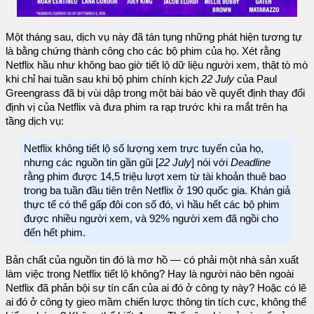
Một tháng sau, dịch vụ này đã tán tụng những phát hiện tương tự
là bằng chứng thành công cho các bộ phim của họ. Xét rằng
Netflix hầu như không bao giờ tiết lộ dữ liệu người xem, thật tò mò
khi chỉ hai tuần sau khi bộ phim chính kịch
22 July
của Paul
Greengrass đã bị vùi dập trong một bài báo về quyết định thay đổi
định vị của Netflix và đưa phim ra rạp trước khi ra mắt trên hạ
tầng dịch vụ:
Netflix không tiết lộ số lượng xem trực tuyến của họ,
nhưng các nguồn tin gần gũi [
22 July
] nói với
Deadline
rằng phim được 14,5 triệu lượt xem từ tài khoản thuê bao
trong ba tuần đầu tiên trên Netflix ở 190 quốc gia. Khán giả
thực tế có thể gấp đôi con số đó, vì hầu hết các bộ phim
được nhiều người xem, và 92% người xem đã ngồi cho
đến hết phim.
Bản chất của nguồn tin đó là mơ hồ — có phải một nhà sản xuất
làm việc trong Netflix tiết lộ không? Hay là người nào bên ngoài
Netflix đã phản bội sự tín cẩn của ai đó ở công ty này? Hoặc có lẽ
ai đó ở công ty gieo mầm chiến lược thông tin tích cực, không thể