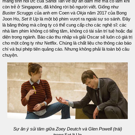
mang tính hồi ức của Sandi Tan về dự án đam mê mà cô làm khi
còn trẻ ở Singapore, đã không rời bỏ người viết. Giống như
Buster Scruggs
của anh em Coen và
Okja
năm 2017 của Bong
Joon Ho,
Set It Up
là một bộ phim vượt ra ngoài sự so sánh. Đây
là băng thông mà công ty có thể cung cấp cho các nghệ sĩ: các
nhà làm phim không có tiếng tăm, không có tài sản trí tuệ hoặc đại
diện trong ngành. Báo cáo thu nhập và giải Oscar sẽ luôn có giá trị
cho một công ty như Netflix. Chúng là chất liệu cho thông cáo báo
chí và bụi phép tiên quảng cáo. Nhưng không phải là toàn bộ câu
chuyện.
Sự ăn ý sủi tăm giữa Zoey Deutch và Glen Powell (trái)
trong
Set It Up