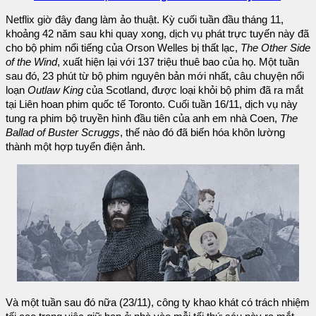
Netflix giờ đây đang làm ảo thuật. Kỳ cuối tuần đầu tháng 11,
khoảng 42 năm sau khi quay xong, dịch vụ phát trực tuyến này đã
cho bộ phim nổi tiếng của Orson Welles bị thất lạc,
The Other Side
of the Wind
, xuất hiện lại với 137 triệu thuê bao của họ. Một tuần
sau đó, 23 phút từ bộ phim nguyên bản mới nhất, câu chuyện nổi
loạn
Outlaw King
của Scotland, được loại khỏi bộ phim đã ra mắt
tại Liên hoan phim quốc tế Toronto. Cuối tuần 16/11, dịch vụ này
tung ra phim bộ truyền hình đầu tiên của anh em nhà Coen,
The
Ballad of Buster Scruggs
, thế nào đó đã biến hóa khôn lường
thành một hợp tuyển điện ảnh.
Và một tuần sau đó nữa (23/11), công ty khao khát có trách nhiệm