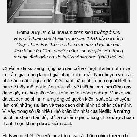
Roma
là ký ức của nhà làm phim sinh trưởng ở khu
Roma ở thành phố Mexico vào năm 1970, lấy bối cảnh
Cuộc chiến Bẩn thỉu của đất nước này, được kể qua
lăng kính của Cleo, người chăm sóc và giúp việc trong
một gia đình giàu có, do Yalitza Aparermo (phải) thủ vai
Chiếu rạp là sự sang trọng hấp dẫn đối với một nhà làm phim và
có cảm giác cũng là một giải pháp trước mắt. Nói chuyện với các
nhà sản xuất và giám đốc điều hành hãng phim bên ngoài Netflix,
bạn sẽ thấy một nỗi lo lắng sâu sắc về thiệt hại mà thời điểm này
đang gây ra cho phần còn lại của ngành công nghiệp. Mackenzie
đã cắt xén bộ phim, nhưng ông có quyền kiểm soát câu chuyện,
làm chủ những sai lầm và theo cách định hình số phận của mình.
Vì vậy, trong số rất nhiều khó khăn lớn nhất của Netflix là những
bộ phim không hẳn dở; chỉ là có cảm giác chúng chưa được hoàn
thành hoặc không được kiểm soát.
Hollywood khét tiếng với quy trình, và các hãng phim thường bị