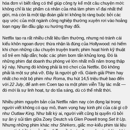
hóa đơn vì biết rằng có thể giúp công ty kể một câu chuyện mới:
không chỉ là tác phẩm cá nhân của nhà làm phim vĩ đại nhất thế
giới, mà còn là một tập đoàn giải trí không bị ràng buộc bởi các
quy ước của một ngành công nghiệp thường xuyên rơi vào hoảng
loạn ngay lần đầu gặp xu hướng thay đổi.
Netflix tạo ra rất nhiều chất liệu tầm thường, nhưng nó tránh cái
kiểu khôn ngoan được thừa nhận là đúng của Hollywood: nó hiếm
khi chọn những câu chuyện truyện tranh; phim hoạt hình kỹ thuật
số trẻ em hấp dẫn; hoặc các phim bom tấn khủng long. Đó là
những phim đạt doanh thu phòng vé lớn nhất mỗi năm trong thập
kỷ này. Nhưng đó không phải là trò chơi của Netflix. Đó không
phải là một sự phá vỡ. Đây là người gỡ rối. Giành giải Phim hay
nhất cho một bộ phim như
Roma
, thu hút 14,5 triệu thuê bao đến
với
22 July
, để anh em Coen tạo ra một phim viễn Tây lác mắt —
đó mới là sự linh hoạt, tự do tỏa sáng, dù có thể nhất thời.
Nhiều phim nguyên bản của Netflix năm nay còn đọng lại trong
người viết không có quy mô, tham vọng hay kinh phí của cái gì cỡ
như
Outlaw King
. Như bất kỳ ai, người viết cũng bị quyến rũ bởi
sự ăn ý sủi tăm giữa Zoey Deutch và Glen Powell trong
Set It Up
.
Nhưng những phim khác như
Shirkers
, giấc mơ-kiểu phim tài liệu