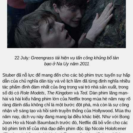
22 July
: Greengrass tái hiện vụ tấn công khủng bố tàn
bạo ở Na Uy năm 2011
Stuber đã nỗ lực để mang đến cho các bộ phim trực tuyến sự hấp
dẫn của chủ nghĩa dân túy và vẻ lịch lãm đã từng định nghĩa nhiều
tác phẩm đình đám nhất của ông trong vai trò nhà sản xuất, trong
số đó có
Role Models
,
The Kingdom
và
Ted
. Dàn phim lãng mạn-
hài và hài kiểu hãng phim lớn của Netflix trong mùa hè năm nay rõ
ràng đánh dấu không chỉ là một bước đột phá, mà còn là sự công
nhận về sáng tạo và hồi sinh truyền thống của Hollywood. Mùa thu
năm nay, dịch vụ này đang mang lại điều khác biệt. Như với Bong
Joon Ho và Noah Baumbach trước đó, Netflix đã bỏ vốn cho các
bộ phim tinh tế của nhà đạo diễn phim độc lập Nicole Holofcener