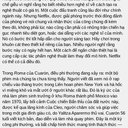
chế giễu vì nghĩ rằng họ biết nhiều hơn nghệ sĩ về cách tạo ra
nghệ thuật có giá trị. Một cuộc đấu tranh cũng lâu đời như chính
ngành này. Nhưng Netflix, được giải phóng trước thói đỏng đảnh
của phòng vé nói chung và nhận thức của công chúng đi kèm
theo đó, không phải lúc nào cũng cần phải có những trận chiến hạ
gục nhanh tiêu diệt gọn, hoặc dai dẳng với các nghệ sĩ của mình.
Nó có bước thí tốt hấp dẫn cho người sáng tạo: Hãy chơi trong
khuôn cát theo thiết kế riêng của bạn. Nhiều người nghĩ rằng
bước này có ngày hết hạn. Một cách để ngăn chặn thiệt hại là
cung cấp các tác phẩm nghệ thuật làm thay đổi mô hình. Netflix
có thể có cả điều đó.
Trong
Roma
của Cuarón, điều phi thường đang xảy ra: một bộ
phim mà chúng ta chưa từng thấy. Người viết đã xem nó ở rạp
chiếu vào tháng trước trong Liên hoan phim New York và há hốc
vì miệng khô và mắt ướt ở người khác rất lâu. Đó là ký ức của
nhà làm phim sinh trưởng ở khu Roma thành phố Mexico vào
năm 1970, lấy bối cảnh Cuộc chiến Bẩn thỉu của đất nước này,
được kể qua lăng kính của Cleo, người chăm sóc và giúp việc
trong một gia đình giàu có, do Yalitza Aparermo thủ vai. Cuarón 56
tuổi viết kịch bản, đạo diễn và làm nhà quay phim. Đây là một kỳ
công phi thường, và bất chấp hình thức mang tính thách thức —