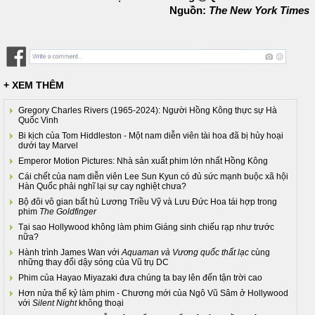
Nguồn:
The New York Times
+ XEM THÊM
Gregory Charles Rivers (1965-2024): Người Hồng Kông thực sự Hà
Quốc Vinh
Bi kịch của Tom Hiddleston - Một nam diễn viên tài hoa đã bị hủy hoại
dưới tay Marvel
Emperor Motion Pictures: Nhà sản xuất phim lớn nhất Hồng Kông
Cái chết của nam diễn viên Lee Sun Kyun có đủ sức mạnh buộc xã hội
Hàn Quốc phải nghĩ lại sự cay nghiệt chưa?
Bộ đôi vô gian bất hủ Lương Triều Vỹ và Lưu Đức Hoa tái hợp trong
phim
The Goldfinger
Tại sao Hollywood không làm phim Giáng sinh chiếu rạp như trước
nữa?
Hành trình James Wan với
Aquaman và Vương quốc thất lạc
cùng
những thay đổi dậy sóng của Vũ trụ DC
Phim của Hayao Miyazaki đưa chúng ta bay lên đến tận trời cao
Hơn nửa thế kỷ làm phim - Chương mới của Ngô Vũ Sâm ở Hollywood
với
Silent Night
không thoại