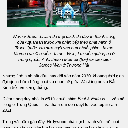
Warner Bros. đã làm đủ mọi cách để duy trì thành công
của
Aquaman
trước khi phần tiếp theo phát hành ở
Trung Quốc. Họ đưa ngôi sao của chuỗi phim, Jason
Momoa và đạo diễn, James Wan, lưu diễn quảng bá ở
Trung Quốc. Ảnh: Jason Momoa (trái) và đạo diễn
James Wan ở Thượng Hải
Nhưng tình hình bắt đầu thay đổi vào năm 2020, khoảng thời gian
đại dịch chớm bùng phát và quan hệ giữa Washington và Bắc
Kinh trở nên căng thẳng.
Điểm sáng duy nhất là
F9
từ chuỗi phim
Fast & Furious
— vốn nổi
tiếng ở Trung Quốc — và thậm chí còn suýt lọt vào top 5 năm
2021.
Trong vài năm gần đây, Hollywood phải cạnh tranh với một loạt
phim bom tấn nội địa lớn hơn và hay hơn, phù hợp hơn với thị