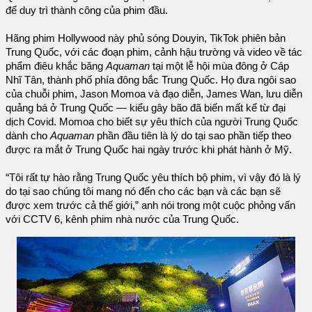
để duy trì thành công của phim đầu.
Hãng phim Hollywood này phủ sóng Douyin, TikTok phiên bản
Trung Quốc, với các đoạn phim, cảnh hậu trường và video về tác
phẩm điêu khắc băng
Aquaman
tại một lễ hội mùa đông ở Cáp
Nhĩ Tân, thành phố phía đông bắc Trung Quốc. Họ đưa ngôi sao
của chuỗi phim, Jason Momoa và đạo diễn, James Wan, lưu diễn
quảng bá ở Trung Quốc — kiểu gây bão đã biến mất kể từ đại
dịch Covid. Momoa cho biết sự yêu thích của người Trung Quốc
dành cho
Aquaman
phần đầu tiên là lý do tại sao phần tiếp theo
được ra mắt ở Trung Quốc hai ngày trước khi phát hành ở Mỹ.
“Tôi rất tự hào rằng Trung Quốc yêu thích bộ phim, vì vậy đó là lý
do tại sao chúng tôi mang nó đến cho các bạn và các bạn sẽ
được xem trước cả thế giới,” anh nói trong một cuộc phỏng vấn
với CCTV 6, kênh phim nhà nước của Trung Quốc.