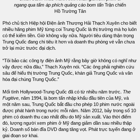
ngang qua tấm áp phích quảng cáo bom tấn
Trận chiến
Hồ Trường Tân
Phó chủ tịch Hiệp hội Điện ảnh Thượng Hải Thạch Xuyên cho biết
nhiều hãng phim Mỹ từng coi Trung Quốc là thị trường mà họ luôn
có thể kiếm tiền. Giờ không vậy nữa. Người tiêu dùng thận trọng
Trung Quốc đang chi tiêu ít hơn và doanh thu phòng vé vẫn chưa
trở lại mức trước đại dịch.
“Tôi bảo các công ty điện ảnh Mỹ rằng bây giờ không có nghĩ như
vậy được nữa đâu,” Thạch Xuyên nói. “Các ông phải nghiên cứu
sâu để hiểu thị trường Trung Quốc, khán giả Trung Quốc và văn
hóa đại chúng Trung Quốc.”
Mối tình Hollywood-Trung Quốc đã có từ nhiều năm trước.
The
Fugitive
, năm 1994, là bom tấn nhập khẩu đầu tiên của Mỹ, và
một năm sau, Trung Quốc bắt đầu cho phép 10 phim nước ngoài
được phát hành trong nước mỗi năm. Năm 2012, bảy trong số 10
phim có doanh thu cao nhất đều do Mỹ sản xuất. Vào thời điểm
đó, lượng người xem phim ở Mỹ đang giảm dần sau nhiều thập
kỷ. Doanh số bán đĩa DVD đang tăng vọt. Phát trực tuyến đang ở
giai đoạn sơ khai.