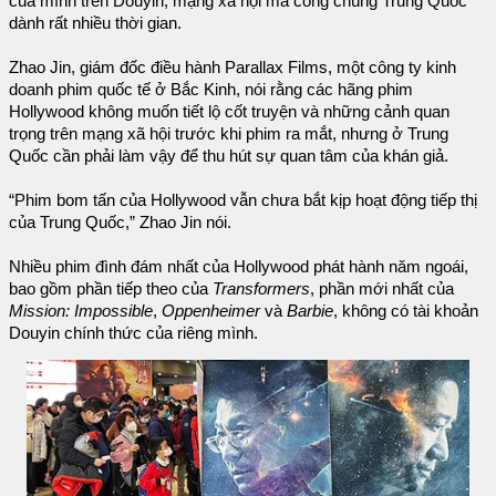
của mình trên Douyin, mạng xã hội mà công chúng Trung Quốc
dành rất nhiều thời gian.
Zhao Jin, giám đốc điều hành Parallax Films, một công ty kinh
doanh phim quốc tế ở Bắc Kinh, nói rằng các hãng phim
Hollywood không muốn tiết lộ cốt truyện và những cảnh quan
trọng trên mạng xã hội trước khi phim ra mắt, nhưng ở Trung
Quốc cần phải làm vậy để thu hút sự quan tâm của khán giả.
“Phim bom tấn của Hollywood vẫn chưa bắt kịp hoạt động tiếp thị
của Trung Quốc,” Zhao Jin nói.
Nhiều phim đình đám nhất của Hollywood phát hành năm ngoái,
bao gồm phần tiếp theo của
Transformers
, phần mới nhất của
Mission: Impossible
,
Oppenheimer
và
Barbie
, không có tài khoản
Douyin chính thức của riêng mình.