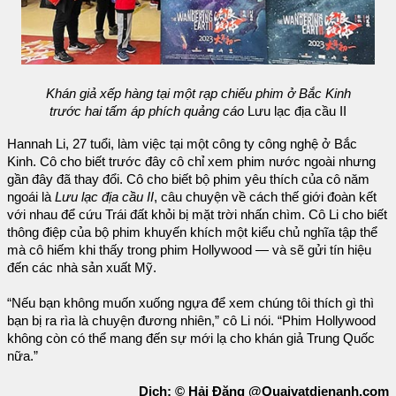
Khán giả xếp hàng tại một rạp chiếu phim ở Bắc Kinh
trước hai tấm áp phích quảng cáo
Lưu lạc địa cầu II
Hannah Li, 27 tuổi, làm việc tại một công ty công nghệ ở Bắc
Kinh. Cô cho biết trước đây cô chỉ xem phim nước ngoài nhưng
gần đây đã thay đổi. Cô cho biết bộ phim yêu thích của cô năm
ngoái là
Lưu lạc địa cầu II
, câu chuyện về cách thế giới đoàn kết
với nhau để cứu Trái đất khỏi bị mặt trời nhấn chìm. Cô Li cho biết
thông điệp của bộ phim khuyến khích một kiểu chủ nghĩa tập thể
mà cô hiếm khi thấy trong phim Hollywood — và sẽ gửi tín hiệu
đến các nhà sản xuất Mỹ.
“Nếu bạn không muốn xuống ngựa để xem chúng tôi thích gì thì
bạn bị ra rìa là chuyện đương nhiên,” cô Li nói. “Phim Hollywood
không còn có thể mang đến sự mới lạ cho khán giả Trung Quốc
nữa.”
Dịch: © Hải Đăng @Quaivatdienanh.com