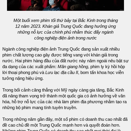
Một buổi xem phim tối thứ bảy tại Bắc Kinh trong tháng
12 năm 2023. Khán giả Trung Quốc đang hưởng ứng
những nỗ lực của chính phủ nhằm thúc đẩy ngành
công nghiệp điện ảnh trong nước
Ngành công nghiệp điện ảnh Trung Quốc đang sản xuất nhiều
phim chất lượng cao gây được tiếng vang với khán giả trong
nước. Hai phim hàng đầu của đất nước này năm ngoái nêu bật sự
đa dạng của các xuất phẩm:
Mãn giang hồng
, phim ly kỳ hồi hộp
lời thoại phong phú và
Lưu lạc địa cầu II
, bom tấn khoa học viễn
tưởng nặng hiệu ứng.
Trong bối cảnh căng thẳng với Mỹ ngày càng gia tăng, Bắc Kinh
đã nâng tham vọng trở thành một quốc gia có ảnh hưởng về văn
hóa, hỗ trợ nỗ lực của các nhà làm phim địa phương nhằm tạo ra
những bộ phim mang tính tuyên truyền.
Trong những năm gần đây, một số phim có doanh thu cao nhất đã
đề cao chủ đề một Trung Quốc mạnh hơn và quyết đoán hơn.
Những phim Trung Quốc có doanh thu cao nhất mọi thời đại là