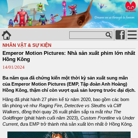
NHÂN VẬT & SỰ KIỆN
Emperor Motion Pictures: Nhà sản xuất phim lớn nhất
Hồng Kông
14/01/2024
Ba năm qua đã chứng kiến một thời kỳ sản xuất sung mãn
của Emperor Motion Pictures (EMP, Tập đoàn Anh Hoàng)
Hồng Kông, thậm chí còn vượt quá sản lượng trước đại dịch.
Hãng đã phát hành 27 phim kể từ năm 2020, bao gồm các bom
tấn phòng vé như
Raging Fire
,
Detective vs Sleuth
s và
Cliff
Walkers
, đồng thời quay 26 xuất phẩm sắp ra mắt như
The
Goldfinger
(phát hành cuối năm 2023),
Custom Frontline
và
Under
Current
, đưa EMP trở thành nhà sản xuất lớn nhất ở Hồng Kông.