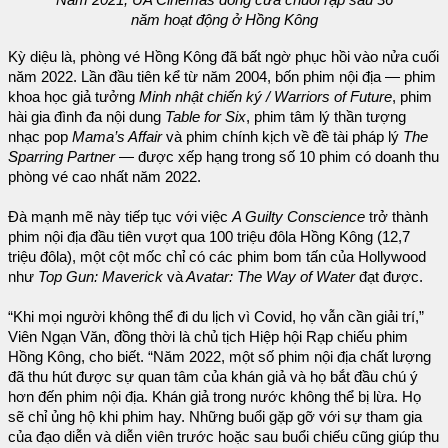
năm hoạt động ở Hồng Kông
Kỳ diệu là, phòng vé Hồng Kông đã bất ngờ phục hồi vào nửa cuối
năm 2022. Lần đầu tiên kể từ năm 2004, bốn phim nội địa — phim
khoa học giả tưởng
Minh nhật chiến ký / Warriors of Future
, phim
hài gia đình đa nội dung
Table for Six
, phim tâm lý thần tượng
nhạc pop
Mama’s Affair
và phim chính kịch về đề tài pháp lý
The
Sparring Partner
— được xếp hạng trong số 10 phim có doanh thu
phòng vé cao nhất năm 2022.
Đà mạnh mẽ này tiếp tục với việc
A Guilty Conscience
trở thành
phim nội địa đầu tiên vượt qua 100 triệu đôla Hồng Kông (12,7
triệu đôla), một cột mốc chỉ có các phim bom tấn của Hollywood
như
Top Gun: Maverick
và
Avatar: The Way of Water
đạt được.
“Khi mọi người không thể đi du lịch vì Covid, họ vẫn cần giải trí,”
Viên Ngạn Văn, đồng thời là chủ tịch Hiệp hội Rạp chiếu phim
Hồng Kông, cho biết. “Năm 2022, một số phim nội địa chất lượng
đã thu hút được sự quan tâm của khán giả và họ bắt đầu chú ý
hơn đến phim nội địa. Khán giả trong nước không thể bị lừa. Họ
sẽ chỉ ủng hộ khi phim hay. Những buổi gặp gỡ với sự tham gia
của đạo diễn và diễn viên trước hoặc sau buổi chiếu cũng giúp thu