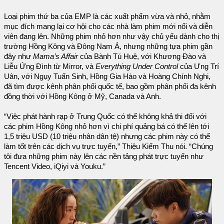
Loại phim thứ ba của EMP là các xuất phẩm vừa và nhỏ, nhằm
mục đích mang lại cơ hội cho các nhà làm phim mới nổi và diễn
viên đang lên. Những phim nhỏ hơn như vậy chủ yếu dành cho thị
trường Hồng Kông và Đông Nam Á, nhưng những tựa phim gần
đây như
Mama’s Affair
của Bành Tú Huệ, với Khương Đào và
Liễu Ứng Đình từ Mirror, và
Everything Under Control
của Ưng Trí
Uân, với Ngụy Tuấn Sinh, Hồng Gia Hào và Hoàng Chính Nghi,
đã tìm được kênh phân phối quốc tế, bao gồm phân phối đa kênh
đồng thời với Hồng Kông ở Mỹ, Canada và Anh.
“Việc phát hành rạp ở Trung Quốc có thể không khả thi đối với
các phim Hồng Kông nhỏ hơn vì chi phí quảng bá có thể lên tới
1,5 triệu USD (10 triệu nhân dân tệ) nhưng các phim này có thể
làm tốt trên các dịch vụ trực tuyến,” Thiệu Kiếm Thu nói. “Chúng
tôi đưa những phim này lên các nền tảng phát trực tuyến như
Tencent Video, iQiyi và Youku.”