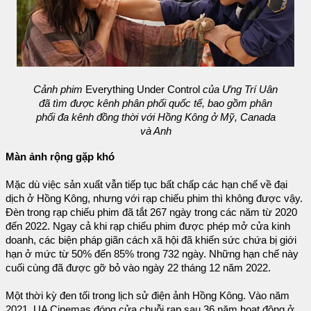
Cảnh phim
Everything Under Control
của Ưng Trí Uân
đã tìm được kênh phân phối quốc tế, bao gồm phân
phối đa kênh đồng thời với Hồng Kông ở Mỹ, Canada
và Anh
Màn ảnh rộng gặp khó
Mặc dù việc sản xuất vẫn tiếp tục bất chấp các hạn chế về đại
dịch ở Hồng Kông, nhưng với rạp chiếu phim thì không được vậy.
Đèn trong rạp chiếu phim đã tắt 267 ngày trong các năm từ 2020
đến 2022. Ngay cả khi rạp chiếu phim được phép mở cửa kinh
doanh, các biện pháp giãn cách xã hội đã khiến sức chứa bị giới
hạn ở mức từ 50% đến 85% trong 732 ngày. Những hạn chế này
cuối cùng đã được gỡ bỏ vào ngày 22 tháng 12 năm 2022.
Một thời kỳ đen tối trong lịch sử điện ảnh Hồng Kông. Vào năm
2021, UA Cinemas đóng cửa chuỗi rạp sau 36 năm hoạt động ở