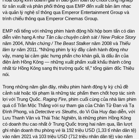
từ sản xuất và phân phối thông qua EMP đến xuất bản âm nhạc
và quản lý nghệ sĩ thông qua Emperor Entertainment Group và
trình chiếu thông qua Emperor Cinemas Group.
EMP nổi tiếng với những phim hành động hồi hộp bom tấn có dàn
diễn viên hạng A như
Tân câu chuyện cảnh sát / New Police Story
năm 2004,
Nhân chứng / The Beast Stalker
năm 2008 và
Thiếu
lâm tự
năm 2011. “Những phim ly kỳ đầy cảnh hành động như
vậy, mang lại cảm giác hưng phấn cho khán giả, là dấu ấn của
điện ảnh Hồng Kông — những xuất phẩm xuất khẩu thành công
nhất từ Hồng Kông sang thị trường quốc tế,” tổng giám đốc Thiệu
nói.
Trong những năm gần đây, nhiều phim hành động ly kỳ chủ đề
cảnh sát hoặc tội phạm là những tác phẩm then chốt hợp tác sinh
lợi với Trung Quốc.
Raging Fire
, phim cuối cùng của nhà làm phim
quá cố Trần Mộc Thắng với sự tham gia của Chân Tử Đan và Tạ
Đình Phong, và
Detective vs Sleuths
, do Vi Gia Huy đạo diễn, với
Lưu Thanh Vân và Thái Trác Nghiên, là những phim Hồng Kông
có doanh thu cao nhất ở Trung Quốc trong hai năm qua, lần lượt
ghi nhận doanh thu phòng vé là 192 triệu USD (1,33 tỉ nhân dân tệ)
vào năm 2021 và 103 triệu USD (712 triệu nhân dân tệ) vào năm