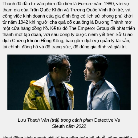
Thành đã đầu tư vào phim đầu tiên là
Encore
năm 1980, với sự
tham gia của Trần Quốc Khôn và Trương Quốc Vinh thời trẻ, và
công việc kinh doanh của gia đình ông có lịch sử phong phú khởi
từ năm 1942 khi người cha quá cố của ông là Dương Thành mở
một cửa hàng đồng hồ. Kể từ đó The Emperor Group đã phát triển
thành một tập đoàn, với sáu công ty được niêm yết trên Sở Giao
dịch Chứng khoán Hồng Kông, bao gồm dịch vụ quản lý tài sản,
tài chính, đồng hồ và đồ trang sức, đồ dùng gia đình và giải trí.
Lưu Thanh Vân (trái) trong cảnh phim
Detective Vs
Sleuth
năm 2022
Hoạt động kinh doanh giải trí bao gồm toàn bộ chuỗi công nghiệp