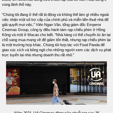
vùng lãnh thổ này.
“Chúng tôi đang ở thế rất bị động và không thể làm gì nhiều ngoài
việc nhận một số trợ cấp của chính phủ và miễn tiền thuê nhà để
giải quyết mọi việc,” Viên Ngạn Văn, tổng giám đốc Emperor
Cinemas Group, công ty điều hành tám rạp chiếu phim ở Hồng
Kông và một ở Macao cho biết. “Nhà hàng có thể chuyển từ ăn tại
chỗ sang mua mang về để giảm tổn thất, nhưng rạp chiếu phim lại
là một trường hợp khác. Chúng tôi hợp tác với Food Panda để
giao xúc xích và bỏng ngô cho những người xem các dịch vụ phát
trực tuyến tại nhà nhưng doanh thu rất nhỏ.”
Năm 2021, UA Cinemas đóng cửa chuỗi rạp sau 36