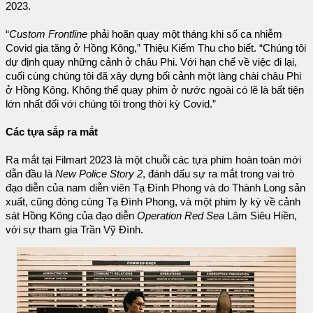
2023.
“
Custom Frontline
phải hoãn quay một tháng khi số ca nhiễm
Covid gia tăng ở Hồng Kông,” Thiệu Kiếm Thu cho biết. “Chúng tôi
dự định quay những cảnh ở châu Phi. Với hạn chế về việc đi lại,
cuối cùng chúng tôi đã xây dựng bối cảnh một làng chài châu Phi
ở Hồng Kông. Không thể quay phim ở nước ngoài có lẽ là bất tiện
lớn nhất đối với chúng tôi trong thời kỳ Covid.”
Các tựa sắp ra mắt
Ra mắt tại Filmart 2023 là một chuỗi các tựa phim hoàn toàn mới
dẫn đầu là
New Police Story 2
, đánh dấu sự ra mắt trong vai trò
đạo diễn của nam diễn viên Tạ Đình Phong và do Thành Long sản
xuất, cũng đóng cùng Tạ Đình Phong, và một phim ly kỳ về cảnh
sát Hồng Kông của đạo diễn
Operation Red Sea
Lâm Siêu Hiền,
với sự tham gia Trần Vỹ Đình.