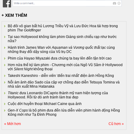
+ XEM THÊM
Bộ đôi vô gian bất hủ Lương Triều Vỹ và Lưu Đức Hoa tái hợp trong
phim
The Goldfinger
Tại sao Hollywood không làm phim Giáng sinh chiếu rạp như trước
nữa?
Hành trình James Wan với
Aquaman và Vương quốc thất lạc
cùng
những thay đổi dậy sóng của Vũ trụ DC
Phim của Hayao Miyazaki đưa chúng ta bay lên đến tận trời cao
Hơn nửa thế kỷ làm phim - Chương mới của Ngô Vũ Sâm ở Hollywood
với
Silent Night
không thoại
Takeshi Kaneshiro - diễn viên 'điển trai nhất' điện ảnh Hồng Kông
Nỗi ám ảnh đảo Sado của cặp vợ chồng đạo diễn Tetsuya Tomina và
nhà sản xuất Mina Hatanaka
Titanic
đưa Leonardo DiCaprio thành mỹ nam hiện tượng của
Hollywood. Rồi từ đó anh tránh làm trai đẹp
Cuộc đời huyền thoại Michael Caine qua ảnh
Gen-X Cops
là bộ phim đưa đến lứa diễn viên phim hành động Hồng
Kông mới như Tạ Đình Phong
« Mới hơn
Cũ hơn »