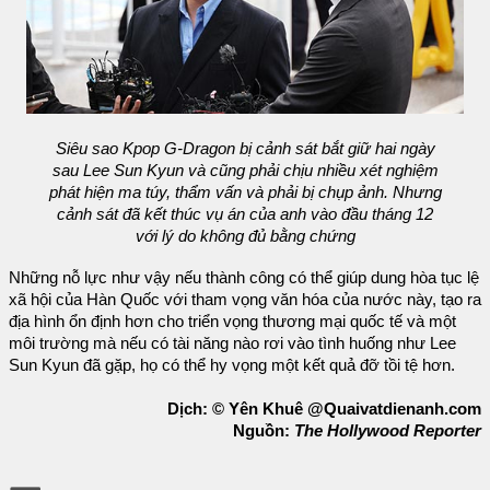
Siêu sao Kpop G-Dragon bị cảnh sát bắt giữ hai ngày
sau Lee Sun Kyun và cũng phải chịu nhiều xét nghiệm
phát hiện ma túy, thẩm vấn và phải bị chụp ảnh. Nhưng
cảnh sát đã kết thúc vụ án của anh vào đầu tháng 12
với lý do không đủ bằng chứng
Những nỗ lực như vậy nếu thành công có thể giúp dung hòa tục lệ
xã hội của Hàn Quốc với tham vọng văn hóa của nước này, tạo ra
địa hình ổn định hơn cho triển vọng thương mại quốc tế và một
môi trường mà nếu có tài năng nào rơi vào tình huống như Lee
Sun Kyun đã gặp, họ có thể hy vọng một kết quả đỡ tồi tệ hơn.
Dịch: © Yên Khuê @Quaivatdienanh.com
Nguồn:
The Hollywood Reporter