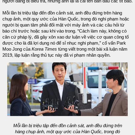
người đang bị điều tra, nhưng anh lại là cái tên dẫn đầu các tít báo.
Mỗi lần bị triệu tập đến đồn cảnh sát, anh đều đứng trên hàng
chụp ảnh, một quy ước của Hàn Quốc, trong đó nghi phạm hoặc
người bị quan tâm phải đối mặt với máy ảnh và các câu hỏi từ
báo chí trước hoặc sau khi vào trong. “Cách làm này, không có
căn cứ pháp lý, đã gây xôn xao dư luận về việc cơ quan công tố
được cho là đã lợi dụng nó để sỉ nhục nghi phạm,” cố vấn Park
Moo Jong của
Korea Times
từng viết trong một bài xã luận năm
2019, lập luận rằng thủ tục này đã vi phạm nhân quyền.
Mỗi lần bị triệu tập đến đồn cảnh sát, anh đều đứng trên
hàng chụp ảnh, một quy ước của Hàn Quốc, trong đó