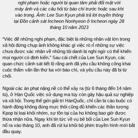
nghi phạm hoặc người bị quan tâm phải đối mặt với
máy ảnh và các câu hỏi từ báo chí trước hoặc sau khi
vào trong. Ảnh: Lee Sun Kyun phải trả lời truyền thông
tại Đồn cảnh sát Incheon Nonhyeon ở Incheon ngày 28
tháng 10 năm 2023
“Việc để những nghi phạm, đặc biệt là những nhân vật lớn trong
xã hội đứng chụp ảnh không khác gì việc rò rỉ những sự việc
chưa được xác nhận về những tội danh bị nghi ngờ có thể khiến
mọi người có định kiến.” Sau cái chết của Lee Sun Kyun, các
quan chức cảnh sát tiết lộ rằng anh đã yêu cầu không công khai
cuộc thẩm vấn lần thứ ba với báo chí, và yêu cầu này đã bị từ
chối.
Ngoài các án phạt nặng nề có thể xảy ra (từ 6 tháng đến 14 năm
tù), ở Hàn Quốc việc sử dụng ma túy còn gây hậu quả sự nghiệp
và xã hội. Trong thế giới giải trí HànQuốc, chỉ cần bị cáo buộc có
hành động không đúng mực thôi cũng đủ khiến các thần tượng
Kpop bị loại khỏi nhóm, sự tồn tại của họ không bao giờ được
thừa nhận nữa. Ngay khi tin tức về vụ bê bối của Lee Sun Kyun
nổ ra vào tháng 10, anh đã rút lui khỏi bộ phim truyền hình mới bắt
đầu quay.