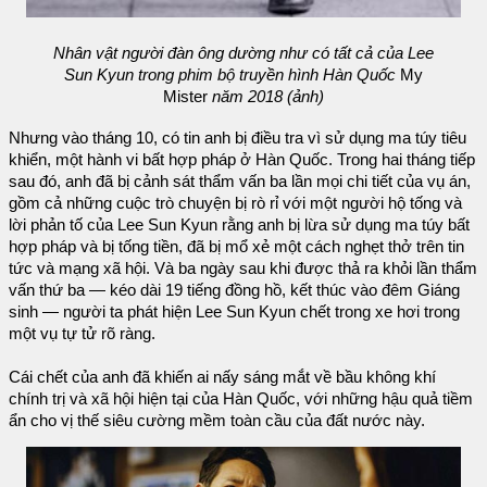
Nhân vật người đàn ông dường như có tất cả của Lee
Sun Kyun trong phim bộ truyền hình Hàn Quốc
My
Mister
năm 2018 (ảnh)
Nhưng vào tháng 10, có tin anh bị điều tra vì sử dụng ma túy tiêu
khiển, một hành vi bất hợp pháp ở Hàn Quốc. Trong hai tháng tiếp
sau đó, anh đã bị cảnh sát thẩm vấn ba lần mọi chi tiết của vụ án,
gồm cả những cuộc trò chuyện bị rò rỉ với một người hộ tống và
lời phản tố của Lee Sun Kyun rằng anh bị lừa sử dụng ma túy bất
hợp pháp và bị tống tiền, đã bị mổ xẻ một cách nghẹt thở trên tin
tức và mạng xã hội. Và ba ngày sau khi được thả ra khỏi lần thẩm
vấn thứ ba — kéo dài 19 tiếng đồng hồ, kết thúc vào đêm Giáng
sinh — người ta phát hiện Lee Sun Kyun chết trong xe hơi trong
một vụ tự tử rõ ràng.
Cái chết của anh đã khiến ai nấy sáng mắt về bầu không khí
chính trị và xã hội hiện tại của Hàn Quốc, với những hậu quả tiềm
ẩn cho vị thế siêu cường mềm toàn cầu của đất nước này.