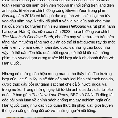
toàn.) Nhưng khi nam diễn viên Yoo Ah In (nổi tiếng trên làng điện
ảnh quốc tế với vai chính đóng cùng Steven Yeun trong phim
Burning
năm 2018) có kết quả dương tính với nhiều loại ma túy
vào đầu năm nay, Netflix đã phải tuyển lại vai của anh cho mùa
hai của phim bộ truyền hình siêu nhiên
Hellbound
và rút phát hành
hai dự án Hàn Quốc nữa của năm 2023 mà anh đóng vai chính,
The Match
và
Goodbye Earth
, cho đến nay vẫn chưa có trên nền
tảng này. Ý tưởng rằng một dự án có thể bị trật đường ray do một
diễn viên vi phạm điều khoản đạo đức, và những cáo buộc như
vậy có thể dẫn đến hậu quả chết người, có thể khiến các hãng
phim Hollywood tạm dừng trước khi hợp tác kinh doanh thêm với
Hàn Quốc.
Nhưng có những dấu hiệu mong manh cho thấy biết đâu trường
hợp của Lee Sun Kyun sẽ dẫn đến một loại hình cải cách nào đó,
được thúc đẩy bởi sự giám sát chặt chẽ cả ở nước ngoài và
trong nước. Trong những ngày kể từ khi anh qua đời, các tờ báo
quốc tế bao gồm
The New York Times
, BBC và CNN đã đăng tải
các bài bình luận về chính sách chống ma túy nghiêm ngặt của
Hàn Quốc cũng như cách cơ quan thực thi pháp luật, giới truyền
thông và công chúng đối xử với những người nổi tiếng.