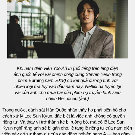
Khi nam diễn viên Yoo Ah In (nổi tiếng trên làng điện
ảnh quốc tế với vai chính đóng cùng Steven Yeun trong
phim
Burning
năm 2018) có kết quả dương tính với
nhiều loại ma túy vào đầu năm nay, Netflix đã tuyển lại
vai của anh cho mùa hai của phim bộ truyền hình siêu
nhiên
Hellbound
(ảnh)
Trong nước, cảnh sát Hàn Quốc nhận thấy họ phải biện hộ cho
cách xử lý Lee Sun Kyun, đặc biệt là việc anh không có quyền
riêng tư. Và thay vì trở thành kẻ bị ruồng bỏ, mà có lẽ Lee Sun
Kyun nghĩ rằng anh sẽ bị gán cho, lễ tang lễ riêng tư của nam diễn
viên này có sự tham dự của các đồng nghiệp hạng A — bao gồm