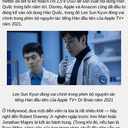
Netflix đã tiết lộ kế hoạch chi 2,5 tỉ USD để sản xuất nội dung Hàn
Quốc trong bốn năm tới. Disney, Apple và Amazon cũng đã đầu tư
đáng kể vào nội dung Hàn Quốc, trong đó Lee Sun Kyun đóng vai
chính trong phim bộ nguyên tác tiếng Hàn đầu tiên của Apple TV+
năm 2021.
Lee Sun Kyun đóng vai chính trong phim bộ nguyên tác
tiếng Hàn đầu tiên của Apple TV+
Dr Brain
năm 2021
Ở Hollywood, đưa một diễn viên ra tòa là rất nhiêu khê — hãy
nghĩ đến Robert Downey Jr nghiện ngập trước
Iron Man
hoặc
Jonathan Majors bị kết án hành hung. (Trong khi đó, nếu bạn là
Ezra Miller, công việc của bạn trong phim chuỗi đầu tiên vẫn an