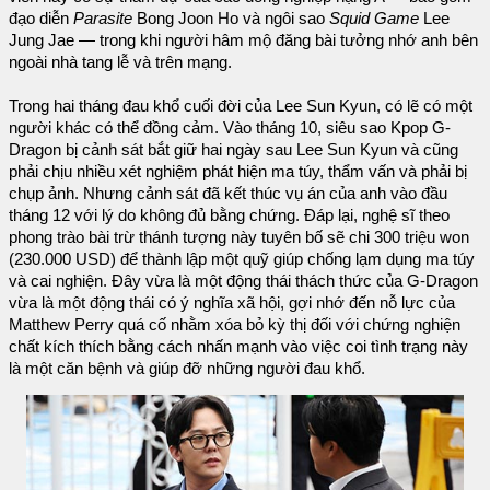
đạo diễn
Parasite
Bong Joon Ho và ngôi sao
Squid Game
Lee
Jung Jae — trong khi người hâm mộ đăng bài tưởng nhớ anh bên
ngoài nhà tang lễ và trên mạng.
Trong hai tháng đau khổ cuối đời của Lee Sun Kyun, có lẽ có một
người khác có thể đồng cảm. Vào tháng 10, siêu sao Kpop G-
Dragon bị cảnh sát bắt giữ hai ngày sau Lee Sun Kyun và cũng
phải chịu nhiều xét nghiệm phát hiện ma túy, thẩm vấn và phải bị
chụp ảnh. Nhưng cảnh sát đã kết thúc vụ án của anh vào đầu
tháng 12 với lý do không đủ bằng chứng. Đáp lại, nghệ sĩ theo
phong trào bài trừ thánh tượng này tuyên bố sẽ chi 300 triệu won
(230.000 USD) để thành lập một quỹ giúp chống lạm dụng ma túy
và cai nghiện. Đây vừa là một động thái thách thức của G-Dragon
vừa là một động thái có ý nghĩa xã hội, gợi nhớ đến nỗ lực của
Matthew Perry quá cố nhằm xóa bỏ kỳ thị đối với chứng nghiện
chất kích thích bằng cách nhấn mạnh vào việc coi tình trạng này
là một căn bệnh và giúp đỡ những người đau khổ.