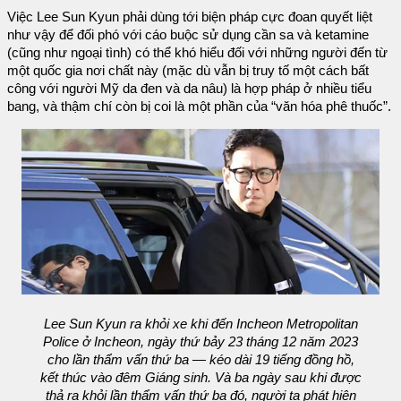
Việc Lee Sun Kyun phải dùng tới biện pháp cực đoan quyết liệt
như vậy để đối phó với cáo buộc sử dụng cần sa và ketamine
(cũng như ngoại tình) có thể khó hiểu đối với những người đến từ
một quốc gia nơi chất này (mặc dù vẫn bị truy tố một cách bất
công với người Mỹ da đen và da nâu) là hợp pháp ở nhiều tiểu
bang, và thậm chí còn bị coi là một phần của “văn hóa phê thuốc”.
Lee Sun Kyun ra khỏi xe khi đến Incheon Metropolitan
Police ở Incheon, ngày thứ bảy 23 tháng 12 năm 2023
cho lần thẩm vấn thứ ba — kéo dài 19 tiếng đồng hồ,
kết thúc vào đêm Giáng sinh. Và ba ngày sau khi được
thả ra khỏi lần thẩm vấn thứ ba đó, người ta phát hiện