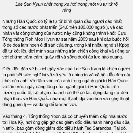
Lee Sun Kyun chết trong xe hơi trong một vụ tự tử rõ
ràng
Nhưng Hàn Quốc có tỷ lệ tự tử bình quân đầu người cao nhất
trong số các nước phát triển (24,6 trên 100.000 người), và các
nhân vật công chúng của nước này cũng không tránh khỏi: Cựu
Tổng thống Roh Moo Hyun tự sát năm 2009 sau khi cáo buộc hối
lộ đe dọa làm hoen ố di sản của ông, trong khi nhiều nghệ sĩ Kpop
đã tự kết liễu đời mình sau những trận chiến công khai và riêng tư
với chứng trầm cảm, quấy rối và sống dưới áp lực hào quang.
Điều độc đáo về bi kịch gây sốc của Lee Sun Kyun là khiến người
ta phải hết sức nghĩ lại vô số yếu tố chính trị và xã hội dẫn đến cái
chết của anh. Với tầm vóc của anh trong ngành giải trí Hàn Quốc
và tầm vóc ngày càng tăng của ngành giải trí Hàn Quốc trên
trường quốc tế, số phận của anh có thể có tác động đáng sợ đến
nhận thức về Hàn Quốc như một thánh địa văn hóa và nghệ thuật
đáng ghen tị — và đáng để làm ăn với.
Vào tháng 4, Tổng thống Yoon đã có chuyến thăm cấp nhà nước
tới Hoa Kỳ, nơi ông gặp gỡ các giám đốc điều hành hàng đầu của
Netflix, bao gồm đồng giám đốc điều hành Ted Sarandos. Tại đó,