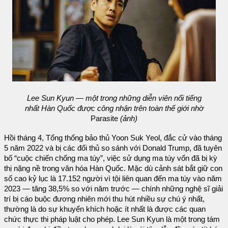
Lee Sun Kyun — một trong những diễn viên nổi tiếng
nhất Hàn Quốc được công nhận trên toàn thế giới nhờ
Parasite
(ảnh)
Hồi tháng 4, Tổng thống bảo thủ Yoon Suk Yeol, đắc cử vào tháng
5 năm 2022 và bị các đối thủ so sánh với Donald Trump, đã tuyên
bố “cuộc chiến chống ma túy”, việc sử dụng ma túy vốn đã bị kỳ
thị nặng nề trong văn hóa Hàn Quốc. Mặc dù cảnh sát bắt giữ con
số cao kỷ lục là 17.152 người vì tội liên quan đến ma túy vào năm
2023 — tăng 38,5% so với năm trước — chính những nghệ sĩ giải
trí bị cáo buộc đương nhiên mới thu hút nhiều sự chú ý nhất,
thường là do sự khuyến khích hoặc ít nhất là được các quan
chức thực thi pháp luật cho phép. Lee Sun Kyun là một trong tám