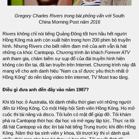
Gregory Charles Rivers trong bài phỏng vấn với
South
China Morning Post
năm 2016
Rivers không chỉ nói tiếng Quảng Đông tốt hơn hầu hết người
Hồng Kông mà anh còn xuất hiện trong hơn 200 phim bộ truyền
hình. Nhưng Rivers cho biết niềm đam mê của anh vẫn là hát
những ca khúc Cantopop. Chương trình ăn khách
Forever ATV
anh tham gia, châm biếm sự sụp đổ của đài truyền hình hiện
không còn tồn tại, đã lan truyền trên Internet. Chương trình này đã
mang về cho anh danh hiệu "Nam ca sĩ được yêu thích nhất ở
Hồng Kông" do nền tảng video trên internet, TV Most trao tặng.
Điều gì đưa anh đến đây vào năm 1987?
Khi tôi học ở Australia, tôi dành nhiều thời gian với những người
đến từ Hồng Kông. Có một Hiệp hội Sinh viên Hồng Kông. Họ mở
cuộc thi tài năng và disco. Tôi luôn có mặt để giúp đỡ. Tôi khám
phá ra Cantopop thời học đại học và mê ngay lập tức. Thực ra tôi
đã hát Cantopop và đọc lời bài hát tiếng Trung trước khi đến Hồng
Kông. Năm thứ ba sinh viên y khoa, tôi trượt kỳ thi vì dành quá