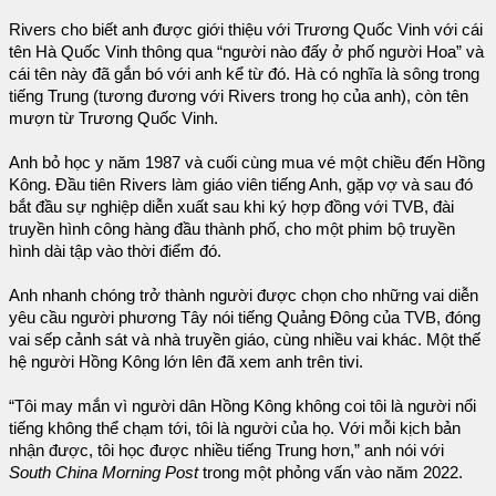
Rivers cho biết anh được giới thiệu với Trương Quốc Vinh với cái
tên Hà Quốc Vinh thông qua “người nào đấy ở phố người Hoa” và
cái tên này đã gắn bó với anh kể từ đó. Hà có nghĩa là sông trong
tiếng Trung (tương đương với Rivers trong họ của anh), còn tên
mượn từ Trương Quốc Vinh.
Anh bỏ học y năm 1987 và cuối cùng mua vé một chiều đến Hồng
Kông. Đầu tiên Rivers làm giáo viên tiếng Anh, gặp vợ và sau đó
bắt đầu sự nghiệp diễn xuất sau khi ký hợp đồng với TVB, đài
truyền hình công hàng đầu thành phố, cho một phim bộ truyền
hình dài tập vào thời điểm đó.
Anh nhanh chóng trở thành người được chọn cho những vai diễn
yêu cầu người phương Tây nói tiếng Quảng Đông của TVB, đóng
vai sếp cảnh sát và nhà truyền giáo, cùng nhiều vai khác. Một thế
hệ người Hồng Kông lớn lên đã xem anh trên tivi.
“Tôi may mắn vì người dân Hồng Kông không coi tôi là người nổi
tiếng không thể chạm tới, tôi là người của họ. Với mỗi kịch bản
nhận được, tôi học được nhiều tiếng Trung hơn,” anh nói với
South China Morning Post
trong một phỏng vấn vào năm 2022.