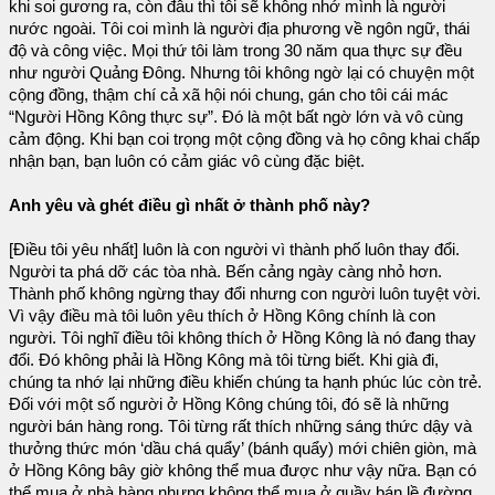
khi soi gương ra, còn đâu thì tôi sẽ không nhớ mình là người
nước ngoài. Tôi coi mình là người địa phương về ngôn ngữ, thái
độ và công việc. Mọi thứ tôi làm trong 30 năm qua thực sự đều
như người Quảng Đông. Nhưng tôi không ngờ lại có chuyện một
cộng đồng, thậm chí cả xã hội nói chung, gán cho tôi cái mác
“Người Hồng Kông thực sự”. Đó là một bất ngờ lớn và vô cùng
cảm động. Khi bạn coi trọng một cộng đồng và họ công khai chấp
nhận bạn, bạn luôn có cảm giác vô cùng đặc biệt.
Anh yêu và ghét điều gì nhất ở thành phố này?
[Điều tôi yêu nhất] luôn là con người vì thành phố luôn thay đổi.
Người ta phá dỡ các tòa nhà. Bến cảng ngày càng nhỏ hơn.
Thành phố không ngừng thay đổi nhưng con người luôn tuyệt vời.
Vì vậy điều mà tôi luôn yêu thích ở Hồng Kông chính là con
người. Tôi nghĩ điều tôi không thích ở Hồng Kông là nó đang thay
đổi. Đó không phải là Hồng Kông mà tôi từng biết. Khi già đi,
chúng ta nhớ lại những điều khiến chúng ta hạnh phúc lúc còn trẻ.
Đối với một số người ở Hồng Kông chúng tôi, đó sẽ là những
người bán hàng rong. Tôi từng rất thích những sáng thức dậy và
thưởng thức món ‘dầu chá quẩy’ (bánh quẩy) mới chiên giòn, mà
ở Hồng Kông bây giờ không thể mua được như vậy nữa. Bạn có
thể mua ở nhà hàng nhưng không thể mua ở quầy bán lề đường.