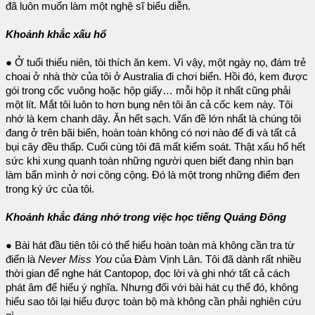
đã luôn muốn làm một nghệ sĩ biểu diễn.
Khoảnh khắc xấu hổ
● Ở tuổi thiếu niên, tôi thích ăn kem. Vì vậy, một ngày nọ, đám trẻ
choai ở nhà thờ của tôi ở Australia đi chơi biển. Hồi đó, kem được
gói trong cốc vuông hoặc hộp giấy… mỗi hộp ít nhất cũng phải
một lít. Mắt tôi luôn to hơn bụng nên tôi ăn cả cốc kem này. Tôi
nhớ là kem chanh dây. Ăn hết sạch. Vấn đề lớn nhất là chúng tôi
đang ở trên bãi biển, hoàn toàn không có nơi nào để đi và tất cả
bụi cây đều thấp. Cuối cùng tôi đã mất kiểm soát. Thật xấu hổ hết
sức khi xung quanh toàn những người quen biết đang nhìn bạn
làm bẩn mình ở nơi công cộng. Đó là một trong những điểm đen
trong ký ức của tôi.
Khoảnh khắc đáng nhớ trong việc học tiếng Quảng Đông
● Bài hát đầu tiên tôi có thể hiểu hoàn toàn mà không cần tra từ
điển là
Never Miss You
của Đàm Vịnh Lân. Tôi đã dành rất nhiều
thời gian để nghe hát Cantopop, đọc lời và ghi nhớ tất cả cách
phát âm để hiểu ý nghĩa. Nhưng đối với bài hát cụ thể đó, không
hiểu sao tôi lại hiểu được toàn bộ mà không cần phải nghiên cứu