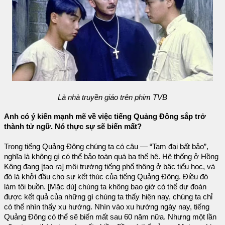
Là nhà truyền giáo trên phim TVB
Anh có ý kiến mạnh mẽ về việc tiếng Quảng Đông sắp trở
thành tử ngữ. Nó thực sự sẽ biến mất?
Trong tiếng Quảng Đông chúng ta có câu — “Tam đại bất bảo”,
nghĩa là không gì có thể bảo toàn quá ba thế hệ. Hệ thống ở Hồng
Kông đang [tạo ra] môi trường tiếng phổ thông ở bậc tiểu học, và
đó là khởi đầu cho sự kết thúc của tiếng Quảng Đông. Điều đó
làm tôi buồn. [Mặc dù] chúng ta không bao giờ có thể dự đoán
được kết quả của những gì chúng ta thấy hiện nay, chúng ta chỉ
có thể nhìn thấy xu hướng. Nhìn vào xu hướng ngày nay, tiếng
Quảng Đông có thể sẽ biến mất sau 60 năm nữa. Nhưng một lần