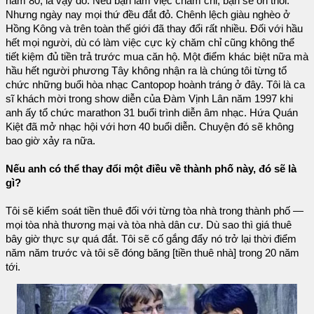
năm 80, là vậy đó. Nếu bạn làm việc chăm chỉ, bạn sẽ ổn thôi.
Nhưng ngày nay mọi thứ đều đắt đỏ. Chênh lệch giàu nghèo ở
Hồng Kông và trên toàn thế giới đã thay đổi rất nhiều. Đối với hầu
hết mọi người, dù có làm việc cực kỳ chăm chỉ cũng không thể
tiết kiệm đủ tiền trả trước mua căn hộ. Một điểm khác biệt nữa mà
hầu hết người phương Tây không nhận ra là chúng tôi từng tổ
chức những buổi hòa nhạc Cantopop hoành tráng ở đây. Tôi là ca
sĩ khách mời trong show diễn của Đàm Vịnh Lân năm 1997 khi
anh ấy tổ chức marathon 31 buổi trình diễn âm nhạc. Hứa Quán
Kiệt đã mở nhạc hội với hơn 40 buổi diễn. Chuyện đó sẽ không
bao giờ xảy ra nữa.
Nếu anh có thể thay đổi một điều về thành phố này, đó sẽ là
gì?
Tôi sẽ kiểm soát tiền thuê đối với từng tòa nhà trong thành phố —
mọi tòa nhà thương mại và tòa nhà dân cư. Dù sao thì giá thuê
bây giờ thực sự quá đắt. Tôi sẽ cố gắng đẩy nó trở lại thời điểm
năm năm trước và tôi sẽ đóng băng [tiền thuê nhà] trong 20 năm
tới.