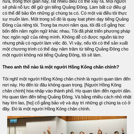
nữa, trong thời gian này, rất nhiều điều có thể xảy ra. Mọi người
sẽ phải nỗ lực để giữ gìn tiếng Quảng Đông. Làm bất cứ điều gì
có thể để bảo tồn những gì chúng ta có. Có một vài điều tôi thực
sự muốn làm. Một trong số đó là quay loạt phim dạy tiếng Quảng
Đông của riêng tôi. Trong ba mươi năm qua, tôi đã cố gắng học
bốn đến năm ngôn ngữ khác nhau. Tôi đã phát triển phương pháp
học ngôn ngữ của riêng mình. Không dễ có được nguồn tài trợ
nhưng phải có người làm việc đó. Vì vậy, nếu tôi có thể sản xuất
một chương trình có thể dạy năm trăm từ tiếng Quảng Đông cho
một người không nói tiếng Quảng Đông, tôi sẽ làm.
Theo anh thế nào là một người Hồng Kông chân chính?
Tôi nghĩ một người Hồng Kông chân chính là người quan tâm đến
nơi này. Họ đến từ đâu không quan trọng. [Người Hồng Kông
chân chính] hòa nhập vào thành phố. Họ quan tâm đến người dân.
Họ quan tâm đến tiếng Quảng Đông. Và bằng nhiều cách nhỏ nhặt
hay lớn lao, [họ] cố gắng bảo vệ và duy trì những gì chúng ta có ở
đây. Đó là một người Hồng Kông chân chính.