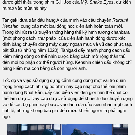
được giới thiệu trong phim G.I. Joe của Mỹ,
Snake Eyes
, dự kiến
ra rạp vào mùa hè này.
Tanigaki đưa trận đấu hạng A của mình vào câu chuyện
Rurouni
Kenshin
, cung cấp một loại động học điện ảnh hoàn toàn mới.
Trong khi rút ra từ truyền thống hàng thế kỷ hình tượng chanbara
(một phong cách “thư pháp” của điện ảnh hành động được xác
định bằng chuyển động máy quay ngoạn mục và vũ đạo phức tạp,
bắt đầu từ những năm 1920), Tanigaki đẩy mạnh phong cách đấu
kiếm năng động có thể nhìn được bằng cách mở rộng thân thủ
đến mọi bộ phận cơ thể người hùng. Kenshin chiến đấu không chỉ
bằng kiếm mà còn bằng cả con người anh.
Tốc độ và việc sử dụng dựng cảnh cũng đóng một vai trò quan
trọng trong cách những bộ phim này cập nhật cho thể loại phim
hành động Nhật Bản, đẩy các diễn viên đến giới hạn thể chất có
thể làm được. Dây cáp được sử dụng để khuếch đại chuyển động
và để các bộ phim này bước vào lãnh địa của siêu nhân một cách
tinh tế, nhưng không bao giờ đến mức khiến người ta phải nghi
ngờ.