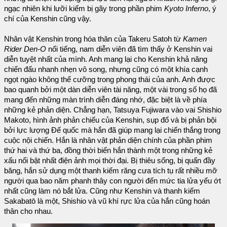
ngạc nhiên khi lưỡi kiếm bị gãy trong phần phim
Kyoto Inferno
, ý
chí của Kenshin cũng vậy.
Nhân vật Kenshin trong hóa thân của Takeru Satoh từ
Kamen
Rider Den-O
nổi tiếng, nam diễn viên đã tìm thấy ở Kenshin vai
diễn tuyệt nhất của mình. Anh mang lại cho Kenshin khả năng
chiến đấu nhanh nhẹn vô song, nhưng cũng có một khía cạnh
ngọt ngào không thể cưỡng trong phong thái của anh. Anh được
bao quanh bởi một dàn diễn viên tài năng, một vài trong số họ đã
mang đến những màn trình diễn đáng nhớ, đặc biệt là về phía
những kẻ phản diện. Chẳng hạn, Tatsuya Fujiwara vào vai Shishio
Makoto, hình ảnh phản chiếu của Kenshin, sụp đổ và bị phản bội
bởi lực lượng Đế quốc mà hắn đã giúp mang lại chiến thắng trong
cuộc nội chiến. Hắn là nhân vật phản diện chính của phần phim
thứ hai và thứ ba, đồng thời biến hắn thành một trong những kẻ
xấu nổi bật nhất điện ảnh mọi thời đại. Bị thiêu sống, bị quấn đầy
băng, hắn sử dụng một thanh kiếm răng cưa tích tụ rất nhiều mỡ
người qua bao năm phanh thây con người đến mức tia lửa yếu ớt
nhất cũng làm nó bắt lửa. Cũng như Kenshin và thanh kiếm
Sakabatō là một, Shishio và vũ khí rực lửa của hắn cũng hoán
thân cho nhau.