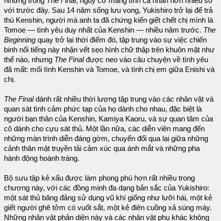
Nhưng trong
The Final
, nguy cơ mang tính cá nhân hơn nhiều so
với trước đây. Sau 14 năm sống lưu vong, Yukishiro trở lại để trả
thù Kenshin, người mà anh ta đã chứng kiến giết chết chị mình là
Tomoe — tình yêu duy nhất của Kenshin — nhiều năm trước.
The
Beginning
quay trở lại thời điểm đó, tập trung vào sự việc chiến
binh nổi tiếng này nhận vết sẹo hình chữ thập trên khuôn mặt như
thế nào, nhưng
The Final
được neo vào câu chuyện về tình yêu
đã mất: mối tình Kenshin và Tomoe, và tình chị em giữa Enishi và
chị.
The Final
dành rất nhiều thời lượng tập trung vào các nhân vật và
quan sát tình cảm phức tạp của họ dành cho nhau, đặc biệt là
người bạn thân của Kenshin, Kamiya Kaoru, và sự quan tâm của
cô dành cho cựu sát thủ. Một lần nữa, các diễn viên mang đến
những màn trình diễn đáng gờm, chuyển đổi qua lại giữa những
cảnh thân mật truyền tải cảm xúc qua ánh mắt và những pha
hành động hoành tráng.
Bộ sưu tập kẻ xấu được làm phong phú hơn rất nhiều trong
chương này, với các đồng minh đa dạng bản sắc của Yukishiro:
một sát thủ băng đảng sử dụng vũ khí giống như lưỡi hái, một kẻ
giết người ghê tởm có vuốt sắt, một kẻ điên cuồng xả súng máy.
Những nhân vật phản diện này và các nhân vật phụ khác không