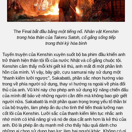
The Final
bắt đầu bằng một tiếng nổ. Nhân vật Kenshin
trong hóa thân của Takeru Satoh, cố gắng sống tiếp
trong thời kỳ hòa bình
Tuyến truyện của Kenshin xuyên suốt bộ ba phim đầu khiến anh
trở thành hiện thân tội lỗi của nước Nhật và cố gắng chuộc tội.
Kenshin cảm thấy mỗi khi giết kẻ thù, anh mất đi một phần linh
hồn của mình. Vì vậy, bây giờ, cựu samurai này sử dụng một
“thanh kiếm lưỡi ngược”, Sakabatō, phần sắc nhọn hướng vào
trong về phía người sử dụng, thay vì hướng ra ngoài về phía đối
thủ của anh. Vũ khí này cho phép anh sử dụng kỹ năng chiến đấu
của mình để bảo vệ những người cần đến mà không bao giờ giết
người nữa. Sakabatō là một phần quan trọng trong yếu tố thần bí
của bộ truyện, làm phép ẩn dụ cho tình thế tiến thoái lưỡng nan
cốt lõi của Kenshin. Lưỡi sắc của thanh kiếm liên tục nhắc anh
nhớ mình có khả năng gì và nó đe dọa cắt anh hơn là kẻ thù của
anh. Đó là phép ẩn dụ mạnh mẽ cho thấy hậu quả dành cho
những ai chọn sử dụng bạo lực làm hại người khác. Không có gì