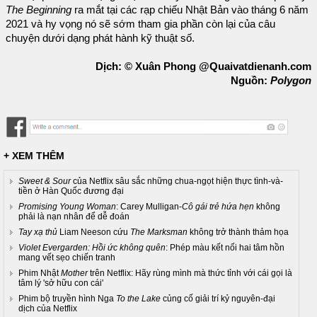
The Beginning
ra mắt tại các rạp chiếu Nhật Bản vào tháng 6 năm
2021 và hy vọng nó sẽ sớm tham gia phần còn lại của câu
chuyện dưới dạng phát hành kỹ thuật số.
Dịch: © Xuân Phong @Quaivatdienanh.com
Nguồn:
Polygon
+ XEM THÊM
Sweet & Sour
của Netflix sâu sắc những chua-ngọt hiện thực tình-và-
tiền ở Hàn Quốc đương đại
Promising Young Woman
: Carey Mulligan-
Cô gái trẻ hứa hẹn
không
phải là nạn nhân để dễ đoán
Tay xạ thủ
Liam Neeson cứu
The Marksman
không trở thành thảm họa
Violet Evergarden: Hồi ức không quên
: Phép màu kết nối hai tâm hồn
mang vết sẹo chiến tranh
Phim Nhật
Mother
trên Netflix: Hãy rùng mình mà thức tỉnh với cái gọi là
tâm lý 'sở hữu con cái'
Phim bộ truyền hình Nga
To the Lake
củng cố giải trí kỷ nguyên-đại
dịch của Netflix