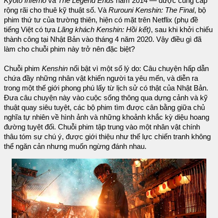
Kyoto Inferno
và
The Legend Ends
năm 2014 — được cung cấp
rộng rãi cho thuê kỹ thuật số. Và
Rurouni Kenshin: The Final
, bộ
phim thứ tư của trường thiên, hiện có mặt trên Netflix (phụ đề
tiếng Việt có tựa
Lãng khách Kenshin: Hồi kết)
, sau khi khởi chiếu
thành công tại Nhật Bản vào tháng 4 năm 2020. Vậy điều gì đã
làm cho chuỗi phim này trở nên đặc biệt?
Chuỗi phim
Kenshin
nổi bật vì một số lý do: Câu chuyện hấp dẫn
chứa đầy những nhân vật khiến người ta yêu mến, và diễn ra
trong một thế giới phong phú lấy từ lịch sử có thật của Nhật Bản.
Đưa câu chuyện này vào cuộc sống thông qua dựng cảnh và kỹ
thuật quay siêu tuyệt, các bộ phim tìm được cân bằng giữa chủ
nghĩa tự nhiên về hình ảnh và những khoảnh khắc kỳ diệu hoang
đường tuyệt đối. Chuỗi phim tập trung vào một nhân vật chính
thâu tóm sự chú ý, được giới thiệu như thế lực chiến tranh không
thể ngăn cản nhưng muốn ngừng đánh nhau.