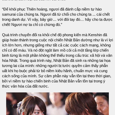
“Để khôi phục Thiên hoàng, ngươi đã đánh cắp niềm tự hào
samurai của chúng ta. Ngươi đã từ chối cho chúng ta ... cái chết
trong danh dự. Vì vậy, bây giờ… với đôi tay đó… hãy cho ta được
chết! Ngươi nợ ta chỉ có chừng đó.”
Quá trình chuyển đổi ra khỏi chế độ phong kiến ​​mà Kenshin đã
giúp hoàn thành trong cuộc nội chiến Nhật Bản dường như là vì lợi
ích lớn hơn, nhưng giống như tất cả các cuộc cách mạng, không
chỉ có đổ máu. Và nó đột ngột làm mồ côi cả một tầng lớp chiến
binh từng là một phần không thể thiếu trong cấu trúc xã hội và văn
hóa Nhật. Trong quá trình này, Nhật Bản đã sinh ra những tai họa
tương lai của mình: những người bị tước quyền cảm thấy phẫn
uất khi họ buộc phải từ bỏ niềm kiêu hãnh, chuẩn mực và cung
cách sống của mình. Sự căm phẫn này vẫn tồn tại theo thời gian,
bởi vì niềm tự hào chiến binh của Nhật Bản vẫn tồn tại trong ý
thức văn hóa của đất nước.