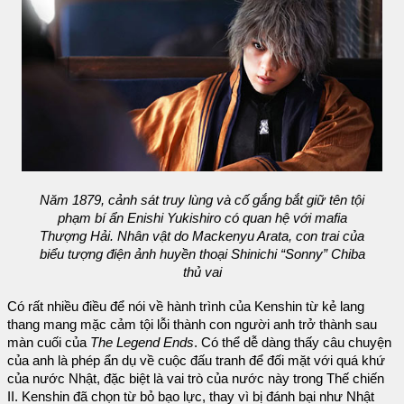
Năm 1879, cảnh sát truy lùng và cố gắng bắt giữ tên tội
phạm bí ẩn Enishi Yukishiro có quan hệ với mafia
Thượng Hải. Nhân vật do Mackenyu Arata, con trai của
biểu tượng điện ảnh huyền thoại Shinichi “Sonny” Chiba
thủ vai
Có rất nhiều điều để nói về hành trình của Kenshin từ kẻ lang
thang mang mặc cảm tội lỗi thành con người anh trở thành sau
màn cuối của
The Legend Ends
. Có thể dễ dàng thấy câu chuyện
của anh là phép ẩn dụ về cuộc đấu tranh để đối mặt với quá khứ
của nước Nhật, đặc biệt là vai trò của nước này trong Thế chiến
II. Kenshin đã chọn từ bỏ bạo lực, thay vì bị đánh bại như Nhật