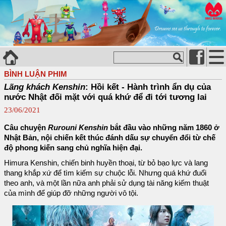
BÌNH LUẬN PHIM
Lãng khách Kenshin
: Hồi kết - Hành trình ẩn dụ của
nước Nhật đối mặt với quá khứ để đi tới tương lai
23/06/2021
Câu chuyện
Rurouni Kenshin
bắt đầu vào những năm 1860 ở
Nhật Bản, nội chiến kết thúc đánh dấu sự chuyển đổi từ chế
độ phong kiến sang chủ nghĩa hiện đại.
Himura Kenshin, chiến binh huyền thoại, từ bỏ bạo lực và lang
thang khắp xứ để tìm kiếm sự chuộc lỗi. Nhưng quá khứ đuổi
theo anh, và một lần nữa anh phải sử dụng tài năng kiếm thuật
của mình để giúp đỡ những người vô tội.