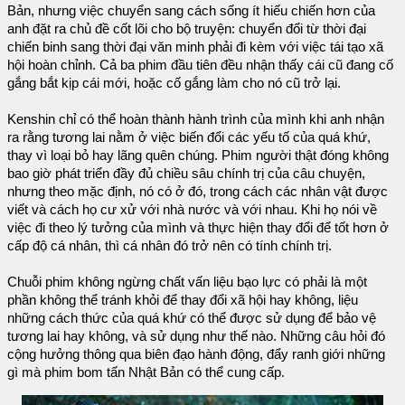
Bản, nhưng việc chuyển sang cách sống ít hiếu chiến hơn của
anh đặt ra chủ đề cốt lõi cho bộ truyện: chuyển đổi từ thời đại
chiến binh sang thời đại văn minh phải đi kèm với việc tái tạo xã
hội hoàn chỉnh. Cả ba phim đầu tiên đều nhận thấy cái cũ đang cố
gắng bắt kịp cái mới, hoặc cố gắng làm cho nó cũ trở lại.
Kenshin chỉ có thể hoàn thành hành trình của mình khi anh nhận
ra rằng tương lai nằm ở việc biến đổi các yếu tố của quá khứ,
thay vì loại bỏ hay lãng quên chúng. Phim người thật đóng không
bao giờ phát triển đầy đủ chiều sâu chính trị của câu chuyện,
nhưng theo mặc định, nó có ở đó, trong cách các nhân vật được
viết và cách họ cư xử với nhà nước và với nhau. Khi họ nói về
việc đi theo lý tưởng của mình và thực hiện thay đổi để tốt hơn ở
cấp độ cá nhân, thì cá nhân đó trở nên có tính chính trị.
Chuỗi phim không ngừng chất vấn liệu bạo lực có phải là một
phần không thể tránh khỏi để thay đổi xã hội hay không, liệu
những cách thức của quá khứ có thể được sử dụng để bảo vệ
tương lai hay không, và sử dụng như thế nào. Những câu hỏi đó
cộng hưởng thông qua biên đạo hành động, đẩy ranh giới những
gì mà phim bom tấn Nhật Bản có thể cung cấp.