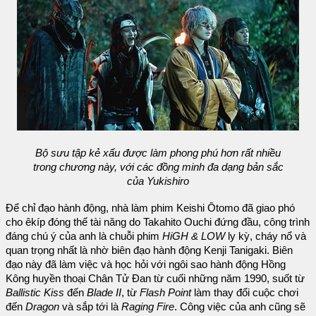
Bộ sưu tập kẻ xấu được làm phong phú hơn rất nhiều
trong chương này, với các đồng minh đa dạng bản sắc
của Yukishiro
Để chỉ đạo hành động, nhà làm phim Keishi Ōtomo đã giao phó
cho êkíp đóng thế tài năng do Takahito Ouchi đứng đầu, công trình
đáng chú ý của anh là chuỗi phim
HiGH & LOW
ly kỳ, cháy nổ và
quan trọng nhất là nhờ biên đạo hành động Kenji Tanigaki. Biên
đạo này đã làm việc và học hỏi với ngôi sao hành động Hồng
Kông huyền thoại Chân Tử Đan từ cuối những năm 1990, suốt từ
Ballistic Kiss
đến
Blade II
, từ
Flash Point
làm thay đổi cuộc chơi
đến
Dragon
và sắp tới là
Raging Fire
. Công việc của anh cũng sẽ