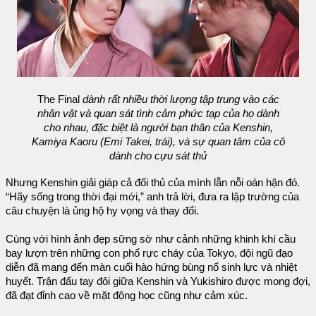
The Final
dành rất nhiều thời lượng tập trung vào các
nhân vật và quan sát tình cảm phức tạp của họ dành
cho nhau, đặc biệt là người bạn thân của Kenshin,
Kamiya Kaoru (Emi Takei, trái), và sự quan tâm của cô
dành cho cựu sát thủ
Nhưng Kenshin giải giáp cả đối thủ của mình lẫn nỗi oán hận đó.
“Hãy sống trong thời đại mới,” anh trả lời, đưa ra lập trường của
câu chuyện là ủng hộ hy vọng và thay đổi.
Cùng với hình ảnh đẹp sững sờ như cảnh những khinh khí cầu
bay lượn trên những con phố rực cháy của Tokyo, đội ngũ đạo
diễn đã mang đến màn cuối hào hứng bùng nổ sinh lực và nhiệt
huyết. Trận đấu tay đôi giữa Kenshin và Yukishiro được mong đợi,
đã đạt đỉnh cao về mặt động học cũng như cảm xúc.