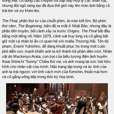
trong việc cô đọng câu chuyện và sắp xếp hợp lý các nhân vật,
nhưng đội ngũ sáng tạo đã đưa thế giới này lên màn ảnh bằng cả
trái tim và sự khéo léo.
The Final
, phần thứ tư của chuỗi phim, là màn kết lớn. Bộ phim
thứ năm,
The Beginning
, hiện đã ra mắt ở Nhật Bản, nhưng đây là
phần tiền truyện, bối cảnh xảy ra trước
Origins
.
The Final
bắt đầu
bằng một tiếng nổ: Năm 1879, cảnh sát truy lùng và cố gắng bắt
giữ một cá nhân bí ẩn có quan hệ với mafia Thượng Hải. Tên tội
phạm, Enishi Yukishiro, dễ dàng khuất phục họ trong một cuộc
phô diễn sức mạnh khiến anh ta trở thành kẻ phản diện mới. Nhân
vật do Mackenyu Arata, con trai của biểu tượng điện ảnh huyền
thoại Shinichi “Sonny” Chiba thủ vai, và anh mang lại sức hút hữu
hình cho nhân vật của mình. Não trạng tập trung và ác tính của
anh ta trái ngược với tính cách mới của Kenshin, thoải mái hơn
và cố gắng sống tiếp trong thời kỳ hòa bình.