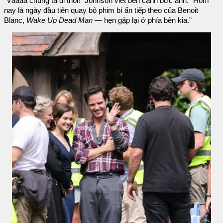
“Vàààà chúng ta đi thôi!" Johnson viết bên cạnh bức ảnh. “Hôm
nay là ngày đầu tiên quay bộ phim bí ẩn tiếp theo của Benoit
Blanc,
Wake Up Dead Man
— hẹn gặp lại ở phía bên kia.”