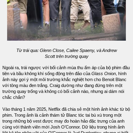
Từ trái qua: Glenn Close, Cailee Spaeny, và Andrew
Scott trên trường quay
Ngoài ra, trái ngược với bối cảnh mùa thu ấm áp của bộ phim đầu
tiên và bầu không khí sống động trên đảo của
Glass Onion
, hình
ảnh này gợi ý một môi trường khắc nghiệt hơn cho Benoit Blanc
với tông màu đen trắng. Craig dường như đang đứng trên một
trường quay trống và không có bối cảnh nào, nhưng ai dám nói
chắc chắn?
Vào tháng 1 năm 2025, Netflix đã chia sẻ một hình ảnh khác từ bộ
phim. Trong ảnh là cảnh thám tử Blanc tóc tai bù xù trong một
trong những bộ vest được may đo hoàn hảo đặc trưng của anh
cùng với thành viên mới Josh O’Connor. Dữ liệu trong hình ảnh
liệt kê tên nhân vật của O’Connor là Jud Duplenticy, nhưng ai biết