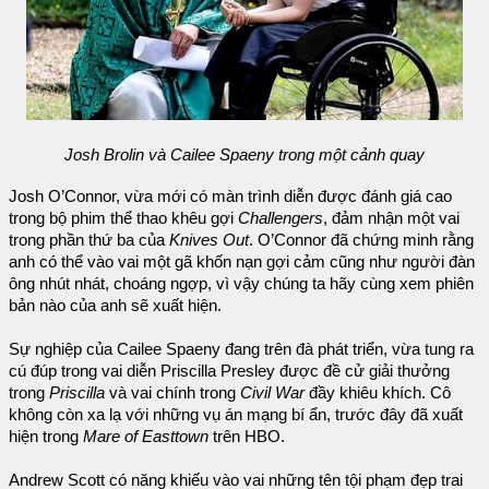
Josh Brolin và Cailee Spaeny trong một cảnh quay
Josh O’Connor, vừa mới có màn trình diễn được đánh giá cao
trong bộ phim thể thao khêu gợi
Challengers
, đảm nhận một vai
trong phần thứ ba của
Knives Out
. O’Connor đã chứng minh rằng
anh có thể vào vai một gã khốn nạn gợi cảm cũng như người đàn
ông nhút nhát, choáng ngợp, vì vậy chúng ta hãy cùng xem phiên
bản nào của anh sẽ xuất hiện.
Sự nghiệp của Cailee Spaeny đang trên đà phát triển, vừa tung ra
cú đúp trong vai diễn Priscilla Presley được đề cử giải thưởng
trong
Priscilla
và vai chính trong
Civil War
đầy khiêu khích. Cô
không còn xa lạ với những vụ án mạng bí ẩn, trước đây đã xuất
hiện trong
Mare of Easttown
trên HBO.
Andrew Scott có năng khiếu vào vai những tên tội phạm đẹp trai