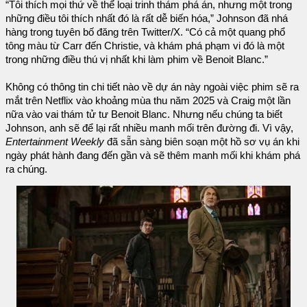
“Tôi thích mọi thứ về thể loại trinh thám phá án, nhưng một trong
những điều tôi thích nhất đó là rất dễ biến hóa,” Johnson đã nhá
hàng trong tuyên bố đăng trên Twitter/X. “Có cả một quang phổ
tông màu từ Carr đến Christie, và khám phá phạm vi đó là một
trong những điều thú vị nhất khi làm phim về Benoit Blanc.”
Không có thông tin chi tiết nào về dự án này ngoài việc phim sẽ ra
mắt trên Netflix vào khoảng mùa thu năm 2025 và Craig một lần
nữa vào vai thám tử tư Benoit Blanc. Nhưng nếu chúng ta biết
Johnson, anh sẽ để lại rất nhiều manh mối trên đường đi. Vì vậy,
Entertainment Weekly
đã sẵn sàng biên soạn một hồ sơ vụ án khi
ngày phát hành đang đến gần và sẽ thêm manh mối khi khám phá
ra chúng.