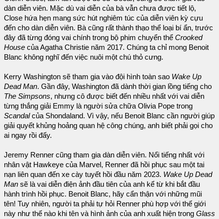
dàn diễn viên. Mặc dù vai diễn của bà vẫn chưa được tiết lộ,
Close hứa hẹn mang sức hút nghiêm túc của diễn viên kỳ cựu
đến cho dàn diễn viên. Bà cũng rất thành thạo thể loại bí ẩn, trước
đây đã từng đóng vai chính trong bộ phim chuyển thể
Crooked
House
của Agatha Christie năm 2017. Chúng ta chỉ mong Benoit
Blanc không nghĩ đến việc nuôi một chú thỏ cưng.
Kerry Washington sẽ tham gia vào đội hình toàn sao
Wake Up
Dead Man
. Gần đây, Washington đã dành thời gian lồng tiếng cho
The Simpsons
, nhưng cô được biết đến nhiều nhất với vai diễn
từng thắng giải Emmy là người sửa chữa Olivia Pope trong
Scandal
của Shondaland. Vì vậy, nếu Benoit Blanc cần người giúp
giải quyết khủng hoảng quan hệ công chúng, anh biết phải gọi cho
ai ngay rồi đấy.
Jeremy Renner cũng tham gia dàn diễn viên. Nổi tiếng nhất với
nhân vật Hawkeye của Marvel, Renner đã hồi phục sau một tai
nạn liên quan đến xe cày tuyết hồi đầu năm 2023.
Wake Up Dead
Man
sẽ là vai diễn điện ảnh đầu tiên của anh kể từ khi bắt đầu
hành trình hồi phục. Benoit Blanc, hãy cẩn thận với những mũi
tên! Tuy nhiên, người ta phải tự hỏi Renner phù hợp với thế giới
này như thế nào khi tên và hình ảnh của anh xuất hiện trong
Glass