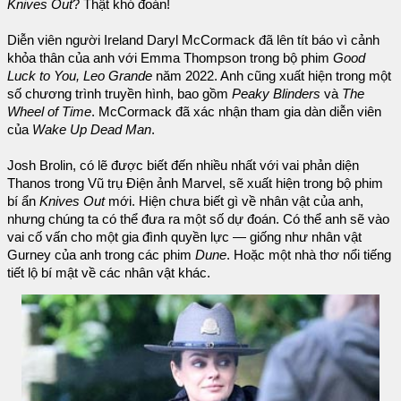
Knives Out
? Thật khó đoán!
Diễn viên người Ireland Daryl McCormack đã lên tít báo vì cảnh
khỏa thân của anh với Emma Thompson trong bộ phim
Good
Luck to You, Leo Grande
năm 2022. Anh cũng xuất hiện trong một
số chương trình truyền hình, bao gồm
Peaky Blinders
và
The
Wheel of Time
. McCormack đã xác nhận tham gia dàn diễn viên
của
Wake Up Dead Man
.
Josh Brolin, có lẽ được biết đến nhiều nhất với vai phản diện
Thanos trong Vũ trụ Điện ảnh Marvel, sẽ xuất hiện trong bộ phim
bí ẩn
Knives Out
mới. Hiện chưa biết gì về nhân vật của anh,
nhưng chúng ta có thể đưa ra một số dự đoán. Có thể anh sẽ vào
vai cố vấn cho một gia đình quyền lực — giống như nhân vật
Gurney của anh trong các phim
Dune
. Hoặc một nhà thơ nổi tiếng
tiết lộ bí mật về các nhân vật khác.