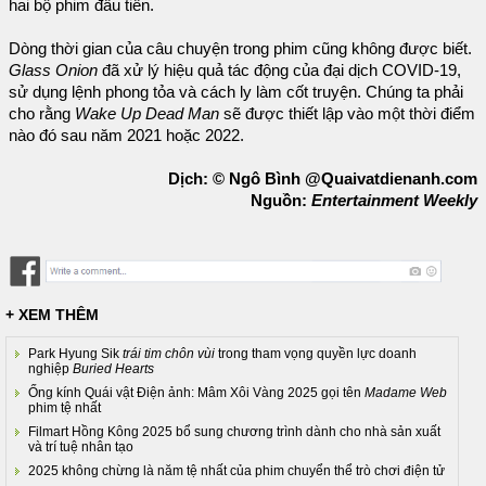
hai bộ phim đầu tiên.
Dòng thời gian của câu chuyện trong phim cũng không được biết.
Glass Onion
đã xử lý hiệu quả tác động của đại dịch COVID-19,
sử dụng lệnh phong tỏa và cách ly làm cốt truyện. Chúng ta phải
cho rằng
Wake Up Dead Man
sẽ được thiết lập vào một thời điểm
nào đó sau năm 2021 hoặc 2022.
Dịch: © Ngô Bình @Quaivatdienanh.com
Nguồn:
Entertainment Weekly
+ XEM THÊM
Park Hyung Sik
trái tim chôn vùi
trong tham vọng quyền lực doanh
nghiệp
Buried Hearts
Ống kính Quái vật Điện ảnh: Mâm Xôi Vàng 2025 gọi tên
Madame Web
phim tệ nhất
Filmart Hồng Kông 2025 bổ sung chương trình dành cho nhà sản xuất
và trí tuệ nhân tạo
2025 không chừng là năm tệ nhất của phim chuyển thể trò chơi điện tử