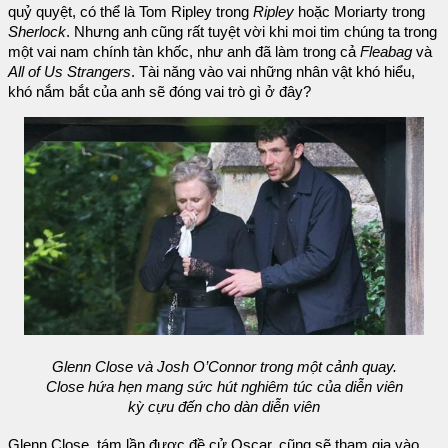
quỷ quyệt, có thể là Tom Ripley trong
Ripley
hoặc Moriarty trong
Sherlock
. Nhưng anh cũng rất tuyệt vời khi moi tim chúng ta trong
một vai nam chính tàn khốc, như anh đã làm trong cả
Fleabag
và
All of Us Strangers
. Tài năng vào vai những nhân vật khó hiểu,
khó nắm bắt của anh sẽ đóng vai trò gì ở đây?
Glenn Close và Josh O’Connor trong một cảnh quay.
Close hứa hẹn mang sức hút nghiêm túc của diễn viên
kỳ cựu đến cho dàn diễn viên
Glenn Close, tám lần được đề cử Oscar, cũng sẽ tham gia vào