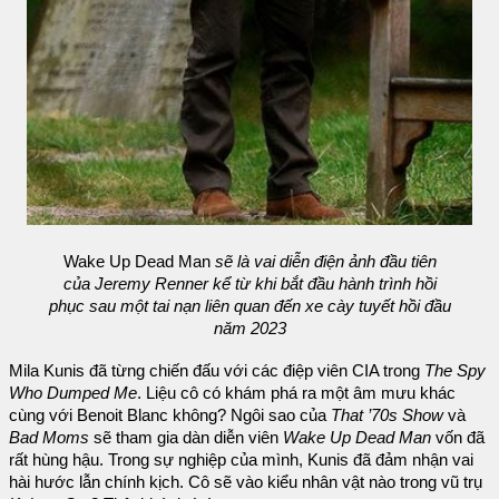
Wake Up Dead Man
sẽ là vai diễn điện ảnh đầu tiên
của Jeremy Renner kể từ khi bắt đầu hành trình hồi
phục sau một tai nạn liên quan đến xe cày tuyết hồi đầu
năm 2023
Mila Kunis đã từng chiến đấu với các điệp viên CIA trong
The Spy
Who Dumped Me
. Liệu cô có khám phá ra một âm mưu khác
cùng với Benoit Blanc không? Ngôi sao của
That ’70s Show
và
Bad Moms
sẽ tham gia dàn diễn viên
Wake Up Dead Man
vốn đã
rất hùng hậu. Trong sự nghiệp của mình, Kunis đã đảm nhận vai
hài hước lẫn chính kịch. Cô sẽ vào kiểu nhân vật nào trong vũ trụ