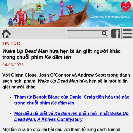
TIN TỨC
Wake Up Dead Man
hứa hẹn bí ẩn giết người khác
trong chuỗi phim
Kẻ đâm lén
04/03/2025
Với Glenn Close, Josh O’Connor và Andrew Scott trong danh
sách nghi phạm,
Wake Up Dead Man
hứa hẹn sẽ là một bí ẩn
giết người khác.
Thám tử Benoit Blanc của Daniel Craig tiến hóa thế nào
trong chuỗi phim
Kẻ đâm lén
Mọi điều đã biết về
Kẻ đâm lén
phần mới nhất
Wake Up
Dead Man: A Knives Out Mystery
Một lần nữa trò chơi lại bắt đầu với thám tử lừng danh Benoit