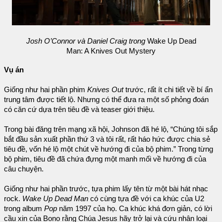
Josh O’Connor và Daniel Craig trong
Wake Up Dead
Man: A Knives Out Mystery
Vụ án
Giống như hai phần phim
Knives Out
trước, rất ít chi tiết về bí ẩn
trung tâm được tiết lộ. Nhưng có thể đưa ra một số phỏng đoán
có căn cứ dựa trên tiêu đề và teaser giới thiệu.
Trong bài đăng trên mạng xã hội, Johnson đã hé lộ, “Chúng tôi sắp
bắt đầu sản xuất phần thứ 3 và tôi rất, rất háo hức được chia sẻ
tiêu đề, vốn hé lộ một chút về hướng đi của bộ phim.” Trong từng
bộ phim, tiêu đề đã chứa đựng một manh mối về hướng đi của
câu chuyện.
Giống như hai phần trước, tựa phim lấy tên từ một bài hát nhạc
rock.
Wake Up Dead Man
có cùng tựa đề với ca khúc của U2
trong album
Pop
năm 1997 của họ. Ca khúc khá đơn giản, có lời
cầu xin của Bono rằng Chúa Jesus hãy trở lại và cứu nhân loại