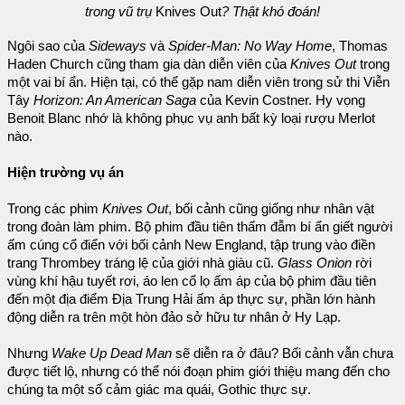
trong vũ trụ
Knives Out
? Thật khó đoán!
Ngôi sao của
Sideways
và
Spider-Man: No Way Home
, Thomas
Haden Church cũng tham gia dàn diễn viên của
Knives Out
trong
một vai bí ẩn. Hiện tại, có thể gặp nam diễn viên trong sử thi Viễn
Tây
Horizon: An American Saga
của Kevin Costner. Hy vọng
Benoit Blanc nhớ là không phục vụ anh bất kỳ loại rượu Merlot
nào.
Hiện trường vụ án
Trong các phim
Knives Out
, bối cảnh cũng giống như nhân vật
trong đoàn làm phim. Bộ phim đầu tiên thấm đẫm bí ẩn giết người
ấm cúng cổ điển với bối cảnh New England, tập trung vào điền
trang Thrombey tráng lệ của giới nhà giàu cũ.
Glass Onion
rời
vùng khí hậu tuyết rơi, áo len cổ lọ ấm áp của bộ phim đầu tiên
đến một địa điểm Địa Trung Hải ấm áp thực sự, phần lớn hành
động diễn ra trên một hòn đảo sở hữu tư nhân ở Hy Lạp.
Nhưng
Wake Up Dead Man
sẽ diễn ra ở đâu? Bối cảnh vẫn chưa
được tiết lộ, nhưng có thể nói đoạn phim giới thiệu mang đến cho
chúng ta một số cảm giác ma quái, Gothic thực sự.