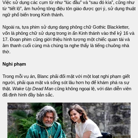
Việc sử dụng các cụm từ như “lúc đầu” và “sau đó kìa”, cũng như
từ “tiết lộ”, âm hưởng tông điệu tôn giáo được gợi ý, sử dụng thuật
ngữ phổ biến trong Kinh thánh.
Ngoài ra, tựa phim sử dụng dạng phông chữ Gothic Blackletter,
vốn là phông chữ sử dụng trong in ấn Kinh thánh vào thế kỷ 16 và
17. Đoạn phim cũng giới thiệu hình tượng một chiếc quan tài và
âm thanh cuối cùng mà chúng ta nghe thấy là tiếng chuông nhà
thờ.
Nghi phạm
Trong mỗi vụ án, Blanc phải đối mặt với một loạt nghi phạm giết
người, phải qua mặt và sống sót lâu hơn họ để khám phá ra sự
thật.
Wake Up Dead Man
cũng không ngoại lệ, với dàn diễn viên
đã định hình đầy bản sắc.