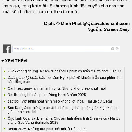
Các sự kiện và chương trình Filmart sẽ mở cửa cho tất cả khách
tham gia, trong khi một số chương trình độc quyền cho nhà sản
xuất sẽ chỉ được tham dự theo thư mời.
Dịch: © Minh Phát @Quaivatdienanh.com
Nguồn:
Screen Daily
+ XEM THÊM
2025 không chừng là năm tệ nhất của phim chuyển thể trò chơi điện tử
Chàng thư ký hoàn hảo
Lee Jun Hyuk phá vỡ khuôn mẫu của phim tình
cảm lãng mạn
Cảnh sex quay lại màn ảnh rộng. Nhưng không sex chút nào!
Netflix công bố dàn phim Đông Nam Á năm 2025
Lạc trôi
: Một phim hoạt hình mèo không lời thoại. Hai đề cử Oscar
Seo Kang Joon trở lại màn ảnh nhỏ trong thân phận gián điệp điển trai
giả danh nam sinh
Ống kính Quái vật Điện ảnh: Chuyện tình đồng tính
Dreams
của Na Uy
thắng Gấu Vàng Berlinale 2025
Berlin 2025: Những tựa phim nổi bật từ Đài Loan