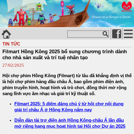
TIN TỨC
Filmart Hồng Kông 2025 bổ sung chương trình dành
cho nhà sản xuất và trí tuệ nhân tạo
27/02/2025
Hội chợ phim Hồng Kông (Filmart) từ lâu đã khẳng định vị thế
là hội chợ phim hàng đầu châu Á, bao gồm phim điện ảnh,
phim truyền hình, hoạt hình và trò chơi, đồng thời mở rộng
sang lĩnh vực âm nhạc và giải trí kỹ thuật số.
Filmart 2025: 5 điểm đáng chú ý từ hội chợ nội dung
giải trí châu Á ở Hồng Kông năm nay
Diễn đàn tài trợ điện ảnh Hồng Kông-châu Á lần đầu
mở riêng hạng mục hoạt hình tại Hội chợ Dự án 2025