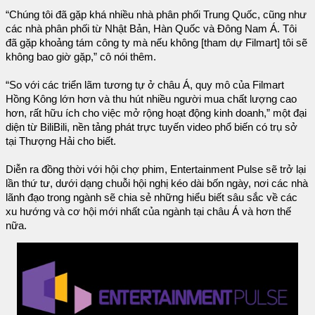
“Chúng tôi đã gặp khá nhiều nhà phân phối Trung Quốc, cũng như
các nhà phân phối từ Nhật Bản, Hàn Quốc và Đông Nam Á. Tôi
đã gặp khoảng tám công ty mà nếu không [tham dự Filmart] tôi sẽ
không bao giờ gặp,” cô nói thêm.
“So với các triển lãm tương tự ở châu Á, quy mô của Filmart
Hồng Kông lớn hơn và thu hút nhiều người mua chất lượng cao
hơn, rất hữu ích cho việc mở rộng hoạt động kinh doanh,” một đại
diện từ BiliBili, nền tảng phát trực tuyến video phổ biến có trụ sở
tại Thượng Hải cho biết.
Diễn ra đồng thời với hội chợ phim, Entertainment Pulse sẽ trở lại
lần thứ tư, dưới dạng chuỗi hội nghị kéo dài bốn ngày, nơi các nhà
lãnh đạo trong ngành sẽ chia sẻ những hiểu biết sâu sắc về các
xu hướng và cơ hội mới nhất của ngành tại châu Á và hơn thế
nữa.