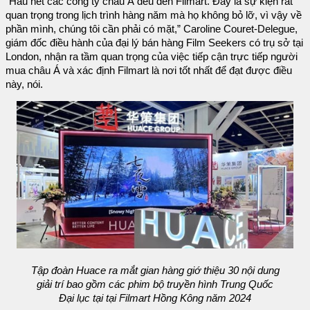
“Hầu hết các công ty châu Á đều đến Filmart. Đây là sự kiện rất
quan trọng trong lịch trình hàng năm mà họ không bỏ lỡ, vì vậy về
phần mình, chúng tôi cần phải có mặt,” Caroline Couret-Delegue,
giám đốc điều hành của đại lý bán hàng Film Seekers có trụ sở tại
London, nhận ra tầm quan trọng của việc tiếp cận trực tiếp người
mua châu Á và xác định Filmart là nơi tốt nhất để đạt được điều
này, nói.
Tập đoàn Huace ra mắt gian hàng giớ thiệu 30 nội dung
giải trí bao gồm các phim bộ truyền hình Trung Quốc
Đại lục tại tại Filmart Hồng Kông năm 2024