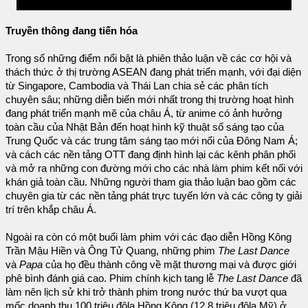
Truyền thông đang tiến hóa
Trong số những điểm nổi bật là phiên thảo luận về các cơ hội và
thách thức ở thị trường ASEAN đang phát triển mạnh, với đại diện
từ Singapore, Cambodia và Thái Lan chia sẻ các phân tích
chuyên sâu; những diễn biến mới nhất trong thị trường hoạt hình
đang phát triển mạnh mẽ của châu Á, từ anime có ảnh hưởng
toàn cầu của Nhật Bản đến hoạt hình kỹ thuật số sáng tạo của
Trung Quốc và các trung tâm sáng tạo mới nổi của Đông Nam Á;
và cách các nền tảng OTT đang định hình lại các kênh phân phối
và mở ra những con đường mới cho các nhà làm phim kết nối với
khán giả toàn cầu. Những người tham gia thảo luận bao gồm các
chuyên gia từ các nền tảng phát trực tuyến lớn và các công ty giải
trí trên khắp châu Á.
Ngoài ra còn có một buổi làm phim với các đạo diễn Hồng Kông
Trần Mậu Hiền và Ông Tử Quang, những phim
The Last Dance
và
Papa
của họ đều thành công về mặt thương mại và được giới
phê bình đánh giá cao. Phim chính kịch tang lễ
The Last Dance
đã
làm nên lịch sử khi trở thành phim trong nước thứ ba vượt qua
mốc doanh thu 100 triệu đôla Hồng Kông (12,8 triệu đôla Mỹ) ở