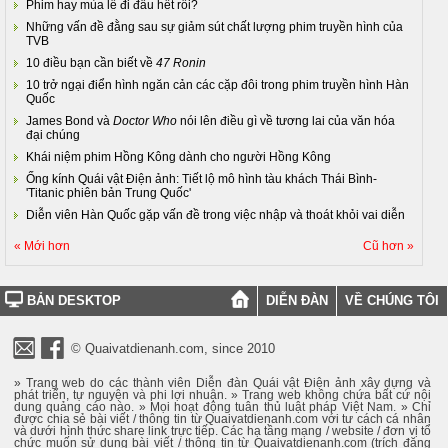
Phim hay mùa lễ đi đâu hết rồi?
Những vấn đề đằng sau sự giảm sút chất lượng phim truyền hình của
TVB
10 điều bạn cần biết về
47 Ronin
10 trở ngại điển hình ngăn cản các cặp đôi trong phim truyền hình Hàn
Quốc
James Bond và
Doctor Who
nói lên điều gì về tương lai của văn hóa
đại chúng
Khái niệm phim Hồng Kông dành cho người Hồng Kông
Ống kính Quái vật Điện ảnh: Tiết lộ mô hình tàu khách Thái Bình-
'Titanic phiên bản Trung Quốc'
Diễn viên Hàn Quốc gặp vấn đề trong việc nhập và thoát khỏi vai diễn
« Mới hơn
Cũ hơn »
BẢN DESKTOP
DIỄN ĐÀN
VỀ CHÚNG TÔI
© Quaivatdienanh.com, since 2010
» Trang web do các thành viên Diễn đàn Quái vật Điện ảnh xây dựng và
phát triển, tự nguyện và phi lợi nhuận. » Trang web không chứa bất cứ nội
dung quảng cáo nào. » Mọi hoạt động tuân thủ luật pháp Việt Nam. » Chỉ
được chia sẻ bài viết / thông tin từ Quaivatdienanh.com với tư cách cá nhân
và dưới hình thức share link trực tiếp. Các hạ tầng mạng / website / đơn vị tổ
chức muốn sử dụng bài viết / thông tin từ Quaivatdienanh.com (trích đăng