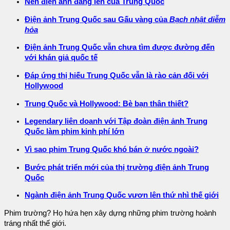
Nền điện ảnh đang lên của Trung Quốc
Điện ảnh Trung Quốc sau Gấu vàng của
Bạch nhật diễm
hỏa
Điện ảnh Trung Quốc vẫn chưa tìm được đường đến
với khán giả quốc tế
Đáp ứng thị hiếu Trung Quốc vẫn là rào cản đối với
Hollywood
Trung Quốc và Hollywood: Bè bạn thân thiết?
Legendary liên doanh với Tập đoàn điện ảnh Trung
Quốc làm phim kinh phí lớn
Vì sao phim Trung Quốc khó bán ở nước ngoài?
Bước phát triển mới của thị trường điện ảnh Trung
Quốc
Ngành điện ảnh Trung Quốc vươn lên thứ nhì thế giới
Phim trường? Họ hứa hẹn xây dựng những phim trường hoành
tráng nhất thế giới.