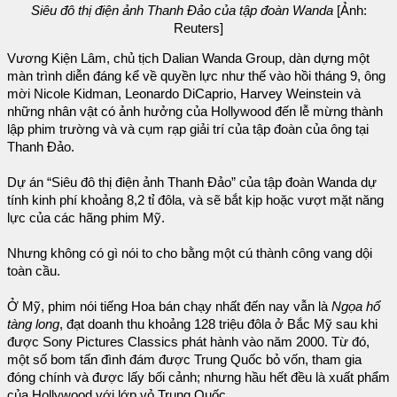
Siêu đô thị điện ảnh Thanh Đảo của tập đoàn Wanda
[Ảnh:
Reuters]
Vương Kiện Lâm, chủ tịch Dalian Wanda Group, dàn dựng một
màn trình diễn đáng kể về quyền lực như thế vào hồi tháng 9, ông
mời Nicole Kidman, Leonardo DiCaprio, Harvey Weinstein và
những nhân vật có ảnh hưởng của Hollywood đến lễ mừng thành
lập phim trường và và cụm rạp giải trí của tập đoàn của ông tại
Thanh Đảo.
Dự án “Siêu đô thị điện ảnh Thanh Đảo” của tập đoàn Wanda dự
tính kinh phí khoảng 8,2 tỉ đôla, và sẽ bắt kịp hoặc vượt mặt năng
lực của các hãng phim Mỹ.
Nhưng không có gì nói to cho bằng một cú thành công vang dội
toàn cầu.
Ở Mỹ, phim nói tiếng Hoa bán chạy nhất đến nay vẫn là
Ngọa hổ
tàng long
, đạt doanh thu khoảng 128 triệu đôla ở Bắc Mỹ sau khi
được Sony Pictures Classics phát hành vào năm 2000. Từ đó,
một số bom tấn đình đám được Trung Quốc bỏ vốn, tham gia
đóng chính và được lấy bối cảnh; nhưng hầu hết đều là xuất phẩm
của Hollywood với lớp vỏ Trung Quốc.