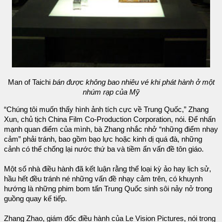
Man of Taichi
bán được không bao nhiêu vé khi phát hành ở một
nhúm rạp của Mỹ
“Chúng tôi muốn thấy hình ảnh tích cực về Trung Quốc,” Zhang
Xun, chủ tịch China Film Co-Production Corporation, nói. Để nhấn
mạnh quan điểm của mình, bà Zhang nhắc nhở “những điểm nhạy
cảm” phải tránh, bao gồm bạo lực hoặc kinh dị quá đà, những
cảnh có thể chống lại nước thứ ba và tiềm ẩn vấn đề tôn giáo.
Một số nhà điều hành đã kết luận rằng thể loại kỳ ảo hay lịch sử,
hầu hết đều tránh né những vấn đề nhạy cảm trên, có khuynh
hướng là những phim bom tấn Trung Quốc sinh sôi nảy nở trong
guồng quay kế tiếp.
Zhang Zhao, giám đốc điều hành của Le Vision Pictures, nói trong