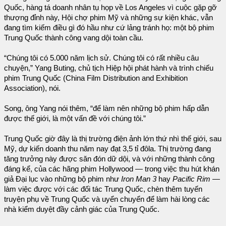
Quốc, hàng tá doanh nhân tụ họp về Los Angeles vì cuộc gặp gỡ
thượng đỉnh này, Hội chợ phim Mỹ và những sự kiện khác, vẫn
đang tìm kiếm điều gì đó hầu như cứ lảng tránh họ: một bộ phim
Trung Quốc thành công vang dội toàn cầu.
“Chúng tôi có 5.000 năm lịch sử. Chúng tôi có rất nhiều câu
chuyện,” Yang Buting, chủ tịch Hiệp hội phát hành và trình chiếu
phim Trung Quốc (China Film Distribution and Exhibition
Association), nói.
Song, ông Yang nói thêm, “để làm nên những bộ phim hấp dẫn
được thế giới, là một vấn đề với chúng tôi.”
Trung Quốc giờ đây là thị trường điện ảnh lớn thứ nhì thế giới, sau
Mỹ, dự kiến doanh thu năm nay đạt 3,5 tỉ đôla. Thị trường đang
tăng trưởng này được săn đón dữ dội, và với những thành công
đáng kể, của các hãng phim Hollywood — trong việc thu hút khán
giả Đại lục vào những bộ phim như
Iron Man 3
hay
Pacific Rim
—
làm việc được với các đối tác Trung Quốc, chèn thêm tuyến
truyện phụ về Trung Quốc và uyển chuyển để làm hài lòng các
nhà kiểm duyệt đầy cảnh giác của Trung Quốc.