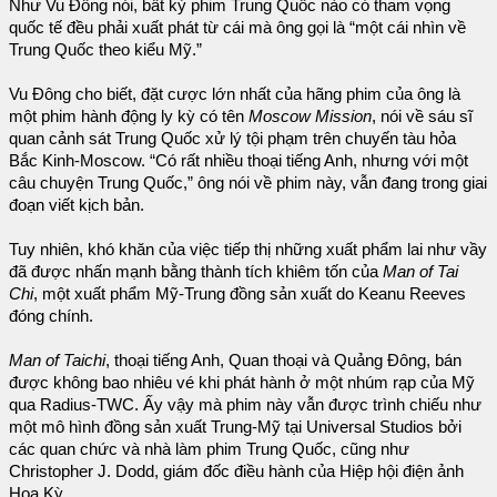
Như Vu Đông nói, bất kỳ phim Trung Quốc nào có tham vọng
quốc tế đều phải xuất phát từ cái mà ông gọi là “một cái nhìn về
Trung Quốc theo kiểu Mỹ.”
Vu Đông cho biết, đặt cược lớn nhất của hãng phim của ông là
một phim hành động ly kỳ có tên
Moscow Mission
, nói về sáu sĩ
quan cảnh sát Trung Quốc xử lý tội phạm trên chuyến tàu hỏa
Bắc Kinh-Moscow. “Có rất nhiều thoại tiếng Anh, nhưng với một
câu chuyện Trung Quốc,” ông nói về phim này, vẫn đang trong giai
đoạn viết kịch bản.
Tuy nhiên, khó khăn của việc tiếp thị những xuất phẩm lai như vầy
đã được nhấn mạnh bằng thành tích khiêm tốn của
Man of Tai
Chi
, một xuất phẩm Mỹ-Trung đồng sản xuất do Keanu Reeves
đóng chính.
Man of Taichi
, thoại tiếng Anh, Quan thoại và Quảng Đông, bán
được không bao nhiêu vé khi phát hành ở một nhúm rạp của Mỹ
qua Radius-TWC. Ấy vậy mà phim này vẫn được trình chiếu như
một mô hình đồng sản xuất Trung-Mỹ tại Universal Studios bởi
các quan chức và nhà làm phim Trung Quốc, cũng như
Christopher J. Dodd, giám đốc điều hành của Hiệp hội điện ảnh
Hoa Kỳ.