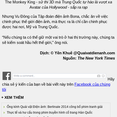
The Monkey King
- sử thi 3D mà Trung Quốc tự hào là vượt xa
Avatar
của Hollywood - sắp ra rạp
Nhưng Vu Đông của Tập đoàn điện ảnh Bona, chắc ăn về việc
chinh phục thế giới điện ảnh, mà thực ra là chỉ cần chinh phục
được hai nơi, Mỹ và Trung Quốc.
“Nếu chúng ta có thể giữ một vai trò ở hai thị trường này, chúng ta
sẽ kiểm soát hầu hết thế giới,” ông nói.
Dịch: © Yên Khuê @Quaivatdienanh.com
Nguồn:
The New York Times
Hãy
chia sẻ ý kiến của bạn về bài viết này trên
Facebook của chúng
tôi
+ XEM THÊM
Ống kính Quái vật Điện ảnh: Berlinale 2014 công bố phim tranh giải
Thực tế và hư cấu trong phim truyền hình cổ trang Hàn Quốc