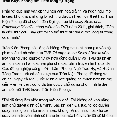
Trần Kiện Phong tìm kiếm lòng tự trọng
Phải rời quê nhà và tiếp thu nền văn hóa giải trí và ngôn ngữ mới
là điều khó khăn, nhưng lợi ích thu được nhiều hơn thiệt hại. Trần
Kiện Phong đã chuyển đến Đại lục sau khi quay
Relic of an
Emissary/ Di chiếu công triều
của TVB năm 2011, giải thích, “Tiền
là điều thứ yếu. Bây giờ tôi có thể thực sự tìm được lòng tự trọng
của mình.”
Trần Kiện Phong nổi tiếng ở Hồng Kông sau khi tham gia vào bộ
phim siêu đình đám của TVB
Triumph in the Skies / Bao la vùng
trời
nhưng việc khước từ ký hợp đồng quản lý với TVB đã khiến
anh chỉ đảm nhận các vai phụ cho các phim truyền hình của đài.
Các đồng nghiệp cùng thời – Lâm Phong, Ngô Trác Hy, và Huỳnh
Tông Trạch - tất cả đều vượt qua Trần Kiện Phong để đóng vai
chính. Ngay cả Mã Quốc Minh được quảng bá muộn hơn những
diễn viên kể trên, cũng đã tìm được chỗ đứng cho mình là đàn
anh số một TVB trước Trần Kiện Phong.
“Tôi đã từng làm việc trong một cơ chế. Tôi không có khả năng
làm chủ quyết định của mình. Sau khi đến Đại lục, tôi có quyền
quay những phim tôi muốn hoặc không. Ví dụ như, thật khó để
quay phim truyền hình cổ trang trong mùa hè, vì vậy tôi sẽ không