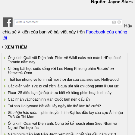
Nguồn: Jayne Stars
Hãy
chia sẻ ý kiến của bạn về bài viết này trên
Facebook của chúng
tôi
+ XEM THÊM
Ống kính Quái vật Điện ảnh: Phim về WikiLeaks mở màn LHP quốc tế
Toronto năm nay
Những bài học cuộc sống với Lee Hong Ki trong phim
Rockin' on
Heaven's Door
Thất bại phòng vé lớn nhất mọi thời đại của các siêu sao Hollywood
Các diễn viên TVB bị chỉ trích là quá đòi hỏi khi đóng phim ở Đại lục
Pixar: 25 điều bạn (chắc) chưa biết về hãng phim hoạt hình này
Các nhân vật hoạt hình Hàn Quốc làm nên dấu ấn
Tại sao Hollywood bắt đầu lấy ngày tận thế làm trò cười?
Gả nhập hào môn
– phim truyền hình Đại lục đầu tay của cựu Ảnh hậu
TVB Xa Thi Mạn
Ống kính Quái vật Điện ảnh: Công bố kế hoạch phim Siêu Nhân và
Người Dơi hợp tác
Năm phim điện ảnh Hàn được xem nhiều nhất nửa đầu năm 2013