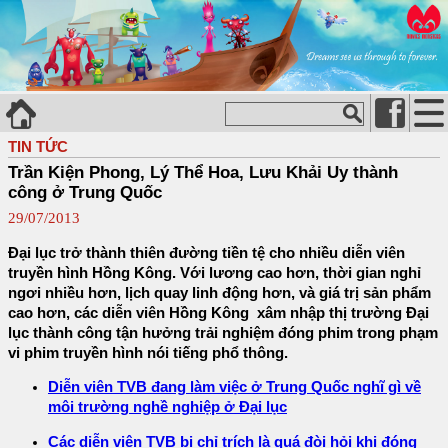
TIN TỨC
Trần Kiện Phong, Lý Thể Hoa, Lưu Khải Uy thành
công ở Trung Quốc
29/07/2013
Đại lục trở thành thiên đường tiền tệ cho nhiều diễn viên
truyền hình Hồng Kông. Với lương cao hơn, thời gian nghỉ
ngơi nhiều hơn, lịch quay linh động hơn, và giá trị sản phẩm
cao hơn, các diễn viên Hồng Kông xâm nhập thị trường Đại
lục thành công tận hưởng trải nghiệm đóng phim trong phạm
vi phim truyền hình nói tiếng phổ thông.
Diễn viên TVB đang làm việc ở Trung Quốc nghĩ gì về
môi trường nghề nghiệp ở Đại lục
Các diễn viên TVB bị chỉ trích là quá đòi hỏi khi đóng