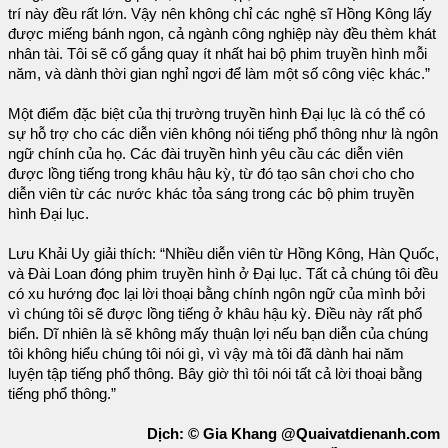
trí này đều rất lớn. Vậy nên không chỉ các nghệ sĩ Hồng Kông lấy
được miếng bánh ngon, cả ngành công nghiệp này đều thèm khát
nhân tài. Tôi sẽ cố gắng quay ít nhất hai bộ phim truyền hình mỗi
năm, và dành thời gian nghỉ ngơi để làm một số công việc khác.”
Một điểm đặc biệt của thị trường truyền hình Đại lục là có thể có
sự hỗ trợ cho các diễn viên không nói tiếng phổ thông như là ngôn
ngữ chính của họ. Các đài truyền hình yêu cầu các diễn viên
được lồng tiếng trong khâu hậu kỳ, từ đó tạo sân chơi cho cho
diễn viên từ các nước khác tỏa sáng trong các bộ phim truyền
hình Đại lục.
Lưu Khải Uy giải thích: “Nhiều diễn viên từ Hồng Kông, Hàn Quốc,
và Đài Loan đóng phim truyền hình ở Đại lục. Tất cả chúng tôi đều
có xu hướng đọc lại lời thoại bằng chính ngôn ngữ của mình bởi
vì chúng tôi sẽ được lồng tiếng ở khâu hậu kỳ. Điều này rất phổ
biển. Dĩ nhiên là sẽ không mấy thuận lợi nếu bạn diễn của chúng
tôi không hiểu chúng tôi nói gì, vì vậy mà tôi đã dành hai năm
luyện tập tiếng phổ thông. Bây giờ thì tôi nói tất cả lời thoại bằng
tiếng phổ thông.”
Dịch: © Gia Khang @Quaivatdienanh.com