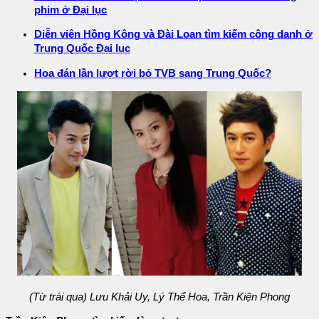
phim ở Đại lục
Diễn viên Hồng Kông và Đài Loan tìm kiếm công danh ở
Trung Quốc Đại lục
Hoa đán lần lượt rời bỏ TVB sang Trung Quốc?
(Từ trái qua) Lưu Khải Uy, Lý Thể Hoa, Trần Kiện Phong