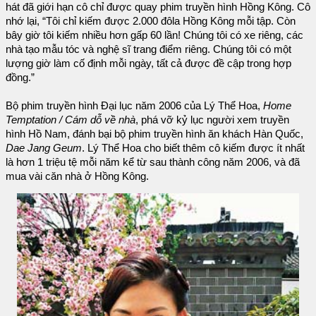
hát đã giới hạn cô chỉ được quay phim truyền hình Hồng Kông. Cô
nhớ lại, “Tôi chỉ kiếm được 2.000 đôla Hồng Kông mỗi tập. Còn
bây giờ tôi kiếm nhiều hơn gấp 60 lần! Chúng tôi có xe riêng, các
nhà tạo mẫu tóc và nghệ sĩ trang điểm riêng. Chúng tôi có một
lượng giờ làm cố định mỗi ngày, tất cả được đề cập trong hợp
đồng.”
Bộ phim truyền hình Đại lục năm 2006 của Lý Thể Hoa,
Home
Temptation / Cám dỗ về nhà
, phá vỡ kỷ lục người xem truyền
hình Hồ Nam, đánh bại bộ phim truyền hình ăn khách Hàn Quốc,
Dae Jang Geum
. Lý Thể Hoa cho biết thêm cô kiếm được ít nhất
là hơn 1 triệu tệ mỗi năm kể từ sau thành công năm 2006, và đã
mua vài căn nhà ở Hồng Kông.