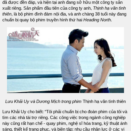
đã được đền đáp, và hiện tại anh đang sở hữu một công ty sản
xuất riêng. Sản phẩm đầu tiên của công ty anh,
Thịnh hạ vãn tình
thiên
, là bộ phim đình đám nội địa, và anh chàng 38 tuổi này đang
chuẩn bị quay bộ phim truyền hình thứ hai
Heading North
.
Lưu Khải Uy và Dương Mịch trong phim
Thịnh hạ vãn tình thiên
Lưu Khải Uy cho biết: “Tôi phải chuẩn bị cho đoàn phim của tôi và
tìm các nhà tài trợ riêng. Các công việc trong ngành công nghiệp
này cũng rất hạn chế - quay phim, nghệ sĩ hóa trang, kỹ thuật ánh
sáng, thiết kế trang phục, và biên tập; nhu cầu nhân lực ở các vị