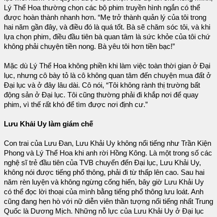
Lý Thể Hoa thường chọn các bộ phim truyền hình ngắn có thể
được hoàn thành nhanh hơn. “Mẹ trở thành quản lý của tôi trong
hai năm gần đây, và điều đó là quá tốt. Bà sẽ chăm sóc tôi, và khi
lựa chọn phim, điều đầu tiên bà quan tâm là sức khỏe của tôi chứ
không phải chuyện tiền nong. Bà yêu tôi hơn tiền bạc!”
Mặc dù Lý Thể Hoa không phiền khi làm việc toàn thời gian ở Đại
lục, nhưng cô bày tỏ là cô không quan tâm đến chuyện mua đất ở
Đại lục và ở đây lâu dài. Cô nói, “Tôi không rành thị trường bất
động sản ở Đại lục. Tôi cũng thường phải đi khắp nơi để quay
phim, vì thế rất khó để tìm được nơi định cư.”
Lưu Khải Uy làm giám chế
Con trai của Lưu Đan, Lưu Khải Uy không nổi tiếng như Trần Kiện
Phong và Lý Thể Hoa khi anh rời Hồng Kông. Là một trong số các
nghệ sĩ trẻ đầu tiên của TVB chuyển đến Đại lục, Lưu Khải Uy,
không nói được tiếng phổ thông, phải đi từ thấp lên cao. Sau hai
năm rèn luyện và không ngừng cống hiến, bây giờ Lưu Khải Uy
có thể đọc lời thoại của mình bằng tiếng phổ thông lưu loát. Anh
cũng đang hẹn hò với nữ diễn viên thần tượng nổi tiếng nhất Trung
Quốc là Dương Mịch. Những nỗ lực của Lưu Khải Uy ở Đại lục