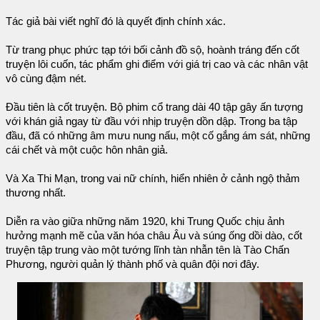
Tác giả bài viết nghĩ đó là quyết định chính xác.
Từ trang phục phức tạp tới bối cảnh đồ sộ, hoành tráng đến cốt
truyện lôi cuốn, tác phẩm ghi điểm với giá trị cao và các nhân vật
vô cùng đậm nét.
Đầu tiên là cốt truyện. Bộ phim cổ trang dài 40 tập gây ấn tượng
với khán giả ngay từ đầu với nhịp truyện dồn dập. Trong ba tập
đầu, đã có những âm mưu nung nấu, một cố gắng ám sát, những
cái chết và một cuộc hôn nhân giả.
Và Xa Thi Mạn, trong vai nữ chính, hiển nhiên ở cảnh ngộ thảm
thương nhất.
Diễn ra vào giữa những năm 1920, khi Trung Quốc chịu ảnh
hưởng mạnh mẽ của văn hóa châu Âu và súng ống dồi dào, cốt
truyện tập trung vào một tướng lĩnh tàn nhẫn tên là Tào Chấn
Phương, người quản lý thành phố và quân đội nơi đây.