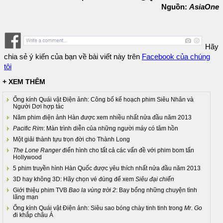
Nguồn:
AsiaOne
Hãy
chia sẻ ý kiến của bạn về bài viết này trên
Facebook của chúng
tôi
+ XEM THÊM
Ống kính Quái vật Điện ảnh: Công bố kế hoạch phim Siêu Nhân và
Người Dơi hợp tác
Năm phim điện ảnh Hàn được xem nhiều nhất nửa đầu năm 2013
Pacific Rim
: Màn trình diễn của những người máy có tâm hồn
Một giải thành tựu trọn đời cho Thành Long
The Lone Ranger
điển hình cho tất cả các vấn đề với phim bom tấn
Hollywood
5 phim truyền hình Hàn Quốc được yêu thích nhất nửa đầu năm 2013
3D hay không 3D: Hãy chọn vé đúng để xem
Siêu đại chiến
Giới thiệu phim TVB
Bao la vùng trời 2
: Bay bổng những chuyện tình
lãng mạn
Ống kính Quái vật Điện ảnh: Siêu sao bóng chày tinh tinh trong
Mr. Go
đi khắp châu Á