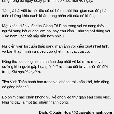
rằng trong 50 ngày quay phim thì cô khóc mất 40 ngày.
Tác giả bài viết tự hỏi liệu cô có bỏ ra chút thời gian nào để phát
triển những khía cạnh khác trong nhân vật của cô không.
Mặt khác, diễn xuất của Giang Tổ Bình trong vai cô nàng thấy
người sang bắt quàng làm họ, hay cáu kỉnh – nhưng hơi đáng yêu
– và ham vật chất hấp dẫn hơn nhiều.
Nữ diễn viên lôi cuốn thắp sáng màn ảnh với diễn xuất nhiệt tình,
và bạn thấy mình vừa yêu vừa ghét nhân vật của cô.
Đồng thời cô cống hiến hình ảnh đẹp nhất về kẻ mưu mô, vui
sướng khi người gặp họa (có lẽ được trau dồi từ vai diễn để đời
trong
Khi người ta yêu
).
Tiền Vịnh Thần bảnh bao trong vai chàng trai khốn khổ, bốc đồng
cố gắng báo thù.
Bộ phim chắc chắn không vui vẻ cho việc thư giãn sau công việc.
Nhưng đây là một tác phẩm thành công.
Dịch: © Xuân Hoa @Quaivatdienanh.com