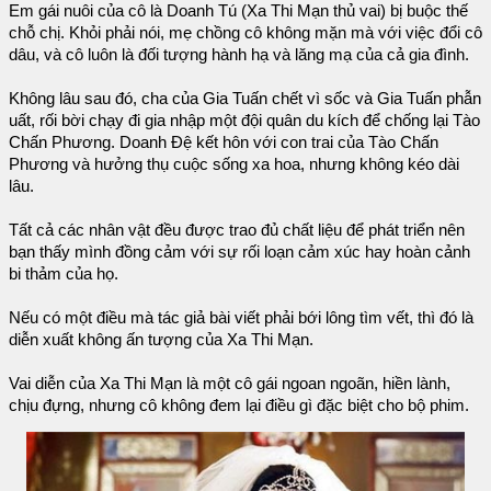
Em gái nuôi của cô là Doanh Tú (Xa Thi Mạn thủ vai) bị buộc thế
chỗ chị. Khỏi phải nói, mẹ chồng cô không mặn mà với việc đổi cô
dâu, và cô luôn là đối tượng hành hạ và lăng mạ của cả gia đình.
Không lâu sau đó, cha của Gia Tuấn chết vì sốc và Gia Tuấn phẫn
uất, rối bời chạy đi gia nhập một đội quân du kích để chống lại Tào
Chấn Phương. Doanh Đệ kết hôn với con trai của Tào Chấn
Phương và hưởng thụ cuộc sống xa hoa, nhưng không kéo dài
lâu.
Tất cả các nhân vật đều được trao đủ chất liệu để phát triển nên
bạn thấy mình đồng cảm với sự rối loạn cảm xúc hay hoàn cảnh
bi thảm của họ.
Nếu có một điều mà tác giả bài viết phải bới lông tìm vết, thì đó là
diễn xuất không ấn tượng của Xa Thi Mạn.
Vai diễn của Xa Thi Mạn là một cô gái ngoan ngoãn, hiền lành,
chịu đựng, nhưng cô không đem lại điều gì đặc biệt cho bộ phim.