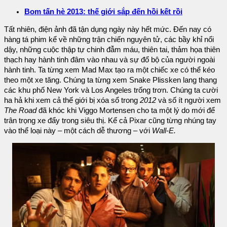
Bom tấn hè 2013: thế giới sắp đến hồi kết rồi
Tất nhiên, điện ảnh đã tận dụng ngày này hết mức. Đến nay có
hàng tá phim kể về những trận chiến nguyên tử, các bầy khỉ nổi
dậy, những cuộc thập tự chinh đẫm máu, thiên tai, thảm họa thiên
thạch hay hành tinh đâm vào nhau và sự đổ bộ của người ngoài
hành tinh. Ta từng xem Mad Max tạo ra một chiếc xe có thể kéo
theo một xe tăng. Chúng ta từng xem Snake Plissken lang thang
các khu phố New York và Los Angeles trống trơn. Chúng ta cười
ha hả khi xem cả thế giới bị xóa sổ trong
2012
và số ít người xem
The Road
đã khóc khi Viggo Mortensen cho ta một lý do mới để
trân trọng xe đẩy trong siêu thị. Kể cả Pixar cũng từng nhúng tay
vào thể loại này – một cách dễ thương – với
Wall-E.