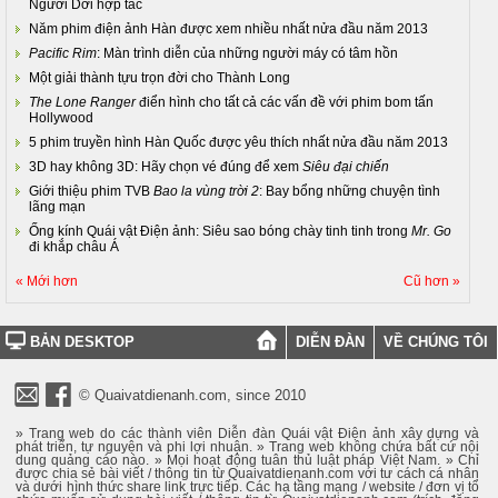
Người Dơi hợp tác
Năm phim điện ảnh Hàn được xem nhiều nhất nửa đầu năm 2013
Pacific Rim
: Màn trình diễn của những người máy có tâm hồn
Một giải thành tựu trọn đời cho Thành Long
The Lone Ranger
điển hình cho tất cả các vấn đề với phim bom tấn
Hollywood
5 phim truyền hình Hàn Quốc được yêu thích nhất nửa đầu năm 2013
3D hay không 3D: Hãy chọn vé đúng để xem
Siêu đại chiến
Giới thiệu phim TVB
Bao la vùng trời 2
: Bay bổng những chuyện tình
lãng mạn
Ống kính Quái vật Điện ảnh: Siêu sao bóng chày tinh tinh trong
Mr. Go
đi khắp châu Á
« Mới hơn
Cũ hơn »
BẢN DESKTOP
DIỄN ĐÀN
VỀ CHÚNG TÔI
© Quaivatdienanh.com, since 2010
» Trang web do các thành viên Diễn đàn Quái vật Điện ảnh xây dựng và
phát triển, tự nguyện và phi lợi nhuận. » Trang web không chứa bất cứ nội
dung quảng cáo nào. » Mọi hoạt động tuân thủ luật pháp Việt Nam. » Chỉ
được chia sẻ bài viết / thông tin từ Quaivatdienanh.com với tư cách cá nhân
và dưới hình thức share link trực tiếp. Các hạ tầng mạng / website / đơn vị tổ