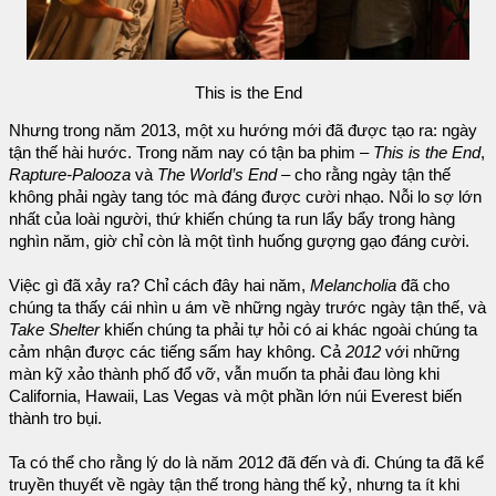
This is the End
Nhưng trong năm 2013, một xu hướng mới đã được tạo ra: ngày
tận thế hài hước. Trong năm nay có tận ba phim –
This is the End
,
Rapture-Palooza
và
The World’s End
– cho rằng ngày tận thế
không phải ngày tang tóc mà đáng được cười nhạo. Nỗi lo sợ lớn
nhất của loài người, thứ khiến chúng ta run lẩy bẩy trong hàng
nghìn năm, giờ chỉ còn là một tình huống gượng gạo đáng cười.
Việc gì đã xảy ra? Chỉ cách đây hai năm,
Melancholia
đã cho
chúng ta thấy cái nhìn u ám về những ngày trước ngày tận thế, và
Take Shelter
khiến chúng ta phải tự hỏi có ai khác ngoài chúng ta
cảm nhận được các tiếng sấm hay không. Cả
2012
với những
màn kỹ xảo thành phố đổ vỡ, vẫn muốn ta phải đau lòng khi
California, Hawaii, Las Vegas và một phần lớn núi Everest biến
thành tro bụi.
Ta có thể cho rằng lý do là năm 2012 đã đến và đi. Chúng ta đã kể
truyền thuyết về ngày tận thế trong hàng thế kỷ, nhưng ta ít khi