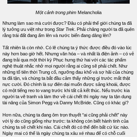
Một cảnh trong phim
Melancholia
Nhưng làm sao mà cười được? Đâu có phải thế giới chúng ta đã
lý tưởng ưu việt như trong
Star Trek
. Phải chăng người ta đã quên
rằng trái đất đang ấm lên và nước biển đang dâng lên?
Tất nhiên là còn nhớ. Có lẽ chúng ta ý thức được điều đó vào lúc
này hơn bao giờ hết. Nhưng văn hóa – và nhất là điện ảnh – có vẻ
đang trải qua một thời kỳ Phục hưng thứ hai với các tác phẩm
nghệ thuật nhắc nhở mọi người rằng ai cũng sẽ phải chết. Như
những tổ tiên thời Trung cổ, ngưỡng đau khổ và sợ hãi của chúng
ta đã tận, và chúng ta bắt đầu cảm thấy những gì trước mắt thật
nực cười. Đó chính là sự điên dại muốn được sảng khoái, được
có một tiếng reo to vang trước khi tất cả kết thúc. Nếu trước kia
người ta vẽ tranh và làm thơ về cái chết thì ngày nay ta tận dụng
tài năng của Simon Pegg và Danny McBride. Cũng có khác gì?
Hơn nữa, chúng ta đang ôm trọn thuyết “ai cũng phải chết” này
với lý do cũng giống như trước: ta không còn biết hành tinh của
chúng ta sẽ chết khi nào. Cái chết đó có thể đến bất cứ lúc nào.
Ngày mai có thể là ngày chúng ta xâu xé nhau để có chỗ cuối