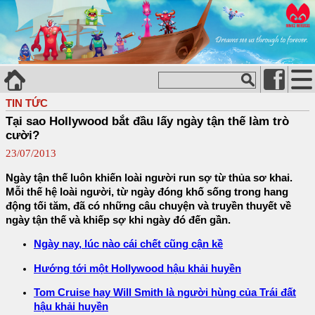
TIN TỨC
Tại sao Hollywood bắt đầu lấy ngày tận thế làm trò
cười?
23/07/2013
Ngày tận thế luôn khiến loài người run sợ từ thủa sơ khai.
Mỗi thế hệ loài người, từ ngày đóng khố sống trong hang
động tối tăm, đã có những câu chuyện và truyền thuyết về
ngày tận thế và khiếp sợ khi ngày đó đến gần.
Ngày nay, lúc nào cái chết cũng cận kề
Hướng tới một Hollywood hậu khải huyền
Tom Cruise hay Will Smith là người hùng của Trái đất
hậu khải huyền