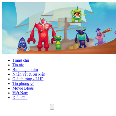
Trang chủ
Tin tức
Bình luận phim
Nhân vật & Sự kiện
Giải thưởng - LHP
Tin phòng vé
Movie Blogs
Việt Nam
Diễn đàn