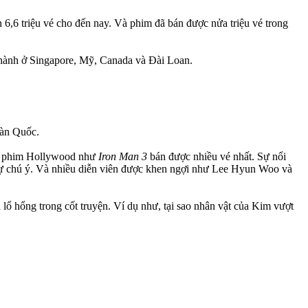
6 triệu vé cho đến nay. Và phim đã bán được nửa triệu vé trong
hành ở Singapore, Mỹ, Canada và Đài Loan.
Hàn Quốc.
u phim Hollywood như
Iron Man 3
bán được nhiều vé nhất. Sự nổi
sự chú ý. Và nhiều diễn viên được khen ngợi như Lee Hyun Woo và
u lổ hổng trong cốt truyện. Ví dụ như, tại sao nhân vật của Kim vượt