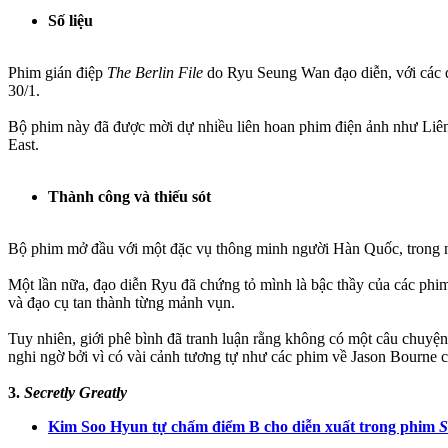
Số liệu
Phim gián điệp
The Berlin File
do Ryu Seung Wan đạo diễn, với các d
30/1.
Bộ phim này đã được mời dự nhiều liên hoan phim điện ảnh như Liê
East.
Thành công và thiếu sót
Bộ phim mở đầu với một đặc vụ thông minh người Hàn Quốc, trong nhi
Một lần nữa, đạo diễn Ryu đã chứng tỏ mình là bậc thầy của các phi
và đạo cụ tan thành từng mảnh vụn.
Tuy nhiên, giới phê bình đã tranh luận rằng không có một câu chuyệ
nghi ngờ bởi vì có vài cảnh tương tự như các phim về Jason Bourne
3.
Secretly Greatly
Kim Soo Hyun tự chấm điểm B cho diễn xuất trong phim
S