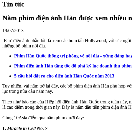
Tin tức
Năm phim điện ảnh Hàn được xem nhiều n
19/07/2013
‘Fan’ điện ảnh phần lớn là xem các bom tấn Hollywood, với các ngôi
những bộ phim nội địa.
Phim Hàn Quốc thống trị phòng vé nội địa - xứng đáng ha
Phim điện ảnh Hàn tăng tốc độ phá kỷ lục doanh thu phòn
5 câu hỏi đặt ra cho điện ảnh Hàn Quốc năm 2013
Tuy nhiên, vài năm trở lại đây, các bộ phim điện ảnh Hàn phù hợp v
lục trong nửa đầu năm nay.
Theo như báo cáo của Hiệp hội điện ảnh Hàn Quốc trong tuần này, ng
là cao điểm trong thời gian này. Đây là năm đầu tiên phim điện ảnh 
Cùng 10Asia điểm qua năm phim dưới đây:
1.
Miracle in Cell No. 7