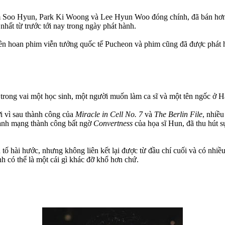
 Soo Hyun, Park Ki Woong và Lee Hyun Woo đóng chính, đã bán hơn 6,
hất từ trước tới nay trong ngày phát hành.
n hoan phim viễn tưởng quốc tế Pucheon và phim cũng đã được phát 
 trong vai một học sinh, một người muốn làm ca sĩ và một tên ngốc ở 
i vì sau thành công của
Miracle in Cell No. 7
và
The Berlin File
, nhiề
ranh mạng thành công bất ngờ
Convertness
của họa sĩ Hun, đã thu hút 
 tố hài hước, nhưng không liên kết lại được từ đầu chí cuối và có nhiề
h có thể là một cái gì khác đỡ khổ hơn chứ.