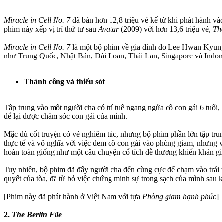
Miracle in Cell No. 7
đã bán hơn 12,8 triệu vé kể từ khi phát hành v
phim này xếp vị trí thứ tư sau
Avatar
(2009) với hơn 13,6 triệu vé,
Th
Miracle in Cell No. 7
là một bộ phim về gia đình do Lee Hwan Kyung 
như Trung Quốc, Nhật Bản, Đài Loan, Thái Lan, Singapore và Indon
Thành công và thiếu sót
Tập trung vào một người cha có trí tuệ ngang ngửa cô con gái 6 tuổi,
để lại được chăm sóc con gái của mình.
Mặc dù cốt truyện có vẻ nghiêm túc, nhưng bộ phim phần lớn tập tru
thực tế và vô nghĩa với việc đem cô con gái vào phòng giam, nhưng
hoàn toàn giống như một câu chuyện cổ tích dễ thương khiến khán gi
Tuy nhiên, bộ phim đã đẩy người cha đến cùng cực để chạm vào trái 
quyết của tòa, đã từ bỏ việc chứng minh sự trong sạch của mình sau k
[Phim này đã phát hành ở Việt Nam với tựa
Phòng giam hạnh phúc
]
2.
The Berlin File