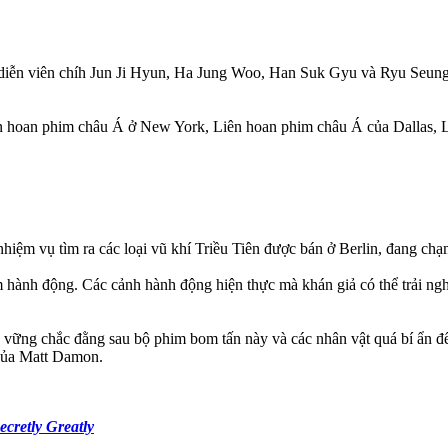
iễn viên chíh Jun Ji Hyun, Ha Jung Woo, Han Suk Gyu và Ryu Seung B
n hoan phim châu Á ở New York, Liên hoan phim châu Á của Dallas, L
ệm vụ tìm ra các loại vũ khí Triều Tiên được bán ở Berlin, đang chạm
m hành động. Các cảnh hành động hiện thực mà khán giả có thể trải n
n vững chắc đằng sau bộ phim bom tấn này và các nhân vật quá bí ẩn 
 của Matt Damon.
ecretly Greatly