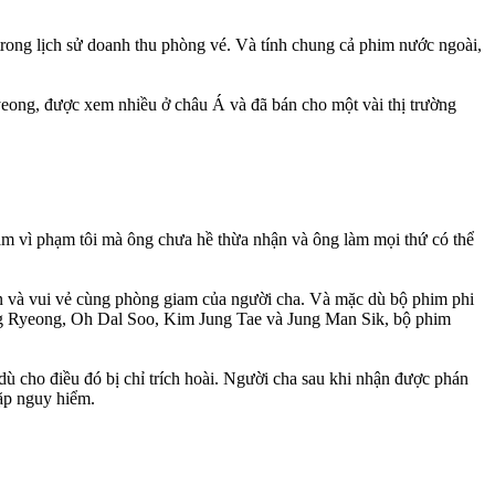
trong lịch sử doanh thu phòng vé. Và tính chung cả phim nước ngoài,
eong, được xem nhiều ở châu Á và đã bán cho một vài thị trường
giam vì phạm tôi mà ông chưa hề thừa nhận và ông làm mọi thứ có thể
an và vui vẻ cùng phòng giam của người cha. Và mặc dù bộ phim phi
eung Ryeong, Oh Dal Soo, Kim Jung Tae và Jung Man Sik, bộ phim
ù cho điều đó bị chỉ trích hoài. Người cha sau khi nhận được phán
gặp nguy hiểm.