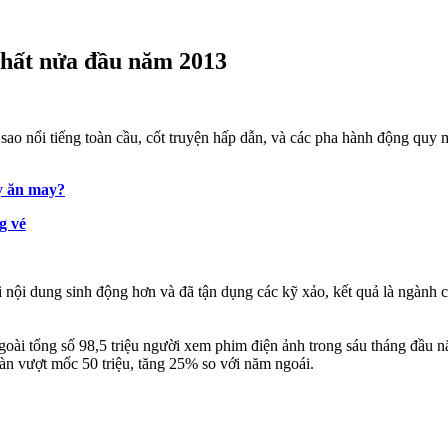
hất nửa đầu năm 2013
 sao nổi tiếng toàn cầu, cốt truyện hấp dẫn, và các pha hành động qu
y ăn may?
g vé
ới nội dung sinh động hơn và đã tận dụng các kỹ xảo, kết quả là ngành
oài tổng số 98,5 triệu người xem phim điện ảnh trong sáu tháng đầu n
Hàn vượt mốc 50 triệu, tăng 25% so với năm ngoái.