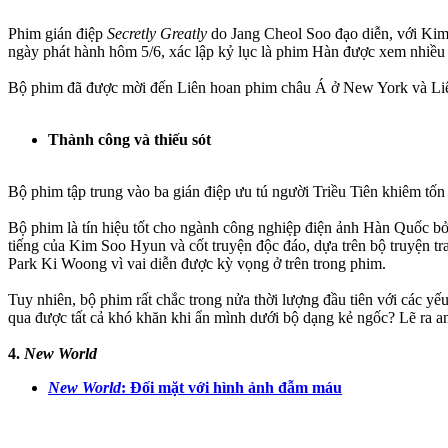
Phim gián điệp
Secretly Greatly
do Jang Cheol Soo đạo diễn, với Kim
ngày phát hành hôm 5/6, xác lập kỷ lục là phim Hàn được xem nhiều n
Bộ phim đã được mời đến Liên hoan phim châu Á ở New York và Liê
Thành công và thiếu sót
Bộ phim tập trung vào ba gián điệp ưu tú người Triều Tiên khiêm tốn
Bộ phim là tín hiệu tốt cho ngành công nghiệp điện ảnh Hàn Quốc bở
tiếng của Kim Soo Hyun và cốt truyện độc đáo, dựa trên bộ truyện t
Park Ki Woong vì vai diễn được kỳ vọng ở trên trong phim.
Tuy nhiên, bộ phim rất chắc trong nửa thời lượng đầu tiên với các yếu
qua được tất cả khó khăn khi ẩn mình dưới bộ dạng kẻ ngốc? Lẽ ra an
4.
New World
New World
: Đối mặt với hình ảnh đẫm máu