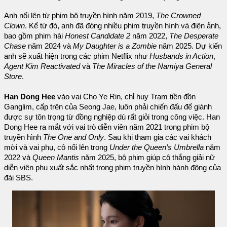
Anh nổi lên từ phim bộ truyền hình năm 2019,
The Crowned
Clown
. Kể từ đó, anh đã đóng nhiều phim truyền hình và điện ảnh,
bao gồm phim hài
Honest Candidate 2
năm 2022,
The Desperate
Chase
năm 2024 và
My Daughter is a Zombie
năm 2025. Dự kiến
anh sẽ xuất hiện trong các phim Netflix như
Husbands in Action
,
Agent Kim Reactivated
và
The Miracles of the Namiya General
Store
.
Han Dong Hee
vào vai Cho Ye Rin, chỉ huy Trạm tiền đồn
Ganglim, cấp trên của Seong Jae, luôn phải chiến đấu để giành
được sự tôn trọng từ đồng nghiệp dù rất giỏi trong công việc. Han
Dong Hee ra mắt với vai trò diễn viên năm 2021 trong phim bộ
truyền hình
The One and Only
. Sau khi tham gia các vai khách
mời và vai phụ, cô nổi lên trong
Under the Queen’s Umbrella
năm
2022 và
Queen Mantis
năm 2025, bộ phim giúp cô thắng giải nữ
diễn viên phụ xuất sắc nhất trong phim truyền hình hành động của
đài SBS.