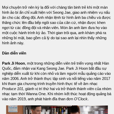
Mọi chuyện trở nên kỳ lạ đối với chàng tân binh trẻ khi một màn
hình ảo bí ẩn chỉ xuất hiện với Seong Jae, giao anh nhiệm vụ nấu
ăn cho các đồng đội. Anh nhận lệnh từ hình ảnh ba chiều và được
thăng chức lên đầu bếp ngôi sao của căn cứ, nhận được khen
ngợi từ các đồng đội và nhân viên. Món ăn anh làm đưa họ vào
một cuộc hành trình kỳ ảo. Thời gian trôi qua, anh khám phá ra
những bí mật, bao gồm cả lý do tại sao anh lại nhìn thấy những
hình ảnh này.
Dàn diễn viên
Park Ji Hoon
, một trong những diễn viên trẻ triển vọng nhất Hàn
Quốc, đảm nhận vai Kang Seong Jae. Park Ji Hoon bắt đầu sự
nghiệp diễn xuất từ khi còn nhỏ và làm người mẫu quảng cáo vào
năm 2006. Anh trở thành thực tập sinh và nổi tiếng vào năm 2017
khi tham gia chương trình truyền hình thực tế về âm nhạc
Produce 101
, giành vị trí thứ hai và trở thành thành viên của nhóm
nhạc tạm thời Wanna One. Khi nhóm kết thúc hoạt động quảng bá
vào năm 2019, anh phát hành đĩa than đơn
O’Clock
.