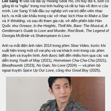
Lee Sang Yi
vào vai đại úy Hwang Seok Ho, chỉ huy đội 4, luôn cố
gắng tỏ ra “ngầu” trong mọi tình huống và rất tự hào về đơn vị của
mình. Lee Sang Yi bắt đầu sự nghiệp với vai trò diễn viên nhạc
kịch, ra mắt sân khấu trong các vở nhạc kịch
How to Make a Star
và
X-Wedding
, và sau đó tham gia các vở diễn phiên bản Hàn
Quốc như
Grease
,
In the Heights
,
Thrill Me
,
Bare: The Musical
,
A
Gentleman’s Guide to Love and Murder
,
Red Book
,
The Legend of
Georgia McBride
và
Shakespeare in Love
.
Anh ra mắt điện ảnh năm 2014 trong phim
Slow Video
, trước khi
xuất hiện trong một số vai phụ và vai khách mời trong các phim
điện ảnh và truyền hình. Anh được biết đến nhiều hơn qua các vai
diễn trong
Youth of May
(2021),
Hometown Cha-Cha-Cha
(2021),
Bloodhounds
(2023),
No Gain, No Love
(2024) — và phim bộ
ngoại truyện
Spice Up Our Love
, cũng như
Good Boy
(2025).