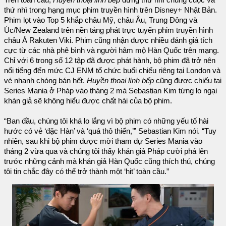
Trên toàn cầu,
Huyền thoại lính bếp
đứng thứ nhì chung cuộc và
thứ nhì trong hạng mục phim truyền hình trên Disney+ Nhật Bản.
Phim lọt vào Top 5 khắp châu Mỹ, châu Âu, Trung Đông và
Úc/New Zealand trên nền tảng phát trực tuyến phim truyền hình
châu Á Rakuten Viki. Phim cũng nhận được nhiều đánh giá tích
cực từ các nhà phê bình và người hâm mộ Hàn Quốc trên mạng.
Chỉ với 6 trong số 12 tập đã được phát hành, bộ phim đã trở nên
nổi tiếng đến mức CJ ENM tổ chức buổi chiếu riêng tại London và
vé nhanh chóng bán hết.
Huyền thoại lính bếp
cũng được chiếu tại
Series Mania ở Pháp vào tháng 2 mà Sebastian Kim từng lo ngại
khán giả sẽ không hiểu được chất hài của bộ phim.
“Ban đầu, chúng tôi khá lo lắng vì bộ phim có những yếu tố hài
hước có vẻ ‘đặc Hàn’ và ‘quá thô thiển,’” Sebastian Kim nói. “Tuy
nhiên, sau khi bộ phim được mời tham dự Series Mania vào
tháng 2 vừa qua và chúng tôi thấy khán giả Pháp cười phá lên
trước những cảnh mà khán giả Hàn Quốc cũng thích thú, chúng
tôi tin chắc đây có thể trở thành một ‘hit’ toàn cầu.”