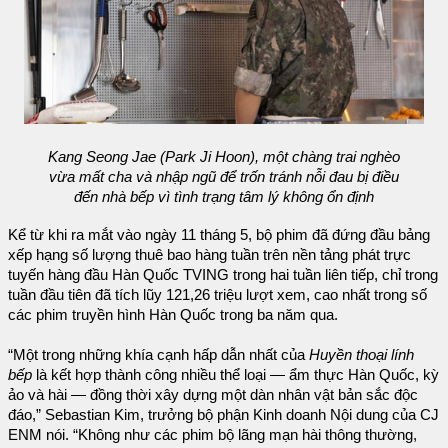
Kang Seong Jae (Park Ji Hoon), một chàng trai nghèo
vừa mất cha và nhập ngũ để trốn tránh nỗi đau bị điều
đến nhà bếp vì tình trạng tâm lý không ổn định
Kể từ khi ra mắt vào ngày 11 tháng 5, bộ phim đã đứng đầu bảng
xếp hạng số lượng thuê bao hàng tuần trên nền tảng phát trực
tuyến hàng đầu Hàn Quốc TVING trong hai tuần liên tiếp, chỉ trong
tuần đầu tiên đã tích lũy 121,26 triệu lượt xem, cao nhất trong số
các phim truyền hình Hàn Quốc trong ba năm qua.
“Một trong những khía cạnh hấp dẫn nhất của
Huyền thoại lính
bếp
là kết hợp thành công nhiều thể loại — ẩm thực Hàn Quốc, kỳ
ảo và hài — đồng thời xây dựng một dàn nhân vật bản sắc độc
đáo,” Sebastian Kim, trưởng bộ phận Kinh doanh Nội dung của CJ
ENM nói. “Không như các phim bộ lãng mạn hài thông thường,