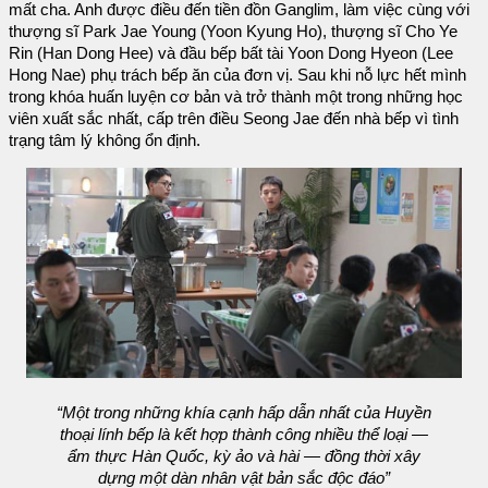
mất cha. Anh được điều đến tiền đồn Ganglim, làm việc cùng với
thượng sĩ Park Jae Young (Yoon Kyung Ho), thượng sĩ Cho Ye
Rin (Han Dong Hee) và đầu bếp bất tài Yoon Dong Hyeon (Lee
Hong Nae) phụ trách bếp ăn của đơn vị. Sau khi nỗ lực hết mình
trong khóa huấn luyện cơ bản và trở thành một trong những học
viên xuất sắc nhất, cấp trên điều Seong Jae đến nhà bếp vì tình
trạng tâm lý không ổn định.
“Một trong những khía cạnh hấp dẫn nhất của Huyền
thoại lính bếp là kết hợp thành công nhiều thể loại —
ẩm thực Hàn Quốc, kỳ ảo và hài — đồng thời xây
dựng một dàn nhân vật bản sắc độc đáo”