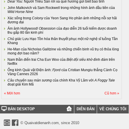
Dear You
: Người Triều Sán rời xa quê hương gửi biết bao tình
John Malkovich và Sam Rockwell trong những hình ảnh đầu tiên của
Wild Horse Nine
Xác sống trong
Colony
của Yeon Sang Ho phản ánh những nỗi sợ hãi
đương đại
Ám ảnh Hollywood!
Obsession
của đạo diễn 26 tuổi kiếm được doanh
thu gấp 80 lần kinh phí
Chủ giác
Lưu Hạo Tồn hóa thân thuyết phục một nữ nghệ sĩ tuồng Tần
Khang
He-Man của Nicholas Galitzine và những chiến binh vũ trụ có thỏa lòng
mong đợi bao năm?
Nam thần điển trai Cha Eun Woo của
Biệt đội siêu khờ
đình đám trên
Netflix
Ống kính Quái vật Điện ảnh:
Fjord
của Cristian Mungiu thắng Cành Cọ
Vàng Cannes 2026
Câu chuyện sau màn sương
của chính Kha Vỹ Lâm với
A Foggy Tale
đoạt giải Kim Mã
« Mới hơn
Cũ hơn »
BẢN DESKTOP
DIỄN ĐÀN
VỀ CHÚNG TÔI
© Quaivatdienanh.com, since 2010