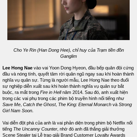
Cho Ye Rin (Han Dong Hee), chỉ huy của Trạm tiền đồn
Ganglim
Lee Hong Nae
vào vai Yoon Dong Hyeon, đầu bếp quân đội cứng
đầu và nóng tính, quyết tâm rời quân ngũ ngay sau khi hoàn thành
nghĩa vụ quân sự. Từng là người mẫu, Lee Hong Nae theo đuổi
sự nghiệp diễn xuất sau khi hoàn thành nghĩa vụ quân sự bắt
buộc, ra mắt trong
Fire in Hell
năm 2014. Sau đó, anh xuất hiện
trong các vai phụ trong các phim bộ truyền hình nổi tiếng như
Save Me
,
Catch the Ghost
,
The King: Eternal Monarch
và
Strong
Girl Nam Soon
.
Vai diễn đột phá của anh là vai phản diện trong phim bộ Netflix nổi
tiếng
The Uncanny Counter
, nhờ đó anh đã thắng giải thưởng
Scene Stealer tại Lễ trao giải Brand Customer Loyalty Awards