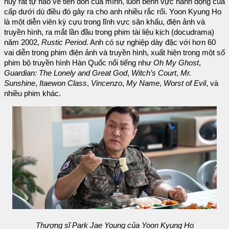
huy rất tự hào về tiền đồn của mình, luôn bênh vực hành động của
cấp dưới dù điều đó gây ra cho anh nhiều rắc rối. Yoon Kyung Ho
là một diễn viên kỳ cựu trong lĩnh vực sân khấu, điện ảnh và
truyền hình, ra mắt lần đầu trong phim tài liệu kịch (docudrama)
năm 2002,
Rustic Period
. Anh có sự nghiệp dày đặc với hơn 60
vai diễn trong phim điện ảnh và truyền hình, xuất hiện trong một số
phim bộ truyền hình Hàn Quốc nổi tiếng như
Oh My Ghost
,
Guardian: The Lonely and Great God
,
Witch’s Court
,
Mr.
Sunshine
,
Itaewon Class
,
Vincenzo
,
My Name
,
Worst of Evil
, và
nhiều phim khác.
Thượng sĩ Park Jae Young của Yoon Kyung Ho