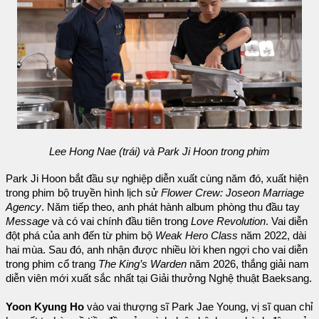
Lee Hong Nae (trái) và Park Ji Hoon trong phim
Park Ji Hoon bắt đầu sự nghiệp diễn xuất cùng năm đó, xuất hiện
trong phim bộ truyền hình lịch sử
Flower Crew: Joseon Marriage
Agency
. Năm tiếp theo, anh phát hành album phòng thu đầu tay
Message
và có vai chính đầu tiên trong
Love Revolution
. Vai diễn
đột phá của anh đến từ phim bộ
Weak Hero Class
năm 2022, dài
hai mùa. Sau đó, anh nhận được nhiều lời khen ngợi cho vai diễn
trong phim cổ trang
The King’s Warden
năm 2026, thắng giải nam
diễn viên mới xuất sắc nhất tại Giải thưởng Nghệ thuật Baeksang.
Yoon Kyung Ho
vào vai thượng sĩ Park Jae Young, vị sĩ quan chỉ