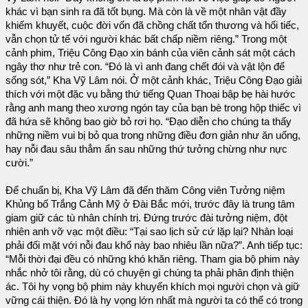
khác vì bạn sinh ra đã tốt bụng. Mà còn là về một nhân vật đầy
khiếm khuyết, cuộc đời vốn đã chồng chất tổn thương và hối tiếc,
vẫn chọn tử tế với người khác bất chấp niềm riêng.” Trong một
cảnh phim, Triệu Công Đạo xin bánh của viên cảnh sát một cách
ngây thơ như trẻ con. “Đó là vì anh đang chết đói và vật lộn để
sống sót,” Kha Vỹ Lâm nói. Ở một cảnh khác, Triệu Công Đạo giải
thích với một đặc vụ bằng thứ tiếng Quan Thoại bập bẹ hài hước
rằng anh mang theo xương ngón tay của bạn bè trong hộp thiếc vì
đã hứa sẽ không bao giờ bỏ rơi họ. “Đạo diễn cho chúng ta thấy
những niềm vui bị bỏ qua trong những điều đơn giản như ăn uống,
hay nỗi đau sâu thẳm ẩn sau những thứ tưởng chừng như nực
cười.”
Để chuẩn bị, Kha Vỹ Lâm đã đến thăm Công viên Tưởng niệm
Khủng bố Trắng Cảnh Mỹ ở Đài Bắc mới, trước đây là trung tâm
giam giữ các tù nhân chính trị. Đứng trước đài tưởng niệm, đột
nhiên anh vỡ vạc một điều: “Tại sao lịch sử cứ lặp lại? Nhân loại
phải đối mặt với nỗi đau khổ này bao nhiêu lần nữa?”. Anh tiếp tục:
“Mỗi thời đại đều có những khó khăn riêng. Tham gia bộ phim này
nhắc nhở tôi rằng, dù có chuyện gì chúng ta phải phân định thiện
ác. Tôi hy vọng bộ phim này khuyến khích mọi người chọn và giữ
vững cái thiện. Đó là hy vọng lớn nhất mà người ta có thể có trong