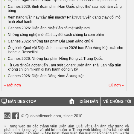
Hẹn thử người khác: Cuộc tuyển chọn James Bond kế tiếp bắt đầu!
Cannes 2026: Binh đoàn phim Hàn Quốc 'phục thù' sau một năm vắng
bóng
Xem hàng tuần hay 'cày' liền mạch? Phát trực tuyến đang thay đổi mô
hình phát hành
Cannes 2026: Điện ảnh Nhật Bản có mặt khắp nơi
Những công nghệ mới đã thay đổi cách chúng ta xem phim
Cannes 2026: Những tựa phim Đài Loan đáng chú ý
Ống kính Quái vật Điện ảnh: Locarno 2026 trao Báo Vàng Kiệt xuất cho
Isabella Rossellini
Cannes 2026: Những tựa phim Hồng Kông và Trung Quốc
Từ
Gia tài của ngoại
đến
Tạm biệt Gohan
: Điện ảnh Thái Lan hấp dẫn
không chỉ phim kinh dị hay hành động ly kỳ
Cannes 2026: Điện ảnh Đông Nam Á xung trận
« Mới hơn
Cũ hơn »
BẢN DESKTOP
DIỄN ĐÀN
VỀ CHÚNG TÔI
© Quaivatdienanh.com, since 2010
» Trang web do các thành viên Diễn đàn Quái vật Điện ảnh xây dựng và
phát triển, tự nguyện và phi lợi nhuận. » Trang web không chứa bất cứ nội
dung quảng cáo nào. » Mọi hoạt động tuân thủ luật pháp Việt Nam. » Chỉ