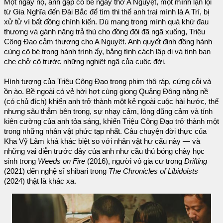
Một ngày nọ, anh gặp cô bé ngây thơ A Nguyệt, một mình lặn lội
từ Gia Nghĩa đến Đài Bắc để tìm thi thể anh trai mình là A Trí, bị
xử tử vì bất đồng chính kiến. Dù mang trong mình quá khứ đau
thương và gánh nặng trả thù cho đồng đội đã ngã xuống, Triệu
Công Đạo cảm thương cho A Nguyệt. Anh quyết định đồng hành
cùng cô bé trong hành trình ấy, bằng tính cách lập dị và tình bạn
che chở cô trước những nghiệt ngã của cuộc đời.
Hình tượng của Triệu Công Đạo trong phim thô ráp, cứng cỏi và
ồn ào. Bề ngoài có vẻ hời hợt cùng giọng Quảng Đông nặng nề
(có chủ đích) khiến anh trở thành một kẻ ngoài cuộc hài hước, thế
nhưng sâu thẳm bên trong, sự nhạy cảm, lòng dũng cảm và tính
kiên cường của anh tỏa sáng, khiến Triệu Công Đạo trở thành một
trong những nhân vật phức tạp nhất. Câu chuyện đời thực của
Kha Vỹ Lâm khá khác biệt so với nhân vật hư cấu này — và
những vai diễn trước đây của anh như cầu thủ bóng chày học
sinh trong
Weeds on Fire
(2016), người vô gia cư trong
Drifting
(2021) đến nghệ sĩ shibari trong
The Chronicles of Libidoists
(2024) thật là khác xa.