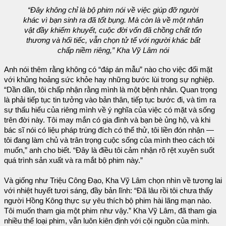
“Đây không chỉ là bộ phim nói về việc giúp đỡ người
khác vì bạn sinh ra đã tốt bụng. Mà còn là về một nhân
vật đầy khiếm khuyết, cuộc đời vốn đã chồng chất tổn
thương và hối tiếc, vẫn chọn tử tế với người khác bất
chấp niềm riêng,” Kha Vỹ Lâm nói
Anh nói thêm rằng không có “đáp án mẫu” nào cho việc đối mặt
với khủng hoảng sức khỏe hay những bước lùi trong sự nghiệp.
“Dần dần, tôi chấp nhận rằng mình là một bệnh nhân. Quan trọng
là phải tiếp tục tin tưởng vào bản thân, tiếp tục bước đi, và tìm ra
sự thấu hiểu của riêng mình về ý nghĩa của việc có mặt và sống
trên đời này. Tôi may mắn có gia đình và bạn bè ủng hộ, và khi
bác sĩ nói có liệu pháp trúng đích có thể thử, tôi liền đón nhận —
tôi đang làm chủ và trân trọng cuộc sống của mình theo cách tôi
muốn,” anh cho biết. “Đây là điều tôi cảm nhận rõ rệt xuyên suốt
quá trình sản xuất và ra mắt bộ phim này.”
Và giống như Triệu Công Đạo, Kha Vỹ Lâm chọn nhìn về tương lai
với nhiệt huyết tươi sáng, đầy bản lĩnh: “Đã lâu rồi tôi chưa thấy
người Hồng Kông thực sự yêu thích bộ phim hài lãng mạn nào.
Tôi muốn tham gia một phim như vậy.” Kha Vỹ Lâm, đã tham gia
nhiều thể loại phim, vẫn luôn kiên định với cội nguồn của mình.