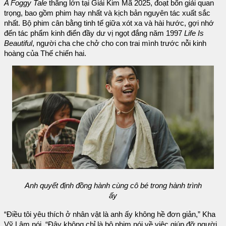
A Foggy Tale
thắng lớn tại Giải Kim Mã 2025, đoạt bốn giải quan
trọng, bao gồm phim hay nhất và kịch bản nguyên tác xuất sắc
nhất. Bộ phim cân bằng tinh tế giữa xót xa và hài hước, gợi nhớ
đến tác phẩm kinh điển đầy dư vị ngọt đắng năm 1997
Life Is
Beautiful
, người cha che chở cho con trai mình trước nỗi kinh
hoàng của Thế chiến hai.
Anh quyết định đồng hành cùng cô bé trong hành trình
ấy
“Điều tôi yêu thích ở nhân vật là anh ấy không hề đơn giản,” Kha
Vỹ Lâm nói. “Đây không chỉ là bộ phim nói về việc giúp đỡ người