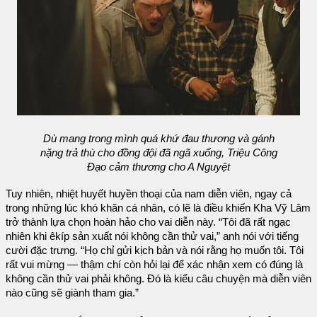
Dù mang trong mình quá khứ đau thương và gánh
nặng trả thù cho đồng đội đã ngã xuống, Triệu Công
Đạo cảm thương cho A Nguyệt
Tuy nhiên, nhiệt huyết huyền thoại của nam diễn viên, ngay cả
trong những lúc khó khăn cá nhân, có lẽ là điều khiến Kha Vỹ Lâm
trở thành lựa chọn hoàn hảo cho vai diễn này. “Tôi đã rất ngạc
nhiên khi êkíp sản xuất nói không cần thử vai,” anh nói với tiếng
cười đặc trưng. “Họ chỉ gửi kịch bản và nói rằng họ muốn tôi. Tôi
rất vui mừng — thậm chí còn hỏi lại để xác nhận xem có đúng là
không cần thử vai phải không. Đó là kiểu câu chuyện mà diễn viên
nào cũng sẽ giành tham gia.”