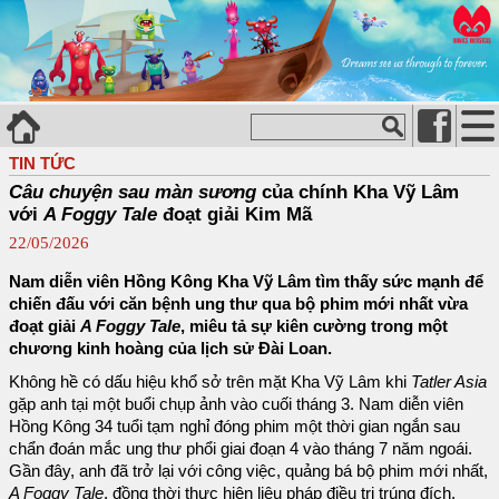
TIN TỨC
Câu chuyện sau màn sương
của chính Kha Vỹ Lâm
với
A Foggy Tale
đoạt giải Kim Mã
22/05/2026
Nam diễn viên Hồng Kông Kha Vỹ Lâm tìm thấy sức mạnh để
chiến đấu với căn bệnh ung thư qua bộ phim mới nhất vừa
đoạt giải
A Foggy Tale
, miêu tả sự kiên cường trong một
chương kinh hoàng của lịch sử Đài Loan.
Không hề có dấu hiệu khổ sở trên mặt Kha Vỹ Lâm khi
Tatler Asia
gặp anh tại một buổi chụp ảnh vào cuối tháng 3. Nam diễn viên
Hồng Kông 34 tuổi tạm nghỉ đóng phim một thời gian ngắn sau
chẩn đoán mắc ung thư phổi giai đoạn 4 vào tháng 7 năm ngoái.
Gần đây, anh đã trở lại với công việc, quảng bá bộ phim mới nhất,
A Foggy Tale
, đồng thời thực hiện liệu pháp điều trị trúng đích.