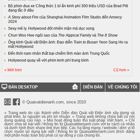
Bộ phim đua xe Công thức 1 bí ẩn kinh phí 300 triệu USD của Brad Pitt
đang tắc ở đâu
A Story about Fire
của Shanghai Animation Film Studio đến Annecy
2024
Sexy mê ly. Hollywood đột nhiên mặn mà dục vọng
Chun Woo Hee ngôi sao của
The Atypical Family
và
The 8 Show
Ống kính Quái vật Điện ảnh: Đạo diễn
Train to Busan
Yeon Sang Ho ra
mắt Hollywood
Đến thời nam nhân thất bại chiếm lĩnh màn ảnh Trung Quốc
Hollywood quay về với phim kinh phí trung bình
« Mới hơn
Cũ hơn »
BẢN DESKTOP
DIỄN ĐÀN
VỀ CHÚNG TÔI
© Quaivatdienanh.com, since 2010
» Trang web do các thành viên Diễn đàn Quái vật Điện ảnh xây dựng và
phát triển, tự nguyện và phi lợi nhuận. » Trang web không chứa bất cứ nội
dung quảng cáo nào. » Mọi hoạt động tuân thủ luật pháp Việt Nam. » Chỉ
được chia sẻ bài viết / thông tin từ Quaivatdienanh.com với tư cách cá nhân
và dưới hình thức share link trực tiếp. Các hạ tầng mạng / website / đơn vị tổ
chức muốn sử dụng bài viết / thông tin từ Quaivatdienanh.com (trích đăng
một phần hoặc toàn bộ) phải có sự đồng ý của chúng tôi.