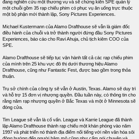
đang nghiên cứu một thương vụ và sẽ chứng kiến SPE quản lý
một chuỗi gồm 35 rạp chiếu phim có phục vụ ăn uống trực thuộc
một bộ phận mới thành lập, Sony Pictures Experiences.
Michael Kustermann của Alamo Drafthouse sẽ vẫn là giám đốc
điều hành của chuỗi và trở thành người đứng đầu Sony Pictures
Experiences, báo cáo cho Ravi Ahuja, chủ tịch kiêm COO của
SPE.
Alamo Drafthouse sẽ tiếp tục vận hành tất cả các rạp chiếu phim
của mình trên 25 khu vực đô thị dưới thương hiệu Alamo
Drafthouse, cũng như Fantastic Fest, được bao gồm trong thỏa
thuận.
Trụ sở chính của công ty sẽ vẫn ở Austin, Texas. Alamo sẽ duy trì
và hỗ trợ 15 đơn vị nhượng quyền. Đầu tuần này, có thông tin cho
rằng năm rạp nhượng quyền ở Bắc Texas và một ở Minnesota sẽ
đóng cửa.
Tim League sẽ vẫn là cố vấn. League và Karrie League đã thành
lập Alamo Drafthouse thành rạp chiếu một khán phòng vào năm
1997 và phát triển nó thành địa điểm nổi tiếng với nền văn hóa sôi
động hướng đến người hâm mộ cũng như cấm nói chuyện và