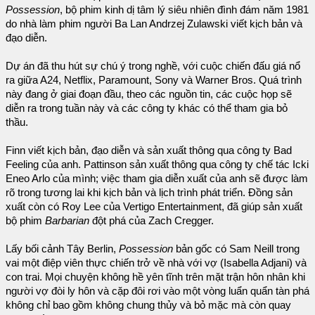
Possession
, bộ phim kinh dị tâm lý siêu nhiên đình đám năm 1981
do nhà làm phim người Ba Lan Andrzej Zulawski viết kịch bản và
đạo diễn.
Dự án đã thu hút sự chú ý trong nghề, với cuộc chiến đấu giá nổ
ra giữa A24, Netflix, Paramount, Sony và Warner Bros. Quá trình
này đang ở giai đoạn đầu, theo các nguồn tin, các cuộc họp sẽ
diễn ra trong tuần này và các công ty khác có thể tham gia bỏ
thầu.
Finn viết kịch bản, đạo diễn và sản xuất thông qua công ty Bad
Feeling của anh. Pattinson sản xuất thông qua công ty chế tác Icki
Eneo Arlo của mình; việc tham gia diễn xuất của anh sẽ được làm
rõ trong tương lai khi kịch bản và lịch trình phát triển. Đồng sản
xuất còn có Roy Lee của Vertigo Entertainment, đã giúp sản xuất
bộ phim
Barbarian
đột phá của Zach Cregger.
Lấy bối cảnh Tây Berlin,
Possession
bản gốc có Sam Neill trong
vai một điệp viên thực chiến trở về nhà với vợ (Isabella Adjani) và
con trai. Mọi chuyện không hề yên tĩnh trên mặt trận hôn nhân khi
người vợ đòi ly hôn và cặp đôi rơi vào một vòng luẩn quẩn tàn phá
không chỉ bao gồm không chung thủy và bỏ mặc mà còn quay