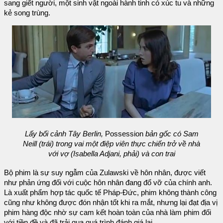
sang giết người, một sinh vật ngoài hành tinh có xúc tu và những
kẻ song trùng.
Lấy bối cảnh Tây Berlin,
Possession
bản gốc có Sam
Neill (trái) trong vai một điệp viên thực chiến trở về nhà
với vợ (Isabella Adjani, phải) và con trai
Bộ phim là sự suy ngẫm của Zulawski về hôn nhân, được viết
như phản ứng đối với cuộc hôn nhân đang đổ vỡ của chính anh.
Là xuất phẩm hợp tác quốc tế Pháp-Đức, phim không thành công
cũng như không được đón nhận tốt khi ra mắt, nhưng lại đạt địa vị
phim hàng độc nhờ sự cam kết hoàn toàn của nhà làm phim đối
với tiền đề và đã trải qua quá trình đánh giá lại.