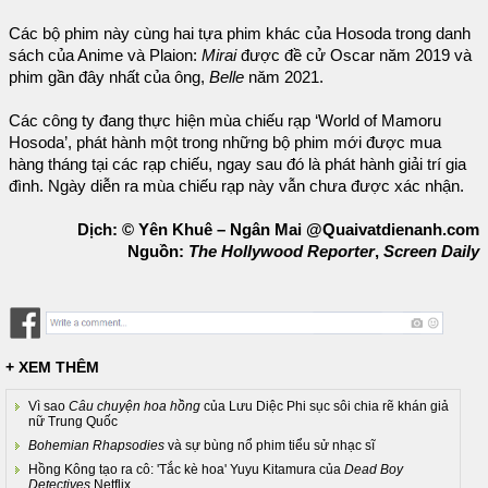
Các bộ phim này cùng hai tựa phim khác của Hosoda trong danh
sách của Anime và Plaion:
Mirai
được đề cử Oscar năm 2019 và
phim gần đây nhất của ông,
Belle
năm 2021.
Các công ty đang thực hiện mùa chiếu rạp ‘World of Mamoru
Hosoda’, phát hành một trong những bộ phim mới được mua
hàng tháng tại các rạp chiếu, ngay sau đó là phát hành giải trí gia
đình. Ngày diễn ra mùa chiếu rạp này vẫn chưa được xác nhận.
Dịch: © Yên Khuê – Ngân Mai @Quaivatdienanh.com
Nguồn:
The Hollywood Reporter
,
Screen Daily
+ XEM THÊM
Vì sao
Câu chuyện hoa hồng
của Lưu Diệc Phi sục sôi chia rẽ khán giả
nữ Trung Quốc
Bohemian Rhapsodies
và sự bùng nổ phim tiểu sử nhạc sĩ
Hồng Kông tạo ra cô: 'Tắc kè hoa' Yuyu Kitamura của
Dead Boy
Detectives
Netflix