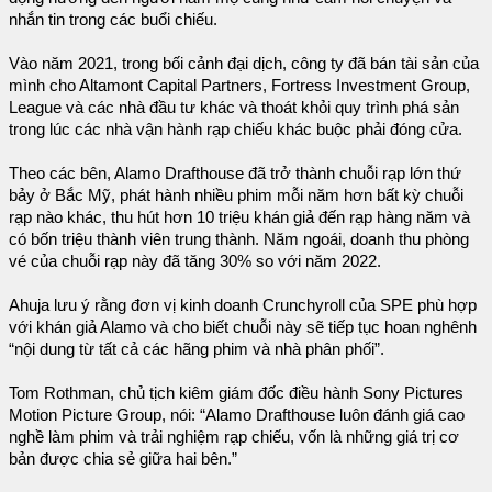
nhắn tin trong các buổi chiếu.
Vào năm 2021, trong bối cảnh đại dịch, công ty đã bán tài sản của
mình cho Altamont Capital Partners, Fortress Investment Group,
League và các nhà đầu tư khác và thoát khỏi quy trình phá sản
trong lúc các nhà vận hành rạp chiếu khác buộc phải đóng cửa.
Theo các bên, Alamo Drafthouse đã trở thành chuỗi rạp lớn thứ
bảy ở Bắc Mỹ, phát hành nhiều phim mỗi năm hơn bất kỳ chuỗi
rạp nào khác, thu hút hơn 10 triệu khán giả đến rạp hàng năm và
có bốn triệu thành viên trung thành. Năm ngoái, doanh thu phòng
vé của chuỗi rạp này đã tăng 30% so với năm 2022.
Ahuja lưu ý rằng đơn vị kinh doanh Crunchyroll của SPE phù hợp
với khán giả Alamo và cho biết chuỗi này sẽ tiếp tục hoan nghênh
“nội dung từ tất cả các hãng phim và nhà phân phối”.
Tom Rothman, chủ tịch kiêm giám đốc điều hành Sony Pictures
Motion Picture Group, nói: “Alamo Drafthouse luôn đánh giá cao
nghề làm phim và trải nghiệm rạp chiếu, vốn là những giá trị cơ
bản được chia sẻ giữa hai bên.”