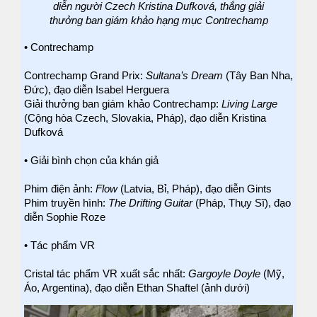
diễn người Czech Kristina Dufková, thắng giải
thưởng ban giám khảo hạng mục Contrechamp
• Contrechamp
Contrechamp Grand Prix:
Sultana’s Dream
(Tây Ban Nha,
Đức), đạo diễn Isabel Herguera
Giải thưởng ban giám khảo Contrechamp:
Living Large
(Cộng hòa Czech, Slovakia, Pháp), đạo diễn Kristina
Dufková
• Giải bình chọn của khán giả
Phim điện ảnh:
Flow
(Latvia, Bỉ, Pháp), đạo diễn Gints
Phim truyền hình:
The Drifting Guitar
(Pháp, Thụy Sĩ), đạo
diễn Sophie Roze
• Tác phẩm VR
Cristal tác phẩm VR xuất sắc nhất:
Gargoyle Doyle
(Mỹ,
Áo, Argentina), đạo diễn Ethan Shaftel (ảnh dưới)