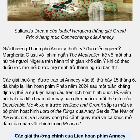
Sultana’s Dream
của Isabel Herguera thắng giải Grand
Prix ở hạng mục Contrechamp của Annecy
Giải thưởng Thành phố Annecy thuộc về đạo diễn người Ý
Margherita Giusti với phim ngắn
The Meatseller
, kể về một phụ
nữ trẻ người Nigeria trên hành trình gian khổ đến Ý khi cô theo
đuổi ước mơ nối bước mẹ mình trở thành người bán thịt.
Các giải thưởng, được trao tại Annecy vào tối thứ bảy 15 tháng 6,
đã khép lại liên hoan phim Pháp năm 2024 sau một tuần khẳng
định vị thế là sự kiện hàng đầu trên lịch hoạt hình quốc tế. Điểm
nổi bật của liên hoan năm nay bao gồm buổi ra mắt thế giới của
Despicable Me 4
; xem trước
Wallace and Gromit
sắp ra mắt và
bộ phim hoạt hình
Lord of the Rings
của Andy Serkis
The War of
the Rohirrim
; và Disney công bố cảnh quay mới và ca khúc mở
đầu của nhân vật chính trong
Moana 2
.
Các giải thưởng chính của Liên hoan phim Annecy