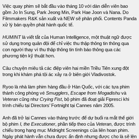
Việc quay phim sẽ bắt đầu vào tháng 10 với dàn diễn viên bao
gồm Jo In Sung, Park Jeong Min, Park Hae Joon và Nana. Do
Filmmakers R&K sản xuất và NEW sẽ phân phối. Contents Panda
xử lý bán quyền phát hành quốc tế.
HUMINT
là viết tắt của Human Intelligence, một thuật ngữ được
sử dụng trong quân đội để chỉ việc thu thập thông tin thông qua
con người thay vì thu thập thông tin tình báo thông qua các
phương tiện kỹ thuật hơn.
Câu chuyện miêu tả các điệp viên hai miền Triều Tiên xung đột
trong khi khám phá tội ác xảy ra ở biên giới Vladivostok.
Ryoo là nhà làm phim hàng đầu ở Hàn Quốc, với các tựa phim
thành công phòng vé
Smugglers
,
Escape from Mogadishu
và
Veteran
cũng như
Crying Fist
, bộ phim đã đoạt giải Fipresci khi
trình chiếu tại Directors’ Fortnight tại Cannes năm 2005.
Anh đã trở lại Cannes vào tháng trước để dự buổi ra mắt thế giới
bộ phim
I, the Executioner
, phần tiếp theo của
Veteran
, được trình
chiếu trong hạng mục Midnight Screenings của liên hoan phim.
Ngày phát hành vẫn chưa được ấn định nhưng được cho là sẽ lên