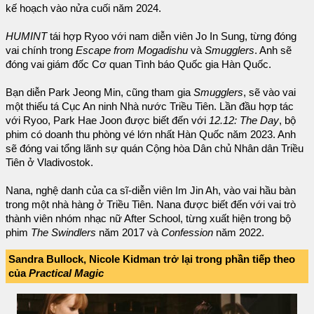
kế hoạch vào nửa cuối năm 2024.
HUMINT
tái hợp Ryoo với nam diễn viên Jo In Sung, từng đóng
vai chính trong
Escape from Mogadishu
và
Smugglers
. Anh sẽ
đóng vai giám đốc Cơ quan Tình báo Quốc gia Hàn Quốc.
Bạn diễn Park Jeong Min, cũng tham gia
Smugglers
, sẽ vào vai
một thiếu tá Cục An ninh Nhà nước Triều Tiên. Lần đầu hợp tác
với Ryoo, Park Hae Joon được biết đến với
12.12: The Day
, bộ
phim có doanh thu phòng vé lớn nhất Hàn Quốc năm 2023. Anh
sẽ đóng vai tổng lãnh sự quán Cộng hòa Dân chủ Nhân dân Triều
Tiên ở Vladivostok.
Nana, nghệ danh của ca sĩ-diễn viên Im Jin Ah, vào vai hầu bàn
trong một nhà hàng ở Triều Tiên. Nana được biết đến với vai trò
thành viên nhóm nhạc nữ After School, từng xuất hiện trong bộ
phim
The Swindlers
năm 2017 và
Confession
năm 2022.
Sandra Bullock, Nicole Kidman trở lại trong phần tiếp theo
của
Practical Magic