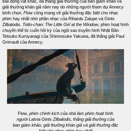
loài động vật khác, đã thắng giải thưởng của ban giám khảo và
giải thưởng khán giả năm nay do những người tham dự Annecy
bình chọn.
Flow
cũng mang về giải thưởng đặc biệt cho nhạc
phim hay nhất nhờ phần nhạc của Rihards Zalupe và Gints
Zilbalodis.
Totto-chan: The Little Girl at the Window
, phim hoạt hình
chuyển thể từ cuốn hồi ký của ngôi sao truyền hình Nhật Bản
Tetsuko Kuroyanagi của Shinnosuke Yakuwa, đã thắng giải Paul
Grimault của Annecy.
Flow
, phim chính kịch của nhà làm phim hoạt hình
người Latvia Gints Zilbalodis, thắng giải thưởng của
ban giám khảo, giải thưởng khán giả và giải thưởng đặc