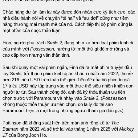
Chào hàng dự án làm lại này được đón nhận cực kỳ tích cực, các
nhà điều hành nói về chuyện “tệ hại” và “sự đời” cũng như tiềm
năng thương mại mạnh mẽ của nó. Cách tiếp thị bộ phim cũng là
một phần của cuộc thảo luận.
Finn, người phụ trách
Smile 2
, đang nhìn xa hơn loạt phim kinh dị
của mình với
Possession
, hướng tới một thứ gì đó mở rộng và
cao cấp hơn nhưng vẫn thân tình.
Sau khi quay một vài phim ngắn, Finn đã ra mắt phim truyện đầu
tay
Smile
, trở thành phim kinh dị ăn khách nhất năm 2022, thu về
hơn 216 triệu USD trên toàn thế giới. Tiền đề của bộ phim trị giá
17 triệu USD này tập trung vào một thực thể siêu nhiên khiến con
người tự tử. Sau thành công đó, anh đã ký thỏa thuận ưu tiên
chọn trước với Paramount và nhảy vào
Smile 2
. (
Possession
không thuộc thỏa thuận ưu tiên chọn, đó là lý do tại sao
Paramount hiện là một trong những người tham gia đấu giá.)
Pattinson đã không xuất hiện trên màn ảnh rộng kể từ
The
Batman
năm 2022 và sẽ trở lại vào tháng 1 năm 2025 với
Mickey
17
của Bong Joon Ho.