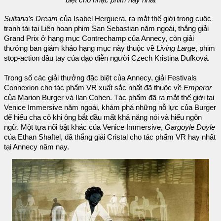
biệt cho nhạc phim hay nhất
Sultana’s Dream
của Isabel Herguera, ra mắt thế giới trong cuộc
tranh tài tại Liên hoan phim San Sebastian năm ngoái, thắng giải
Grand Prix ở hạng mục Contrechamp của Annecy, còn giải
thưởng ban giám khảo hạng mục này thuộc về
Living Large
, phim
stop-action đầu tay của đạo diễn người Czech Kristina Dufková.
Trong số các giải thưởng đặc biệt của Annecy, giải Festivals
Connexion cho tác phẩm VR xuất sắc nhất đã thuộc về
Emperor
của Marion Burger và Ilan Cohen. Tác phẩm đã ra mắt thế giới tại
Venice Immersive năm ngoái, khám phá những nỗ lực của Burger
để hiểu cha cô khi ông bắt đầu mất khả năng nói và hiểu ngôn
ngữ. Một tựa nổi bật khác của Venice Immersive,
Gargoyle Doyle
của Ethan Shaftel, đã thắng giải Cristal cho tác phẩm VR hay nhất
tại Annecy năm nay.