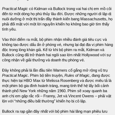
Practical Magic
có Kidman và Bullock trong vai hai chị em mồ côi
đến từ một dòng họ phù thủy lâu đời. Được những người dì lập dị
nuôi dưỡng ở một thị trấn đầy thành kiến ​​bang Massachusetts, họ
phải đối mặt với một lời nguyền khiến họ không bao giờ tìm thấy
tình yêu.
Vào thời điểm ra mắt, bộ phim nhận nhiều đánh giá tiêu cực và
không tạo được dấu ấn ở phòng vé, nhưng lại đạt địa vị phim hàng
độc trong lòng khán giả. Kể từ khi bộ phim ra mắt, Kidman và
Bullock cũng đã trở thành hai ngôi sao lớn nhất Hollywood với sự
công nhận về giải thưởng và doanh thu phòng vé.
Đây không phải là lần đầu tiên Warners cố gắng mở rộng vũ trụ
Practical Magic
. Phim bộ tiền truyện,
Rules of Magic
, đang được
thực hiện tại HBO Max từ Melissa Rosenberg và được miêu tả là
một phim bộ gia đình hoành tráng, mang tính thế hệ lấy bối cảnh
thành phố New York những năm 1960. Phim sẽ xoay quanh ba
anh chị em gặp rắc rối – Franny, Jet và Vincent Owens – phải vật
lộn với “những điều bất thường” khiến họ bị cô lập.
Bullock ra rạp gần đây nhất với bộ phim hài lãng mạn phiêu lưu