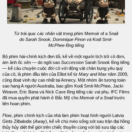
Từ trái qua: các nhân vật trong phim
Memoir of a Snail
do Sarah Snook, Dominique Pinon và Kodi Smit-
McPhee lồng tiếng
Bộ phim hài-chính kịch đen tối, kể về một người tích trữ cô đơn,
ám ảnh ốc sên — do ngôi sao
Succession
Sarah Snook lồng tiếng
— kể câu chuyện cuộc đời cô với động vật chân bụng yêu quý
của cô, là phim đầu tiên của Elliot kể từ
Mary and Max
năm 2009,
cũng đoạt vinh dự cao nhất tại Annecy. Một nhóm ấn tượng toàn
sao hạng A người Australia, bao gồm Kodi Smit-McPhee, Jacki
Weaver, Eric Bana và Nick Cave lồng tiếng các vai phụ. IFC Films
đã mua quyền phát hành ở Bắc Mỹ cho
Memoir of a Snail
trước
liên hoan phim.
Flow
, phim chính kịch của nhà làm phim hoạt hình người Latvia
Gints Zilbalodis (
Away
), kể về chú mèo sống sót sau trận đại hồng
thủy hủy diệt thế giới trên chiếc thuyền cùng với bộ sưu tập các