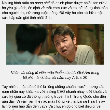
Nhưng hình mẫu
oa nang phế
đã chinh phục được nhiều fan nữ vì
họ yêu gia đình, ổn định về mặt cảm xúc và có thể hỗ trợ tinh thần
cho người phụ nữ trong cuộc sống. Đã vậy họ còn sở hữu một
sức hấp dẫn giới tính nhất định.
Nhân vật công tố viên mâu thuẫn của Lôi Giai Âm trong
bộ phim ăn khách tết năm nay
Article 20
Tuy nhiên, mặc dù có thể là “ông chồng chuẩn mực”, nhưng các
nam nhân này khác xa với những CEO nhanh nhạy, dứt khoát và
cực kỳ giàu có đã thống trị sóng truyền hình Trung Quốc cho đến
gần đây. Vì vậy, làm thế nào mà những kẻ thất bại rành rành này
lại trở nên hấp dẫn đến vậy? Và chuyện đó cho biết điều gì về