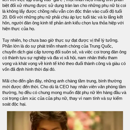
biệt đối xử nhưng được sử dụng tràn lan cho những phụ nữ bị coi
là không lấy được chồng nếu vẫn còn độc thân vào cuối độ tuổi
20. Đối với những phụ nữ phải chịu áp lực tuổi tác và lo lắng kết
hôn, người đàn ông kinh tế phản ánh kiểu chọn lựa thỏa hiệp với
hiện thực của họ.
Tuy nhiên, họ chưa bao giờ thực sự đạt được vị thế lý tưởng.
Phần lớn là do sự phát triển nhanh chóng của Trung Quốc,
chuyển dịch giai cấp tương đối suôn sẻ, và việc coi trọng đàn ông
có thành tựu sự nghiệp và địa vị xã hội, nam nhân thiếu tham
vọng và khát vọng về kinh tế khó theo đuổi thành công và giàu có
vốn đã định hình thời đại đó.
Mãi cho đến gần đây, những anh chàng tầm trung, bình thường
mới được đến thời. Cho dù là CEO hay nhân viên văn phòng tầm
thường, họ đều có chung mong muốn đặt phụ nữ lên hàng đầu và
coi trọng cảm xúc của của phụ nữ, thay vì nam tính và sự kiểm
soát độc hại.