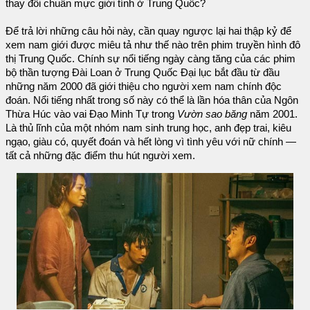
thay đổi chuẩn mực giới tính ở Trung Quốc?
Để trả lời những câu hỏi này, cần quay ngược lại hai thập kỷ để
xem nam giới được miêu tả như thế nào trên phim truyền hình đô
thị Trung Quốc. Chính sự nổi tiếng ngày càng tăng của các phim
bộ thần tượng Đài Loan ở Trung Quốc Đại lục bắt đầu từ đầu
những năm 2000 đã giới thiệu cho người xem nam chính độc
đoán. Nổi tiếng nhất trong số này có thể là lần hóa thân của Ngôn
Thừa Húc vào vai Đạo Minh Tự trong
Vườn sao băng
năm 2001.
Là thủ lĩnh của một nhóm nam sinh trung học, anh đẹp trai, kiêu
ngạo, giàu có, quyết đoán và hết lòng vì tình yêu với nữ chính —
tất cả những đặc điểm thu hút người xem.