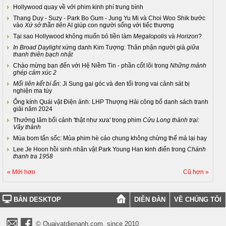
Hollywood quay về với phim kinh phí trung bình
Thang Duy - Suzy - Park Bo Gum - Jung Yu Mi và Choi Woo Shik bước
vào
Xứ sở thần tiên
AI giúp con người sống với tiếc thương
Tại sao Hollywood không muốn bỏ tiền làm
Megalopolis
và
Horizon
?
In Broad Daylight
xứng danh Kim Tượng: Thân phận người già
giữa
thanh thiên bạch nhật
Chào mừng bạn đến với Hệ Niềm Tin - phần cốt lõi trong
Những mảnh
ghép cảm xúc 2
Mối liên kết bí ẩn
: Ji Sung gai góc và đen tối trong vai cảnh sát bị
nghiện ma túy
Ống kính Quái vật Điện ảnh: LHP Thượng Hải công bố danh sách tranh
giải năm 2024
Thưởng lãm bối cảnh 'thật như xưa' trong phim
Cửu Long thành trại:
Vây thành
Mùa bom tấn sốc: Mùa phim hè cáo chung không chừng thế mà lại hay
Lee Je Hoon hồi sinh nhân vật Park Young Han kinh điển trong
Chánh
thanh tra 1958
« Mới hơn
Cũ hơn »
BẢN DESKTOP
DIỄN ĐÀN
VỀ CHÚNG TÔI
© Quaivatdienanh.com, since 2010