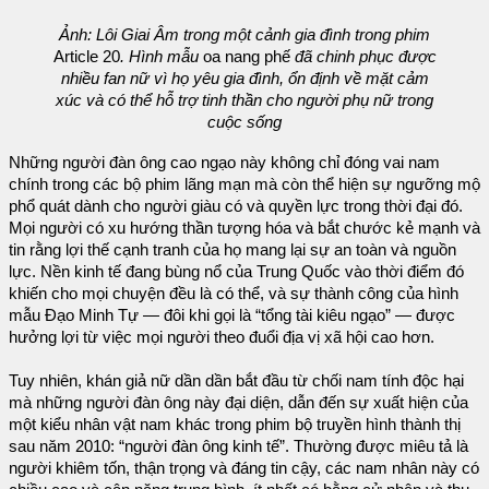
Ảnh: Lôi Giai Âm trong một cảnh gia đình trong phim
Article 20
. Hình mẫu
oa nang phế
đã chinh phục được
nhiều fan nữ vì họ yêu gia đình, ổn định về mặt cảm
xúc và có thể hỗ trợ tinh thần cho người phụ nữ trong
cuộc sống
Những người đàn ông cao ngạo này không chỉ đóng vai nam
chính trong các bộ phim lãng mạn mà còn thể hiện sự ngưỡng mộ
phổ quát dành cho người giàu có và quyền lực trong thời đại đó.
Mọi người có xu hướng thần tượng hóa và bắt chước kẻ mạnh và
tin rằng lợi thế cạnh tranh của họ mang lại sự an toàn và nguồn
lực. Nền kinh tế đang bùng nổ của Trung Quốc vào thời điểm đó
khiến cho mọi chuyện đều là có thể, và sự thành công của hình
mẫu Đạo Minh Tự — đôi khi gọi là “tổng tài kiêu ngạo” — được
hưởng lợi từ việc mọi người theo đuổi địa vị xã hội cao hơn.
Tuy nhiên, khán giả nữ dần dần bắt đầu từ chối nam tính độc hại
mà những người đàn ông này đại diện, dẫn đến sự xuất hiện của
một kiểu nhân vật nam khác trong phim bộ truyền hình thành thị
sau năm 2010: “người đàn ông kinh tế”. Thường được miêu tả là
người khiêm tốn, thận trọng và đáng tin cậy, các nam nhân này có