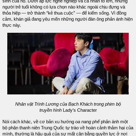
sinh của họ. Dưới áp lực nghề nghiệp và cá nhân to lớn, những
người trẻ tuổi không có lựa chọn nào khác ngoài chịu đựng và
thỏa hiệp — trở thành “kẻ thua cuộc” — để kiếm sống. Vì đồng
cảm, khán giả đang yêu mến những người đàn ông phản ánh hiện
thực này.
Nhân vật Trình Lương của Bạch Khách trong phim bộ
truyền hình
Lady’s Character
Nói cách khác, về cơ bản xu hướng
oa nang phế
phản ánh một
bộ phận thanh niên Trung Quốc tự trào về hoàn cảnh thảm hại của
mình, thường là hậu quả của sự mất cân bằng quyền lực ở nơi