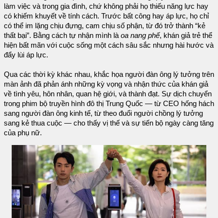
làm việc và trong gia đình, chứ không phải họ thiếu năng lực hay
có khiếm khuyết về tính cách. Trước bất công hay áp lực, họ chỉ
có thể im lặng chịu đựng, cam chịu số phận, từ đó trở thành “kẻ
thất bại”. Bằng cách tự nhận mình là
oa nang phế
, khán giả trẻ thể
hiện bất mãn với cuộc sống một cách sâu sắc nhưng hài hước và
đẩy lùi áp lực.
Qua các thời kỳ khác nhau, khắc họa người đàn ông lý tưởng trên
màn ảnh đã phản ánh những kỳ vọng và nhận thức của khán giả
về tình yêu, hôn nhân, quan hệ giới, và thành đạt. Sự dịch chuyển
trong phim bộ truyền hình đô thị Trung Quốc — từ CEO hống hách
sang người đàn ông kinh tế, từ theo đuổi người chồng lý tưởng
sang kẻ thua cuộc — cho thấy vị thế và sự tiến bộ ngày càng tăng
của phụ nữ.