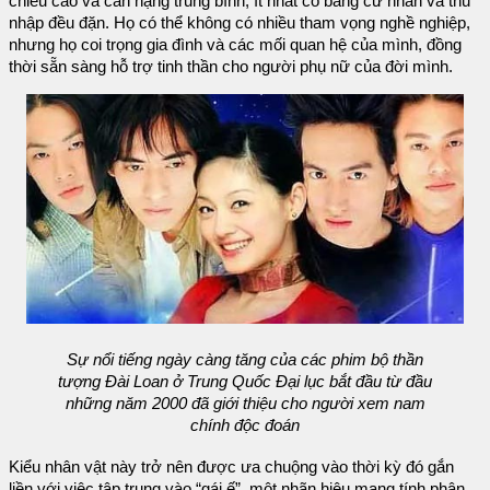
chiều cao và cân nặng trung bình, ít nhất có bằng cử nhân và thu
nhập đều đặn. Họ có thể không có nhiều tham vọng nghề nghiệp,
nhưng họ coi trọng gia đình và các mối quan hệ của mình, đồng
thời sẵn sàng hỗ trợ tinh thần cho người phụ nữ của đời mình.
Sự nổi tiếng ngày càng tăng của các phim bộ thần
tượng Đài Loan ở Trung Quốc Đại lục bắt đầu từ đầu
những năm 2000 đã giới thiệu cho người xem nam
chính độc đoán
Kiểu nhân vật này trở nên được ưa chuộng vào thời kỳ đó gắn
liền với việc tập trung vào “gái ế”, một nhãn hiệu mang tính phân