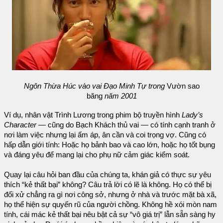
Ngôn Thừa Húc vào vai Đạo Minh Tự trong
Vườn sao
băng
năm 2001
Ví dụ, nhân vật Trình Lương trong phim bộ truyền hình
Lady’s
Character
— cũng do Bạch Khách thủ vai — có tính cạnh tranh ở
nơi làm việc nhưng lại ấm áp, ân cần và coi trọng vợ. Cũng có
hấp dẫn giới tính: Hoặc họ bảnh bao và cao lớn, hoặc họ tốt bụng
và đáng yêu để mang lại cho phụ nữ cảm giác kiểm soát.
Quay lại câu hỏi ban đầu của chúng ta, khán giả có thực sự yêu
thích “kẻ thất bại” không? Câu trả lời có lẽ là không. Họ có thể bị
đối xử chẳng ra gì nơi công sở, nhưng ở nhà và trước mặt bà xã,
họ thể hiện sự quyến rũ của người chồng. Không hề xói mòn nam
tính, cái mác kẻ thất bại nêu bật cả sự “vô giá trị” lẫn sẵn sàng hy