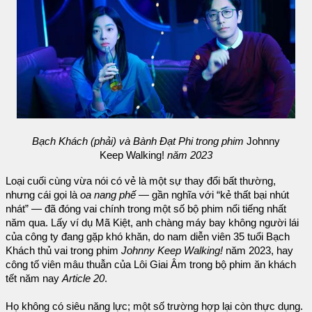
Bạch Khách (phải) và Bành Đạt Phi trong phim
Johnny
Keep Walking!
năm 2023
Loại cuối cùng vừa nói có vẻ là một sự thay đổi bất thường,
nhưng cái gọi là
oa nang phế
— gần nghĩa với “kẻ thất bại nhút
nhát” — đã đóng vai chính trong một số bộ phim nổi tiếng nhất
năm qua. Lấy ví dụ Mã Kiệt, anh chàng máy bay không người lái
của công ty đang gặp khó khăn, do nam diễn viên 35 tuổi Bạch
Khách thủ vai trong phim
Johnny Keep Walking!
năm 2023, hay
công tố viên mâu thuẫn của Lôi Giai Âm trong bộ phim ăn khách
tết năm nay
Article 20
.
Họ không có siêu năng lực; một số trường hợp lại còn thực dụng.