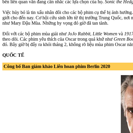
bên liên quan vẫn đang cân nhắc các lựa chọn của họ.
Sonic the Hed
Việc hủy bỏ là tin xấu nhân đôi cho các bộ phim cụ thể bị ảnh hưởng
giới cho đến nay. Cơ hội cứu sinh lớn từ thị trường Trung Quốc, nơi
như Mary Đậu Mùa. Những hy vọng đó giờ đã tan tành.
Đối với các bộ phim mùa giải như
JoJo Rabbit
,
Little Women
và
191
theo dõi. Các phim yêu thích của Oscar trong quá khứ như
Green Bo
đó. Bây giờ bị đẩy ra khỏi tháng 2, không rõ liệu mùa phim Oscar n
QUỐC TẾ
Công bố Ban giám khảo Liên hoan phim Berlin 2020