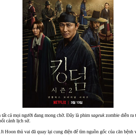
à tất cả mọi người đang mong chờ. Đây là phim
sageuk
zombie diễn ra 
ối cảnh lịch sử.
i Hoon thủ vai đã quay lại cung điện để tìm nguồn gốc của căn bệnh 