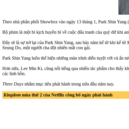
Theo nhà phân phối Showbox vào ngày 13 tháng 1, Park Shin Yang (ản
Bộ phim là một bi kịch huyền bí về cuộc đấu tranh của quỷ dữ khi anh
Đây sẽ là sự trở lại của Park Shin Yang, sau bảy năm kể từ khi kể từ
Seung Do, một người cha đột nhiên mất con gái.
Park Shin Yang luôn thể hiện những màn trình diễn tuyệt vời và ấn tư
Hơn nữa, Lee Min Ki, cũng nổi tiếng qua nhiều tác phẩm cho thấy khả
các linh hồn.
Three Days
nhắm mục tiêu phát hành trong nửa đầu năm nay.
Kingdom
mùa thứ 2 của Netflix công bố ngày phát hành