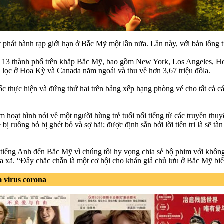
 phát hành rạp giới hạn ở Bắc Mỹ một lần nữa. Lần này, với bản lồng 
ại 13 thành phố trên khắp Bắc Mỹ, bao gồm New York, Los Angeles, H
ọn lọc ở Hoa Kỳ và Canada năm ngoái và thu về hơn 3,67 triệu đôla.
c thực hiện và đứng thứ hai trên bảng xếp hạng phòng vé cho tất cả 
hoạt hình nói về một người hùng trẻ tuổi nổi tiếng từ các truyền thu
 ruồng bỏ bị ghét bỏ và sợ hãi; được định sẵn bởi lời tiên tri là sẽ tàn
 tiếng Anh đến Bắc Mỹ vì chúng tôi hy vọng chia sẻ bộ phim với khôn
a xã. “Đây chắc chắn là một cơ hội cho khán giả chủ lưu ở Bắc Mỹ bi
 virus corona