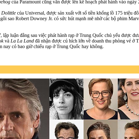
gehog
của Paramount cũng vẫn được lên kế hoạch phát hành vào ngày 2
.
Dolittle
của Universal, được sản xuất với số tiền khổng lồ 175 triệu đô
 ngôi sao Robert Downey Jr. có sức hút mạnh mẽ nhờ các bộ phim Marve
7
, lập luận đằng sau việc phát hành rạp ở Trung Quốc chủ yếu được đưa
ok
và
La La Land
đã nhận được cú hích lớn về doanh thu phòng vé ở Tr
ăm nay có bao giờ chiếu rạp ở Trung Quốc hay không.