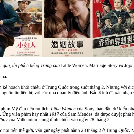
i qua, áp phích tiếng Trung của
Little Women, Marriage Story
và
Jojo
ona.
ế hoạch khởi chiếu ở Trung Quốc trong suốt tháng 2. Nhưng với dịch 
 nguồn tin liên hệ với các nhà quản lý điện ảnh Bắc Kinh đã xác nhận
 phim Mỹ đầu tiên rút lịch.
Little Women
của Sony, ban đầu dự kiến ph
n. Ứng viên phim hay nhất
1917
của Sam Mendes, đã được duyệt phát h
lboy
của Millennium cũng đình chiếu vào ngày 28 tháng 2.
 nơi trên thế giới, vẫn giữ ngày phát hành 28 tháng 2 ở Trung Quốc. 