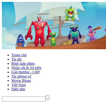
Trang chủ
Tin tức
Bình luận phim
Nhân vật & Sự kiện
Giải thưởng - LHP
Tin phòng vé
Movie Blogs
Việt Nam
Diễn đàn