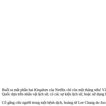
Buổi ra mắt phần hai
Kingdom
của Netflix chỉ còn một tháng nữa! V
Quốc dựa trên nhân vật lịch sử, có các sự kiện lịch sử, hoặc sử dụng b
Cố gắng cứu người trong một bệnh dịch, hoàng tử Lee Chang do Joo J