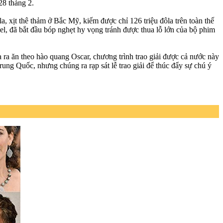
8 tháng 2.
la, xịt thê thảm ở Bắc Mỹ, kiếm được chỉ 126 triệu đôla trên toàn thế
l, đã bắt đầu bóp nghẹt hy vọng tránh được thua lỗ lớn của bộ phim
 ra ăn theo hào quang Oscar, chương trình trao giải được cả nước này
ung Quốc, nhưng chúng ra rạp sát lễ trao giải để thúc đẩy sự chú ý