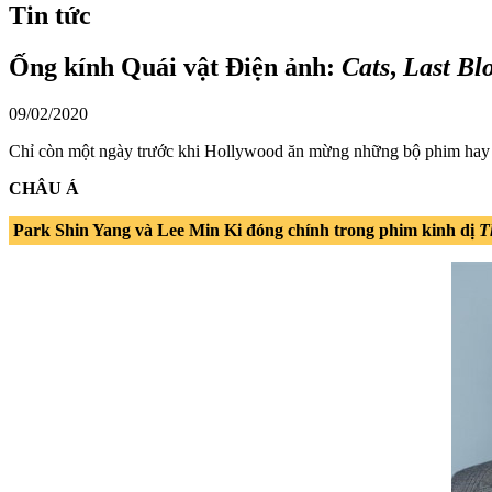
Tin tức
Ống kính Quái vật Điện ảnh:
Cats
,
Last Bl
09/02/2020
Chỉ còn một ngày trước khi Hollywood ăn mừng những bộ phim hay nh
CHÂU Á
Park Shin Yang và Lee Min Ki đóng chính trong phim kinh dị
T