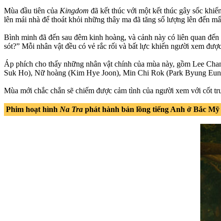
Mùa đầu tiên của
Kingdom
đã kết thúc với một kết thúc gây sốc khiế
lên mái nhà để thoát khỏi những thây ma đã tăng số lượng lên đến mấ
Bình minh đã đến sau đêm kinh hoàng, và cảnh này có liên quan đến c
sót?” Mỗi nhân vật đều có vẻ rắc rối và bất lực khiến người xem đượ
Áp phích cho thấy những nhân vật chính của mùa này, gồm Lee Ch
Suk Ho), Nữ hoàng (Kim Hye Joon), Min Chi Rok (Park Byung Eun) 
Mùa mới chắc chắn sẽ chiếm được cảm tình của người xem với cốt tr
Phim hoạt hình
Na Tra
phát hành bản lồng tiếng Anh ở Bắc Mỹ