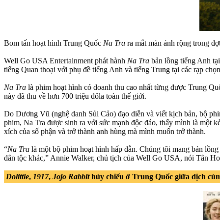
Bom tấn hoạt hình Trung Quốc
Na Tra
ra mắt màn ảnh rộng trong đợt
Well Go USA Entertainment phát hành
Na Tra
bản lồng tiếng Anh t
tiếng Quan thoại với phụ đề tiếng Anh và tiếng Trung tại các rạp ch
Na Tra
là phim hoạt hình có doanh thu cao nhất từng được Trung Quố
này đã thu về hơn 700 triệu đôla toàn thế giới.
Do Dương Vũ (nghệ danh Sủi Cảo) đạo diễn và viết kịch bản, bộ phim 
phim, Na Tra được sinh ra với sức mạnh độc đáo, thấy mình là một kẻ bị
xích của số phận và trở thành anh hùng mà mình muốn trở thành.
“
Na Tra
là một bộ phim hoạt hình hấp dẫn. Chúng tôi mang bản lồng
dân tộc khác,” Annie Walker, chủ tịch của Well Go USA, nói Tân Ho
Dolittle
,
1917
,
Jojo Rabbit
hủy chiếu ở Trung Quốc giữa dịch cúm