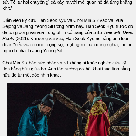
sử. Tôi tự hỏi chuyện gì đã xảy ra với mối quan hệ đã từng khăng
khít.”
Diễn viên kỳ cựu Han Seok Kyu và Choi Min Sik vào vai Vua
Sejong và Jang Yeong Sil trong phim này. Han Seok Kyu trước đó
đã từng đóng vai vua trong phim cổ trang của SBS
Tree with Deep
Roots
(2011). Khi đóng vai vua, Han Seok Kyu nói rằng anh luôn
đoán “nếu vua có một cộng sự, một người bạn đúng nghĩa, thì tôi
nghĩ đó phải là Jang Yeong Sil.”
Choi Min Sik háo hức nhận vai vì không ai khác nghiên cứu kỹ
tình bằng hữu giữa họ. Anh tận hưởng cơ hội khai thác tình bằng
hữu đó từ một góc nhìn khác.