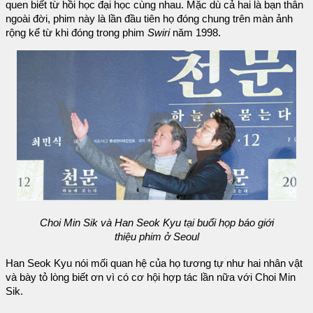
quen biết từ hồi học đại học cùng nhau. Mặc dù cả hai là bạn thân
ngoài đời, phim này là lần đầu tiên họ đóng chung trên màn ảnh
rộng kể từ khi đóng trong phim
Swiri
năm 1998.
Choi Min Sik và Han Seok Kyu tại buổi họp báo giới
thiệu phim ở Seoul
Han Seok Kyu nói mối quan hệ của họ tương tự như hai nhân vật
và bày tỏ lòng biết ơn vì có cơ hội hợp tác lần nữa với Choi Min
Sik.