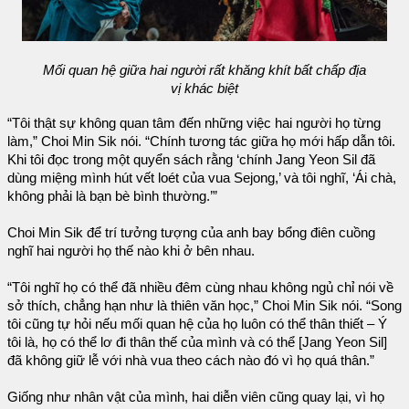
Mối quan hệ giữa hai người rất khăng khít bất chấp địa
vị khác biệt
“Tôi thật sự không quan tâm đến những việc hai người họ từng
làm,” Choi Min Sik nói. “Chính tương tác giữa họ mới hấp dẫn tôi.
Khi tôi đọc trong một quyển sách rằng ‘chính Jang Yeon Sil đã
dùng miệng mình hút vết loét của vua Sejong,’ và tôi nghĩ, ‘Ái chà,
không phải là bạn bè bình thường.’”
Choi Min Sik để trí tưởng tượng của anh bay bổng điên cuồng
nghĩ hai người họ thế nào khi ở bên nhau.
“Tôi nghĩ họ có thể đã nhiều đêm cùng nhau không ngủ chỉ nói về
sở thích, chẳng hạn như là thiên văn học,” Choi Min Sik nói. “Song
tôi cũng tự hỏi nếu mối quan hệ của họ luôn có thể thân thiết – Ý
tôi là, họ có thể lơ đi thân thế của mình và có thể [Jang Yeon Sil]
đã không giữ lễ với nhà vua theo cách nào đó vì họ quá thân.”
Giống như nhân vật của mình, hai diễn viên cũng quay lại, vì họ