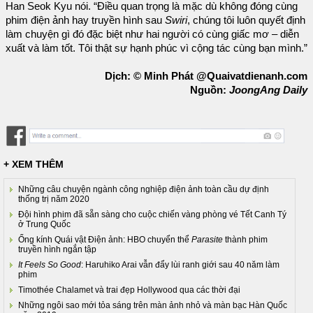
Han Seok Kyu nói. “Điều quan trọng là mặc dù không đóng cùng
phim điện ảnh hay truyền hình sau
Swiri
, chúng tôi luôn quyết định
làm chuyện gì đó đặc biệt như hai người có cùng giấc mơ – diễn
xuất và làm tốt. Tôi thật sự hạnh phúc vì cộng tác cùng bạn mình.”
Dịch: © Minh Phát @Quaivatdienanh.com
Nguồn:
JoongAng Daily
+ XEM THÊM
Những câu chuyện ngành công nghiệp điện ảnh toàn cầu dự định
thống trị năm 2020
Đội hình phim đã sẵn sàng cho cuộc chiến vàng phòng vé Tết Canh Tý
ở Trung Quốc
Ống kính Quái vật Điện ảnh: HBO chuyển thể
Parasite
thành phim
truyền hình ngắn tập
It Feels So Good
: Haruhiko Arai vẫn đẩy lùi ranh giới sau 40 năm làm
phim
Timothée Chalamet và trai đẹp Hollywood qua các thời đại
Những ngôi sao mới tỏa sáng trên màn ảnh nhỏ và màn bạc Hàn Quốc