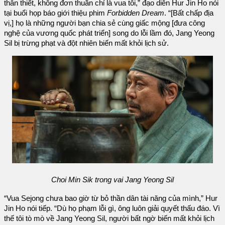
thân thiết, không đơn thuần chỉ là vua tôi,” đạo diễn Hur Jin Ho nói
tại buổi họp báo giới thiệu phim
Forbidden Dream
. “[Bất chấp địa
vị,] họ là những người bạn chia sẻ cùng giấc mộng [đưa công
nghệ của vương quốc phát triển] song do lỗi lầm đó, Jang Yeong
Sil bị trừng phạt và đột nhiên biến mất khỏi lịch sử.
Choi Min Sik trong vai Jang Yeong Sil
“Vua Sejong chưa bao giờ từ bỏ thần dân tài năng của mình,” Hur
Jin Ho nói tiếp. “Dù họ phạm lỗi gì, ông luôn giải quyết thấu đáo. Vì
thế tôi tò mò về Jang Yeong Sil, người bất ngờ biến mất khỏi lịch